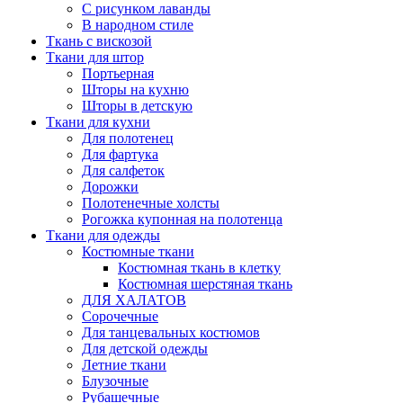
С рисунком лаванды
В народном стиле
Ткань с вискозой
Ткани для штор
Портьерная
Шторы на кухню
Шторы в детскую
Ткани для кухни
Для полотенец
Для фартука
Для салфеток
Дорожки
Полотенечные холсты
Рогожка купонная на полотенца
Ткани для одежды
Костюмные ткани
Костюмная ткань в клетку
Костюмная шерстяная ткань
ДЛЯ ХАЛАТОВ
Сорочечные
Для танцевальных костюмов
Для детской одежды
Летние ткани
Блузочные
Рубашечные