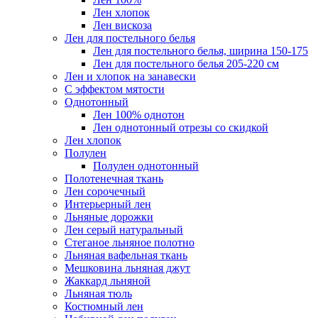
Лен хлопок
Лен вискоза
Лен для постельного белья
Лен для постельного белья, ширина 150-175
Лен для постельного белья 205-220 см
Лен и хлопок на занавески
С эффектом мятости
Однотонный
Лен 100% однотон
Лен однотонный отрезы со скидкой
Лен хлопок
Полулен
Полулен однотонный
Полотенечная ткань
Лен сорочечный
Интерьерный лен
Льняные дорожки
Лен серый натуральный
Стеганое льняное полотно
Льняная вафельная ткань
Мешковина льняная джут
Жаккард льняной
Льняная тюль
Костюмный лен