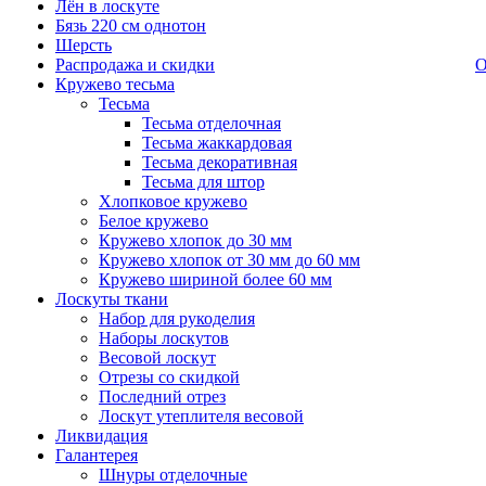
Лён в лоскуте
Бязь 220 см однотон
Шерсть
Распродажа и скидки
О
Кружево тесьма
Тесьма
Тесьма отделочная
Тесьма жаккардовая
Тесьма декоративная
Тесьма для штор
Хлопковое кружево
Белое кружево
Кружево хлопок до 30 мм
Кружево хлопок от 30 мм до 60 мм
Кружево шириной более 60 мм
Лоскуты ткани
Набор для рукоделия
Наборы лоскутов
Весовой лоскут
Отрезы со скидкой
Последний отрез
Лоскут утеплителя весовой
Ликвидация
Галантерея
Шнуры отделочные