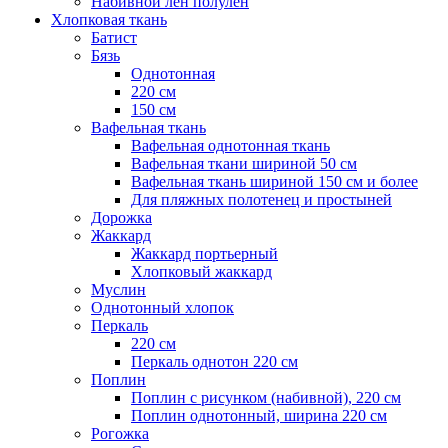
Набивной лен полулен
Хлопковая ткань
Батист
Бязь
Однотонная
220 см
150 см
Вафельная ткань
Вафельная однотонная ткань
Вафельная ткани шириной 50 см
Вафельная ткань шириной 150 см и более
Для пляжных полотенец и простыней
Дорожка
Жаккард
Жаккард портьерный
Хлопковый жаккард
Муслин
Однотонный хлопок
Перкаль
220 см
Перкаль однотон 220 см
Поплин
Поплин с рисунком (набивной), 220 см
Поплин однотонный, ширина 220 см
Рогожка