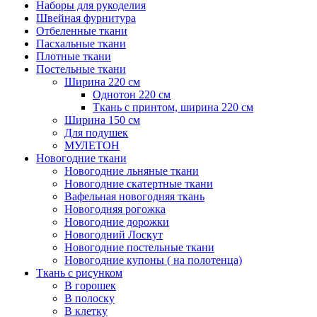
Наборы для рукоделия
Швейная фурнитура
Отбеленные ткани
Пасхальные ткани
Плотные ткани
Постельные ткани
Ширина 220 см
Однотон 220 см
Ткань с принтом, ширина 220 см
Ширина 150 см
Для подушек
МУЛЕТОН
Новогодние ткани
Новогодние льняные ткани
Новогодние скатертные ткани
Вафельная новогодняя ткань
Новогодняя рогожка
Новогодние дорожки
Новогодний Лоскут
Новогодние постельные ткани
Новогодние купоны ( на полотенца)
Ткань с рисунком
В горошек
В полоску
В клетку