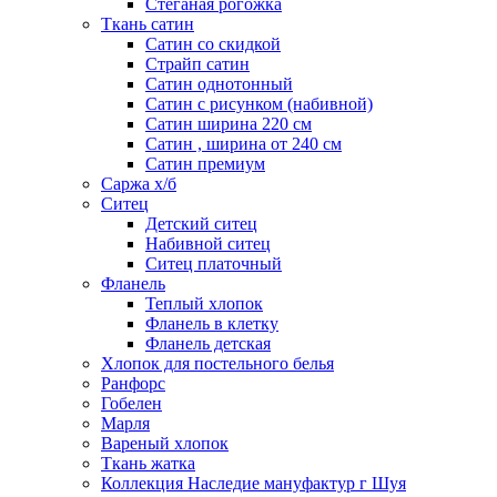
Стеганая рогожка
Ткань сатин
Сатин со скидкой
Страйп сатин
Сатин однотонный
Сатин с рисунком (набивной)
Сатин ширина 220 см
Сатин , ширина от 240 см
Сатин премиум
Саржа х/б
Ситец
Детский ситец
Набивной ситец
Ситец платочный
Фланель
Теплый хлопок
Фланель в клетку
Фланель детская
Хлопок для постельного белья
Ранфорс
Гобелен
Марля
Вареный хлопок
Ткань жатка
Коллекция Наследие мануфактур г Шуя