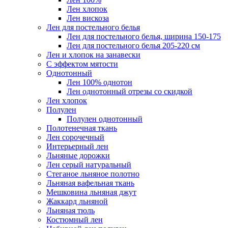
Лен хлопок
Лен вискоза
Лен для постельного белья
Лен для постельного белья, ширина 150-175
Лен для постельного белья 205-220 см
Лен и хлопок на занавески
С эффектом мятости
Однотонный
Лен 100% однотон
Лен однотонный отрезы со скидкой
Лен хлопок
Полулен
Полулен однотонный
Полотенечная ткань
Лен сорочечный
Интерьерный лен
Льняные дорожки
Лен серый натуральный
Стеганое льняное полотно
Льняная вафельная ткань
Мешковина льняная джут
Жаккард льняной
Льняная тюль
Костюмный лен