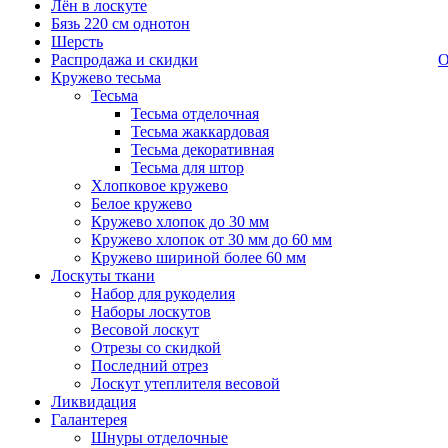
Лён в лоскуте
Бязь 220 см однотон
Шерсть
Распродажа и скидки
О
Кружево тесьма
Тесьма
Тесьма отделочная
Тесьма жаккардовая
Тесьма декоративная
Тесьма для штор
Хлопковое кружево
Белое кружево
Кружево хлопок до 30 мм
Кружево хлопок от 30 мм до 60 мм
Кружево шириной более 60 мм
Лоскуты ткани
Набор для рукоделия
Наборы лоскутов
Весовой лоскут
Отрезы со скидкой
Последний отрез
Лоскут утеплителя весовой
Ликвидация
Галантерея
Шнуры отделочные