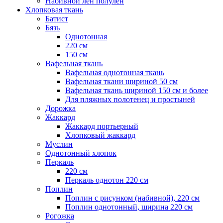
Набивной лен полулен
Хлопковая ткань
Батист
Бязь
Однотонная
220 см
150 см
Вафельная ткань
Вафельная однотонная ткань
Вафельная ткани шириной 50 см
Вафельная ткань шириной 150 см и более
Для пляжных полотенец и простыней
Дорожка
Жаккард
Жаккард портьерный
Хлопковый жаккард
Муслин
Однотонный хлопок
Перкаль
220 см
Перкаль однотон 220 см
Поплин
Поплин с рисунком (набивной), 220 см
Поплин однотонный, ширина 220 см
Рогожка