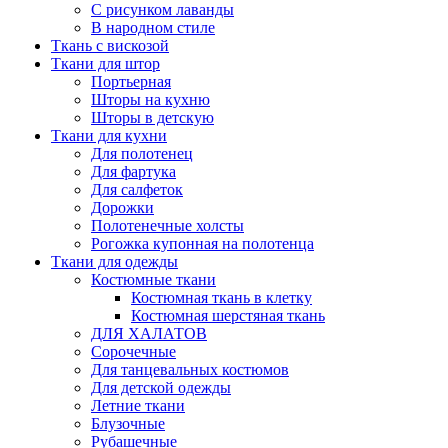
С рисунком лаванды
В народном стиле
Ткань с вискозой
Ткани для штор
Портьерная
Шторы на кухню
Шторы в детскую
Ткани для кухни
Для полотенец
Для фартука
Для салфеток
Дорожки
Полотенечные холсты
Рогожка купонная на полотенца
Ткани для одежды
Костюмные ткани
Костюмная ткань в клетку
Костюмная шерстяная ткань
ДЛЯ ХАЛАТОВ
Сорочечные
Для танцевальных костюмов
Для детской одежды
Летние ткани
Блузочные
Рубашечные