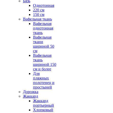
Бязь
Однотонная
220 см
150 см
Вафельная ткань
Вафельная
однотонная
ткань
Вафельная
ткани
шириной 50
см
Вафельная
ткань
шириной 150
см и более
Для
пляжных
полотенец и
простыней
Дорожка
Жаккард
Жаккард
портьерный
Хлопковый