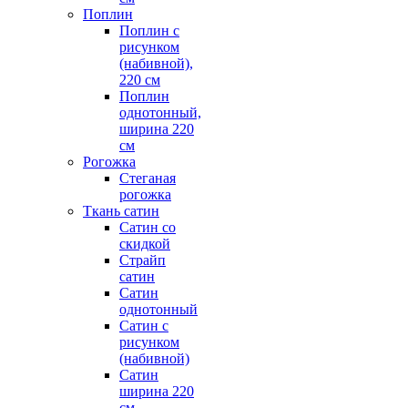
Поплин
Поплин с
рисунком
(набивной),
220 см
Поплин
однотонный,
ширина 220
см
Рогожка
Стеганая
рогожка
Ткань сатин
Сатин со
скидкой
Страйп
сатин
Сатин
однотонный
Сатин с
рисунком
(набивной)
Сатин
ширина 220
см