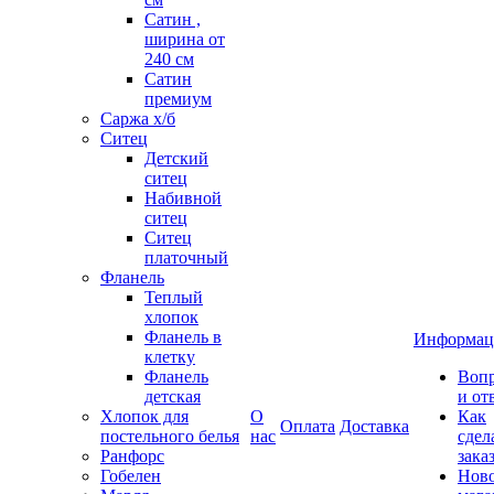
Сатин ,
ширина от
240 см
Сатин
премиум
Саржа х/б
Ситец
Детский
ситец
Набивной
ситец
Ситец
платочный
Фланель
Теплый
хлопок
Фланель в
Информац
клетку
Фланель
Воп
детская
и от
Хлопок для
О
Как
Оплата
Доставка
постельного белья
нас
сдел
Ранфорс
зака
Гобелен
Нов