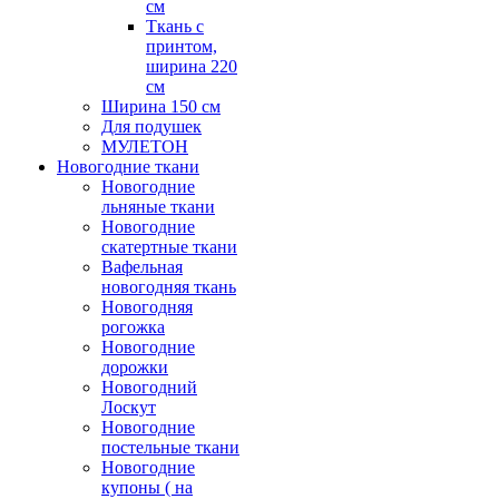
см
Ткань с
принтом,
ширина 220
см
Ширина 150 см
Для подушек
МУЛЕТОН
Новогодние ткани
Новогодние
льняные ткани
Новогодние
скатертные ткани
Вафельная
новогодняя ткань
Новогодняя
рогожка
Новогодние
дорожки
Новогодний
Лоскут
Новогодние
постельные ткани
Новогодние
купоны ( на