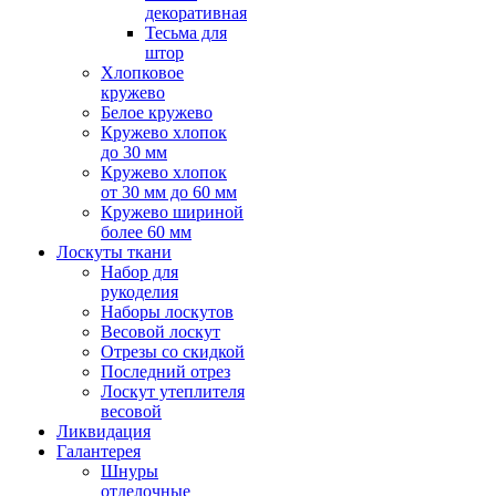
декоративная
Тесьма для
штор
Хлопковое
кружево
Белое кружево
Кружево хлопок
до 30 мм
Кружево хлопок
от 30 мм до 60 мм
Кружево шириной
более 60 мм
Лоскуты ткани
Набор для
рукоделия
Наборы лоскутов
Весовой лоскут
Отрезы со скидкой
Последний отрез
Лоскут утеплителя
весовой
Ликвидация
Галантерея
Шнуры
отделочные