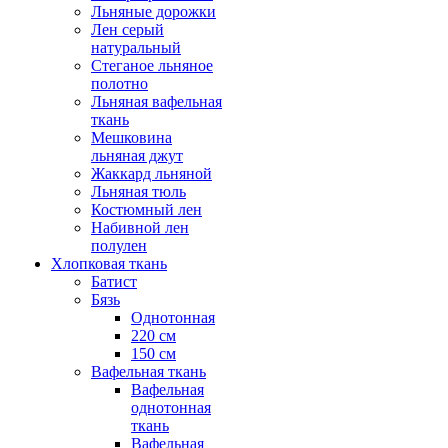
Льняные дорожки
Лен серый
натуральный
Стеганое льняное
полотно
Льняная вафельная
ткань
Мешковина
льняная джут
Жаккард льняной
Льняная тюль
Костюмный лен
Набивной лен
полулен
Хлопковая ткань
Батист
Бязь
Однотонная
220 см
150 см
Вафельная ткань
Вафельная
однотонная
ткань
Вафельная