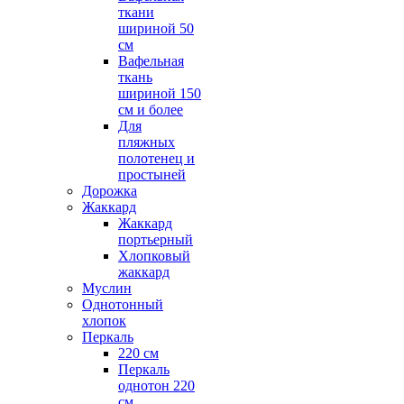
ткани
шириной 50
см
Вафельная
ткань
шириной 150
см и более
Для
пляжных
полотенец и
простыней
Дорожка
Жаккард
Жаккард
портьерный
Хлопковый
жаккард
Муслин
Однотонный
хлопок
Перкаль
220 см
Перкаль
однотон 220
см