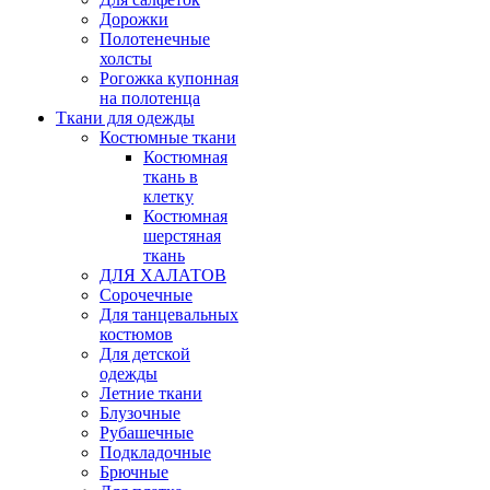
Дорожки
Полотенечные
холсты
Рогожка купонная
на полотенца
Ткани для одежды
Костюмные ткани
Костюмная
ткань в
клетку
Костюмная
шерстяная
ткань
ДЛЯ ХАЛАТОВ
Сорочечные
Для танцевальных
костюмов
Для детской
одежды
Летние ткани
Блузочные
Рубашечные
Подкладочные
Брючные