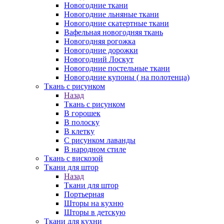
Новогодние ткани
Новогодние льняные ткани
Новогодние скатертные ткани
Вафельная новогодняя ткань
Новогодняя рогожка
Новогодние дорожки
Новогодний Лоскут
Новогодние постельные ткани
Новогодние купоны ( на полотенца)
Ткань с рисунком
Назад
Ткань с рисунком
В горошек
В полоску
В клетку
С рисунком лаванды
В народном стиле
Ткань с вискозой
Ткани для штор
Назад
Ткани для штор
Портьерная
Шторы на кухню
Шторы в детскую
Ткани для кухни