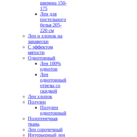
ширина 150-
175
Лен для
постельного
белья 205-
220 см
Лен и хлопок на
занавески
С эффектом
мятости
Однотонный
Лен 100%
однотон
Лен
однотонный
отрезы со
скидкой
Лен хлопок
Полулен
Полулен
однотонный
Полотенечная
ткань
Лен сорочечный
Интерьерный лен