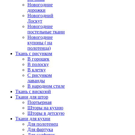
Новогодние
дорожки
Новогодний
Лоскут
Новогодние
постельные ткани
Новогодние
купоны ( на
полотенца)
Ткань с рисунком
В горошек
В полоску
В клетку
С рисунком
лаванды
В народном стиле
Ткань с вискозой
Ткани для штор
Портьерная
Шторы на кухню
Шторы в детскую
Ткани для кухни
Для полотенец
Для фартука
Для салфеток