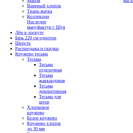
Марля
мага
Вареный хлопок
Ткань жатка
Коллекция
Наследие
мануфактур г Шуя
Лён в лоскуте
Бязь 220 см однотон
Шерсть
Распродажа и скидки
Кружево тесьма
Тесьма
Тесьма
отделочная
Тесьма
жаккардовая
Тесьма
декоративная
Тесьма для
штор
Хлопковое
кружево
Белое кружево
Кружево хлопок
до 30 мм