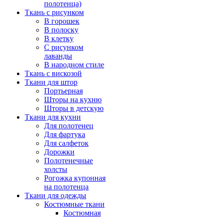
полотенца)
Ткань с рисунком
В горошек
В полоску
В клетку
С рисунком
лаванды
В народном стиле
Ткань с вискозой
Ткани для штор
Портьерная
Шторы на кухню
Шторы в детскую
Ткани для кухни
Для полотенец
Для фартука
Для салфеток
Дорожки
Полотенечные
холсты
Рогожка купонная
на полотенца
Ткани для одежды
Костюмные ткани
Костюмная