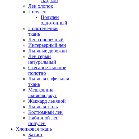
скидкой
Лен хлопок
Полулен
Полулен
однотонный
Полотенечная
ткань
Лен сорочечный
Интерьерный лен
Льняные дорожки
Лен серый
натуральный
Стеганое льняное
полотно
Льняная вафельная
ткань
Мешковина
льняная джут
Жаккард льняной
Льняная тюль
Костюмный лен
Набивной лен
полулен
Хлопковая ткань
Батист