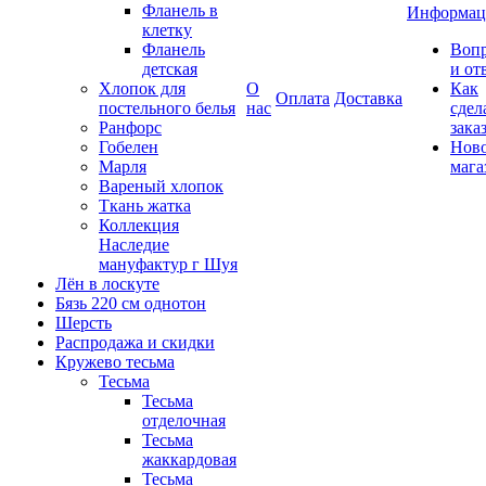
Фланель в
Информац
клетку
Фланель
Воп
детская
и от
Хлопок для
О
Как
Оплата
Доставка
постельного белья
нас
сдел
Ранфорс
зака
Гобелен
Нов
Марля
мага
Вареный хлопок
Ткань жатка
Коллекция
Наследие
мануфактур г Шуя
Лён в лоскуте
Бязь 220 см однотон
Шерсть
Распродажа и скидки
Кружево тесьма
Тесьма
Тесьма
отделочная
Тесьма
жаккардовая
Тесьма