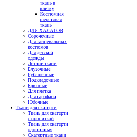
ткань в
клетку
Костюмная
шерстяная
ткань
ДЛЯ ХАЛАТОВ
Сорочечные
Для танцевальных
костюмов
Для детской
одежды
Летние ткани
Блузочные
Рубашечные
Подкладочные
Брючные
Для платка
Для сарафана
Юбочные
Ткани для скатерти
Ткань для скатерти
с пропиткой
Ткань для скатерти
однотонная
Скатертные ткани