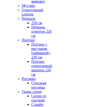
жаккард
Муслин
Однотонный
хлопок
Перкаль
220 см
Перкаль
однотон 220
см
Поплин
Поплин с
рисунком
(набивной),
220 см
Поплин
однотонный,
ширина 220
см
Рогожка
Стеганая
рогожка
Ткань сатин
Сатин со
скидкой
Страйп