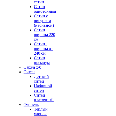
сатин
Сатин
однотонный
Сатин с
рисунком
(набивной)
Сатин
ширина 220
см
Сатин ,
ширина от
240 см
Сатин
премиум
Саржа х/б
Ситец
Детский
ситец
Набивной
ситец
Ситец
платочный
Фланель
Теплый
хлопок