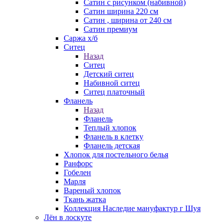
Сатин с рисунком (набивной)
Сатин ширина 220 см
Сатин , ширина от 240 см
Сатин премиум
Саржа х/б
Ситец
Назад
Ситец
Детский ситец
Набивной ситец
Ситец платочный
Фланель
Назад
Фланель
Теплый хлопок
Фланель в клетку
Фланель детская
Хлопок для постельного белья
Ранфорс
Гобелен
Марля
Вареный хлопок
Ткань жатка
Коллекция Наследие мануфактур г Шуя
Лён в лоскуте