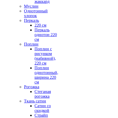
жаккард
Муслин
Однотонный
хлопок
Перкаль
220 см
Перкаль
однотон 220
см
Поплин
Поплин с
рисунком
(набивной),
220 см
Поплин
однотонный,
ширина 220
см
Рогожка
Стеганая
рогожка
Ткань сатин
Сатин со
скидкой
Страйп