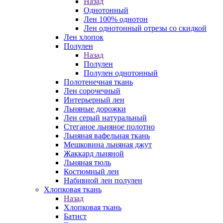
Назад
Однотонный
Лен 100% однотон
Лен однотонный отрезы со скидкой
Лен хлопок
Полулен
Назад
Полулен
Полулен однотонный
Полотенечная ткань
Лен сорочечный
Интерьерный лен
Льняные дорожки
Лен серый натуральный
Стеганое льняное полотно
Льняная вафельная ткань
Мешковина льняная джут
Жаккард льняной
Льняная тюль
Костюмный лен
Набивной лен полулен
Хлопковая ткань
Назад
Хлопковая ткань
Батист