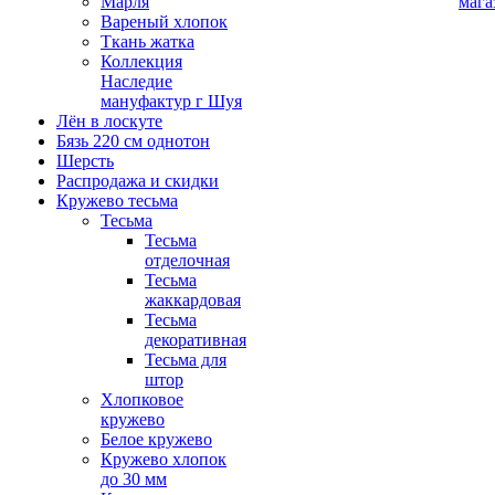
Марля
мага
Вареный хлопок
Ткань жатка
Коллекция
Наследие
мануфактур г Шуя
Лён в лоскуте
Бязь 220 см однотон
Шерсть
Распродажа и скидки
Кружево тесьма
Тесьма
Тесьма
отделочная
Тесьма
жаккардовая
Тесьма
декоративная
Тесьма для
штор
Хлопковое
кружево
Белое кружево
Кружево хлопок
до 30 мм