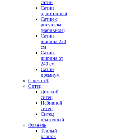
сатин
Сатин
однотонный
Сатин с
рисунком
(набивной)
Сатин
ширина 220
см
Сатин ,
ширина от
240 см
Сатин
премиум
Саржа х/б
Ситец
Детский
ситец
Набивной
ситец
Ситец
платочный
Фланель
Теплый
хлопок