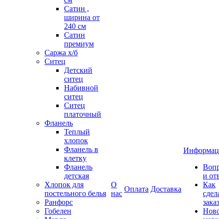
Сатин ,
ширина от
240 см
Сатин
премиум
Саржа х/б
Ситец
Детский
ситец
Набивной
ситец
Ситец
платочный
Фланель
Теплый
хлопок
Фланель в
Информац
клетку
Фланель
Воп
детская
и от
Хлопок для
О
Как
Оплата
Доставка
постельного белья
нас
сдел
Ранфорс
зака
Гобелен
Нов