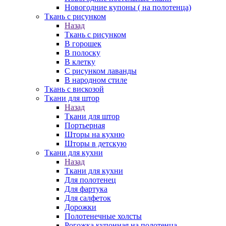
Новогодние купоны ( на полотенца)
Ткань с рисунком
Назад
Ткань с рисунком
В горошек
В полоску
В клетку
С рисунком лаванды
В народном стиле
Ткань с вискозой
Ткани для штор
Назад
Ткани для штор
Портьерная
Шторы на кухню
Шторы в детскую
Ткани для кухни
Назад
Ткани для кухни
Для полотенец
Для фартука
Для салфеток
Дорожки
Полотенечные холсты
Рогожка купонная на полотенца