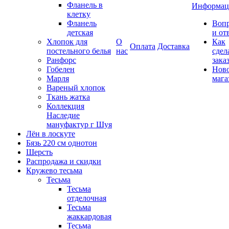
Фланель в
Информац
клетку
Фланель
Воп
детская
и от
Хлопок для
О
Как
Оплата
Доставка
постельного белья
нас
сдел
Ранфорс
зака
Гобелен
Нов
Марля
мага
Вареный хлопок
Ткань жатка
Коллекция
Наследие
мануфактур г Шуя
Лён в лоскуте
Бязь 220 см однотон
Шерсть
Распродажа и скидки
Кружево тесьма
Тесьма
Тесьма
отделочная
Тесьма
жаккардовая
Тесьма