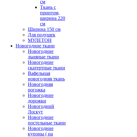
см
Ткань с
принтом,
ширина 220
см
Ширина 150 см
Для подушек
МУЛЕТОН
Новогодние ткани
Новогодние
льняные ткани
Новогодние
скатертные ткани
Вафельная
новогодняя ткань
Новогодняя
рогожка
Новогодние
дорожки
Новогодний
Лоскут
Новогодние
постельные ткани
Новогодние
купоны ( на