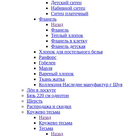
Детский ситец
Набивной ситец
Ситец платочный
Фланель
Назад
Фланель
Теплый хлопок
Фланель в клетку
Фланель детская
Хлопок для постельного белья
Ранфорс
Гобелен
Марля
Вареный хлопок
Ткань жатка
Коллекция Наследие мануфактур г Шуя
Лён в лоскуте
Бязь 220 см однотон
Шерсть
Распродажа и скидки
Кружево тесьма
Назад
Кружево тесьма
Тесьма
Назад