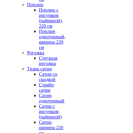
Поплин
Поплин с
рисунком
(набивной),
220 см
Поплин
однотонный,
ширина 220
см
Рогожка
Стеганая
рогожка
Ткань сатин
Сатин со
скидкой
Страйп
сатин
Сатин
однотонный
Сатин с
рисунком
(набивной)
Сатин
ширина 220
см