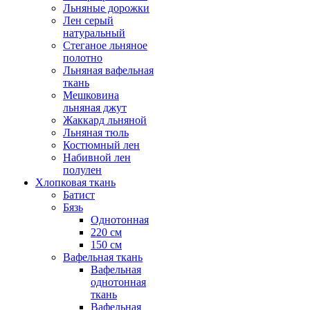
Льняные дорожки
Лен серый
натуральный
Стеганое льняное
полотно
Льняная вафельная
ткань
Мешковина
льняная джут
Жаккард льняной
Льняная тюль
Костюмный лен
Набивной лен
полулен
Хлопковая ткань
Батист
Бязь
Однотонная
220 см
150 см
Вафельная ткань
Вафельная
однотонная
ткань
Вафельная