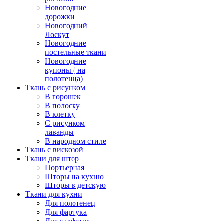
Новогодние
дорожки
Новогодний
Лоскут
Новогодние
постельные ткани
Новогодние
купоны ( на
полотенца)
Ткань с рисунком
В горошек
В полоску
В клетку
С рисунком
лаванды
В народном стиле
Ткань с вискозой
Ткани для штор
Портьерная
Шторы на кухню
Шторы в детскую
Ткани для кухни
Для полотенец
Для фартука
Для салфеток