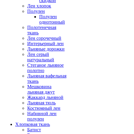
скидкой
Лен хлопок
Полулен
Полулен
однотонный
Полотенечная
ткань
Лен сорочечный
Интерьерный лен
Льняные дорожки
Лен серый
натуральный
Стеганое льняное
полотно
Льняная вафельная
ткань
Мешковина
льняная джут
Жаккард льняной
Льняная тюль
Костюмный лен
Набивной лен
полулен
Хлопковая ткань
Батист