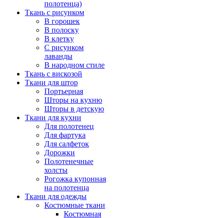
полотенца)
Ткань с рисунком
В горошек
В полоску
В клетку
С рисунком
лаванды
В народном стиле
Ткань с вискозой
Ткани для штор
Портьерная
Шторы на кухню
Шторы в детскую
Ткани для кухни
Для полотенец
Для фартука
Для салфеток
Дорожки
Полотенечные
холсты
Рогожка купонная
на полотенца
Ткани для одежды
Костюмные ткани
Костюмная