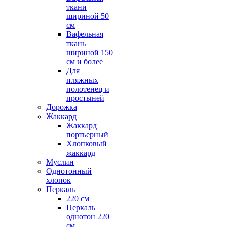
ткани
шириной 50
см
Вафельная
ткань
шириной 150
см и более
Для
пляжных
полотенец и
простыней
Дорожка
Жаккард
Жаккард
портьерный
Хлопковый
жаккард
Муслин
Однотонный
хлопок
Перкаль
220 см
Перкаль
однотон 220
см