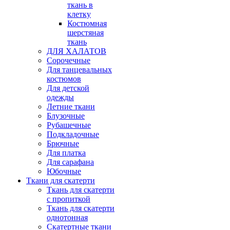
ткань в
клетку
Костюмная
шерстяная
ткань
ДЛЯ ХАЛАТОВ
Сорочечные
Для танцевальных
костюмов
Для детской
одежды
Летние ткани
Блузочные
Рубашечные
Подкладочные
Брючные
Для платка
Для сарафана
Юбочные
Ткани для скатерти
Ткань для скатерти
с пропиткой
Ткань для скатерти
однотонная
Скатертные ткани