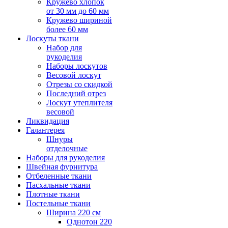
Кружево хлопок
от 30 мм до 60 мм
Кружево шириной
более 60 мм
Лоскуты ткани
Набор для
рукоделия
Наборы лоскутов
Весовой лоскут
Отрезы со скидкой
Последний отрез
Лоскут утеплителя
весовой
Ликвидация
Галантерея
Шнуры
отделочные
Наборы для рукоделия
Швейная фурнитура
Отбеленные ткани
Пасхальные ткани
Плотные ткани
Постельные ткани
Ширина 220 см
Однотон 220