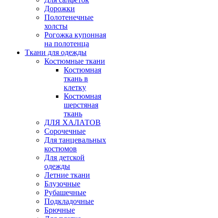
Дорожки
Полотенечные
холсты
Рогожка купонная
на полотенца
Ткани для одежды
Костюмные ткани
Костюмная
ткань в
клетку
Костюмная
шерстяная
ткань
ДЛЯ ХАЛАТОВ
Сорочечные
Для танцевальных
костюмов
Для детской
одежды
Летние ткани
Блузочные
Рубашечные
Подкладочные
Брючные