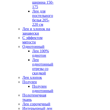
ширина 150-
175
Лен для
постельного
белья 205-
220 см
Лен и хлопок на
занавески
С эффектом
мятости
Однотонный
Лен 100%
однотон
Лен
однотонный
отрезы со
скидкой
Лен хлопок
Полулен
Полулен
однотонный
Полотенечная
ткань
Лен сорочечный
Интерьерный лен