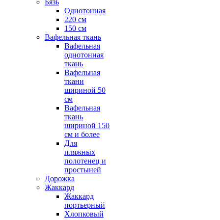
Бязь
Однотонная
220 см
150 см
Вафельная ткань
Вафельная
однотонная
ткань
Вафельная
ткани
шириной 50
см
Вафельная
ткань
шириной 150
см и более
Для
пляжных
полотенец и
простыней
Дорожка
Жаккард
Жаккард
портьерный
Хлопковый