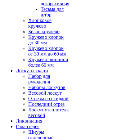
декоративная
Тесьма для
штор
Хлопковое
кружево
Белое кружево
Кружево хлопок
до 30 мм
Кружево хлопок
от 30 мм до 60 мм
Кружево шириной
более 60 мм
Лоскуты ткани
Набор для
рукоделия
Наборы лоскутов
Весовой лоскут
Отрезы со скидкой
Последний отрез
Лоскут утеплителя
весовой
Ликвидация
Галантерея
Шнуры
отделочные