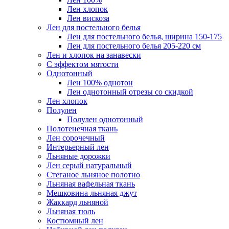
Лен хлопок
Лен вискоза
Лен для постельного белья
Лен для постельного белья, ширина 150-175
Лен для постельного белья 205-220 см
Лен и хлопок на занавески
С эффектом мятости
Однотонный
Лен 100% однотон
Лен однотонный отрезы со скидкой
Лен хлопок
Полулен
Полулен однотонный
Полотенечная ткань
Лен сорочечный
Интерьерный лен
Льняные дорожки
Лен серый натуральный
Стеганое льняное полотно
Льняная вафельная ткань
Мешковина льняная джут
Жаккард льняной
Льняная тюль
Костюмный лен