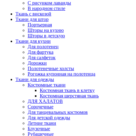
С рисунком лаванды
В народном стиле
Ткань с вискозой
Ткани для штор
Портьерная
Шторы на кухню
Шторы в детскую
Ткани для кухни
Для полотенец
Для фартука
Для салфеток
Дорожки
Полотенечные холсты
Рогожка купонная на полотенца
Ткани для одежды
Костюмные ткани
Костюмная ткань в клетку
Костюмная шерстяная ткань
ДЛЯ ХАЛАТОВ
Сорочечные
Для танцевальных костюмов
Для детской одежды
Летние ткани
Блузочные
Рубашечные