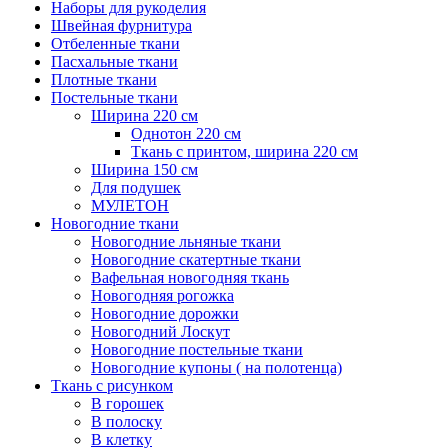
Наборы для рукоделия
Швейная фурнитура
Отбеленные ткани
Пасхальные ткани
Плотные ткани
Постельные ткани
Ширина 220 см
Однотон 220 см
Ткань с принтом, ширина 220 см
Ширина 150 см
Для подушек
МУЛЕТОН
Новогодние ткани
Новогодние льняные ткани
Новогодние скатертные ткани
Вафельная новогодняя ткань
Новогодняя рогожка
Новогодние дорожки
Новогодний Лоскут
Новогодние постельные ткани
Новогодние купоны ( на полотенца)
Ткань с рисунком
В горошек
В полоску
В клетку