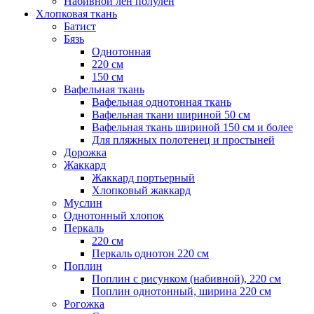
Набивной лен полулен
Хлопковая ткань
Батист
Бязь
Однотонная
220 см
150 см
Вафельная ткань
Вафельная однотонная ткань
Вафельная ткани шириной 50 см
Вафельная ткань шириной 150 см и более
Для пляжных полотенец и простыней
Дорожка
Жаккард
Жаккард портьерный
Хлопковый жаккард
Муслин
Однотонный хлопок
Перкаль
220 см
Перкаль однотон 220 см
Поплин
Поплин с рисунком (набивной), 220 см
Поплин однотонный, ширина 220 см
Рогожка