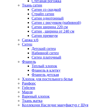
Стеганая рогожка
Ткань сатин
Сатин со скидкой
Страйп сатин
Сатин однотонный
Сатин с рисунком (набивной)
Сатин ширина 220 см
Сатин , ширина от 240 см
Сатин премиум
Саржа х/б
Ситец
Детский ситец
Набивной ситец
Ситец платочный
Фланель
Теплый хлопок
Фланель в клетку
Фланель детская
Хлопок для постельного белья
Ранфорс
Гобелен
Марля
Вареный хлопок
Ткань жатка
Коллекция Наследие мануфактур г Шуя