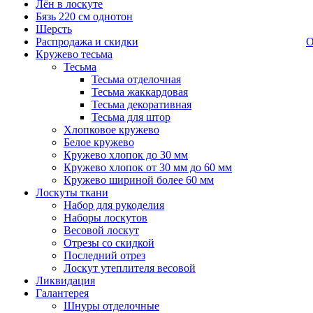
Лён в лоскуте
Бязь 220 см однотон
Шерсть
Распродажа и скидки
О
Кружево тесьма
Тесьма
Тесьма отделочная
Тесьма жаккардовая
Тесьма декоративная
Тесьма для штор
Хлопковое кружево
Белое кружево
Кружево хлопок до 30 мм
Кружево хлопок от 30 мм до 60 мм
Кружево шириной более 60 мм
Лоскуты ткани
Набор для рукоделия
Наборы лоскутов
Весовой лоскут
Отрезы со скидкой
Последний отрез
Лоскут утеплителя весовой
Ликвидация
Галантерея
Шнуры отделочные