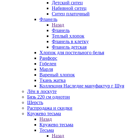
Детский ситец
Набивной ситец
Ситец платочный
Фланель
Назад
Фланель
Теплый хлопок
Фланель в клетку
Фланель детская
Хлопок для постельного белья
Ранфорс
Гобелен
Марля
Вареный хлопок
Ткань жатка
Коллекция Наследие мануфактур г Шуя
Лён в лоскуте
Бязь 220 см однотон
Шерсть
Распродажа и скидки
Кружево тесьма
Назад
Кружево тесьма
Тесьма
Назад