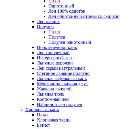
Назад
Однотонный
Лен 100% однотон
Лен однотонный отрезы со скидкой
Лен хлопок
Полулен
Назад
Полулен
Полулен однотонный
Полотенечная ткань
Лен сорочечный
Интерьерный лен
Льняные дорожки
Лен серый натуральный
Стеганое льняное полотно
Льняная вафельная ткань
Мешковина льняная джут
Жаккард льняной
Льняная тюль
Костюмный лен
Набивной лен полулен
Хлопковая ткань
Назад
Хлопковая ткань
Батист