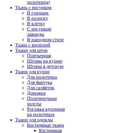
полотенца)
Ткань с рисунком
В горошек
В полоску
В клетку
С рисунком
лаванды
В народном стиле
Ткань с вискозой
Ткани для штор
Портьерная
Шторы на кухню
Шторы в детскую
Ткани для кухни
Для полотенец
Для фартука
Для салфеток
Дорожки
Полотенечные
холсты
Рогожка купонная
на полотенца
Ткани для одежды
Костюмные ткани
Костюмная