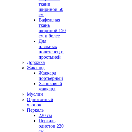
ткани
шириной 50
см
Вафельная
ткань
шириной 150
см и более
Для
пляжных
полотенец и
простыней
Дорожка
Жаккард
Жаккард
портьерный
Хлопковый
жаккард
Муслин
Однотонный
хлопок
Перкаль
220 см
Перкаль
однотон 220
см