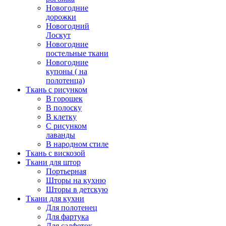
Новогодние
дорожки
Новогодний
Лоскут
Новогодние
постельные ткани
Новогодние
купоны ( на
полотенца)
Ткань с рисунком
В горошек
В полоску
В клетку
С рисунком
лаванды
В народном стиле
Ткань с вискозой
Ткани для штор
Портьерная
Шторы на кухню
Шторы в детскую
Ткани для кухни
Для полотенец
Для фартука
Для салфеток