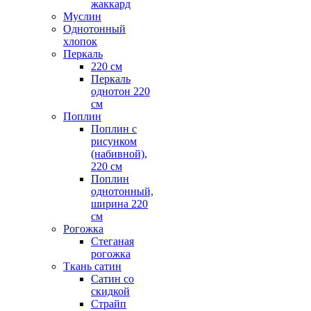
жаккард
Муслин
Однотонный
хлопок
Перкаль
220 см
Перкаль
однотон 220
см
Поплин
Поплин с
рисунком
(набивной),
220 см
Поплин
однотонный,
ширина 220
см
Рогожка
Стеганая
рогожка
Ткань сатин
Сатин со
скидкой
Страйп