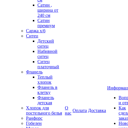
Сатин ,
ширина от
240 см
Сатин
премиум
Саржа х/б
Ситец
Детский
ситец
Набивной
ситец
Ситец
платочный
Фланель
Теплый
хлопок
Фланель в
Информац
клетку
Фланель
Воп
детская
и от
Хлопок для
О
Как
Оплата
Доставка
постельного белья
нас
сдел
Ранфорс
зака
Гобелен
Нов