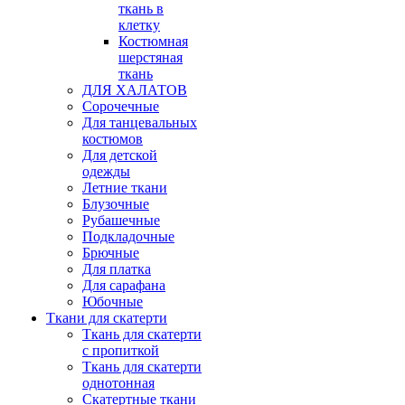
ткань в
клетку
Костюмная
шерстяная
ткань
ДЛЯ ХАЛАТОВ
Сорочечные
Для танцевальных
костюмов
Для детской
одежды
Летние ткани
Блузочные
Рубашечные
Подкладочные
Брючные
Для платка
Для сарафана
Юбочные
Ткани для скатерти
Ткань для скатерти
с пропиткой
Ткань для скатерти
однотонная
Скатертные ткани