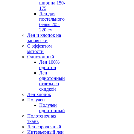
ширина 150-
175
Лен для
постельного
белья 205-
220 см
Лен и хлопок на
занавески
С эффектом
мятости
Однотонный
Лен 100%
однотон
Лен
однотонный
отрезы со
скидкой
Лен хлопок
Полулен
Полулен
однотонный
Полотенечная
ткань
Лен сорочечный
Интерьерный лен