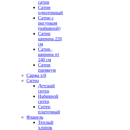
сатин
Сатин
однотонный
Сатин с
рисунком
(набивной)
Сатин
ширина 220
см
Сатин ,
ширина от
240 см
Сатин
премиум
Саржа х/б
Ситец
Детский
ситец
Набивной
ситец
Ситец
платочный
Фланель
Теплый
хлопок