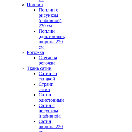
Поплин
Поплин с
рисунком
(набивной),
220 см
Поплин
однотонный,
ширина 220
см
Рогожка
Стеганая
рогожка
Ткань сатин
Сатин со
скидкой
Страйп
сатин
Сатин
однотонный
Сатин с
рисунком
(набивной)
Сатин
ширина 220
см