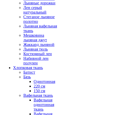
Льняные дорожки
Лен серый
натуральный
Стеганое льняное
полотно
Льняная вафельная
ткань
Мешковина
льняная джут
Жаккард льняной
Льняная тюль
Костюмный лен
Набивной лен
полулен
Хлопковая ткань
Батист
Бязь
Однотонная
220 см
150 см
Вафельная ткань
Вафельная
однотонная
ткань
Вафельная