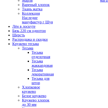
Марля
мага
Вареный хлопок
Ткань жатка
Коллекция
Наследие
мануфактур г Шуя
Лён в лоскуте
Бязь 220 см однотон
Шерсть
Распродажа и скидки
Кружево тесьма
Тесьма
Тесьма
отделочная
Тесьма
жаккардовая
Тесьма
декоративная
Тесьма для
штор
Хлопковое
кружево
Белое кружево
Кружево хлопок
до 30 мм