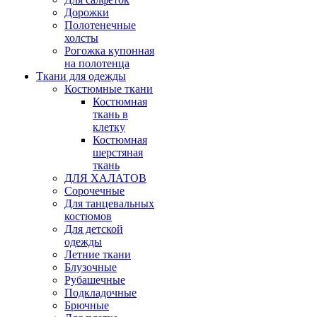
Дорожки
Полотенечные
холсты
Рогожка купонная
на полотенца
Ткани для одежды
Костюмные ткани
Костюмная
ткань в
клетку
Костюмная
шерстяная
ткань
ДЛЯ ХАЛАТОВ
Сорочечные
Для танцевальных
костюмов
Для детской
одежды
Летние ткани
Блузочные
Рубашечные
Подкладочные
Брючные