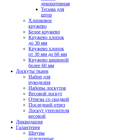
декоративная
Тесьма для
штор
Хлопковое
кружево
Белое кружево
Кружево хлопок
до 30 мм
Кружево хлопок
от 30 мм до 60 мм
Кружево шириной
более 60 мм
Лоскуты ткани
Набор для
рукоделия
Наборы лоскутов
Весовой лоскут
Отрезы со скидкой
Последний отрез
Лоскут утеплителя
весовой
Ликвидация
Галантерея
Шнуры
отделочные