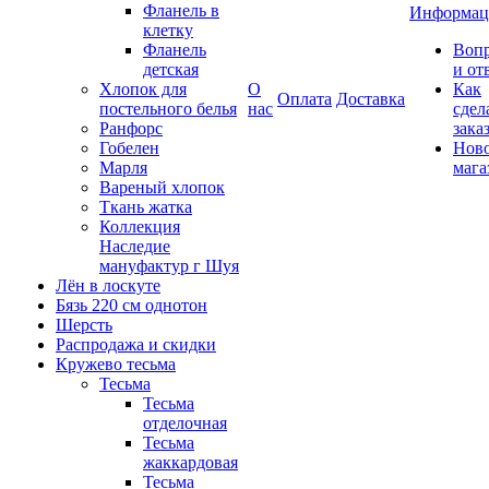
Фланель в
Информац
клетку
Фланель
Воп
детская
и от
Хлопок для
О
Как
Оплата
Доставка
постельного белья
нас
сдел
Ранфорс
зака
Гобелен
Нов
Марля
мага
Вареный хлопок
Ткань жатка
Коллекция
Наследие
мануфактур г Шуя
Лён в лоскуте
Бязь 220 см однотон
Шерсть
Распродажа и скидки
Кружево тесьма
Тесьма
Тесьма
отделочная
Тесьма
жаккардовая
Тесьма