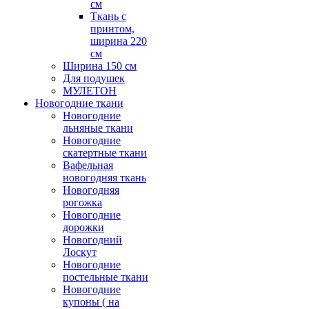
см
Ткань с
принтом,
ширина 220
см
Ширина 150 см
Для подушек
МУЛЕТОН
Новогодние ткани
Новогодние
льняные ткани
Новогодние
скатертные ткани
Вафельная
новогодняя ткань
Новогодняя
рогожка
Новогодние
дорожки
Новогодний
Лоскут
Новогодние
постельные ткани
Новогодние
купоны ( на