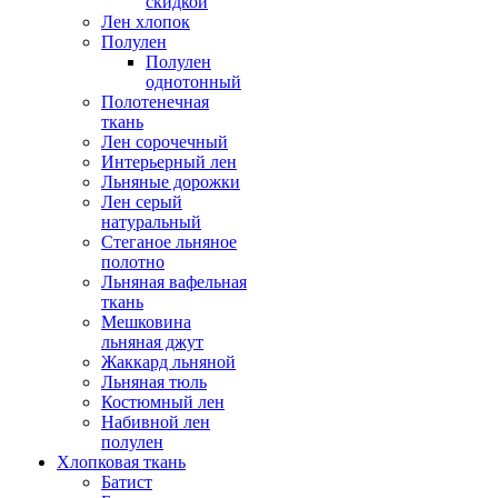
скидкой
Лен хлопок
Полулен
Полулен
однотонный
Полотенечная
ткань
Лен сорочечный
Интерьерный лен
Льняные дорожки
Лен серый
натуральный
Стеганое льняное
полотно
Льняная вафельная
ткань
Мешковина
льняная джут
Жаккард льняной
Льняная тюль
Костюмный лен
Набивной лен
полулен
Хлопковая ткань
Батист