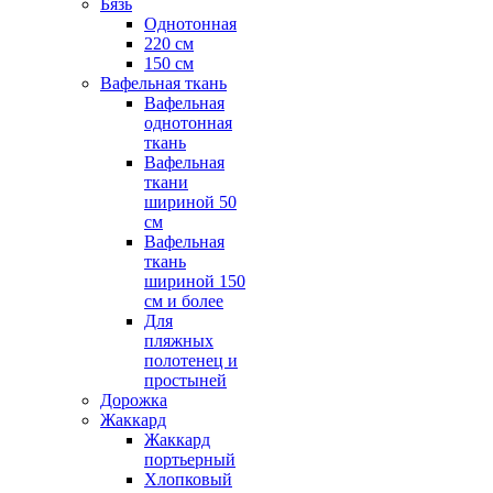
Бязь
Однотонная
220 см
150 см
Вафельная ткань
Вафельная
однотонная
ткань
Вафельная
ткани
шириной 50
см
Вафельная
ткань
шириной 150
см и более
Для
пляжных
полотенец и
простыней
Дорожка
Жаккард
Жаккард
портьерный
Хлопковый