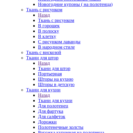
Новогодние купоны ( на полотенца)
Ткань с рисунком
Назад
Ткань с рисунком
В горошек
В полоску
В клетку
С рисунком лаванды
В народном стиле
Ткань с вискозой
Ткани для штор
Назад
Ткани для штор
Портьерная
Шторы на кухню
Шторы в детскую
Ткани для кухни
Назад
Ткани для кухни
Для полотенец
Для фартука
Для салфеток
Дорожки
Полотенечные холсты
Рогожка купонная на полотенца