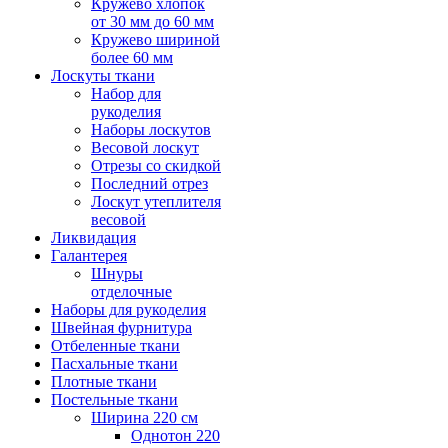
Кружево хлопок
от 30 мм до 60 мм
Кружево шириной
более 60 мм
Лоскуты ткани
Набор для
рукоделия
Наборы лоскутов
Весовой лоскут
Отрезы со скидкой
Последний отрез
Лоскут утеплителя
весовой
Ликвидация
Галантерея
Шнуры
отделочные
Наборы для рукоделия
Швейная фурнитура
Отбеленные ткани
Пасхальные ткани
Плотные ткани
Постельные ткани
Ширина 220 см
Однотон 220