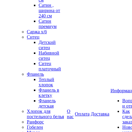
Сатин ,
ширина от
240 см
Сатин
премиум
Саржа х/б
Ситец
Детский
ситец
Набивной
ситец
Ситец
платочный
Фланель
Теплый
хлопок
Фланель в
Информац
клетку
Фланель
Воп
детская
и от
Хлопок для
О
Как
Оплата
Доставка
постельного белья
нас
сдел
Ранфорс
зака
Гобелен
Нов