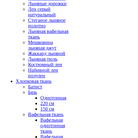
Льняные дорожки
Лен серый
натуральный
Стеганое льняное
полотно
Льняная вафельная
ткань
Мешковина
льняная джут
Жаккард льняной
Льняная тюль
Костюмный лен
Набивной лен
полулен
Хлопковая ткань
Батист
Бязь
Однотонная
220 см
150 см
Вафельная ткань
Вафельная
однотонная
ткань
Вафельная