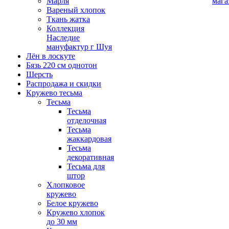
Марля
мага
Вареный хлопок
Ткань жатка
Коллекция
Наследие
мануфактур г Шуя
Лён в лоскуте
Бязь 220 см однотон
Шерсть
Распродажа и скидки
Кружево тесьма
Тесьма
Тесьма
отделочная
Тесьма
жаккардовая
Тесьма
декоративная
Тесьма для
штор
Хлопковое
кружево
Белое кружево
Кружево хлопок
до 30 мм