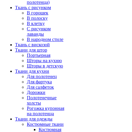
полотенца)
Ткань с рисунком
В горошек
В полоску
В клетку
С рисунком
лаванды
В народном стиле
Ткань с вискозой
Ткани для штор
Портьерная
Шторы на кухню
Шторы в детскую
Ткани для кухни
Для полотенец
Для фартука
Для салфеток
Дорожки
Полотенечные
холсты
Рогожка купонная
на полотенца
Ткани для одежды
Костюмные ткани
Костюмная