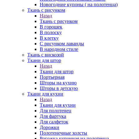
Новогодние купоны ( на полотенца)
Ткань с рисунком
Назад
Ткань с рисунком
В горошек
В полоску
В клетку
С рисунком лаванды
В народном стиле
Ткань с вискозой
Ткани для штор
Назад
Ткани для штор
Портьерная
Шторы на кухню
Шторы в детскую
Ткани для кухни
Назад
Ткани для кухни
Для полотенец
Для фартука
Для салфеток
Дорожки
Полотенечные холсты
Рогожка купонная на полотенца