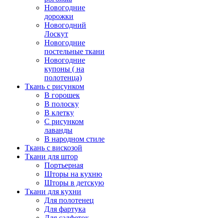
Новогодние
дорожки
Новогодний
Лоскут
Новогодние
постельные ткани
Новогодние
купоны ( на
полотенца)
Ткань с рисунком
В горошек
В полоску
В клетку
С рисунком
лаванды
В народном стиле
Ткань с вискозой
Ткани для штор
Портьерная
Шторы на кухню
Шторы в детскую
Ткани для кухни
Для полотенец
Для фартука
Для салфеток