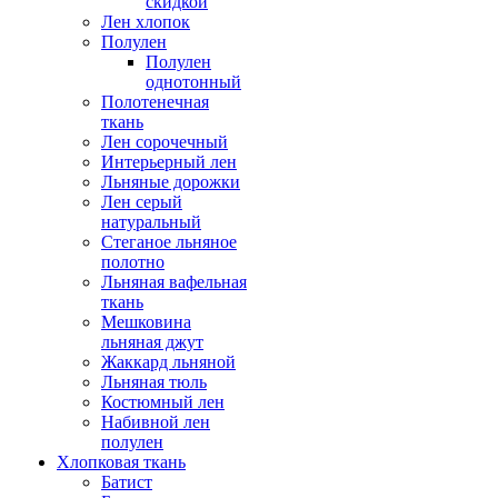
скидкой
Лен хлопок
Полулен
Полулен
однотонный
Полотенечная
ткань
Лен сорочечный
Интерьерный лен
Льняные дорожки
Лен серый
натуральный
Стеганое льняное
полотно
Льняная вафельная
ткань
Мешковина
льняная джут
Жаккард льняной
Льняная тюль
Костюмный лен
Набивной лен
полулен
Хлопковая ткань
Батист