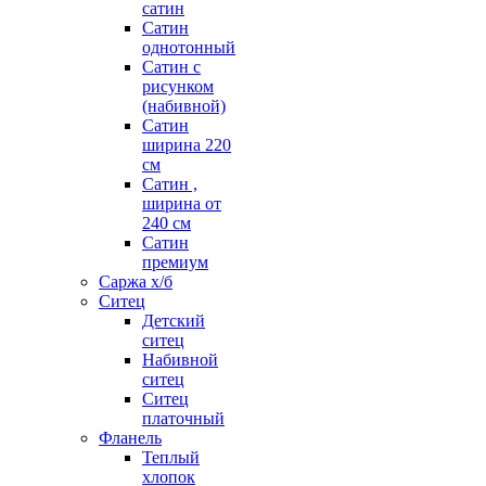
сатин
Сатин
однотонный
Сатин с
рисунком
(набивной)
Сатин
ширина 220
см
Сатин ,
ширина от
240 см
Сатин
премиум
Саржа х/б
Ситец
Детский
ситец
Набивной
ситец
Ситец
платочный
Фланель
Теплый
хлопок