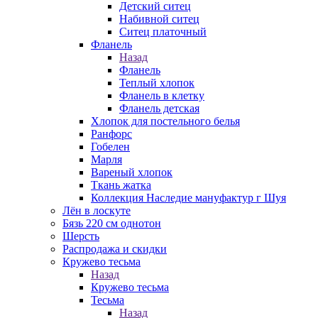
Детский ситец
Набивной ситец
Ситец платочный
Фланель
Назад
Фланель
Теплый хлопок
Фланель в клетку
Фланель детская
Хлопок для постельного белья
Ранфорс
Гобелен
Марля
Вареный хлопок
Ткань жатка
Коллекция Наследие мануфактур г Шуя
Лён в лоскуте
Бязь 220 см однотон
Шерсть
Распродажа и скидки
Кружево тесьма
Назад
Кружево тесьма
Тесьма
Назад