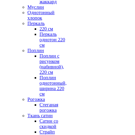
жаккард
Муслин
Однотонный
хлопок
Перкаль
220 см
Перкаль
однотон 220
см
Поплин
Поплин с
рисунком
(набивной),
220 см
Поплин
однотонный,
ширина 220
см
Рогожка
Стеганая
рогожка
Ткань сатин
Сатин со
скидкой
Страйп