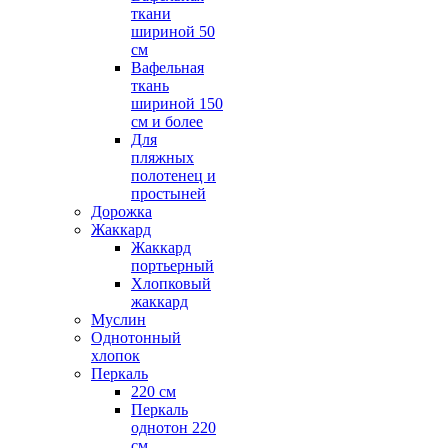
ткани
шириной 50
см
Вафельная
ткань
шириной 150
см и более
Для
пляжных
полотенец и
простыней
Дорожка
Жаккард
Жаккард
портьерный
Хлопковый
жаккард
Муслин
Однотонный
хлопок
Перкаль
220 см
Перкаль
однотон 220
см