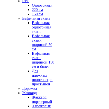
Бязь
Однотонная
220 см
150 см
Вафельная ткань
Вафельная
однотонная
ткань
Вафельная
ткани
шириной 50
см
Вафельная
ткань
шириной 150
см и более
Для
пляжных
полотенец и
простыней
Дорожка
Жаккард
Жаккард
портьерный
Хлопковый