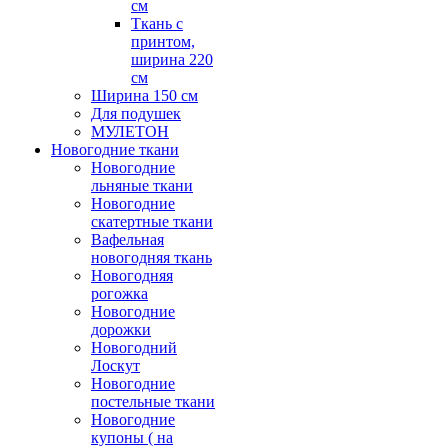
см
Ткань с
принтом,
ширина 220
см
Ширина 150 см
Для подушек
МУЛЕТОН
Новогодние ткани
Новогодние
льняные ткани
Новогодние
скатертные ткани
Вафельная
новогодняя ткань
Новогодняя
рогожка
Новогодние
дорожки
Новогодний
Лоскут
Новогодние
постельные ткани
Новогодние
купоны ( на