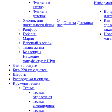
Фланель в
Информац
клетку
Фланель
Воп
детская
и от
Хлопок для
О
Как
Оплата
Доставка
постельного белья
нас
сдел
Ранфорс
зака
Гобелен
Нов
Марля
мага
Вареный хлопок
Ткань жатка
Коллекция
Наследие
мануфактур г Шуя
Лён в лоскуте
Бязь 220 см однотон
Шерсть
Распродажа и скидки
Кружево тесьма
Тесьма
Тесьма
отделочная
Тесьма
жаккардовая
Тесьма