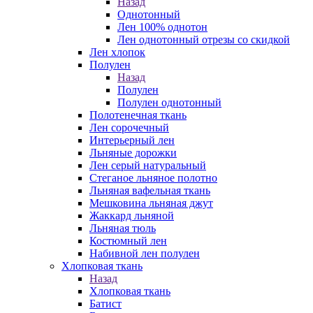
Назад
Однотонный
Лен 100% однотон
Лен однотонный отрезы со скидкой
Лен хлопок
Полулен
Назад
Полулен
Полулен однотонный
Полотенечная ткань
Лен сорочечный
Интерьерный лен
Льняные дорожки
Лен серый натуральный
Стеганое льняное полотно
Льняная вафельная ткань
Мешковина льняная джут
Жаккард льняной
Льняная тюль
Костюмный лен
Набивной лен полулен
Хлопковая ткань
Назад
Хлопковая ткань
Батист