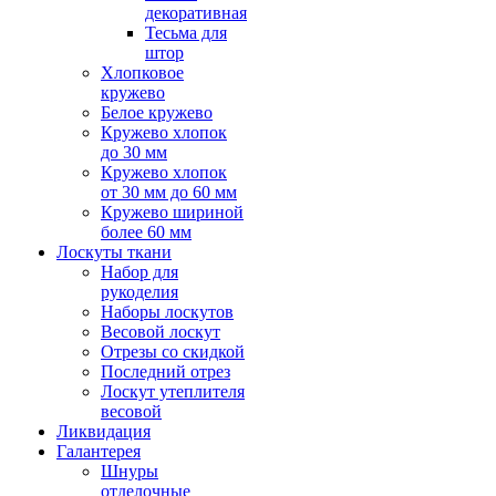
декоративная
Тесьма для
штор
Хлопковое
кружево
Белое кружево
Кружево хлопок
до 30 мм
Кружево хлопок
от 30 мм до 60 мм
Кружево шириной
более 60 мм
Лоскуты ткани
Набор для
рукоделия
Наборы лоскутов
Весовой лоскут
Отрезы со скидкой
Последний отрез
Лоскут утеплителя
весовой
Ликвидация
Галантерея
Шнуры
отделочные