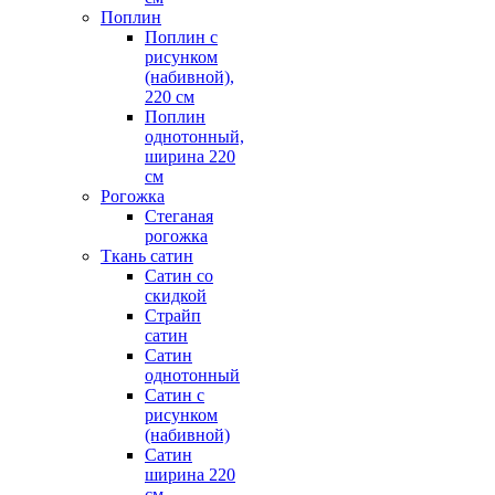
Поплин
Поплин с
рисунком
(набивной),
220 см
Поплин
однотонный,
ширина 220
см
Рогожка
Стеганая
рогожка
Ткань сатин
Сатин со
скидкой
Страйп
сатин
Сатин
однотонный
Сатин с
рисунком
(набивной)
Сатин
ширина 220
см