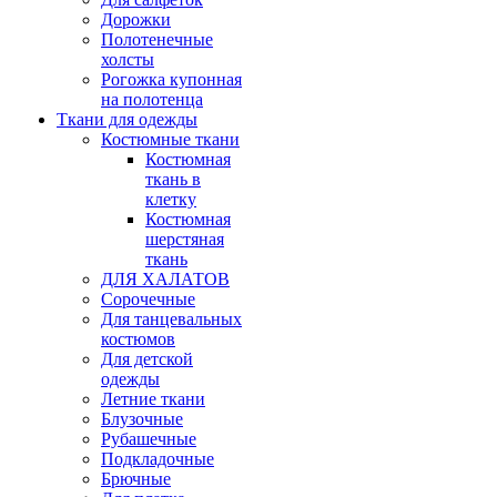
Дорожки
Полотенечные
холсты
Рогожка купонная
на полотенца
Ткани для одежды
Костюмные ткани
Костюмная
ткань в
клетку
Костюмная
шерстяная
ткань
ДЛЯ ХАЛАТОВ
Сорочечные
Для танцевальных
костюмов
Для детской
одежды
Летние ткани
Блузочные
Рубашечные
Подкладочные
Брючные