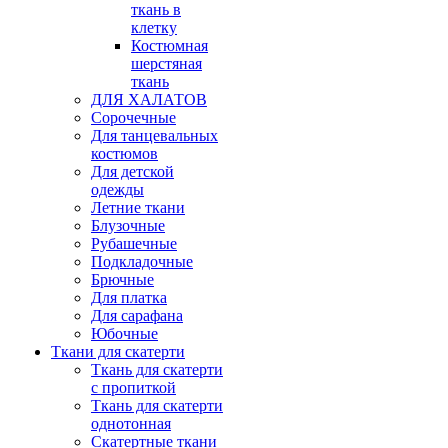
ткань в
клетку
Костюмная
шерстяная
ткань
ДЛЯ ХАЛАТОВ
Сорочечные
Для танцевальных
костюмов
Для детской
одежды
Летние ткани
Блузочные
Рубашечные
Подкладочные
Брючные
Для платка
Для сарафана
Юбочные
Ткани для скатерти
Ткань для скатерти
с пропиткой
Ткань для скатерти
однотонная
Скатертные ткани