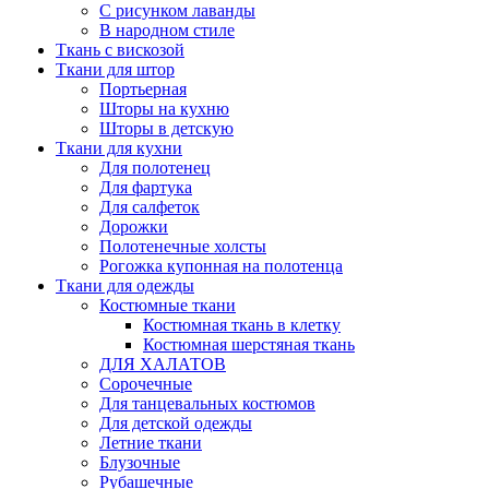
С рисунком лаванды
В народном стиле
Ткань с вискозой
Ткани для штор
Портьерная
Шторы на кухню
Шторы в детскую
Ткани для кухни
Для полотенец
Для фартука
Для салфеток
Дорожки
Полотенечные холсты
Рогожка купонная на полотенца
Ткани для одежды
Костюмные ткани
Костюмная ткань в клетку
Костюмная шерстяная ткань
ДЛЯ ХАЛАТОВ
Сорочечные
Для танцевальных костюмов
Для детской одежды
Летние ткани
Блузочные
Рубашечные