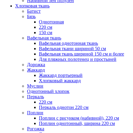
Набивной лен полулен
Хлопковая ткань
Батист
Бязь
Однотонная
220 см
150 см
Вафельная ткань
Вафельная однотонная ткань
Вафельная ткани шириной 50 см
Вафельная ткань шириной 150 см и более
Для пляжных полотенец и простыней
Дорожка
Жаккард
Жаккард портьерный
Хлопковый жаккард
Муслин
Однотонный хлопок
Перкаль
220 см
Перкаль однотон 220 см
Поплин
Поплин с рисунком (набивной), 220 см
Поплин однотонный, ширина 220 см
Рогожка