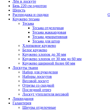
Лён в лоскуте
Бязь 220 см однотон
Шерсть
Распродажа и скидки
О
Кружево тесьма
Тесьма
Тесьма отделочная
Тесьма жаккардовая
Тесьма декоративная
Тесьма для штор
Хлопковое кружево
Белое кружево
Кружево хлопок до 30 мм
Кружево хлопок от 30 мм до 60 мм
Кружево шириной более 60 мм
Лоскуты ткани
Набор для рукоделия
Наборы лоскутов
Весовой лоскут
Отрезы со скидкой
Последний отрез
Лоскут утеплителя весовой
Ликвидация
Галантерея
Шнуры отделочные