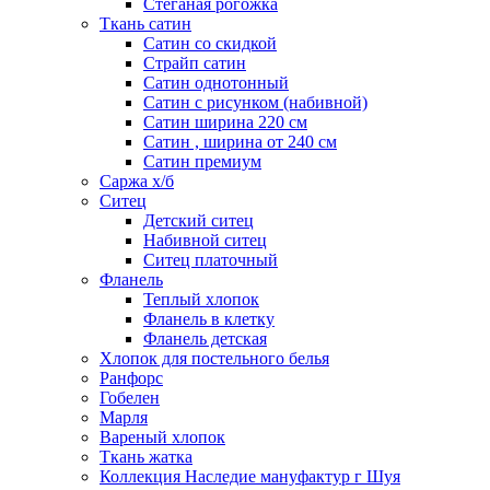
Стеганая рогожка
Ткань сатин
Сатин со скидкой
Страйп сатин
Сатин однотонный
Сатин с рисунком (набивной)
Сатин ширина 220 см
Сатин , ширина от 240 см
Сатин премиум
Саржа х/б
Ситец
Детский ситец
Набивной ситец
Ситец платочный
Фланель
Теплый хлопок
Фланель в клетку
Фланель детская
Хлопок для постельного белья
Ранфорс
Гобелен
Марля
Вареный хлопок
Ткань жатка
Коллекция Наследие мануфактур г Шуя