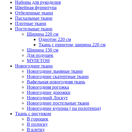
Наборы для рукоделия
Швейная фурнитура
Отбеленные ткани
Пасхальные ткани
Плотные ткани
Постельные ткани
Ширина 220 см
Однотон 220 см
Ткань с принтом, ширина 220 см
Ширина 150 см
Для подушек
МУЛЕТОН
Новогодние ткани
Новогодние льняные ткани
Новогодние скатертные ткани
Вафельная новогодняя ткань
Новогодняя рогожка
Новогодние дорожки
Новогодний Лоскут
Новогодние постельные ткани
Новогодние купоны ( на полотенца)
Ткань с рисунком
В горошек
В полоску
В клетку