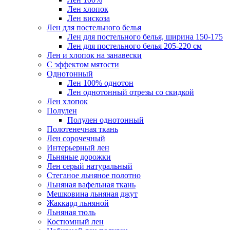
Лен хлопок
Лен вискоза
Лен для постельного белья
Лен для постельного белья, ширина 150-175
Лен для постельного белья 205-220 см
Лен и хлопок на занавески
С эффектом мятости
Однотонный
Лен 100% однотон
Лен однотонный отрезы со скидкой
Лен хлопок
Полулен
Полулен однотонный
Полотенечная ткань
Лен сорочечный
Интерьерный лен
Льняные дорожки
Лен серый натуральный
Стеганое льняное полотно
Льняная вафельная ткань
Мешковина льняная джут
Жаккард льняной
Льняная тюль
Костюмный лен