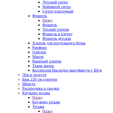
Детский ситец
Набивной ситец
Ситец платочный
Фланель
Назад
Фланель
Теплый хлопок
Фланель в клетку
Фланель детская
Хлопок для постельного белья
Ранфорс
Гобелен
Марля
Вареный хлопок
Ткань жатка
Коллекция Наследие мануфактур г Шуя
Лён в лоскуте
Бязь 220 см однотон
Шерсть
Распродажа и скидки
Кружево тесьма
Назад
Кружево тесьма
Тесьма
Назад