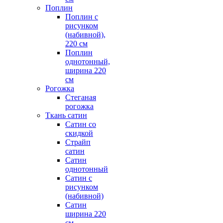
Поплин
Поплин с
рисунком
(набивной),
220 см
Поплин
однотонный,
ширина 220
см
Рогожка
Стеганая
рогожка
Ткань сатин
Сатин со
скидкой
Страйп
сатин
Сатин
однотонный
Сатин с
рисунком
(набивной)
Сатин
ширина 220
см