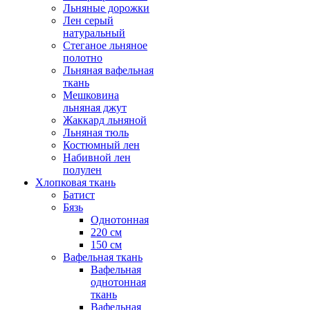
Льняные дорожки
Лен серый
натуральный
Стеганое льняное
полотно
Льняная вафельная
ткань
Мешковина
льняная джут
Жаккард льняной
Льняная тюль
Костюмный лен
Набивной лен
полулен
Хлопковая ткань
Батист
Бязь
Однотонная
220 см
150 см
Вафельная ткань
Вафельная
однотонная
ткань
Вафельная