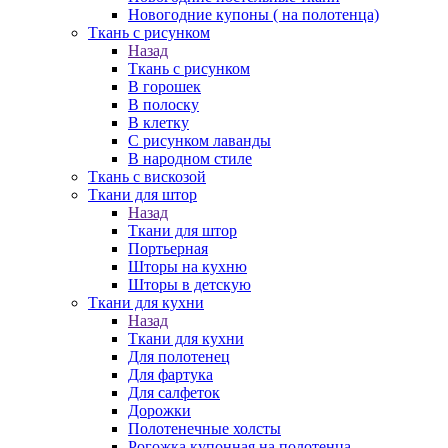
Новогодние купоны ( на полотенца)
Ткань с рисунком
Назад
Ткань с рисунком
В горошек
В полоску
В клетку
С рисунком лаванды
В народном стиле
Ткань с вискозой
Ткани для штор
Назад
Ткани для штор
Портьерная
Шторы на кухню
Шторы в детскую
Ткани для кухни
Назад
Ткани для кухни
Для полотенец
Для фартука
Для салфеток
Дорожки
Полотенечные холсты
Рогожка купонная на полотенца