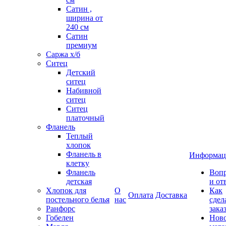
Сатин ,
ширина от
240 см
Сатин
премиум
Саржа х/б
Ситец
Детский
ситец
Набивной
ситец
Ситец
платочный
Фланель
Теплый
хлопок
Фланель в
Информац
клетку
Фланель
Воп
детская
и от
Хлопок для
О
Как
Оплата
Доставка
постельного белья
нас
сдел
Ранфорс
зака
Гобелен
Нов