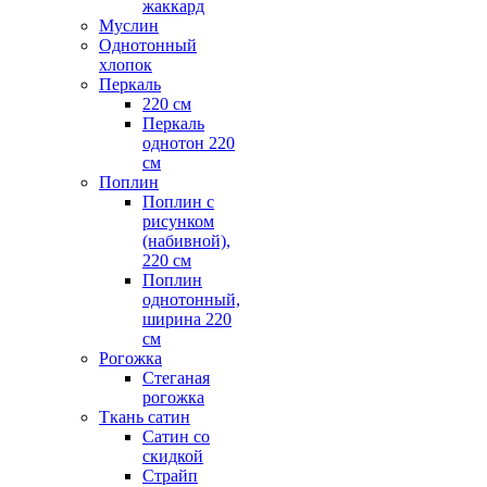
жаккард
Муслин
Однотонный
хлопок
Перкаль
220 см
Перкаль
однотон 220
см
Поплин
Поплин с
рисунком
(набивной),
220 см
Поплин
однотонный,
ширина 220
см
Рогожка
Стеганая
рогожка
Ткань сатин
Сатин со
скидкой
Страйп