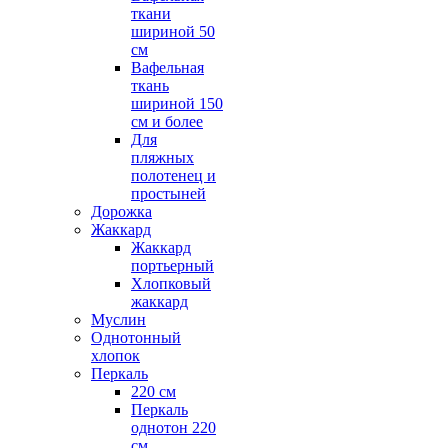
ткани
шириной 50
см
Вафельная
ткань
шириной 150
см и более
Для
пляжных
полотенец и
простыней
Дорожка
Жаккард
Жаккард
портьерный
Хлопковый
жаккард
Муслин
Однотонный
хлопок
Перкаль
220 см
Перкаль
однотон 220
см