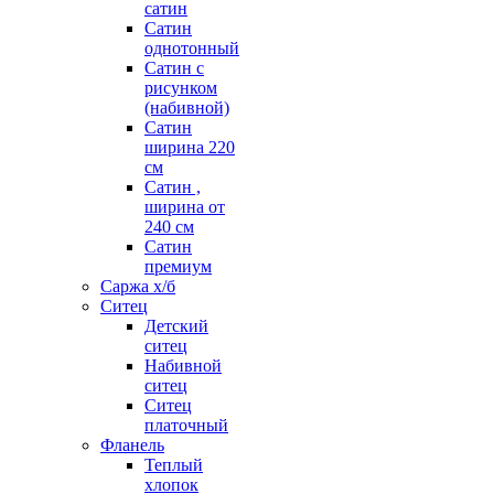
сатин
Сатин
однотонный
Сатин с
рисунком
(набивной)
Сатин
ширина 220
см
Сатин ,
ширина от
240 см
Сатин
премиум
Саржа х/б
Ситец
Детский
ситец
Набивной
ситец
Ситец
платочный
Фланель
Теплый
хлопок