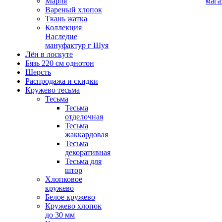
Марля
мага
Вареный хлопок
Ткань жатка
Коллекция
Наследие
мануфактур г Шуя
Лён в лоскуте
Бязь 220 см однотон
Шерсть
Распродажа и скидки
Кружево тесьма
Тесьма
Тесьма
отделочная
Тесьма
жаккардовая
Тесьма
декоративная
Тесьма для
штор
Хлопковое
кружево
Белое кружево
Кружево хлопок
до 30 мм