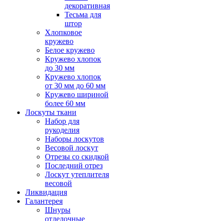
декоративная
Тесьма для
штор
Хлопковое
кружево
Белое кружево
Кружево хлопок
до 30 мм
Кружево хлопок
от 30 мм до 60 мм
Кружево шириной
более 60 мм
Лоскуты ткани
Набор для
рукоделия
Наборы лоскутов
Весовой лоскут
Отрезы со скидкой
Последний отрез
Лоскут утеплителя
весовой
Ликвидация
Галантерея
Шнуры
отделочные