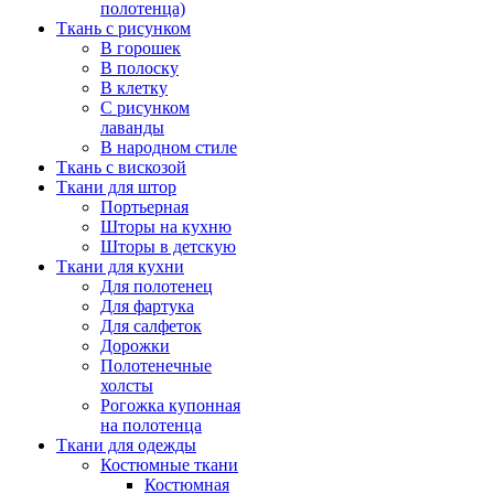
полотенца)
Ткань с рисунком
В горошек
В полоску
В клетку
С рисунком
лаванды
В народном стиле
Ткань с вискозой
Ткани для штор
Портьерная
Шторы на кухню
Шторы в детскую
Ткани для кухни
Для полотенец
Для фартука
Для салфеток
Дорожки
Полотенечные
холсты
Рогожка купонная
на полотенца
Ткани для одежды
Костюмные ткани
Костюмная