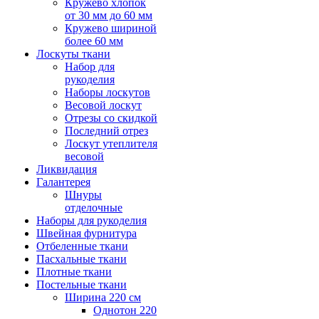
Кружево хлопок
от 30 мм до 60 мм
Кружево шириной
более 60 мм
Лоскуты ткани
Набор для
рукоделия
Наборы лоскутов
Весовой лоскут
Отрезы со скидкой
Последний отрез
Лоскут утеплителя
весовой
Ликвидация
Галантерея
Шнуры
отделочные
Наборы для рукоделия
Швейная фурнитура
Отбеленные ткани
Пасхальные ткани
Плотные ткани
Постельные ткани
Ширина 220 см
Однотон 220