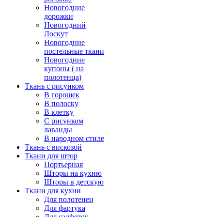
Новогодние
дорожки
Новогодний
Лоскут
Новогодние
постельные ткани
Новогодние
купоны ( на
полотенца)
Ткань с рисунком
В горошек
В полоску
В клетку
С рисунком
лаванды
В народном стиле
Ткань с вискозой
Ткани для штор
Портьерная
Шторы на кухню
Шторы в детскую
Ткани для кухни
Для полотенец
Для фартука
Для салфеток