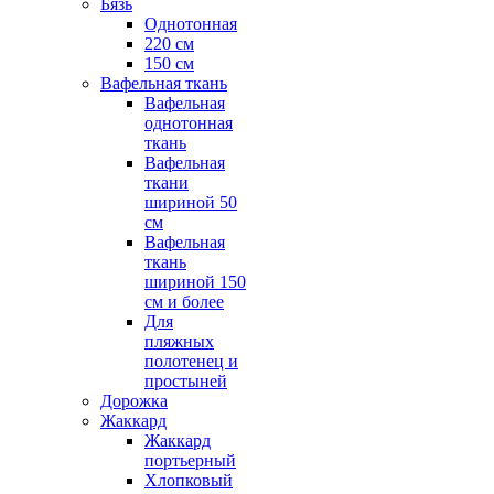
Бязь
Однотонная
220 см
150 см
Вафельная ткань
Вафельная
однотонная
ткань
Вафельная
ткани
шириной 50
см
Вафельная
ткань
шириной 150
см и более
Для
пляжных
полотенец и
простыней
Дорожка
Жаккард
Жаккард
портьерный
Хлопковый