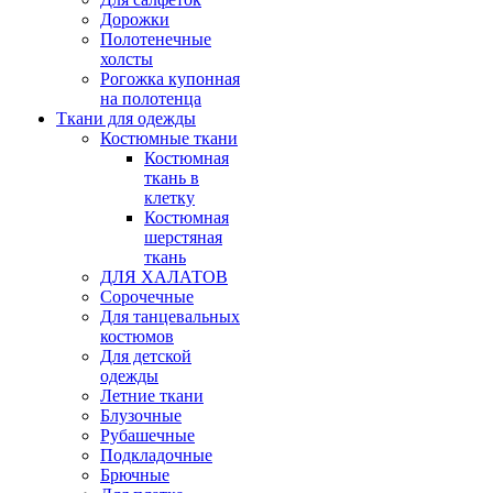
Дорожки
Полотенечные
холсты
Рогожка купонная
на полотенца
Ткани для одежды
Костюмные ткани
Костюмная
ткань в
клетку
Костюмная
шерстяная
ткань
ДЛЯ ХАЛАТОВ
Сорочечные
Для танцевальных
костюмов
Для детской
одежды
Летние ткани
Блузочные
Рубашечные
Подкладочные
Брючные