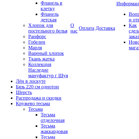
Фланель в
Информац
клетку
Фланель
Воп
детская
и от
Хлопок для
О
Как
Оплата
Доставка
постельного белья
нас
сдел
Ранфорс
зака
Гобелен
Нов
Марля
мага
Вареный хлопок
Ткань жатка
Коллекция
Наследие
мануфактур г Шуя
Лён в лоскуте
Бязь 220 см однотон
Шерсть
Распродажа и скидки
Кружево тесьма
Тесьма
Тесьма
отделочная
Тесьма
жаккардовая
Тесьма