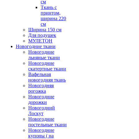
см
Ткань с
принтом,
ширина 220
см
Ширина 150 см
Для подушек
МУЛЕТОН
Новогодние ткани
Новогодние
льняные ткани
Новогодние
скатертные ткани
Вафельная
новогодняя ткань
Новогодняя
рогожка
Новогодние
дорожки
Новогодний
Лоскут
Новогодние
постельные ткани
Новогодние
купоны ( на