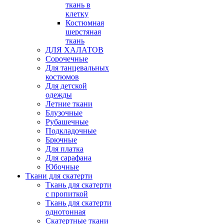
ткань в
клетку
Костюмная
шерстяная
ткань
ДЛЯ ХАЛАТОВ
Сорочечные
Для танцевальных
костюмов
Для детской
одежды
Летние ткани
Блузочные
Рубашечные
Подкладочные
Брючные
Для платка
Для сарафана
Юбочные
Ткани для скатерти
Ткань для скатерти
с пропиткой
Ткань для скатерти
однотонная
Скатертные ткани