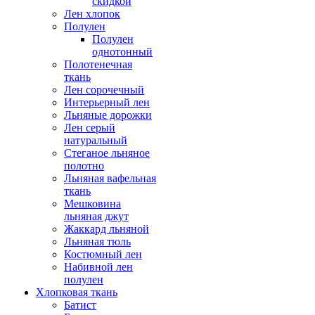
скидкой
Лен хлопок
Полулен
Полулен
однотонный
Полотенечная
ткань
Лен сорочечный
Интерьерный лен
Льняные дорожки
Лен серый
натуральный
Стеганое льняное
полотно
Льняная вафельная
ткань
Мешковина
льняная джут
Жаккард льняной
Льняная тюль
Костюмный лен
Набивной лен
полулен
Хлопковая ткань
Батист