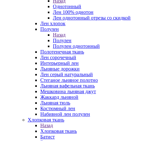
Назад
Однотонный
Лен 100% однотон
Лен однотонный отрезы со скидкой
Лен хлопок
Полулен
Назад
Полулен
Полулен однотонный
Полотенечная ткань
Лен сорочечный
Интерьерный лен
Льняные дорожки
Лен серый натуральный
Стеганое льняное полотно
Льняная вафельная ткань
Мешковина льняная джут
Жаккард льняной
Льняная тюль
Костюмный лен
Набивной лен полулен
Хлопковая ткань
Назад
Хлопковая ткань
Батист