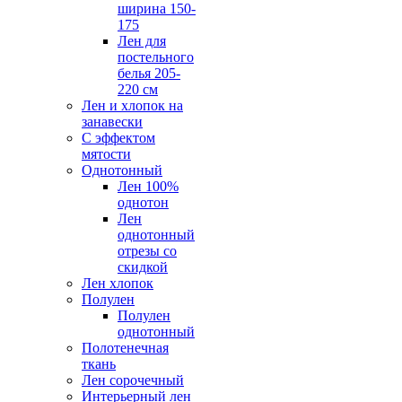
ширина 150-
175
Лен для
постельного
белья 205-
220 см
Лен и хлопок на
занавески
С эффектом
мятости
Однотонный
Лен 100%
однотон
Лен
однотонный
отрезы со
скидкой
Лен хлопок
Полулен
Полулен
однотонный
Полотенечная
ткань
Лен сорочечный
Интерьерный лен