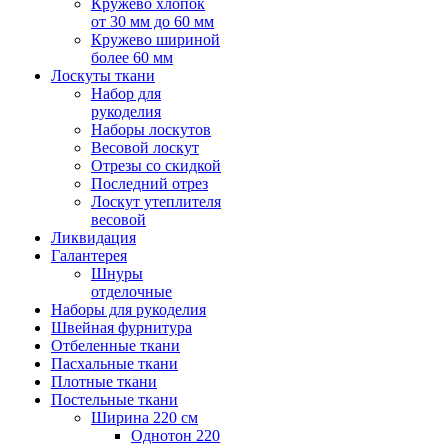
Кружево хлопок
от 30 мм до 60 мм
Кружево шириной
более 60 мм
Лоскуты ткани
Набор для
рукоделия
Наборы лоскутов
Весовой лоскут
Отрезы со скидкой
Последний отрез
Лоскут утеплителя
весовой
Ликвидация
Галантерея
Шнуры
отделочные
Наборы для рукоделия
Швейная фурнитура
Отбеленные ткани
Пасхальные ткани
Плотные ткани
Постельные ткани
Ширина 220 см
Однотон 220