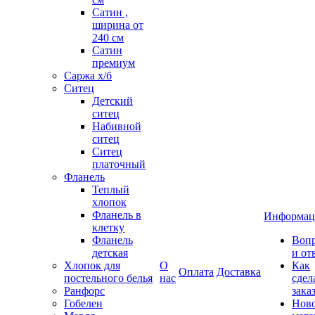
Сатин ,
ширина от
240 см
Сатин
премиум
Саржа х/б
Ситец
Детский
ситец
Набивной
ситец
Ситец
платочный
Фланель
Теплый
хлопок
Фланель в
Информац
клетку
Фланель
Воп
детская
и от
Хлопок для
О
Как
Оплата
Доставка
постельного белья
нас
сдел
Ранфорс
зака
Гобелен
Нов