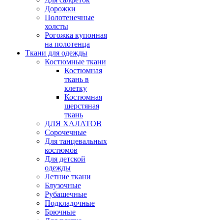
Дорожки
Полотенечные
холсты
Рогожка купонная
на полотенца
Ткани для одежды
Костюмные ткани
Костюмная
ткань в
клетку
Костюмная
шерстяная
ткань
ДЛЯ ХАЛАТОВ
Сорочечные
Для танцевальных
костюмов
Для детской
одежды
Летние ткани
Блузочные
Рубашечные
Подкладочные
Брючные