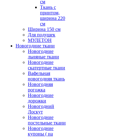
см
Ткань с
принтом,
ширина 220
см
Ширина 150 см
Для подушек
МУЛЕТОН
Новогодние ткани
Новогодние
льняные ткани
Новогодние
скатертные ткани
Вафельная
новогодняя ткань
Новогодняя
рогожка
Новогодние
дорожки
Новогодний
Лоскут
Новогодние
постельные ткани
Новогодние
купоны ( на