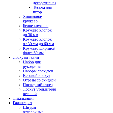
декоративная
Тесьма для
штор
Хлопковое
кружево
Белое кружево
Кружево хлопок
до 30 мм
Кружево хлопок
от 30 мм до 60 мм
Кружево шириной
более 60 мм
Лоскуты ткани
Набор для
рукоделия
Наборы лоскутов
Весовой лоскут
Отрезы со скидкой
Последний отрез
Лоскут утеплителя
весовой
Ликвидация
Галантерея
Шнуры
отделочные