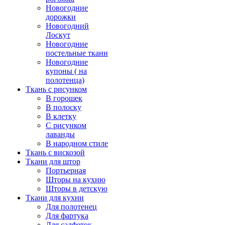
Новогодние
дорожки
Новогодний
Лоскут
Новогодние
постельные ткани
Новогодние
купоны ( на
полотенца)
Ткань с рисунком
В горошек
В полоску
В клетку
С рисунком
лаванды
В народном стиле
Ткань с вискозой
Ткани для штор
Портьерная
Шторы на кухню
Шторы в детскую
Ткани для кухни
Для полотенец
Для фартука
Для салфеток