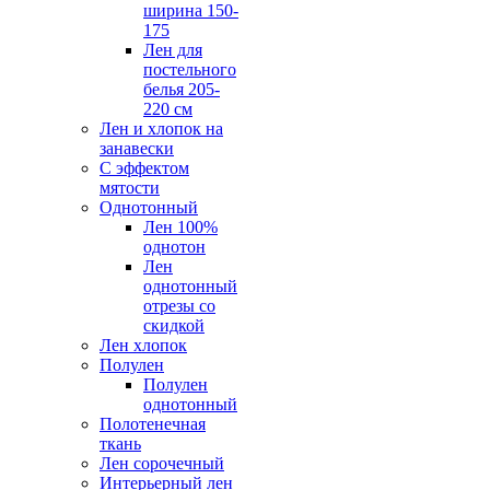
ширина 150-
175
Лен для
постельного
белья 205-
220 см
Лен и хлопок на
занавески
С эффектом
мятости
Однотонный
Лен 100%
однотон
Лен
однотонный
отрезы со
скидкой
Лен хлопок
Полулен
Полулен
однотонный
Полотенечная
ткань
Лен сорочечный
Интерьерный лен