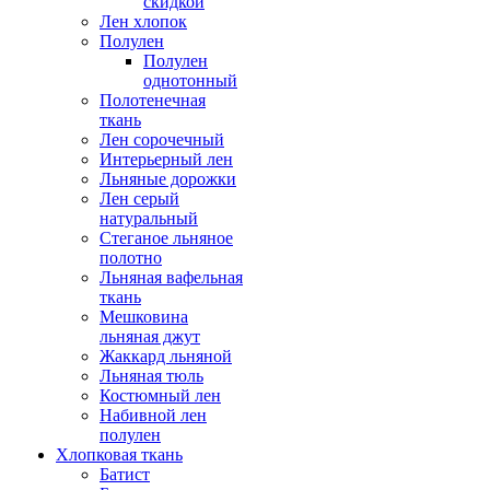
скидкой
Лен хлопок
Полулен
Полулен
однотонный
Полотенечная
ткань
Лен сорочечный
Интерьерный лен
Льняные дорожки
Лен серый
натуральный
Стеганое льняное
полотно
Льняная вафельная
ткань
Мешковина
льняная джут
Жаккард льняной
Льняная тюль
Костюмный лен
Набивной лен
полулен
Хлопковая ткань
Батист