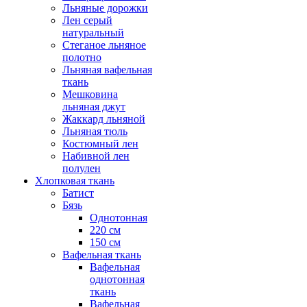
Льняные дорожки
Лен серый
натуральный
Стеганое льняное
полотно
Льняная вафельная
ткань
Мешковина
льняная джут
Жаккард льняной
Льняная тюль
Костюмный лен
Набивной лен
полулен
Хлопковая ткань
Батист
Бязь
Однотонная
220 см
150 см
Вафельная ткань
Вафельная
однотонная
ткань
Вафельная