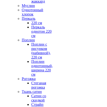
жаккард
Муслин
Однотонный
хлопок
Перкаль
220 см
Перкаль
однотон 220
см
Поплин
Поплин с
рисунком
(набивной),
220 см
Поплин
однотонный,
ширина 220
см
Рогожка
Стеганая
рогожка
Ткань сатин
Сатин со
скидкой
Страйп