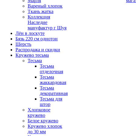
Марля
мага
Вареный хлопок
Ткань жатка
Коллекция
Наследие
мануфактур г Шуя
Лён в лоскуте
Бязь 220 см однотон
Шерсть
Распродажа и скидки
Кружево тесьма
Тесьма
Тесьма
отделочная
Тесьма
жаккардовая
Тесьма
декоративная
Тесьма для
штор
Хлопковое
кружево
Белое кружево
Кружево хлопок
до 30 мм