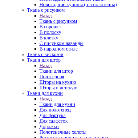
Новогодние купоны ( на полотенца)
Ткань с рисунком
Назад
Ткань с рисунком
В горошек
В полоску
В клетку
С рисунком лаванды
В народном стиле
Ткань с вискозой
Ткани для штор
Назад
Ткани для штор
Портьерная
Шторы на кухню
Шторы в детскую
Ткани для кухни
Назад
Ткани для кухни
Для полотенец
Для фартука
Для салфеток
Дорожки
Полотенечные холсты
Рогожка купонная на полотенца