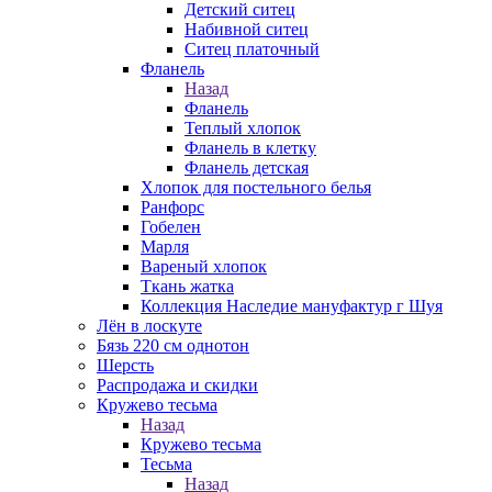
Детский ситец
Набивной ситец
Ситец платочный
Фланель
Назад
Фланель
Теплый хлопок
Фланель в клетку
Фланель детская
Хлопок для постельного белья
Ранфорс
Гобелен
Марля
Вареный хлопок
Ткань жатка
Коллекция Наследие мануфактур г Шуя
Лён в лоскуте
Бязь 220 см однотон
Шерсть
Распродажа и скидки
Кружево тесьма
Назад
Кружево тесьма
Тесьма
Назад