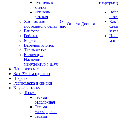
Фланель в
Информац
клетку
Фланель
Воп
детская
и от
Хлопок для
О
Как
Оплата
Доставка
постельного белья
нас
сдел
Ранфорс
зака
Гобелен
Нов
Марля
мага
Вареный хлопок
Ткань жатка
Коллекция
Наследие
мануфактур г Шуя
Лён в лоскуте
Бязь 220 см однотон
Шерсть
Распродажа и скидки
Кружево тесьма
Тесьма
Тесьма
отделочная
Тесьма
жаккардовая
Тесьма