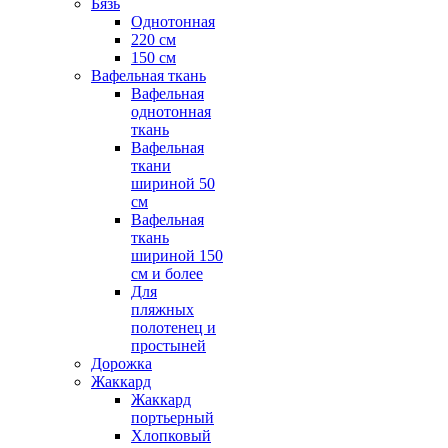
Бязь
Однотонная
220 см
150 см
Вафельная ткань
Вафельная
однотонная
ткань
Вафельная
ткани
шириной 50
см
Вафельная
ткань
шириной 150
см и более
Для
пляжных
полотенец и
простыней
Дорожка
Жаккард
Жаккард
портьерный
Хлопковый