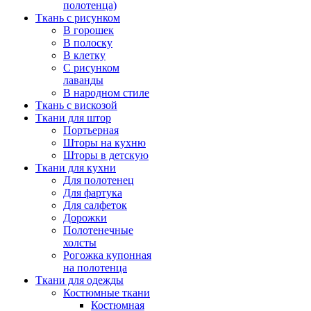
полотенца)
Ткань с рисунком
В горошек
В полоску
В клетку
С рисунком
лаванды
В народном стиле
Ткань с вискозой
Ткани для штор
Портьерная
Шторы на кухню
Шторы в детскую
Ткани для кухни
Для полотенец
Для фартука
Для салфеток
Дорожки
Полотенечные
холсты
Рогожка купонная
на полотенца
Ткани для одежды
Костюмные ткани
Костюмная