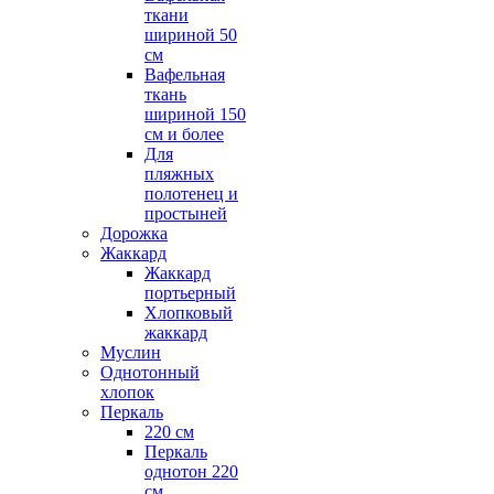
ткани
шириной 50
см
Вафельная
ткань
шириной 150
см и более
Для
пляжных
полотенец и
простыней
Дорожка
Жаккард
Жаккард
портьерный
Хлопковый
жаккард
Муслин
Однотонный
хлопок
Перкаль
220 см
Перкаль
однотон 220
см