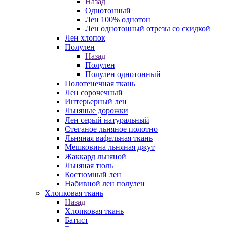
Назад
Однотонный
Лен 100% однотон
Лен однотонный отрезы со скидкой
Лен хлопок
Полулен
Назад
Полулен
Полулен однотонный
Полотенечная ткань
Лен сорочечный
Интерьерный лен
Льняные дорожки
Лен серый натуральный
Стеганое льняное полотно
Льняная вафельная ткань
Мешковина льняная джут
Жаккард льняной
Льняная тюль
Костюмный лен
Набивной лен полулен
Хлопковая ткань
Назад
Хлопковая ткань
Батист