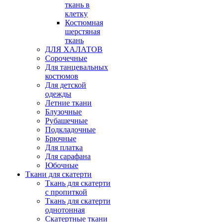
ткань в
клетку
Костюмная
шерстяная
ткань
ДЛЯ ХАЛАТОВ
Сорочечные
Для танцевальных
костюмов
Для детской
одежды
Летние ткани
Блузочные
Рубашечные
Подкладочные
Брючные
Для платка
Для сарафана
Юбочные
Ткани для скатерти
Ткань для скатерти
с пропиткой
Ткань для скатерти
однотонная
Скатертные ткани