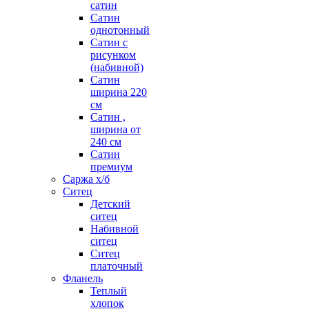
сатин
Сатин
однотонный
Сатин с
рисунком
(набивной)
Сатин
ширина 220
см
Сатин ,
ширина от
240 см
Сатин
премиум
Саржа х/б
Ситец
Детский
ситец
Набивной
ситец
Ситец
платочный
Фланель
Теплый
хлопок