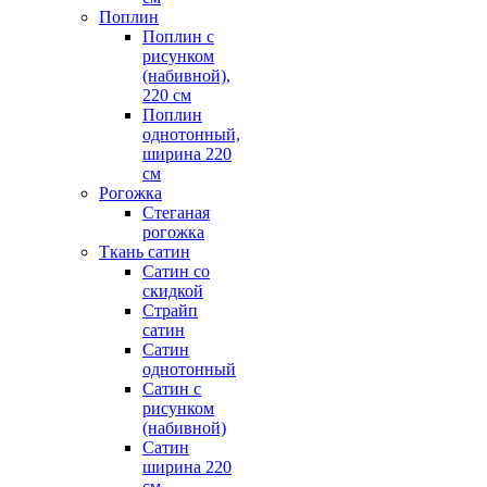
Поплин
Поплин с
рисунком
(набивной),
220 см
Поплин
однотонный,
ширина 220
см
Рогожка
Стеганая
рогожка
Ткань сатин
Сатин со
скидкой
Страйп
сатин
Сатин
однотонный
Сатин с
рисунком
(набивной)
Сатин
ширина 220
см