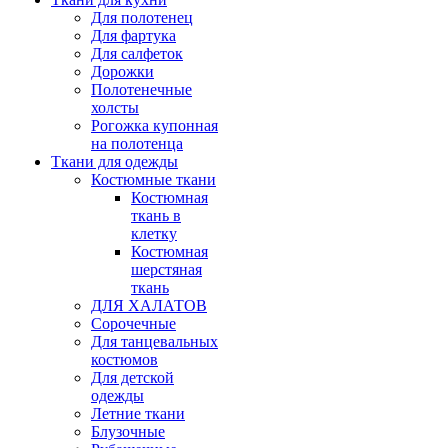
Для полотенец
Для фартука
Для салфеток
Дорожки
Полотенечные
холсты
Рогожка купонная
на полотенца
Ткани для одежды
Костюмные ткани
Костюмная
ткань в
клетку
Костюмная
шерстяная
ткань
ДЛЯ ХАЛАТОВ
Сорочечные
Для танцевальных
костюмов
Для детской
одежды
Летние ткани
Блузочные