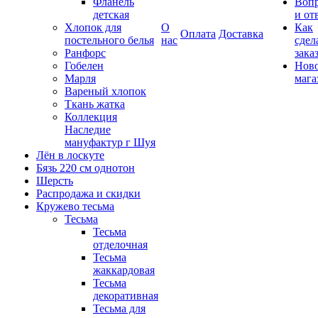
Фланель
Воп
детская
и от
Хлопок для
О
Как
Оплата
Доставка
постельного белья
нас
сдел
Ранфорс
зака
Гобелен
Нов
Марля
мага
Вареный хлопок
Ткань жатка
Коллекция
Наследие
мануфактур г Шуя
Лён в лоскуте
Бязь 220 см однотон
Шерсть
Распродажа и скидки
Кружево тесьма
Тесьма
Тесьма
отделочная
Тесьма
жаккардовая
Тесьма
декоративная
Тесьма для