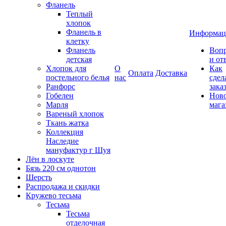
Фланель
Теплый
хлопок
Фланель в
Информац
клетку
Фланель
Воп
детская
и от
Хлопок для
О
Как
Оплата
Доставка
постельного белья
нас
сдел
Ранфорс
зака
Гобелен
Нов
Марля
мага
Вареный хлопок
Ткань жатка
Коллекция
Наследие
мануфактур г Шуя
Лён в лоскуте
Бязь 220 см однотон
Шерсть
Распродажа и скидки
Кружево тесьма
Тесьма
Тесьма
отделочная