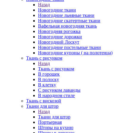
Назад
Новогодние ткани
Новогодние льняные ткани
Новогодние скатертные ткани
Вафельная новогодняя ткань
Новогодняя рогожка
Новогодние дорожки
Новогодний Лоскут
Новогодние постельные ткани
Новогодние купоны ( на полотенца)
Ткань с рисунком
Назад
Ткань с рисунком
В горошек
В полоску
В клетку
С рисунком лаванды
В народном стиле
Ткань с вискозой
Ткани для штор
Назад
Ткани для штор
Портьерная
Шторы на кухню
Шторы в детскую