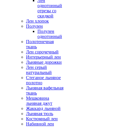
Лен
однотонный
отрезы со
скидкой
Лен хлопок
Полулен
Полулен
однотонный
Полотенечная
ткань
Лен сорочечный
Интерьерный лен
Льняные дорожки
Лен серый
натуральный
Стеганое льняное
полотно
Льняная вафельная
ткань
Мешковина
льняная джут
Жаккард льняной
Льняная тюль
Костюмный лен
Набивной лен