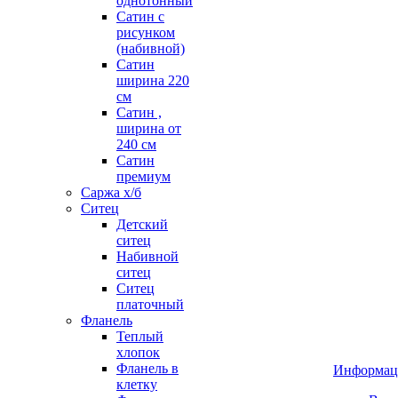
однотонный
Сатин с
рисунком
(набивной)
Сатин
ширина 220
см
Сатин ,
ширина от
240 см
Сатин
премиум
Саржа х/б
Ситец
Детский
ситец
Набивной
ситец
Ситец
платочный
Фланель
Теплый
хлопок
Фланель в
Информац
клетку