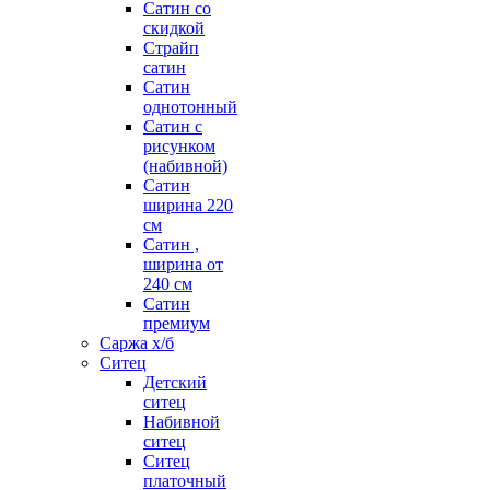
Сатин со
скидкой
Страйп
сатин
Сатин
однотонный
Сатин с
рисунком
(набивной)
Сатин
ширина 220
см
Сатин ,
ширина от
240 см
Сатин
премиум
Саржа х/б
Ситец
Детский
ситец
Набивной
ситец
Ситец
платочный