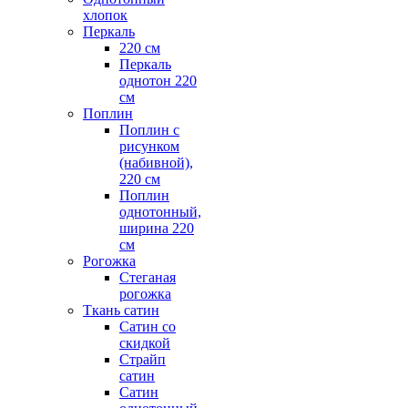
хлопок
Перкаль
220 см
Перкаль
однотон 220
см
Поплин
Поплин с
рисунком
(набивной),
220 см
Поплин
однотонный,
ширина 220
см
Рогожка
Стеганая
рогожка
Ткань сатин
Сатин со
скидкой
Страйп
сатин
Сатин