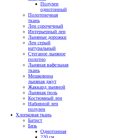
Полулен
однотонный
Полотенечная
ткань
Лен сорочечный
Интерьерный лен
Льняные дорожки
Лен серый
натуральный
Стеганое льняное
полотно
Льняная вафельная
ткань
Мешковина
льняная джут
Жаккард льняной
Льняная тюль
Костюмный лен
Набивной лен
полулен
Хлопковая ткань
Батист
Бязь
Однотонная
220 см