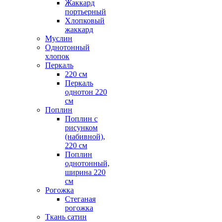
Жаккард
портьерный
Хлопковый
жаккард
Муслин
Однотонный
хлопок
Перкаль
220 см
Перкаль
однотон 220
см
Поплин
Поплин с
рисунком
(набивной),
220 см
Поплин
однотонный,
ширина 220
см
Рогожка
Стеганая
рогожка
Ткань сатин