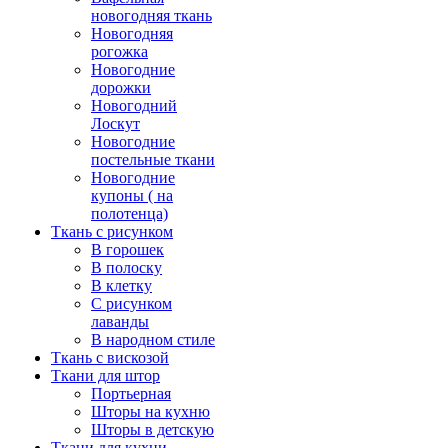
новогодняя ткань
Новогодняя
рогожка
Новогодние
дорожки
Новогодний
Лоскут
Новогодние
постельные ткани
Новогодние
купоны ( на
полотенца)
Ткань с рисунком
В горошек
В полоску
В клетку
С рисунком
лаванды
В народном стиле
Ткань с вискозой
Ткани для штор
Портьерная
Шторы на кухню
Шторы в детскую
Ткани для кухни