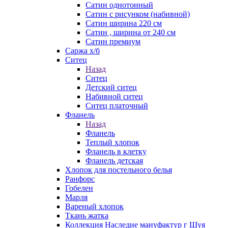
Сатин однотонный
Сатин с рисунком (набивной)
Сатин ширина 220 см
Сатин , ширина от 240 см
Сатин премиум
Саржа х/б
Ситец
Назад
Ситец
Детский ситец
Набивной ситец
Ситец платочный
Фланель
Назад
Фланель
Теплый хлопок
Фланель в клетку
Фланель детская
Хлопок для постельного белья
Ранфорс
Гобелен
Марля
Вареный хлопок
Ткань жатка
Коллекция Наследие мануфактур г Шуя