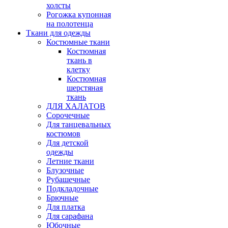
холсты
Рогожка купонная
на полотенца
Ткани для одежды
Костюмные ткани
Костюмная
ткань в
клетку
Костюмная
шерстяная
ткань
ДЛЯ ХАЛАТОВ
Сорочечные
Для танцевальных
костюмов
Для детской
одежды
Летние ткани
Блузочные
Рубашечные
Подкладочные
Брючные
Для платка
Для сарафана
Юбочные