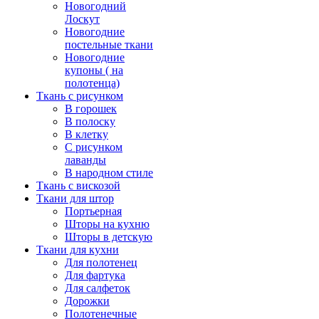
Новогодний
Лоскут
Новогодние
постельные ткани
Новогодние
купоны ( на
полотенца)
Ткань с рисунком
В горошек
В полоску
В клетку
С рисунком
лаванды
В народном стиле
Ткань с вискозой
Ткани для штор
Портьерная
Шторы на кухню
Шторы в детскую
Ткани для кухни
Для полотенец
Для фартука
Для салфеток
Дорожки
Полотенечные