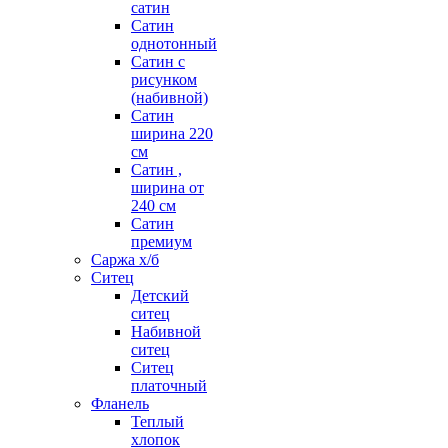
сатин
Сатин
однотонный
Сатин с
рисунком
(набивной)
Сатин
ширина 220
см
Сатин ,
ширина от
240 см
Сатин
премиум
Саржа х/б
Ситец
Детский
ситец
Набивной
ситец
Ситец
платочный
Фланель
Теплый
хлопок