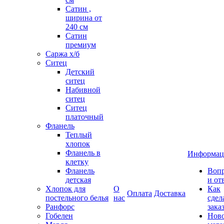
Сатин ,
ширина от
240 см
Сатин
премиум
Саржа х/б
Ситец
Детский
ситец
Набивной
ситец
Ситец
платочный
Фланель
Теплый
хлопок
Фланель в
Информац
клетку
Фланель
Воп
детская
и от
Хлопок для
О
Как
Оплата
Доставка
постельного белья
нас
сдел
Ранфорс
зака
Гобелен
Нов