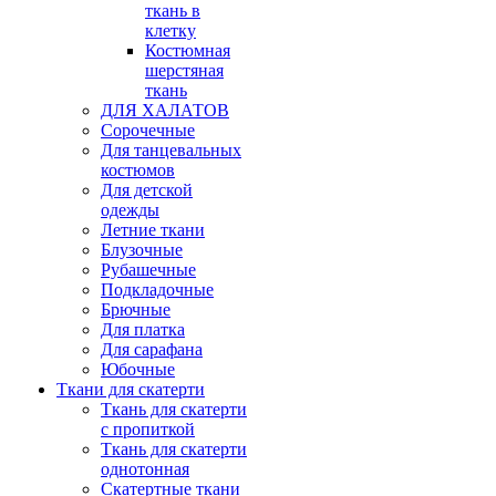
ткань в
клетку
Костюмная
шерстяная
ткань
ДЛЯ ХАЛАТОВ
Сорочечные
Для танцевальных
костюмов
Для детской
одежды
Летние ткани
Блузочные
Рубашечные
Подкладочные
Брючные
Для платка
Для сарафана
Юбочные
Ткани для скатерти
Ткань для скатерти
с пропиткой
Ткань для скатерти
однотонная
Скатертные ткани