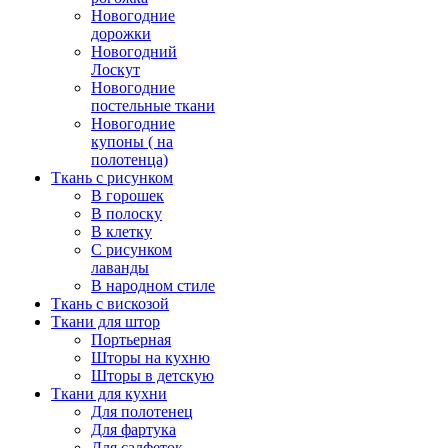
Новогодние
дорожки
Новогодний
Лоскут
Новогодние
постельные ткани
Новогодние
купоны ( на
полотенца)
Ткань с рисунком
В горошек
В полоску
В клетку
С рисунком
лаванды
В народном стиле
Ткань с вискозой
Ткани для штор
Портьерная
Шторы на кухню
Шторы в детскую
Ткани для кухни
Для полотенец
Для фартука
Для салфеток