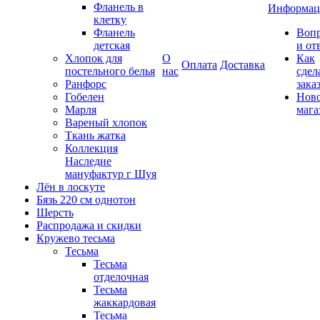
Фланель в
Информац
клетку
Фланель
Воп
детская
и от
Хлопок для
О
Как
Оплата
Доставка
постельного белья
нас
сдел
Ранфорс
зака
Гобелен
Нов
Марля
мага
Вареный хлопок
Ткань жатка
Коллекция
Наследие
мануфактур г Шуя
Лён в лоскуте
Бязь 220 см однотон
Шерсть
Распродажа и скидки
Кружево тесьма
Тесьма
Тесьма
отделочная
Тесьма
жаккардовая
Тесьма