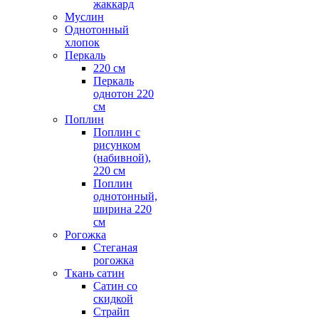
жаккард
Муслин
Однотонный
хлопок
Перкаль
220 см
Перкаль
однотон 220
см
Поплин
Поплин с
рисунком
(набивной),
220 см
Поплин
однотонный,
ширина 220
см
Рогожка
Стеганая
рогожка
Ткань сатин
Сатин со
скидкой
Страйп