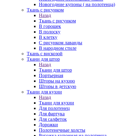
Новогодние купоны ( на полотенца)
Ткань с рисунком
Назад
Ткань с рисунком
В горошек
В полоску
В клетку
С рисунком лаванды
В народном стиле
Ткань с вискозой
Ткани для штор
Назад
Ткани для штор
Портьерная
Шторы на кухню
Шторы в детскую
Ткани для кухни
Назад
Ткани для кухни
Для полотенец
Для фартука
Для салфеток
Дорожки
Полотенечные холсты
Рогожка купонная на полотенца