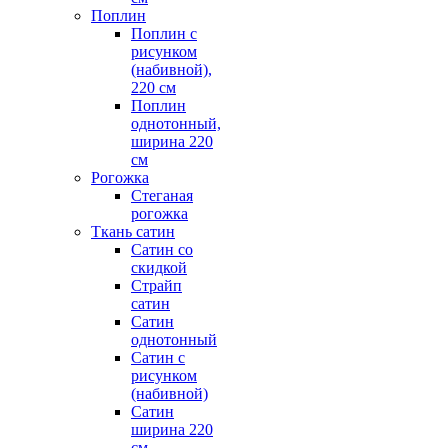
Поплин
Поплин с
рисунком
(набивной),
220 см
Поплин
однотонный,
ширина 220
см
Рогожка
Стеганая
рогожка
Ткань сатин
Сатин со
скидкой
Страйп
сатин
Сатин
однотонный
Сатин с
рисунком
(набивной)
Сатин
ширина 220
см