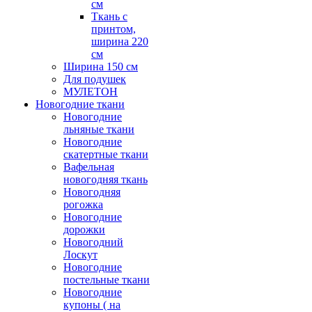
см
Ткань с
принтом,
ширина 220
см
Ширина 150 см
Для подушек
МУЛЕТОН
Новогодние ткани
Новогодние
льняные ткани
Новогодние
скатертные ткани
Вафельная
новогодняя ткань
Новогодняя
рогожка
Новогодние
дорожки
Новогодний
Лоскут
Новогодние
постельные ткани
Новогодние
купоны ( на