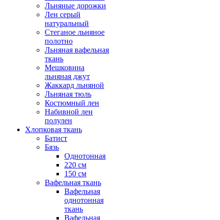
Льняные дорожки
Лен серый
натуральный
Стеганое льняное
полотно
Льняная вафельная
ткань
Мешковина
льняная джут
Жаккард льняной
Льняная тюль
Костюмный лен
Набивной лен
полулен
Хлопковая ткань
Батист
Бязь
Однотонная
220 см
150 см
Вафельная ткань
Вафельная
однотонная
ткань
Вафельная