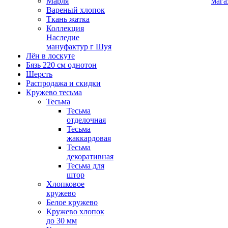
Марля
мага
Вареный хлопок
Ткань жатка
Коллекция
Наследие
мануфактур г Шуя
Лён в лоскуте
Бязь 220 см однотон
Шерсть
Распродажа и скидки
Кружево тесьма
Тесьма
Тесьма
отделочная
Тесьма
жаккардовая
Тесьма
декоративная
Тесьма для
штор
Хлопковое
кружево
Белое кружево
Кружево хлопок
до 30 мм