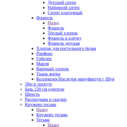
Детский ситец
Набивной ситец
Ситец платочный
Фланель
Назад
Фланель
Теплый хлопок
Фланель в клетку
Фланель детская
Хлопок для постельного белья
Ранфорс
Гобелен
Марля
Вареный хлопок
Ткань жатка
Коллекция Наследие мануфактур г Шуя
Лён в лоскуте
Бязь 220 см однотон
Шерсть
Распродажа и скидки
Кружево тесьма
Назад
Кружево тесьма
Тесьма
Назад