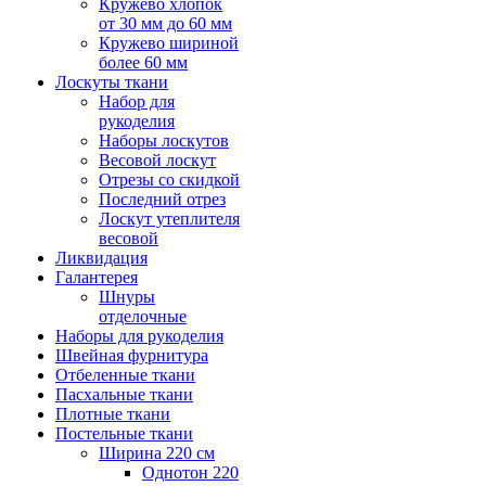
Кружево хлопок
от 30 мм до 60 мм
Кружево шириной
более 60 мм
Лоскуты ткани
Набор для
рукоделия
Наборы лоскутов
Весовой лоскут
Отрезы со скидкой
Последний отрез
Лоскут утеплителя
весовой
Ликвидация
Галантерея
Шнуры
отделочные
Наборы для рукоделия
Швейная фурнитура
Отбеленные ткани
Пасхальные ткани
Плотные ткани
Постельные ткани
Ширина 220 см
Однотон 220