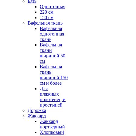
Бязь
Однотонная
220 см
150 см
Вафельная ткань
Вафельная
однотонная
ткань
Вафельная
ткани
шириной 50
см
Вафельная
ткань
шириной 150
см и более
Для
пляжных
полотенец и
простыней
Дорожка
Жаккард
Жаккард
портьерный
Хлопковый