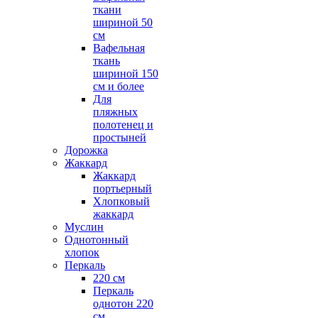
ткани
шириной 50
см
Вафельная
ткань
шириной 150
см и более
Для
пляжных
полотенец и
простыней
Дорожка
Жаккард
Жаккард
портьерный
Хлопковый
жаккард
Муслин
Однотонный
хлопок
Перкаль
220 см
Перкаль
однотон 220
см