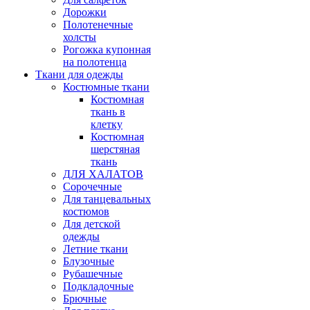
Дорожки
Полотенечные
холсты
Рогожка купонная
на полотенца
Ткани для одежды
Костюмные ткани
Костюмная
ткань в
клетку
Костюмная
шерстяная
ткань
ДЛЯ ХАЛАТОВ
Сорочечные
Для танцевальных
костюмов
Для детской
одежды
Летние ткани
Блузочные
Рубашечные
Подкладочные
Брючные