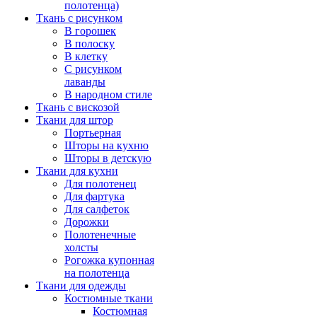
полотенца)
Ткань с рисунком
В горошек
В полоску
В клетку
С рисунком
лаванды
В народном стиле
Ткань с вискозой
Ткани для штор
Портьерная
Шторы на кухню
Шторы в детскую
Ткани для кухни
Для полотенец
Для фартука
Для салфеток
Дорожки
Полотенечные
холсты
Рогожка купонная
на полотенца
Ткани для одежды
Костюмные ткани
Костюмная