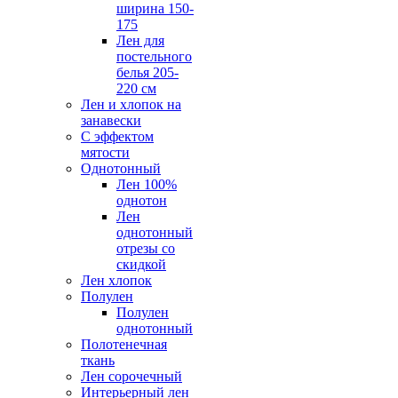
ширина 150-
175
Лен для
постельного
белья 205-
220 см
Лен и хлопок на
занавески
С эффектом
мятости
Однотонный
Лен 100%
однотон
Лен
однотонный
отрезы со
скидкой
Лен хлопок
Полулен
Полулен
однотонный
Полотенечная
ткань
Лен сорочечный
Интерьерный лен