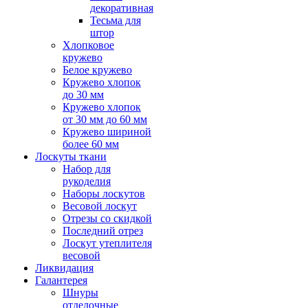
декоративная
Тесьма для
штор
Хлопковое
кружево
Белое кружево
Кружево хлопок
до 30 мм
Кружево хлопок
от 30 мм до 60 мм
Кружево шириной
более 60 мм
Лоскуты ткани
Набор для
рукоделия
Наборы лоскутов
Весовой лоскут
Отрезы со скидкой
Последний отрез
Лоскут утеплителя
весовой
Ликвидация
Галантерея
Шнуры
отделочные