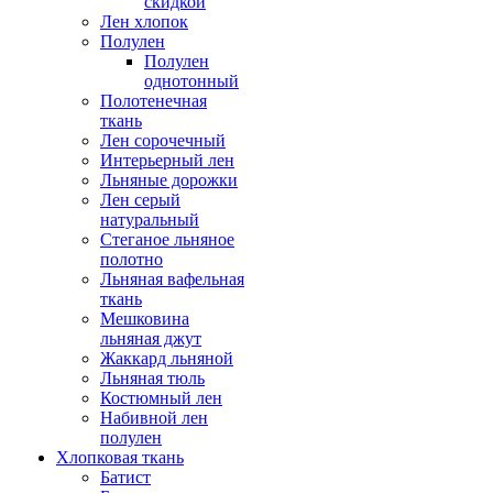
скидкой
Лен хлопок
Полулен
Полулен
однотонный
Полотенечная
ткань
Лен сорочечный
Интерьерный лен
Льняные дорожки
Лен серый
натуральный
Стеганое льняное
полотно
Льняная вафельная
ткань
Мешковина
льняная джут
Жаккард льняной
Льняная тюль
Костюмный лен
Набивной лен
полулен
Хлопковая ткань
Батист