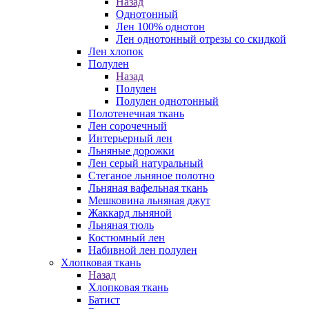
Назад
Однотонный
Лен 100% однотон
Лен однотонный отрезы со скидкой
Лен хлопок
Полулен
Назад
Полулен
Полулен однотонный
Полотенечная ткань
Лен сорочечный
Интерьерный лен
Льняные дорожки
Лен серый натуральный
Стеганое льняное полотно
Льняная вафельная ткань
Мешковина льняная джут
Жаккард льняной
Льняная тюль
Костюмный лен
Набивной лен полулен
Хлопковая ткань
Назад
Хлопковая ткань
Батист