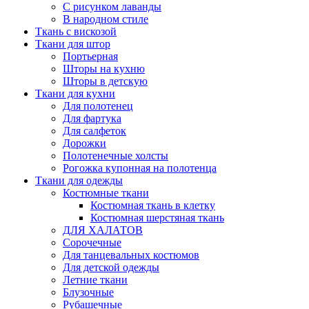
С рисунком лаванды
В народном стиле
Ткань с вискозой
Ткани для штор
Портьерная
Шторы на кухню
Шторы в детскую
Ткани для кухни
Для полотенец
Для фартука
Для салфеток
Дорожки
Полотенечные холсты
Рогожка купонная на полотенца
Ткани для одежды
Костюмные ткани
Костюмная ткань в клетку
Костюмная шерстяная ткань
ДЛЯ ХАЛАТОВ
Сорочечные
Для танцевальных костюмов
Для детской одежды
Летние ткани
Блузочные
Рубашечные