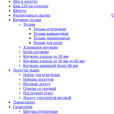
Лён в лоскуте
Бязь 220 см однотон
Шерсть
Распродажа и скидки
О
Кружево тесьма
Тесьма
Тесьма отделочная
Тесьма жаккардовая
Тесьма декоративная
Тесьма для штор
Хлопковое кружево
Белое кружево
Кружево хлопок до 30 мм
Кружево хлопок от 30 мм до 60 мм
Кружево шириной более 60 мм
Лоскуты ткани
Набор для рукоделия
Наборы лоскутов
Весовой лоскут
Отрезы со скидкой
Последний отрез
Лоскут утеплителя весовой
Ликвидация
Галантерея
Шнуры отделочные