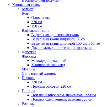
Набивной лен полулен
Хлопковая ткань
Батист
Бязь
Однотонная
220 см
150 см
Вафельная ткань
Вафельная однотонная ткань
Вафельная ткани шириной 50 см
Вафельная ткань шириной 150 см и более
Для пляжных полотенец и простыней
Дорожка
Жаккард
Жаккард портьерный
Хлопковый жаккард
Муслин
Однотонный хлопок
Перкаль
220 см
Перкаль однотон 220 см
Поплин
Поплин с рисунком (набивной), 220 см
Поплин однотонный, ширина 220 см
Рогожка