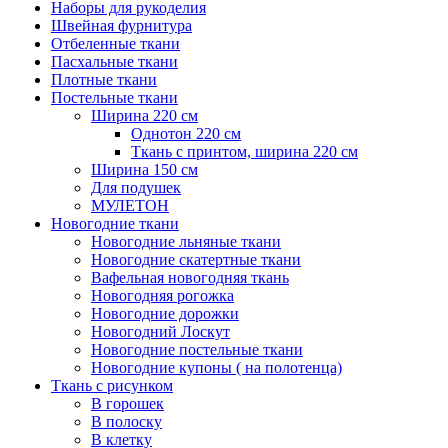
Наборы для рукоделия
Швейная фурнитура
Отбеленные ткани
Пасхальные ткани
Плотные ткани
Постельные ткани
Ширина 220 см
Однотон 220 см
Ткань с принтом, ширина 220 см
Ширина 150 см
Для подушек
МУЛЕТОН
Новогодние ткани
Новогодние льняные ткани
Новогодние скатертные ткани
Вафельная новогодняя ткань
Новогодняя рогожка
Новогодние дорожки
Новогодний Лоскут
Новогодние постельные ткани
Новогодние купоны ( на полотенца)
Ткань с рисунком
В горошек
В полоску
В клетку