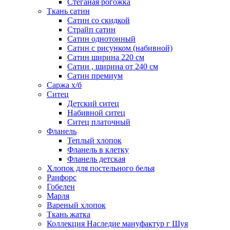
Стеганая рогожка
Ткань сатин
Сатин со скидкой
Страйп сатин
Сатин однотонный
Сатин с рисунком (набивной)
Сатин ширина 220 см
Сатин , ширина от 240 см
Сатин премиум
Саржа х/б
Ситец
Детский ситец
Набивной ситец
Ситец платочный
Фланель
Теплый хлопок
Фланель в клетку
Фланель детская
Хлопок для постельного белья
Ранфорс
Гобелен
Марля
Вареный хлопок
Ткань жатка
Коллекция Наследие мануфактур г Шуя