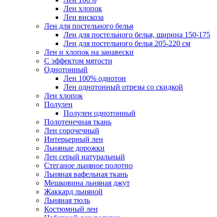
Лен хлопок
Лен вискоза
Лен для постельного белья
Лен для постельного белья, ширина 150-175
Лен для постельного белья 205-220 см
Лен и хлопок на занавески
С эффектом мятости
Однотонный
Лен 100% однотон
Лен однотонный отрезы со скидкой
Лен хлопок
Полулен
Полулен однотонный
Полотенечная ткань
Лен сорочечный
Интерьерный лен
Льняные дорожки
Лен серый натуральный
Стеганое льняное полотно
Льняная вафельная ткань
Мешковина льняная джут
Жаккард льняной
Льняная тюль
Костюмный лен