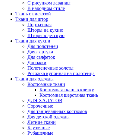
С рисунком лаванды
В народном стиле
Ткань с вискозой
Ткани для штор
Портьерная
Шторы на кухню
Шторы в детскую
Ткани для кухни
Для полотенец
Для фартука
Для салфеток
Дорожки
Полотенечные холсты
Рогожка купонная на полотенца
Ткани для одежды
Костюмные ткани
Костюмная ткань в клетку
Костюмная шерстяная ткань
ДЛЯ ХАЛАТОВ
Сорочечные
Для танцевальных костюмов
Для детской одежды
Летние ткани
Блузочные
Рубашечные