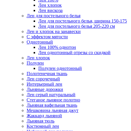
Лен хлопок
Лен вискоза
Лен для постельного белья
Лен для постельного белья, ширина 150-175
Лен для постельного белья 205-220 см
Лен и хлопок на занавески
С эффектом мятости
Однотонный
Лен 100% однотон
Лен однотонный отрезы со скидкой
Лен хлопок
Полулен
Полулен однотонный
Полотенечная ткань
Лен сорочечный
Интерьерный лен
Льняные дорожки
Лен серый натуральный
Стеганое льняное полотно
Льняная вафельная ткань
Мешковина льняная джут
Жаккард льняной
Льняная тюль
Костюмный лен