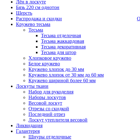
Лён в лоскуте
Бязь 220 см однотон
Шерсть
Распродажа и скидки
О
Кружево тесьма
Тесьма
Тесьма отделочная
Тесьма жаккардовая
Тесьма декоративная
Тесьма для штор
Хлопковое кружево
Белое кружево
Кружево хлопок до 30 мм
Кружево хлопок от 30 мм до 60 мм
Кружево шириной более 60 мм
Лоскуты ткани
Набор для рукоделия
Наборы лоскутов
Весовой лоскут
Отрезы со скидкой
Последний отрез
Лоскут утеплителя весовой
Ликвидация
Галантерея
Шнуры отделочные