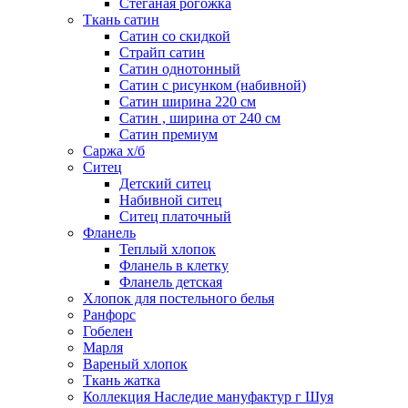
Стеганая рогожка
Ткань сатин
Сатин со скидкой
Страйп сатин
Сатин однотонный
Сатин с рисунком (набивной)
Сатин ширина 220 см
Сатин , ширина от 240 см
Сатин премиум
Саржа х/б
Ситец
Детский ситец
Набивной ситец
Ситец платочный
Фланель
Теплый хлопок
Фланель в клетку
Фланель детская
Хлопок для постельного белья
Ранфорс
Гобелен
Марля
Вареный хлопок
Ткань жатка
Коллекция Наследие мануфактур г Шуя