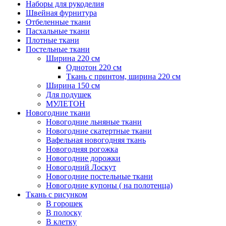
Наборы для рукоделия
Швейная фурнитура
Отбеленные ткани
Пасхальные ткани
Плотные ткани
Постельные ткани
Ширина 220 см
Однотон 220 см
Ткань с принтом, ширина 220 см
Ширина 150 см
Для подушек
МУЛЕТОН
Новогодние ткани
Новогодние льняные ткани
Новогодние скатертные ткани
Вафельная новогодняя ткань
Новогодняя рогожка
Новогодние дорожки
Новогодний Лоскут
Новогодние постельные ткани
Новогодние купоны ( на полотенца)
Ткань с рисунком
В горошек
В полоску
В клетку