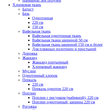
Набивной лен полулен
Хлопковая ткань
Батист
Бязь
Однотонная
220 см
150 см
Вафельная ткань
Вафельная однотонная ткань
Вафельная ткани шириной 50 см
Вафельная ткань шириной 150 см и более
Для пляжных полотенец и простыней
Дорожка
Жаккард
Жаккард портьерный
Хлопковый жаккард
Муслин
Однотонный хлопок
Перкаль
220 см
Перкаль однотон 220 см
Поплин
Поплин с рисунком (набивной), 220 см
Поплин однотонный, ширина 220 см
Рогожка