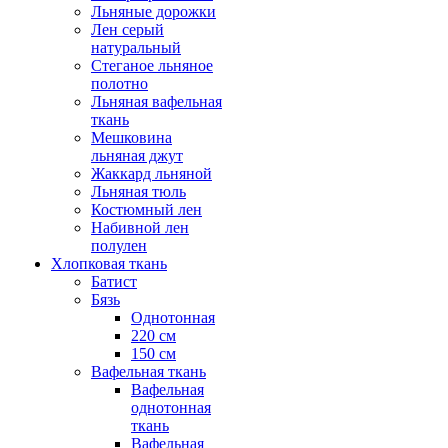
Льняные дорожки
Лен серый
натуральный
Стеганое льняное
полотно
Льняная вафельная
ткань
Мешковина
льняная джут
Жаккард льняной
Льняная тюль
Костюмный лен
Набивной лен
полулен
Хлопковая ткань
Батист
Бязь
Однотонная
220 см
150 см
Вафельная ткань
Вафельная
однотонная
ткань
Вафельная