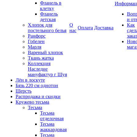
Фланель в
Информац
клетку
Фланель
Воп
детская
и от
Хлопок для
О
Как
Оплата
Доставка
постельного белья
нас
сдел
Ранфорс
зака
Гобелен
Нов
Марля
мага
Вареный хлопок
Ткань жатка
Коллекция
Наследие
мануфактур г Шуя
Лён в лоскуте
Бязь 220 см однотон
Шерсть
Распродажа и скидки
Кружево тесьма
Тесьма
Тесьма
отделочная
Тесьма
жаккардовая
Тесьма