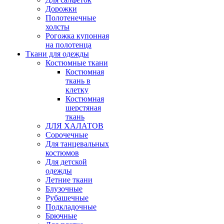
Дорожки
Полотенечные
холсты
Рогожка купонная
на полотенца
Ткани для одежды
Костюмные ткани
Костюмная
ткань в
клетку
Костюмная
шерстяная
ткань
ДЛЯ ХАЛАТОВ
Сорочечные
Для танцевальных
костюмов
Для детской
одежды
Летние ткани
Блузочные
Рубашечные
Подкладочные
Брючные