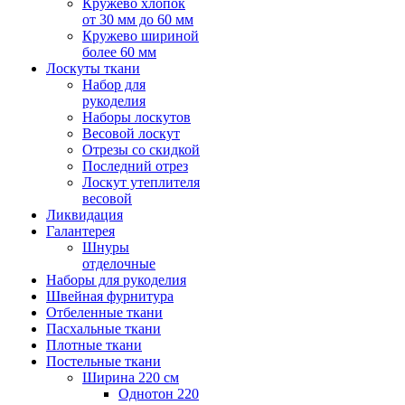
Кружево хлопок
от 30 мм до 60 мм
Кружево шириной
более 60 мм
Лоскуты ткани
Набор для
рукоделия
Наборы лоскутов
Весовой лоскут
Отрезы со скидкой
Последний отрез
Лоскут утеплителя
весовой
Ликвидация
Галантерея
Шнуры
отделочные
Наборы для рукоделия
Швейная фурнитура
Отбеленные ткани
Пасхальные ткани
Плотные ткани
Постельные ткани
Ширина 220 см
Однотон 220