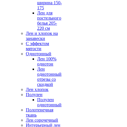
ширина 150-
175
Лен для
постельного
белья 205-
220 см
Лен и хлопок на
занавески
С эффектом
мятости
Однотонный
Лен 100%
однотон
Лен
однотонный
отрезы со
скидкой
Лен хлопок
Полулен
Полулен
однотонный
Полотенечная
ткань
Лен сорочечный
Интерьерный лен