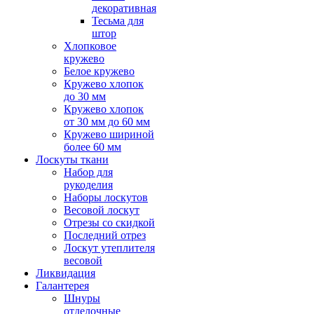
декоративная
Тесьма для
штор
Хлопковое
кружево
Белое кружево
Кружево хлопок
до 30 мм
Кружево хлопок
от 30 мм до 60 мм
Кружево шириной
более 60 мм
Лоскуты ткани
Набор для
рукоделия
Наборы лоскутов
Весовой лоскут
Отрезы со скидкой
Последний отрез
Лоскут утеплителя
весовой
Ликвидация
Галантерея
Шнуры
отделочные