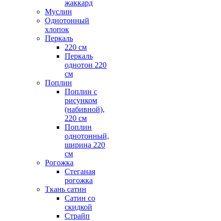
жаккард
Муслин
Однотонный
хлопок
Перкаль
220 см
Перкаль
однотон 220
см
Поплин
Поплин с
рисунком
(набивной),
220 см
Поплин
однотонный,
ширина 220
см
Рогожка
Стеганая
рогожка
Ткань сатин
Сатин со
скидкой
Страйп