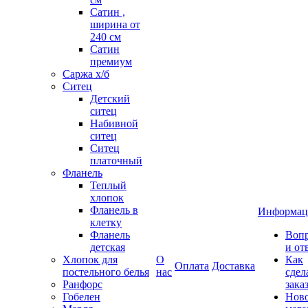
Сатин ,
ширина от
240 см
Сатин
премиум
Саржа х/б
Ситец
Детский
ситец
Набивной
ситец
Ситец
платочный
Фланель
Теплый
хлопок
Фланель в
Информац
клетку
Фланель
Воп
детская
и от
Хлопок для
О
Как
Оплата
Доставка
постельного белья
нас
сдел
Ранфорс
зака
Гобелен
Нов