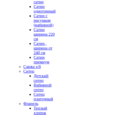
сатин
Сатин
однотонный
Сатин с
рисунком
(набивной)
Сатин
ширина 220
см
Сатин ,
ширина от
240 см
Сатин
премиум
Саржа х/б
Ситец
Детский
ситец
Набивной
ситец
Ситец
платочный
Фланель
Теплый
хлопок