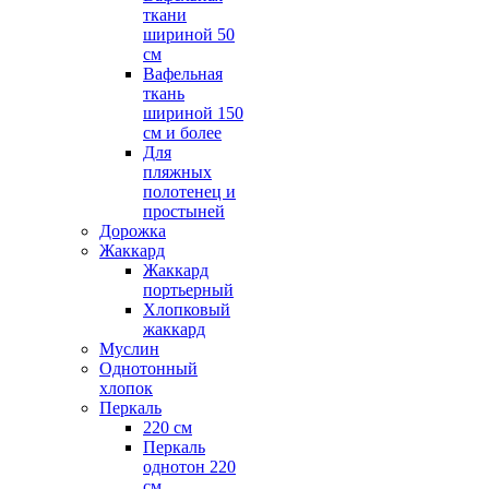
ткани
шириной 50
см
Вафельная
ткань
шириной 150
см и более
Для
пляжных
полотенец и
простыней
Дорожка
Жаккард
Жаккард
портьерный
Хлопковый
жаккард
Муслин
Однотонный
хлопок
Перкаль
220 см
Перкаль
однотон 220
см