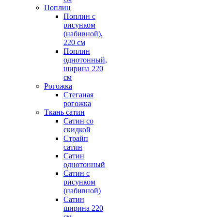
Поплин
Поплин с
рисунком
(набивной),
220 см
Поплин
однотонный,
ширина 220
см
Рогожка
Стеганая
рогожка
Ткань сатин
Сатин со
скидкой
Страйп
сатин
Сатин
однотонный
Сатин с
рисунком
(набивной)
Сатин
ширина 220
см