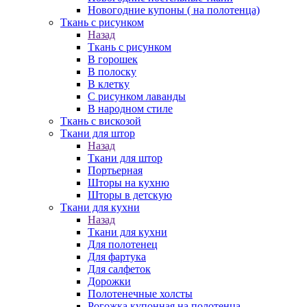
Новогодние купоны ( на полотенца)
Ткань с рисунком
Назад
Ткань с рисунком
В горошек
В полоску
В клетку
С рисунком лаванды
В народном стиле
Ткань с вискозой
Ткани для штор
Назад
Ткани для штор
Портьерная
Шторы на кухню
Шторы в детскую
Ткани для кухни
Назад
Ткани для кухни
Для полотенец
Для фартука
Для салфеток
Дорожки
Полотенечные холсты
Рогожка купонная на полотенца