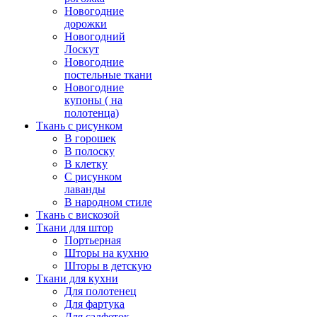
Новогодние
дорожки
Новогодний
Лоскут
Новогодние
постельные ткани
Новогодние
купоны ( на
полотенца)
Ткань с рисунком
В горошек
В полоску
В клетку
С рисунком
лаванды
В народном стиле
Ткань с вискозой
Ткани для штор
Портьерная
Шторы на кухню
Шторы в детскую
Ткани для кухни
Для полотенец
Для фартука
Для салфеток