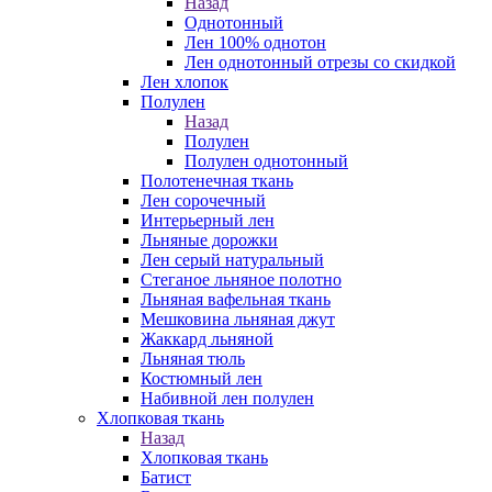
Назад
Однотонный
Лен 100% однотон
Лен однотонный отрезы со скидкой
Лен хлопок
Полулен
Назад
Полулен
Полулен однотонный
Полотенечная ткань
Лен сорочечный
Интерьерный лен
Льняные дорожки
Лен серый натуральный
Стеганое льняное полотно
Льняная вафельная ткань
Мешковина льняная джут
Жаккард льняной
Льняная тюль
Костюмный лен
Набивной лен полулен
Хлопковая ткань
Назад
Хлопковая ткань
Батист