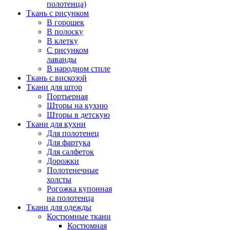
полотенца)
Ткань с рисунком
В горошек
В полоску
В клетку
С рисунком
лаванды
В народном стиле
Ткань с вискозой
Ткани для штор
Портьерная
Шторы на кухню
Шторы в детскую
Ткани для кухни
Для полотенец
Для фартука
Для салфеток
Дорожки
Полотенечные
холсты
Рогожка купонная
на полотенца
Ткани для одежды
Костюмные ткани
Костюмная