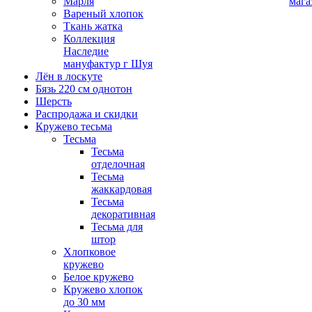
Марля
мага
Вареный хлопок
Ткань жатка
Коллекция
Наследие
мануфактур г Шуя
Лён в лоскуте
Бязь 220 см однотон
Шерсть
Распродажа и скидки
Кружево тесьма
Тесьма
Тесьма
отделочная
Тесьма
жаккардовая
Тесьма
декоративная
Тесьма для
штор
Хлопковое
кружево
Белое кружево
Кружево хлопок
до 30 мм