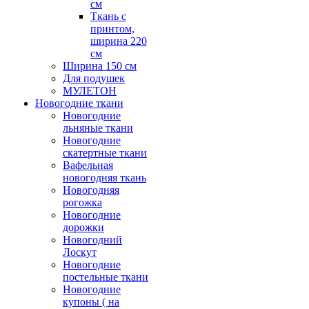
см
Ткань с
принтом,
ширина 220
см
Ширина 150 см
Для подушек
МУЛЕТОН
Новогодние ткани
Новогодние
льняные ткани
Новогодние
скатертные ткани
Вафельная
новогодняя ткань
Новогодняя
рогожка
Новогодние
дорожки
Новогодний
Лоскут
Новогодние
постельные ткани
Новогодние
купоны ( на