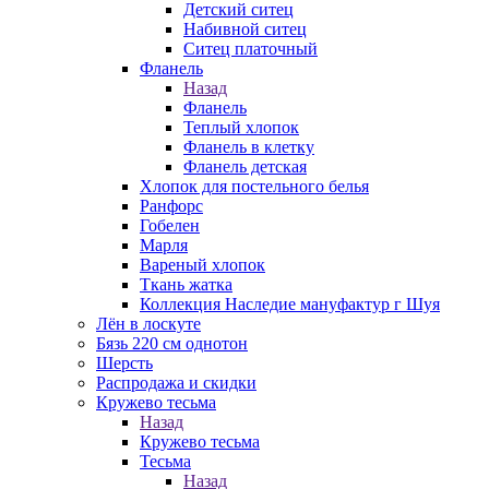
Детский ситец
Набивной ситец
Ситец платочный
Фланель
Назад
Фланель
Теплый хлопок
Фланель в клетку
Фланель детская
Хлопок для постельного белья
Ранфорс
Гобелен
Марля
Вареный хлопок
Ткань жатка
Коллекция Наследие мануфактур г Шуя
Лён в лоскуте
Бязь 220 см однотон
Шерсть
Распродажа и скидки
Кружево тесьма
Назад
Кружево тесьма
Тесьма
Назад