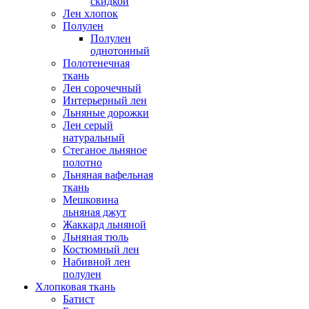
скидкой
Лен хлопок
Полулен
Полулен
однотонный
Полотенечная
ткань
Лен сорочечный
Интерьерный лен
Льняные дорожки
Лен серый
натуральный
Стеганое льняное
полотно
Льняная вафельная
ткань
Мешковина
льняная джут
Жаккард льняной
Льняная тюль
Костюмный лен
Набивной лен
полулен
Хлопковая ткань
Батист