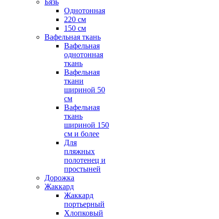
Бязь
Однотонная
220 см
150 см
Вафельная ткань
Вафельная
однотонная
ткань
Вафельная
ткани
шириной 50
см
Вафельная
ткань
шириной 150
см и более
Для
пляжных
полотенец и
простыней
Дорожка
Жаккард
Жаккард
портьерный
Хлопковый