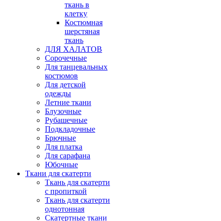
ткань в
клетку
Костюмная
шерстяная
ткань
ДЛЯ ХАЛАТОВ
Сорочечные
Для танцевальных
костюмов
Для детской
одежды
Летние ткани
Блузочные
Рубашечные
Подкладочные
Брючные
Для платка
Для сарафана
Юбочные
Ткани для скатерти
Ткань для скатерти
с пропиткой
Ткань для скатерти
однотонная
Скатертные ткани