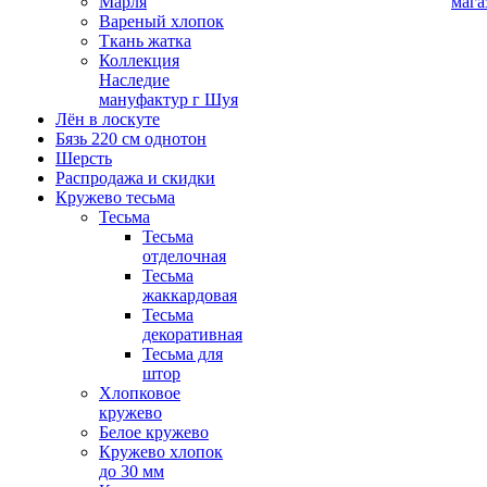
Марля
мага
Вареный хлопок
Ткань жатка
Коллекция
Наследие
мануфактур г Шуя
Лён в лоскуте
Бязь 220 см однотон
Шерсть
Распродажа и скидки
Кружево тесьма
Тесьма
Тесьма
отделочная
Тесьма
жаккардовая
Тесьма
декоративная
Тесьма для
штор
Хлопковое
кружево
Белое кружево
Кружево хлопок
до 30 мм