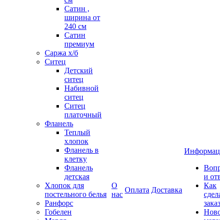
Сатин ,
ширина от
240 см
Сатин
премиум
Саржа х/б
Ситец
Детский
ситец
Набивной
ситец
Ситец
платочный
Фланель
Теплый
хлопок
Фланель в
Информац
клетку
Фланель
Воп
детская
и от
Хлопок для
О
Как
Оплата
Доставка
постельного белья
нас
сдел
Ранфорс
зака
Гобелен
Нов