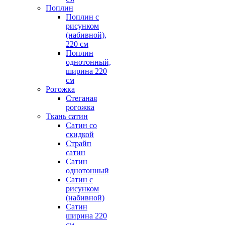
Поплин
Поплин с
рисунком
(набивной),
220 см
Поплин
однотонный,
ширина 220
см
Рогожка
Стеганая
рогожка
Ткань сатин
Сатин со
скидкой
Страйп
сатин
Сатин
однотонный
Сатин с
рисунком
(набивной)
Сатин
ширина 220
см