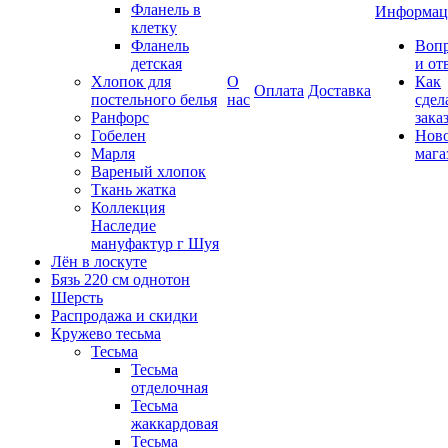
Фланель в
Информац
клетку
Фланель
Воп
детская
и от
Хлопок для
О
Как
Оплата
Доставка
постельного белья
нас
сдел
Ранфорс
зака
Гобелен
Нов
Марля
мага
Вареный хлопок
Ткань жатка
Коллекция
Наследие
мануфактур г Шуя
Лён в лоскуте
Бязь 220 см однотон
Шерсть
Распродажа и скидки
Кружево тесьма
Тесьма
Тесьма
отделочная
Тесьма
жаккардовая
Тесьма