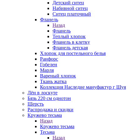
Детский ситец
Набивной ситец
Ситец платочный
Фланель
Назад
Фланель
Теплый хлопок
Фланель в клетку
Фланель детская
Хлопок для постельного белья
Ранфорс
Гобелен
Марля
Вареный хлопок
Ткань жатка
Коллекция Наследие мануфактур г Шуя
Лён в лоскуте
Бязь 220 см однотон
Шерсть
Распродажа и скидки
Кружево тесьма
Назад
Кружево тесьма
Тесьма
Назад