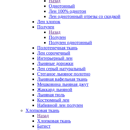
Назад
Однотонный
Лен 100% однотон
Лен однотонный отрезы со скидкой
Лен хлопок
Полулен
Назад
Полулен
Полулен однотонный
Полотенечная ткань
Лен сорочечный
Интерьерный лен
Льняные дорожки
Лен серый натуральный
Стеганое льняное полотно
Льняная вафельная ткань
Мешковина льняная джут
Жаккард льняной
Льняная тюль
Костюмный лен
Набивной лен полулен
Хлопковая ткань
Назад
Хлопковая ткань
Батист