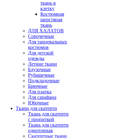
ткань в
клетку
Костюмная
шерстяная
ткань
ДЛЯ ХАЛАТОВ
Сорочечные
Для танцевальных
костюмов
Для детской
одежды
Летние ткани
Блузочные
Рубашечные
Подкладочные
Брючные
Для платка
Для сарафана
Юбочные
Ткани для скатерти
Ткань для скатерти
с пропиткой
Ткань для скатерти
однотонная
Скатертные ткани