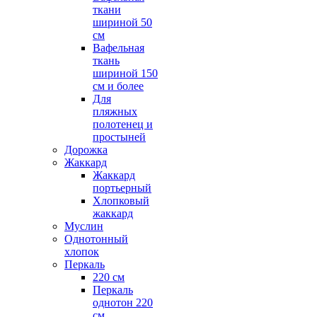
ткани
шириной 50
см
Вафельная
ткань
шириной 150
см и более
Для
пляжных
полотенец и
простыней
Дорожка
Жаккард
Жаккард
портьерный
Хлопковый
жаккард
Муслин
Однотонный
хлопок
Перкаль
220 см
Перкаль
однотон 220
см