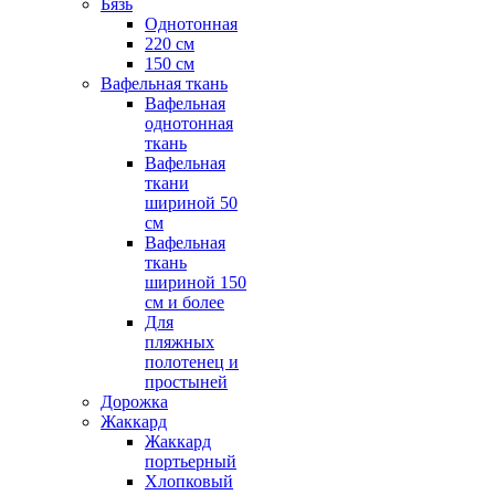
Бязь
Однотонная
220 см
150 см
Вафельная ткань
Вафельная
однотонная
ткань
Вафельная
ткани
шириной 50
см
Вафельная
ткань
шириной 150
см и более
Для
пляжных
полотенец и
простыней
Дорожка
Жаккард
Жаккард
портьерный
Хлопковый