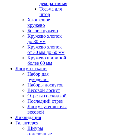
декоративная
Тесьма для
штор
Хлопковое
кружево
Белое кружево
Кружево хлопок
до 30 мм
Кружево хлопок
от 30 мм до 60 мм
Кружево шириной
более 60 мм
Лоскуты ткани
Набор для
рукоделия
Наборы лоскутов
Весовой лоскут
Отрезы со скидкой
Последний отрез
Лоскут утеплителя
весовой
Ликвидация
Галантерея
Шнуры
отделочные