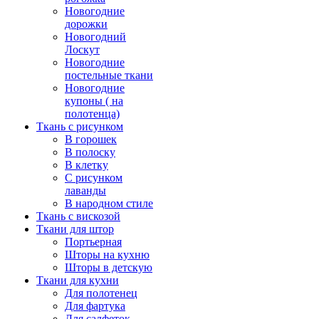
Новогодние
дорожки
Новогодний
Лоскут
Новогодние
постельные ткани
Новогодние
купоны ( на
полотенца)
Ткань с рисунком
В горошек
В полоску
В клетку
С рисунком
лаванды
В народном стиле
Ткань с вискозой
Ткани для штор
Портьерная
Шторы на кухню
Шторы в детскую
Ткани для кухни
Для полотенец
Для фартука
Для салфеток