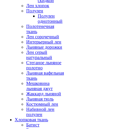
скидкой
Лен хлопок
Полулен
Полулен
однотонный
Полотенечная
ткань
Лен сорочечный
Интерьерный лен
Льняные дорожки
Лен серый
натуральный
Стеганое льняное
полотно
Льняная вафельная
ткань
Мешковина
льняная джут
Жаккард льняной
Льняная тюль
Костюмный лен
Набивной лен
полулен
Хлопковая ткань
Батист