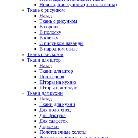
Новогодние купоны ( на полотенца)
Ткань с рисунком
Назад
Ткань с рисунком
В горошек
В полоску
В клетку
С рисунком лаванды
В народном стиле
Ткань с вискозой
Ткани для штор
Назад
Ткани для штор
Портьерная
Шторы на кухню
Шторы в детскую
Ткани для кухни
Назад
Ткани для кухни
Для полотенец
Для фартука
Для салфеток
Дорожки
Полотенечные холсты
Рогожка купонная на полотенца