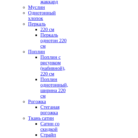
жаккард
Муслин
Однотонный
хлопок
Перкаль
220 см
Перкаль
однотон 220
см
Поплин
Поплин с
рисунком
(набивной),
220 см
Поплин
однотонный,
ширина 220
см
Рогожка
Стеганая
рогожка
Ткань сатин
Сатин со
скидкой
Страйп