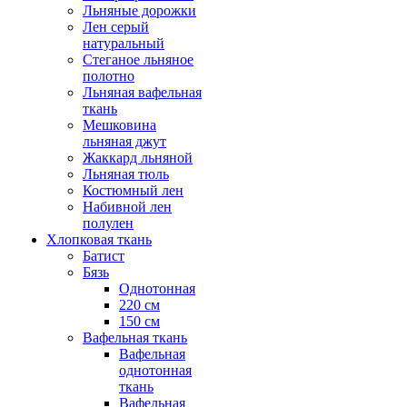
Льняные дорожки
Лен серый
натуральный
Стеганое льняное
полотно
Льняная вафельная
ткань
Мешковина
льняная джут
Жаккард льняной
Льняная тюль
Костюмный лен
Набивной лен
полулен
Хлопковая ткань
Батист
Бязь
Однотонная
220 см
150 см
Вафельная ткань
Вафельная
однотонная
ткань
Вафельная