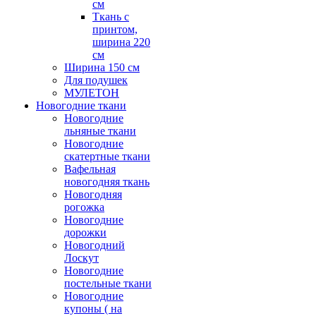
см
Ткань с
принтом,
ширина 220
см
Ширина 150 см
Для подушек
МУЛЕТОН
Новогодние ткани
Новогодние
льняные ткани
Новогодние
скатертные ткани
Вафельная
новогодняя ткань
Новогодняя
рогожка
Новогодние
дорожки
Новогодний
Лоскут
Новогодние
постельные ткани
Новогодние
купоны ( на