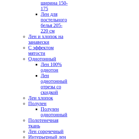
ширина 150-
175
Лен для
постельного
белья 205-
220 см
Лен и хлопок на
занавески
С эффектом
мятости
Однотонный
Лен 100%
однотон
Лен
однотонный
отрезы со
скидкой
Лен хлопок
Полулен
Полулен
однотонный
Полотенечная
ткань
Лен сорочечный
Интерьерный лен