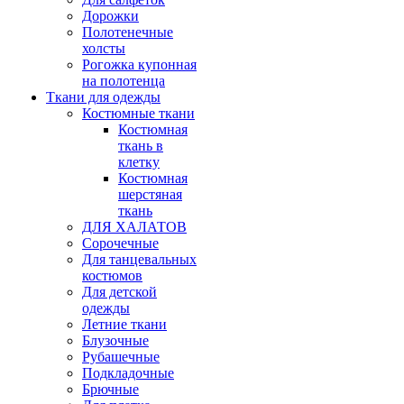
Дорожки
Полотенечные
холсты
Рогожка купонная
на полотенца
Ткани для одежды
Костюмные ткани
Костюмная
ткань в
клетку
Костюмная
шерстяная
ткань
ДЛЯ ХАЛАТОВ
Сорочечные
Для танцевальных
костюмов
Для детской
одежды
Летние ткани
Блузочные
Рубашечные
Подкладочные
Брючные