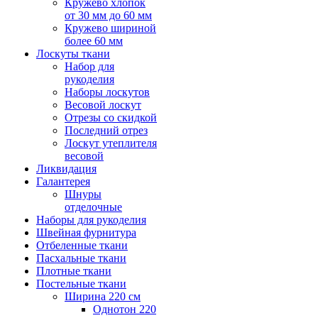
Кружево хлопок
от 30 мм до 60 мм
Кружево шириной
более 60 мм
Лоскуты ткани
Набор для
рукоделия
Наборы лоскутов
Весовой лоскут
Отрезы со скидкой
Последний отрез
Лоскут утеплителя
весовой
Ликвидация
Галантерея
Шнуры
отделочные
Наборы для рукоделия
Швейная фурнитура
Отбеленные ткани
Пасхальные ткани
Плотные ткани
Постельные ткани
Ширина 220 см
Однотон 220