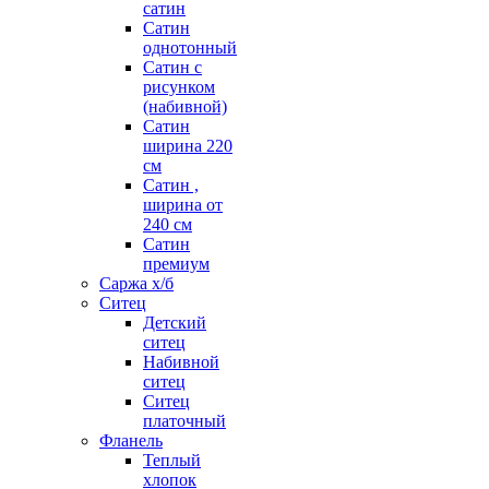
сатин
Сатин
однотонный
Сатин с
рисунком
(набивной)
Сатин
ширина 220
см
Сатин ,
ширина от
240 см
Сатин
премиум
Саржа х/б
Ситец
Детский
ситец
Набивной
ситец
Ситец
платочный
Фланель
Теплый
хлопок