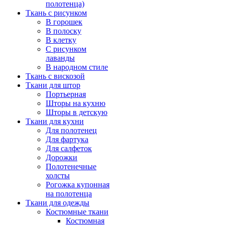
полотенца)
Ткань с рисунком
В горошек
В полоску
В клетку
С рисунком
лаванды
В народном стиле
Ткань с вискозой
Ткани для штор
Портьерная
Шторы на кухню
Шторы в детскую
Ткани для кухни
Для полотенец
Для фартука
Для салфеток
Дорожки
Полотенечные
холсты
Рогожка купонная
на полотенца
Ткани для одежды
Костюмные ткани
Костюмная