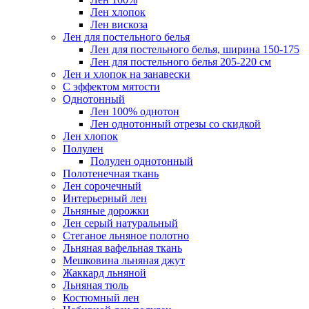
Лен хлопок
Лен вискоза
Лен для постельного белья
Лен для постельного белья, ширина 150-175
Лен для постельного белья 205-220 см
Лен и хлопок на занавески
С эффектом мятости
Однотонный
Лен 100% однотон
Лен однотонный отрезы со скидкой
Лен хлопок
Полулен
Полулен однотонный
Полотенечная ткань
Лен сорочечный
Интерьерный лен
Льняные дорожки
Лен серый натуральный
Стеганое льняное полотно
Льняная вафельная ткань
Мешковина льняная джут
Жаккард льняной
Льняная тюль
Костюмный лен