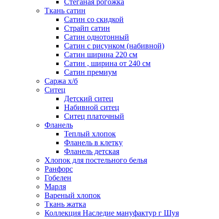
Стеганая рогожка
Ткань сатин
Сатин со скидкой
Страйп сатин
Сатин однотонный
Сатин с рисунком (набивной)
Сатин ширина 220 см
Сатин , ширина от 240 см
Сатин премиум
Саржа х/б
Ситец
Детский ситец
Набивной ситец
Ситец платочный
Фланель
Теплый хлопок
Фланель в клетку
Фланель детская
Хлопок для постельного белья
Ранфорс
Гобелен
Марля
Вареный хлопок
Ткань жатка
Коллекция Наследие мануфактур г Шуя