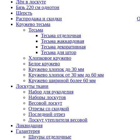
Лён в лоскуте
Бязь 220 см однотон
Шерсть
Распродажа и скидки
О
Кружево тесьма
Тесьма
Тесьма отделочная
Тесьма жаккардовая
Тесьма декоративная
Тесьма для штор
Хлопковое кружево
Белое кружево
Кружево хлопок до 30 мм
Кружево хлопок от 30 мм до 60 мм
Кружево шириной более 60 мм
Лоскуты ткани
Набор для рукоделия
Наборы лоскутов
Весовой лоскут
Отрезы со скидкой
Последний отрез
Лоскут утеплителя весовой
Ликвидация
Галантерея
Шнуры отделочные