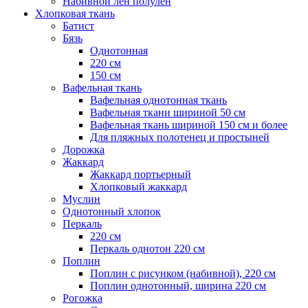
Набивной лен полулен
Хлопковая ткань
Батист
Бязь
Однотонная
220 см
150 см
Вафельная ткань
Вафельная однотонная ткань
Вафельная ткани шириной 50 см
Вафельная ткань шириной 150 см и более
Для пляжных полотенец и простыней
Дорожка
Жаккард
Жаккард портьерный
Хлопковый жаккард
Муслин
Однотонный хлопок
Перкаль
220 см
Перкаль однотон 220 см
Поплин
Поплин с рисунком (набивной), 220 см
Поплин однотонный, ширина 220 см
Рогожка