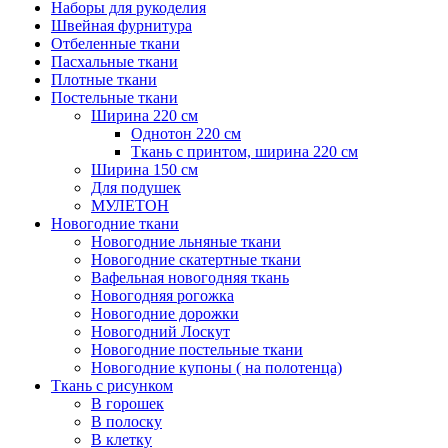
Наборы для рукоделия
Швейная фурнитура
Отбеленные ткани
Пасхальные ткани
Плотные ткани
Постельные ткани
Ширина 220 см
Однотон 220 см
Ткань с принтом, ширина 220 см
Ширина 150 см
Для подушек
МУЛЕТОН
Новогодние ткани
Новогодние льняные ткани
Новогодние скатертные ткани
Вафельная новогодняя ткань
Новогодняя рогожка
Новогодние дорожки
Новогодний Лоскут
Новогодние постельные ткани
Новогодние купоны ( на полотенца)
Ткань с рисунком
В горошек
В полоску
В клетку