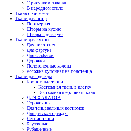
С рисунком лаванды
В народном стиле
Ткань с вискозой
Ткани для штор
Портьерная
Шторы на кухню
Шторы в детскую
Ткани для кухни
Для полотенец
Для фартука
Для салфеток
Дорожки
Полотенечные холсты
Рогожка купонная на полотенца
Ткани для одежды
Костюмные ткани
Костюмная ткань в клетку
Костюмная шерстяная ткань
ДЛЯ ХАЛАТОВ
Сорочечные
Для танцевальных костюмов
Для детской одежды
Летние ткани
Блузочные
Рубашечные