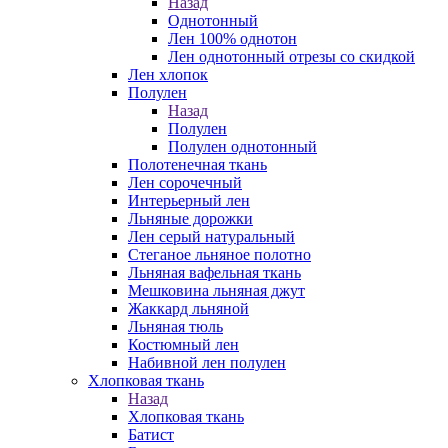
Назад
Однотонный
Лен 100% однотон
Лен однотонный отрезы со скидкой
Лен хлопок
Полулен
Назад
Полулен
Полулен однотонный
Полотенечная ткань
Лен сорочечный
Интерьерный лен
Льняные дорожки
Лен серый натуральный
Стеганое льняное полотно
Льняная вафельная ткань
Мешковина льняная джут
Жаккард льняной
Льняная тюль
Костюмный лен
Набивной лен полулен
Хлопковая ткань
Назад
Хлопковая ткань
Батист