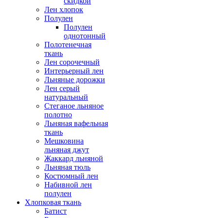
скидкой
Лен хлопок
Полулен
Полулен
однотонный
Полотенечная
ткань
Лен сорочечный
Интерьерный лен
Льняные дорожки
Лен серый
натуральный
Стеганое льняное
полотно
Льняная вафельная
ткань
Мешковина
льняная джут
Жаккард льняной
Льняная тюль
Костюмный лен
Набивной лен
полулен
Хлопковая ткань
Батист