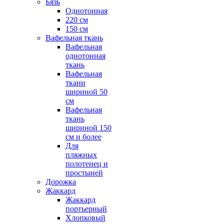
Бязь
Однотонная
220 см
150 см
Вафельная ткань
Вафельная
однотонная
ткань
Вафельная
ткани
шириной 50
см
Вафельная
ткань
шириной 150
см и более
Для
пляжных
полотенец и
простыней
Дорожка
Жаккард
Жаккард
портьерный
Хлопковый