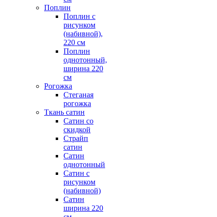
Поплин
Поплин с
рисунком
(набивной),
220 см
Поплин
однотонный,
ширина 220
см
Рогожка
Стеганая
рогожка
Ткань сатин
Сатин со
скидкой
Страйп
сатин
Сатин
однотонный
Сатин с
рисунком
(набивной)
Сатин
ширина 220
см