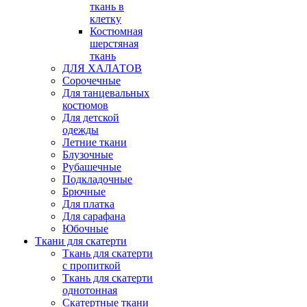
ткань в
клетку
Костюмная
шерстяная
ткань
ДЛЯ ХАЛАТОВ
Сорочечные
Для танцевальных
костюмов
Для детской
одежды
Летние ткани
Блузочные
Рубашечные
Подкладочные
Брючные
Для платка
Для сарафана
Юбочные
Ткани для скатерти
Ткань для скатерти
с пропиткой
Ткань для скатерти
однотонная
Скатертные ткани