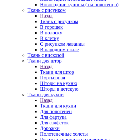
Новогодние купоны ( на полотенца)
Ткань с рисунком
Назад
Ткань с рисунком
В горошек
В полоску
В клетку
С рисунком лаванды
В народном стиле
Ткань с вискозой
Ткани для штор
Назад
Ткани для штор
Портьерная
Шторы на кухню
Шторы в детскую
Ткани для кухни
Назад
Ткани для кухни
Для полотенец
Для фартука
Для салфеток
Дорожки
Полотенечные холсты
Рогожка купонная на полотенца