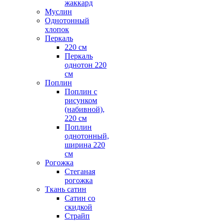
жаккард
Муслин
Однотонный
хлопок
Перкаль
220 см
Перкаль
однотон 220
см
Поплин
Поплин с
рисунком
(набивной),
220 см
Поплин
однотонный,
ширина 220
см
Рогожка
Стеганая
рогожка
Ткань сатин
Сатин со
скидкой
Страйп