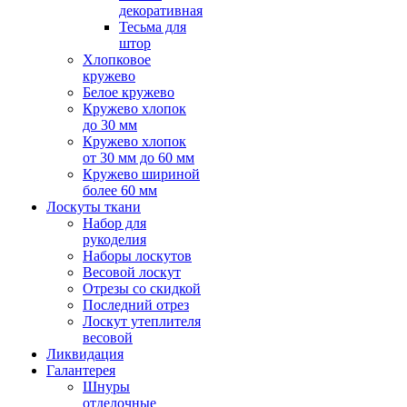
декоративная
Тесьма для
штор
Хлопковое
кружево
Белое кружево
Кружево хлопок
до 30 мм
Кружево хлопок
от 30 мм до 60 мм
Кружево шириной
более 60 мм
Лоскуты ткани
Набор для
рукоделия
Наборы лоскутов
Весовой лоскут
Отрезы со скидкой
Последний отрез
Лоскут утеплителя
весовой
Ликвидация
Галантерея
Шнуры
отделочные