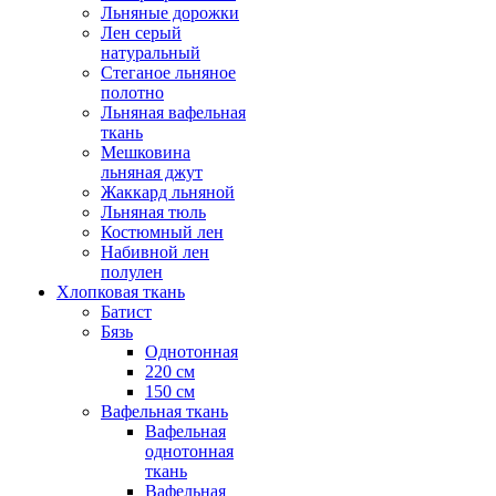
Льняные дорожки
Лен серый
натуральный
Стеганое льняное
полотно
Льняная вафельная
ткань
Мешковина
льняная джут
Жаккард льняной
Льняная тюль
Костюмный лен
Набивной лен
полулен
Хлопковая ткань
Батист
Бязь
Однотонная
220 см
150 см
Вафельная ткань
Вафельная
однотонная
ткань
Вафельная