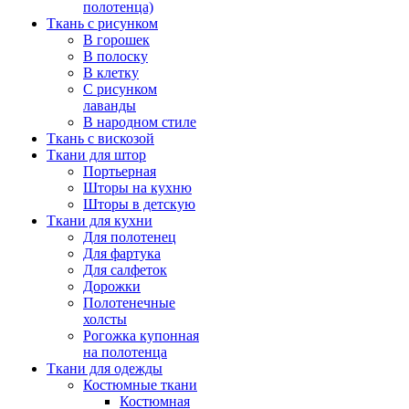
полотенца)
Ткань с рисунком
В горошек
В полоску
В клетку
С рисунком
лаванды
В народном стиле
Ткань с вискозой
Ткани для штор
Портьерная
Шторы на кухню
Шторы в детскую
Ткани для кухни
Для полотенец
Для фартука
Для салфеток
Дорожки
Полотенечные
холсты
Рогожка купонная
на полотенца
Ткани для одежды
Костюмные ткани
Костюмная