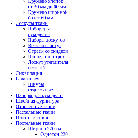
Кружево хлопок
от 30 мм до 60 мм
Кружево шириной
более 60 мм
Лоскуты ткани
Набор для
рукоделия
Наборы лоскутов
Весовой лоскут
Отрезы со скидкой
Последний отрез
Лоскут утеплителя
весовой
Ликвидация
Галантерея
Шнуры
отделочные
Наборы для рукоделия
Швейная фурнитура
Отбеленные ткани
Пасхальные ткани
Плотные ткани
Постельные ткани
Ширина 220 см
Однотон 220