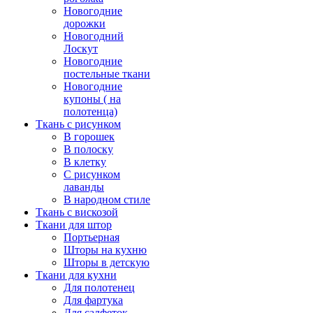
Новогодние
дорожки
Новогодний
Лоскут
Новогодние
постельные ткани
Новогодние
купоны ( на
полотенца)
Ткань с рисунком
В горошек
В полоску
В клетку
С рисунком
лаванды
В народном стиле
Ткань с вискозой
Ткани для штор
Портьерная
Шторы на кухню
Шторы в детскую
Ткани для кухни
Для полотенец
Для фартука
Для салфеток