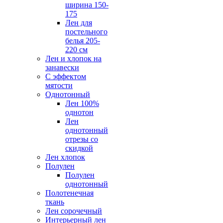
ширина 150-
175
Лен для
постельного
белья 205-
220 см
Лен и хлопок на
занавески
С эффектом
мятости
Однотонный
Лен 100%
однотон
Лен
однотонный
отрезы со
скидкой
Лен хлопок
Полулен
Полулен
однотонный
Полотенечная
ткань
Лен сорочечный
Интерьерный лен