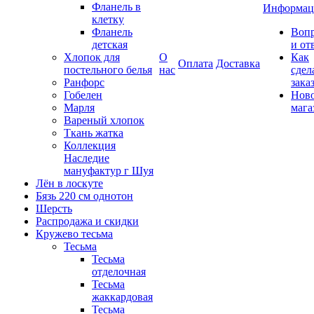
Фланель в
Информац
клетку
Фланель
Воп
детская
и от
Хлопок для
О
Как
Оплата
Доставка
постельного белья
нас
сдел
Ранфорс
зака
Гобелен
Нов
Марля
мага
Вареный хлопок
Ткань жатка
Коллекция
Наследие
мануфактур г Шуя
Лён в лоскуте
Бязь 220 см однотон
Шерсть
Распродажа и скидки
Кружево тесьма
Тесьма
Тесьма
отделочная
Тесьма
жаккардовая
Тесьма