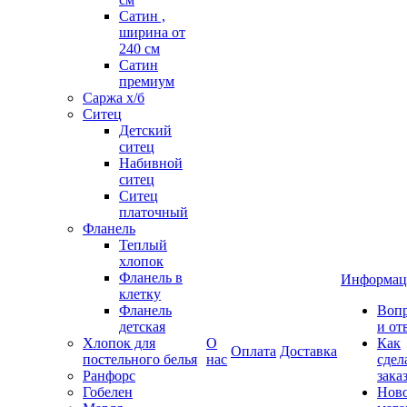
Сатин ,
ширина от
240 см
Сатин
премиум
Саржа х/б
Ситец
Детский
ситец
Набивной
ситец
Ситец
платочный
Фланель
Теплый
хлопок
Фланель в
Информац
клетку
Фланель
Воп
детская
и от
Хлопок для
О
Как
Оплата
Доставка
постельного белья
нас
сдел
Ранфорс
зака
Гобелен
Нов