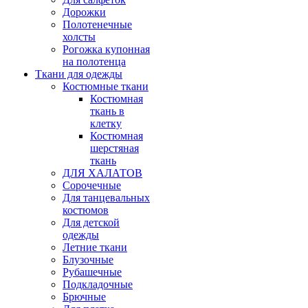
Дорожки
Полотенечные
холсты
Рогожка купонная
на полотенца
Ткани для одежды
Костюмные ткани
Костюмная
ткань в
клетку
Костюмная
шерстяная
ткань
ДЛЯ ХАЛАТОВ
Сорочечные
Для танцевальных
костюмов
Для детской
одежды
Летние ткани
Блузочные
Рубашечные
Подкладочные
Брючные