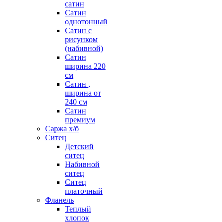
сатин
Сатин
однотонный
Сатин с
рисунком
(набивной)
Сатин
ширина 220
см
Сатин ,
ширина от
240 см
Сатин
премиум
Саржа х/б
Ситец
Детский
ситец
Набивной
ситец
Ситец
платочный
Фланель
Теплый
хлопок