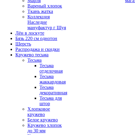
Марля
мага
Вареный хлопок
Ткань жатка
Коллекция
Наследие
мануфактур г Шуя
Лён в лоскуте
Бязь 220 см однотон
Шерсть
Распродажа и скидки
Кружево тесьма
Тесьма
Тесьма
отделочная
Тесьма
жаккардовая
Тесьма
декоративная
Тесьма для
штор
Хлопковое
кружево
Белое кружево
Кружево хлопок
до 30 мм