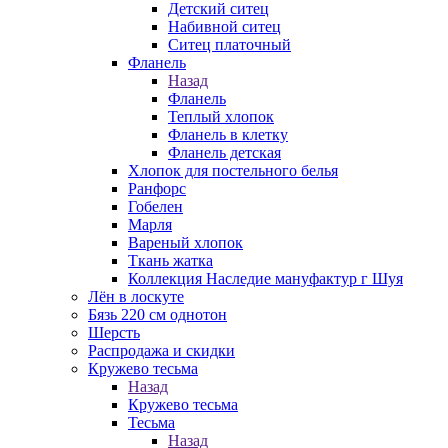
Детский ситец
Набивной ситец
Ситец платочный
Фланель
Назад
Фланель
Теплый хлопок
Фланель в клетку
Фланель детская
Хлопок для постельного белья
Ранфорс
Гобелен
Марля
Вареный хлопок
Ткань жатка
Коллекция Наследие мануфактур г Шуя
Лён в лоскуте
Бязь 220 см однотон
Шерсть
Распродажа и скидки
Кружево тесьма
Назад
Кружево тесьма
Тесьма
Назад