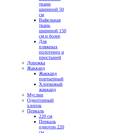
ткани
шириной 50
см
Вафельная
ткань
шириной 150
см и более
Для
пляжных
полотенец и
простыней
Дорожка
Жаккард
Жаккард
портьерный
Хлопковый
жаккард
Муслин
Однотонный
хлопок
Перкаль
220 см
Перкаль
однотон 220
см