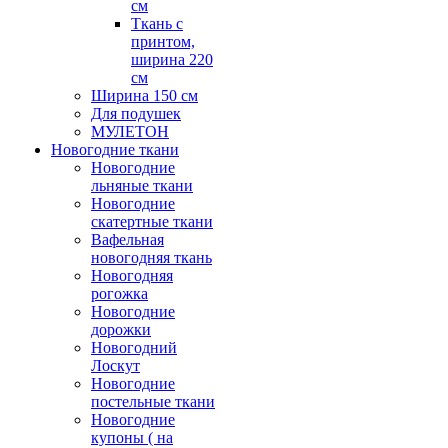
см
Ткань с
принтом,
ширина 220
см
Ширина 150 см
Для подушек
МУЛЕТОН
Новогодние ткани
Новогодние
льняные ткани
Новогодние
скатертные ткани
Вафельная
новогодняя ткань
Новогодняя
рогожка
Новогодние
дорожки
Новогодний
Лоскут
Новогодние
постельные ткани
Новогодние
купоны ( на