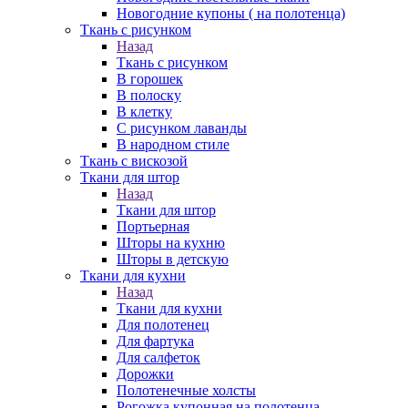
Новогодние купоны ( на полотенца)
Ткань с рисунком
Назад
Ткань с рисунком
В горошек
В полоску
В клетку
С рисунком лаванды
В народном стиле
Ткань с вискозой
Ткани для штор
Назад
Ткани для штор
Портьерная
Шторы на кухню
Шторы в детскую
Ткани для кухни
Назад
Ткани для кухни
Для полотенец
Для фартука
Для салфеток
Дорожки
Полотенечные холсты
Рогожка купонная на полотенца