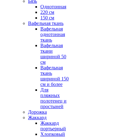
Бязь
Однотонная
220 см
150 см
Вафельная ткань
Вафельная
однотонная
ткань
Вафельная
ткани
шириной 50
см
Вафельная
ткань
шириной 150
см и более
Для
пляжных
полотенец и
простыней
Дорожка
Жаккард
Жаккард
портьерный
Хлопковый