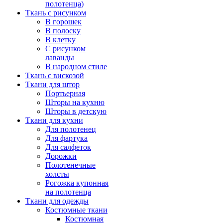
полотенца)
Ткань с рисунком
В горошек
В полоску
В клетку
С рисунком
лаванды
В народном стиле
Ткань с вискозой
Ткани для штор
Портьерная
Шторы на кухню
Шторы в детскую
Ткани для кухни
Для полотенец
Для фартука
Для салфеток
Дорожки
Полотенечные
холсты
Рогожка купонная
на полотенца
Ткани для одежды
Костюмные ткани
Костюмная