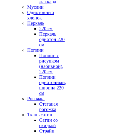
жаккард
Муслин
Однотонный
хлопок
Перкаль
220 см
Перкаль
однотон 220
см
Поплин
Поплин с
рисунком
(набивной),
220 см
Поплин
однотонный,
ширина 220
см
Рогожка
Стеганая
рогожка
Ткань сатин
Сатин со
скидкой
Страйп