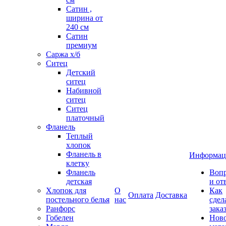
Сатин ,
ширина от
240 см
Сатин
премиум
Саржа х/б
Ситец
Детский
ситец
Набивной
ситец
Ситец
платочный
Фланель
Теплый
хлопок
Фланель в
Информац
клетку
Фланель
Воп
детская
и от
Хлопок для
О
Как
Оплата
Доставка
постельного белья
нас
сдел
Ранфорс
зака
Гобелен
Нов