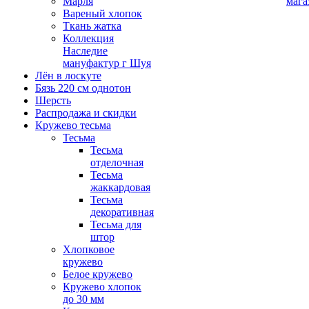
Марля
мага
Вареный хлопок
Ткань жатка
Коллекция
Наследие
мануфактур г Шуя
Лён в лоскуте
Бязь 220 см однотон
Шерсть
Распродажа и скидки
Кружево тесьма
Тесьма
Тесьма
отделочная
Тесьма
жаккардовая
Тесьма
декоративная
Тесьма для
штор
Хлопковое
кружево
Белое кружево
Кружево хлопок
до 30 мм