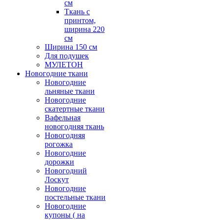
см
Ткань с
принтом,
ширина 220
см
Ширина 150 см
Для подушек
МУЛЕТОН
Новогодние ткани
Новогодние
льняные ткани
Новогодние
скатертные ткани
Вафельная
новогодняя ткань
Новогодняя
рогожка
Новогодние
дорожки
Новогодний
Лоскут
Новогодние
постельные ткани
Новогодние
купоны ( на