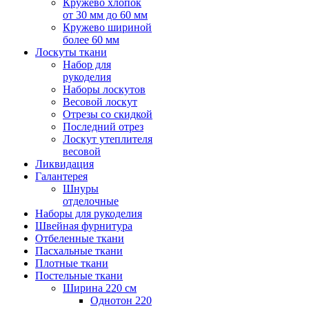
Кружево хлопок
от 30 мм до 60 мм
Кружево шириной
более 60 мм
Лоскуты ткани
Набор для
рукоделия
Наборы лоскутов
Весовой лоскут
Отрезы со скидкой
Последний отрез
Лоскут утеплителя
весовой
Ликвидация
Галантерея
Шнуры
отделочные
Наборы для рукоделия
Швейная фурнитура
Отбеленные ткани
Пасхальные ткани
Плотные ткани
Постельные ткани
Ширина 220 см
Однотон 220