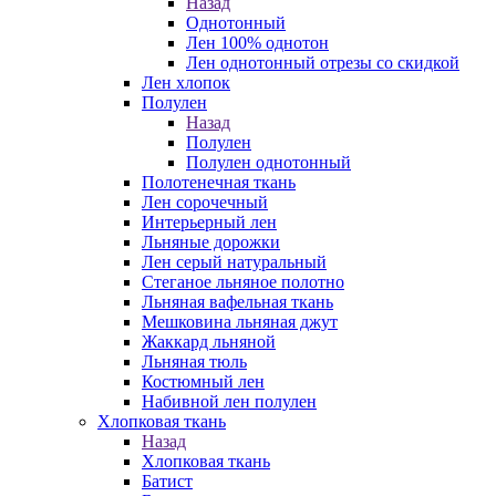
Назад
Однотонный
Лен 100% однотон
Лен однотонный отрезы со скидкой
Лен хлопок
Полулен
Назад
Полулен
Полулен однотонный
Полотенечная ткань
Лен сорочечный
Интерьерный лен
Льняные дорожки
Лен серый натуральный
Стеганое льняное полотно
Льняная вафельная ткань
Мешковина льняная джут
Жаккард льняной
Льняная тюль
Костюмный лен
Набивной лен полулен
Хлопковая ткань
Назад
Хлопковая ткань
Батист