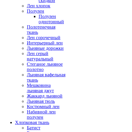
скидкой
Лен хлопок
Полулен
Полулен
однотонный
Полотенечная
ткань
Лен сорочечный
Интерьерный лен
Льняные дорожки
Лен серый
натуральный
Стеганое льняное
полотно
Льняная вафельная
ткань
Мешковина
льняная джут
Жаккард льняной
Льняная тюль
Костюмный лен
Набивной лен
полулен
Хлопковая ткань
Батист