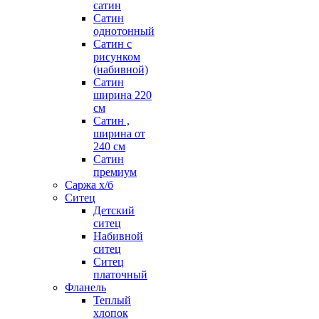
сатин
Сатин
однотонный
Сатин с
рисунком
(набивной)
Сатин
ширина 220
см
Сатин ,
ширина от
240 см
Сатин
премиум
Саржа х/б
Ситец
Детский
ситец
Набивной
ситец
Ситец
платочный
Фланель
Теплый
хлопок