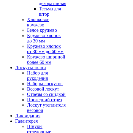
декоративная
Тесьма для
штор
Хлопковое
кружево
Белое кружево
Кружево хлопок
до 30 мм
Кружево хлопок
от 30 мм до 60 мм
Кружево шириной
более 60 мм
Лоскуты ткани
Набор для
рукоделия
Наборы лоскутов
Весовой лоскут
Отрезы со скидкой
Последний отрез
Лоскут утеплителя
весовой
Ликвидация
Галантерея
Шнуры
отделочные