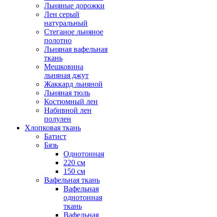
Льняные дорожки
Лен серый
натуральный
Стеганое льняное
полотно
Льняная вафельная
ткань
Мешковина
льняная джут
Жаккард льняной
Льняная тюль
Костюмный лен
Набивной лен
полулен
Хлопковая ткань
Батист
Бязь
Однотонная
220 см
150 см
Вафельная ткань
Вафельная
однотонная
ткань
Вафельная