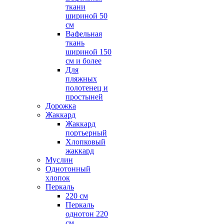
ткани
шириной 50
см
Вафельная
ткань
шириной 150
см и более
Для
пляжных
полотенец и
простыней
Дорожка
Жаккард
Жаккард
портьерный
Хлопковый
жаккард
Муслин
Однотонный
хлопок
Перкаль
220 см
Перкаль
однотон 220
см