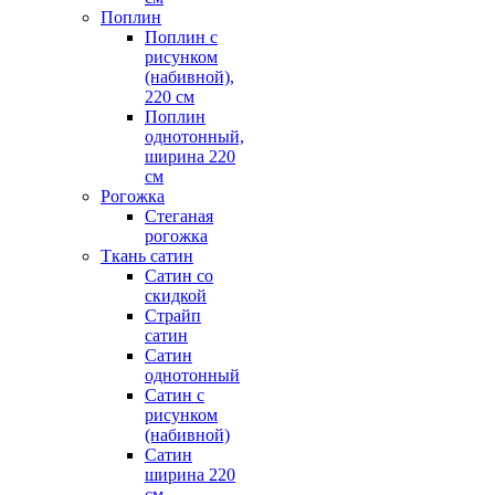
Поплин
Поплин с
рисунком
(набивной),
220 см
Поплин
однотонный,
ширина 220
см
Рогожка
Стеганая
рогожка
Ткань сатин
Сатин со
скидкой
Страйп
сатин
Сатин
однотонный
Сатин с
рисунком
(набивной)
Сатин
ширина 220
см