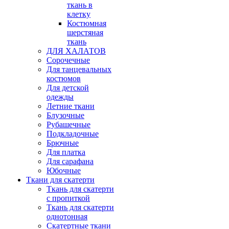
ткань в
клетку
Костюмная
шерстяная
ткань
ДЛЯ ХАЛАТОВ
Сорочечные
Для танцевальных
костюмов
Для детской
одежды
Летние ткани
Блузочные
Рубашечные
Подкладочные
Брючные
Для платка
Для сарафана
Юбочные
Ткани для скатерти
Ткань для скатерти
с пропиткой
Ткань для скатерти
однотонная
Скатертные ткани