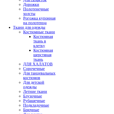
Дорожки
Полотенечные
холсты
Рогожка купонная
на полотенца
Ткани для одежды
Костюмные ткани
Костюмная
ткань в
клетку
Костюмная
шерстяная
ткань
ДЛЯ ХАЛАТОВ
Сорочечные
Для танцевальных
костюмов
Для детской
одежды
Летние ткани
Блузочные
Рубашечные
Подкладочные
Брючные