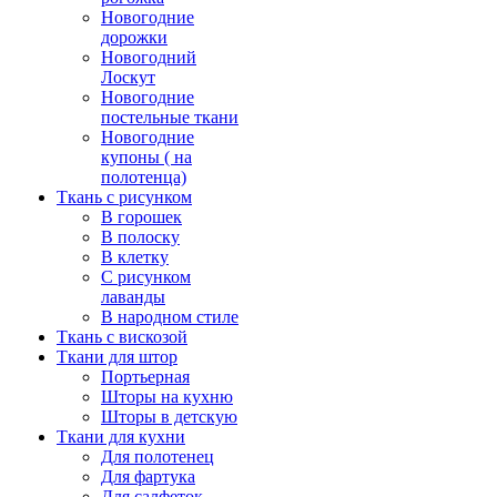
Новогодние
дорожки
Новогодний
Лоскут
Новогодние
постельные ткани
Новогодние
купоны ( на
полотенца)
Ткань с рисунком
В горошек
В полоску
В клетку
С рисунком
лаванды
В народном стиле
Ткань с вискозой
Ткани для штор
Портьерная
Шторы на кухню
Шторы в детскую
Ткани для кухни
Для полотенец
Для фартука
Для салфеток