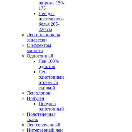
ширина 150-
175
Лен для
постельного
белья 205-
220 см
Лен и хлопок на
занавески
С эффектом
мятости
Однотонный
Лен 100%
однотон
Лен
однотонный
отрезы со
скидкой
Лен хлопок
Полулен
Полулен
однотонный
Полотенечная
ткань
Лен сорочечный
Интерьерный лен