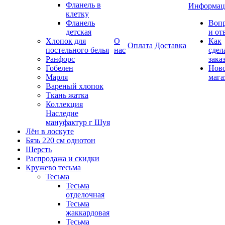
Фланель в
Информац
клетку
Фланель
Воп
детская
и от
Хлопок для
О
Как
Оплата
Доставка
постельного белья
нас
сдел
Ранфорс
зака
Гобелен
Нов
Марля
мага
Вареный хлопок
Ткань жатка
Коллекция
Наследие
мануфактур г Шуя
Лён в лоскуте
Бязь 220 см однотон
Шерсть
Распродажа и скидки
Кружево тесьма
Тесьма
Тесьма
отделочная
Тесьма
жаккардовая
Тесьма