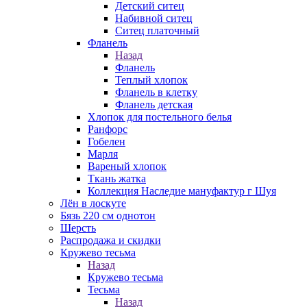
Детский ситец
Набивной ситец
Ситец платочный
Фланель
Назад
Фланель
Теплый хлопок
Фланель в клетку
Фланель детская
Хлопок для постельного белья
Ранфорс
Гобелен
Марля
Вареный хлопок
Ткань жатка
Коллекция Наследие мануфактур г Шуя
Лён в лоскуте
Бязь 220 см однотон
Шерсть
Распродажа и скидки
Кружево тесьма
Назад
Кружево тесьма
Тесьма
Назад