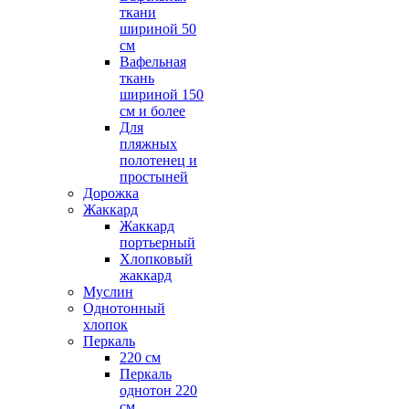
ткани
шириной 50
см
Вафельная
ткань
шириной 150
см и более
Для
пляжных
полотенец и
простыней
Дорожка
Жаккард
Жаккард
портьерный
Хлопковый
жаккард
Муслин
Однотонный
хлопок
Перкаль
220 см
Перкаль
однотон 220
см