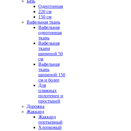
Бязь
Однотонная
220 см
150 см
Вафельная ткань
Вафельная
однотонная
ткань
Вафельная
ткани
шириной 50
см
Вафельная
ткань
шириной 150
см и более
Для
пляжных
полотенец и
простыней
Дорожка
Жаккард
Жаккард
портьерный
Хлопковый