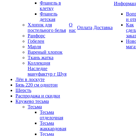
Фланель в
Информац
клетку
Фланель
Воп
детская
и от
Хлопок для
О
Как
Оплата
Доставка
постельного белья
нас
сдел
Ранфорс
зака
Гобелен
Нов
Марля
мага
Вареный хлопок
Ткань жатка
Коллекция
Наследие
мануфактур г Шуя
Лён в лоскуте
Бязь 220 см однотон
Шерсть
Распродажа и скидки
Кружево тесьма
Тесьма
Тесьма
отделочная
Тесьма
жаккардовая
Тесьма