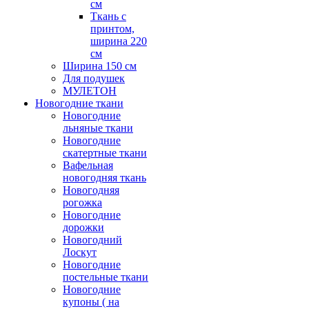
см
Ткань с
принтом,
ширина 220
см
Ширина 150 см
Для подушек
МУЛЕТОН
Новогодние ткани
Новогодние
льняные ткани
Новогодние
скатертные ткани
Вафельная
новогодняя ткань
Новогодняя
рогожка
Новогодние
дорожки
Новогодний
Лоскут
Новогодние
постельные ткани
Новогодние
купоны ( на