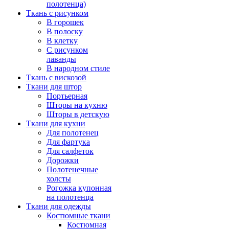
полотенца)
Ткань с рисунком
В горошек
В полоску
В клетку
С рисунком
лаванды
В народном стиле
Ткань с вискозой
Ткани для штор
Портьерная
Шторы на кухню
Шторы в детскую
Ткани для кухни
Для полотенец
Для фартука
Для салфеток
Дорожки
Полотенечные
холсты
Рогожка купонная
на полотенца
Ткани для одежды
Костюмные ткани
Костюмная