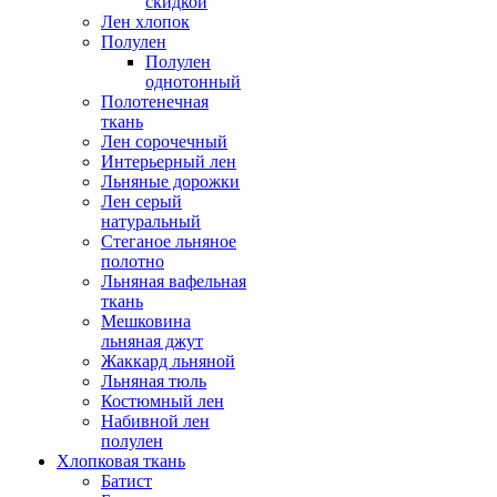
скидкой
Лен хлопок
Полулен
Полулен
однотонный
Полотенечная
ткань
Лен сорочечный
Интерьерный лен
Льняные дорожки
Лен серый
натуральный
Стеганое льняное
полотно
Льняная вафельная
ткань
Мешковина
льняная джут
Жаккард льняной
Льняная тюль
Костюмный лен
Набивной лен
полулен
Хлопковая ткань
Батист