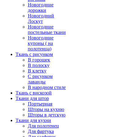
Новогодние
дорожки
Новогодний
Лоскут
Новогодние
постельные ткани
Новогодние
купоны ( на
полотенца)
Ткань с рисунком
В горошек
В полоску
В клетку
С рисунком
лаванды
В народном стиле
Ткань с вискозой
Ткани для штор
Портьерная
Шторы на кухню
Шторы в детскую
Ткани для кухни
Для полотенец
Для фартука
Для салфеток