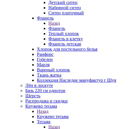
Детский ситец
Набивной ситец
Ситец платочный
Фланель
Назад
Фланель
Теплый хлопок
Фланель в клетку
Фланель детская
Хлопок для постельного белья
Ранфорс
Гобелен
Марля
Вареный хлопок
Ткань жатка
Коллекция Наследие мануфактур г Шуя
Лён в лоскуте
Бязь 220 см однотон
Шерсть
Распродажа и скидки
Кружево тесьма
Назад
Кружево тесьма
Тесьма
Назад