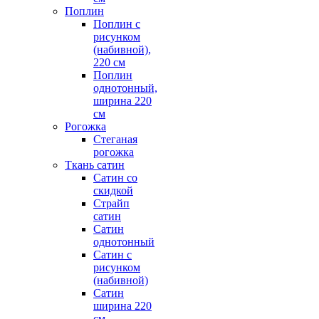
Поплин
Поплин с
рисунком
(набивной),
220 см
Поплин
однотонный,
ширина 220
см
Рогожка
Стеганая
рогожка
Ткань сатин
Сатин со
скидкой
Страйп
сатин
Сатин
однотонный
Сатин с
рисунком
(набивной)
Сатин
ширина 220
см