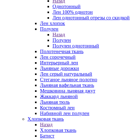
Назад
Однотонный
Лен 100% однотон
Лен однотонный отрезы со скидкой
Лен хлопок
Полулен
Назад
Полулен
Полулен однотонный
Полотенечная ткань
Лен сорочечный
Интерьерный лен
Льняные дорожки
Лен серый натуральный
Стеганое льняное полотно
Льняная вафельная ткань
Мешковина льняная джут
Жаккард льняной
Льняная тюль
Костюмный лен
Набивной лен полулен
Хлопковая ткань
Назад
Хлопковая ткань
Батист