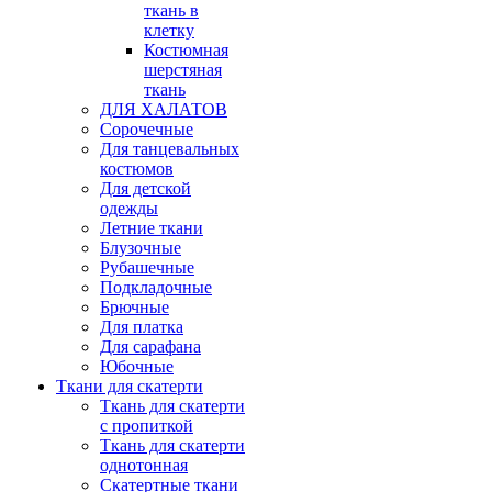
ткань в
клетку
Костюмная
шерстяная
ткань
ДЛЯ ХАЛАТОВ
Сорочечные
Для танцевальных
костюмов
Для детской
одежды
Летние ткани
Блузочные
Рубашечные
Подкладочные
Брючные
Для платка
Для сарафана
Юбочные
Ткани для скатерти
Ткань для скатерти
с пропиткой
Ткань для скатерти
однотонная
Скатертные ткани