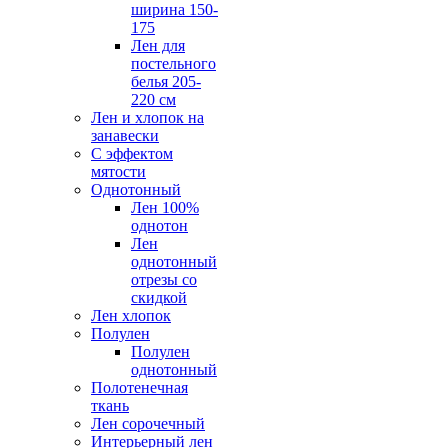
ширина 150-
175
Лен для
постельного
белья 205-
220 см
Лен и хлопок на
занавески
С эффектом
мятости
Однотонный
Лен 100%
однотон
Лен
однотонный
отрезы со
скидкой
Лен хлопок
Полулен
Полулен
однотонный
Полотенечная
ткань
Лен сорочечный
Интерьерный лен