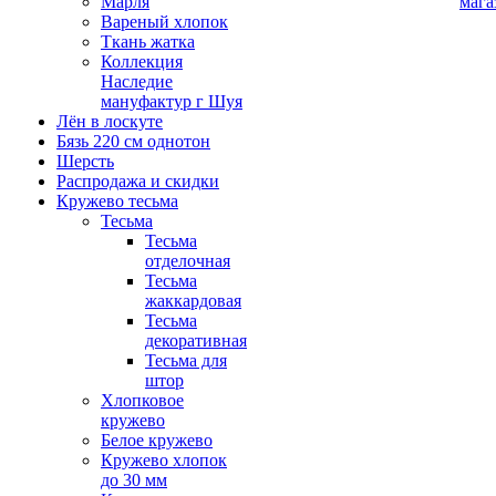
Марля
мага
Вареный хлопок
Ткань жатка
Коллекция
Наследие
мануфактур г Шуя
Лён в лоскуте
Бязь 220 см однотон
Шерсть
Распродажа и скидки
Кружево тесьма
Тесьма
Тесьма
отделочная
Тесьма
жаккардовая
Тесьма
декоративная
Тесьма для
штор
Хлопковое
кружево
Белое кружево
Кружево хлопок
до 30 мм