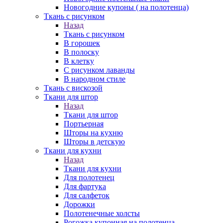
Новогодние купоны ( на полотенца)
Ткань с рисунком
Назад
Ткань с рисунком
В горошек
В полоску
В клетку
С рисунком лаванды
В народном стиле
Ткань с вискозой
Ткани для штор
Назад
Ткани для штор
Портьерная
Шторы на кухню
Шторы в детскую
Ткани для кухни
Назад
Ткани для кухни
Для полотенец
Для фартука
Для салфеток
Дорожки
Полотенечные холсты
Рогожка купонная на полотенца