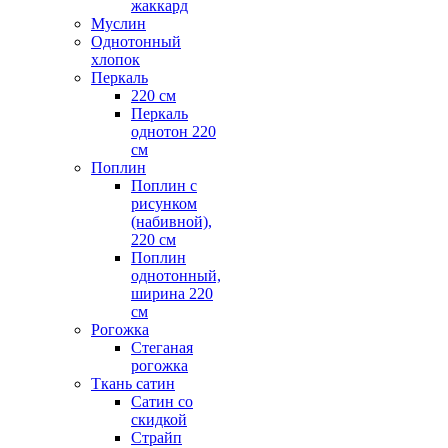
жаккард
Муслин
Однотонный
хлопок
Перкаль
220 см
Перкаль
однотон 220
см
Поплин
Поплин с
рисунком
(набивной),
220 см
Поплин
однотонный,
ширина 220
см
Рогожка
Стеганая
рогожка
Ткань сатин
Сатин со
скидкой
Страйп