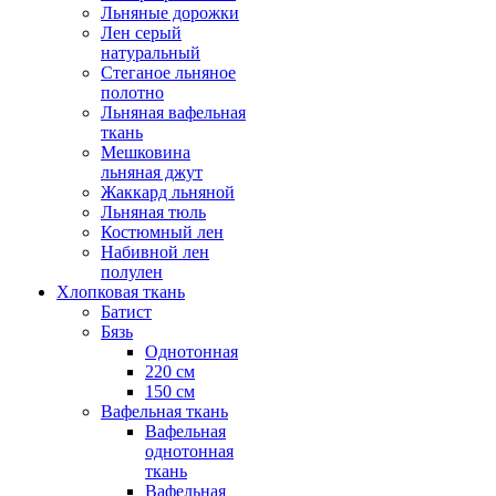
Льняные дорожки
Лен серый
натуральный
Стеганое льняное
полотно
Льняная вафельная
ткань
Мешковина
льняная джут
Жаккард льняной
Льняная тюль
Костюмный лен
Набивной лен
полулен
Хлопковая ткань
Батист
Бязь
Однотонная
220 см
150 см
Вафельная ткань
Вафельная
однотонная
ткань
Вафельная