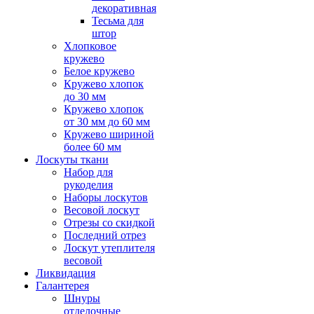
декоративная
Тесьма для
штор
Хлопковое
кружево
Белое кружево
Кружево хлопок
до 30 мм
Кружево хлопок
от 30 мм до 60 мм
Кружево шириной
более 60 мм
Лоскуты ткани
Набор для
рукоделия
Наборы лоскутов
Весовой лоскут
Отрезы со скидкой
Последний отрез
Лоскут утеплителя
весовой
Ликвидация
Галантерея
Шнуры
отделочные