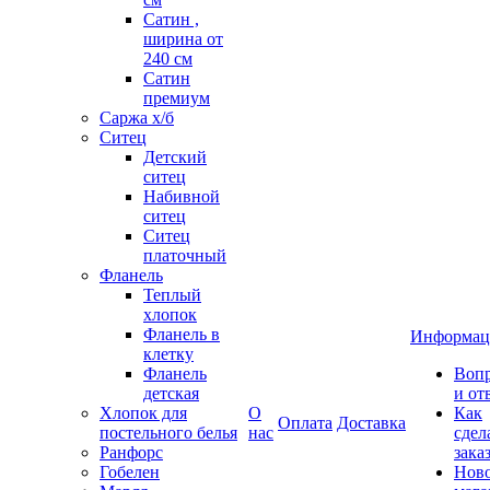
Сатин ,
ширина от
240 см
Сатин
премиум
Саржа х/б
Ситец
Детский
ситец
Набивной
ситец
Ситец
платочный
Фланель
Теплый
хлопок
Фланель в
Информац
клетку
Фланель
Воп
детская
и от
Хлопок для
О
Как
Оплата
Доставка
постельного белья
нас
сдел
Ранфорс
зака
Гобелен
Нов