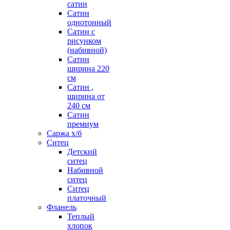
сатин
Сатин
однотонный
Сатин с
рисунком
(набивной)
Сатин
ширина 220
см
Сатин ,
ширина от
240 см
Сатин
премиум
Саржа х/б
Ситец
Детский
ситец
Набивной
ситец
Ситец
платочный
Фланель
Теплый
хлопок