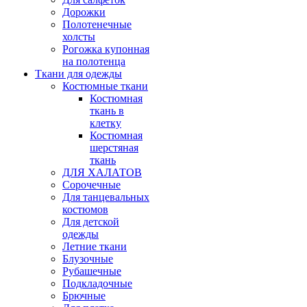
Дорожки
Полотенечные
холсты
Рогожка купонная
на полотенца
Ткани для одежды
Костюмные ткани
Костюмная
ткань в
клетку
Костюмная
шерстяная
ткань
ДЛЯ ХАЛАТОВ
Сорочечные
Для танцевальных
костюмов
Для детской
одежды
Летние ткани
Блузочные
Рубашечные
Подкладочные
Брючные