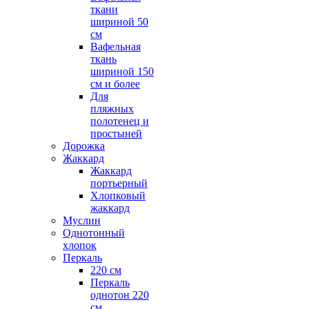
ткани
шириной 50
см
Вафельная
ткань
шириной 150
см и более
Для
пляжных
полотенец и
простыней
Дорожка
Жаккард
Жаккард
портьерный
Хлопковый
жаккард
Муслин
Однотонный
хлопок
Перкаль
220 см
Перкаль
однотон 220
см