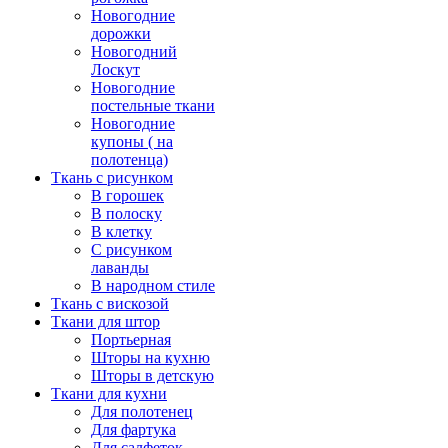
Новогодние
дорожки
Новогодний
Лоскут
Новогодние
постельные ткани
Новогодние
купоны ( на
полотенца)
Ткань с рисунком
В горошек
В полоску
В клетку
С рисунком
лаванды
В народном стиле
Ткань с вискозой
Ткани для штор
Портьерная
Шторы на кухню
Шторы в детскую
Ткани для кухни
Для полотенец
Для фартука
Для салфеток