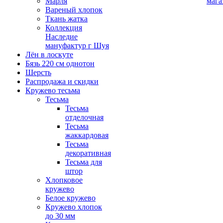
Марля
мага
Вареный хлопок
Ткань жатка
Коллекция
Наследие
мануфактур г Шуя
Лён в лоскуте
Бязь 220 см однотон
Шерсть
Распродажа и скидки
Кружево тесьма
Тесьма
Тесьма
отделочная
Тесьма
жаккардовая
Тесьма
декоративная
Тесьма для
штор
Хлопковое
кружево
Белое кружево
Кружево хлопок
до 30 мм