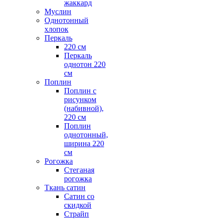
жаккард
Муслин
Однотонный
хлопок
Перкаль
220 см
Перкаль
однотон 220
см
Поплин
Поплин с
рисунком
(набивной),
220 см
Поплин
однотонный,
ширина 220
см
Рогожка
Стеганая
рогожка
Ткань сатин
Сатин со
скидкой
Страйп