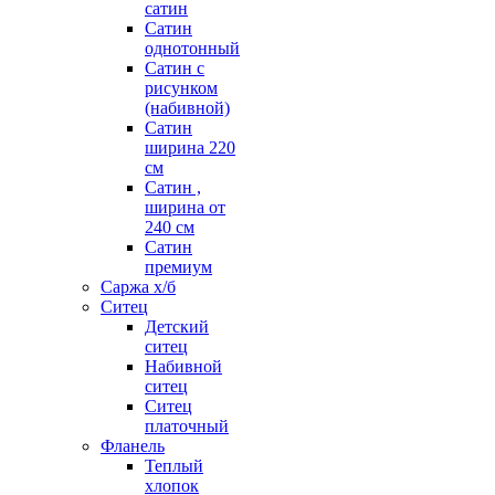
сатин
Сатин
однотонный
Сатин с
рисунком
(набивной)
Сатин
ширина 220
см
Сатин ,
ширина от
240 см
Сатин
премиум
Саржа х/б
Ситец
Детский
ситец
Набивной
ситец
Ситец
платочный
Фланель
Теплый
хлопок