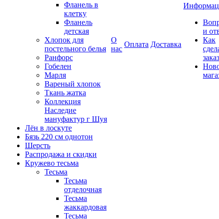
Фланель в
Информац
клетку
Фланель
Воп
детская
и от
Хлопок для
О
Как
Оплата
Доставка
постельного белья
нас
сдел
Ранфорс
зака
Гобелен
Нов
Марля
мага
Вареный хлопок
Ткань жатка
Коллекция
Наследие
мануфактур г Шуя
Лён в лоскуте
Бязь 220 см однотон
Шерсть
Распродажа и скидки
Кружево тесьма
Тесьма
Тесьма
отделочная
Тесьма
жаккардовая
Тесьма