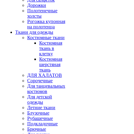
Дорожки
Полотенечные
холсты
Рогожка купонная
на полотенца
Ткани для одежды
Костюмные ткани
Костюмная
ткань в
клетку
Костюмная
шерстяная
ткань
ДЛЯ ХАЛАТОВ
Сорочечные
Для танцевальных
костюмов
Для детской
одежды
Летние ткани
Блузочные
Рубашечные
Подкладочные
Брючные