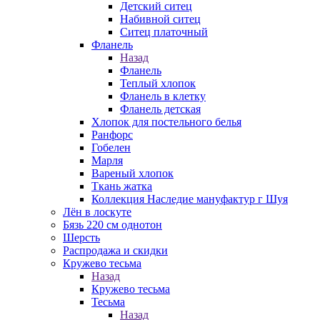
Детский ситец
Набивной ситец
Ситец платочный
Фланель
Назад
Фланель
Теплый хлопок
Фланель в клетку
Фланель детская
Хлопок для постельного белья
Ранфорс
Гобелен
Марля
Вареный хлопок
Ткань жатка
Коллекция Наследие мануфактур г Шуя
Лён в лоскуте
Бязь 220 см однотон
Шерсть
Распродажа и скидки
Кружево тесьма
Назад
Кружево тесьма
Тесьма
Назад