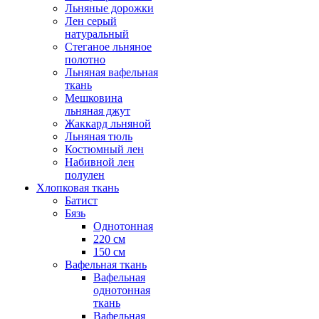
Льняные дорожки
Лен серый
натуральный
Стеганое льняное
полотно
Льняная вафельная
ткань
Мешковина
льняная джут
Жаккард льняной
Льняная тюль
Костюмный лен
Набивной лен
полулен
Хлопковая ткань
Батист
Бязь
Однотонная
220 см
150 см
Вафельная ткань
Вафельная
однотонная
ткань
Вафельная