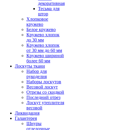
декоративная
Тесьма для
штор
Хлопковое
кружево
Белое кружево
Кружево хлопок
до 30 мм
Кружево хлопок
от 30 мм до 60 мм
Кружево шириной
более 60 мм
Лоскуты ткани
Набор для
рукоделия
Наборы лоскутов
Весовой лоскут
Отрезы со скидкой
Последний отрез
Лоскут утеплителя
весовой
Ликвидация
Галантерея
Шнуры
отделочные