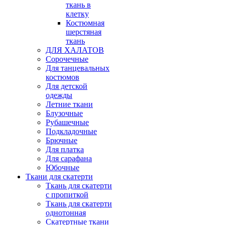
ткань в
клетку
Костюмная
шерстяная
ткань
ДЛЯ ХАЛАТОВ
Сорочечные
Для танцевальных
костюмов
Для детской
одежды
Летние ткани
Блузочные
Рубашечные
Подкладочные
Брючные
Для платка
Для сарафана
Юбочные
Ткани для скатерти
Ткань для скатерти
с пропиткой
Ткань для скатерти
однотонная
Скатертные ткани