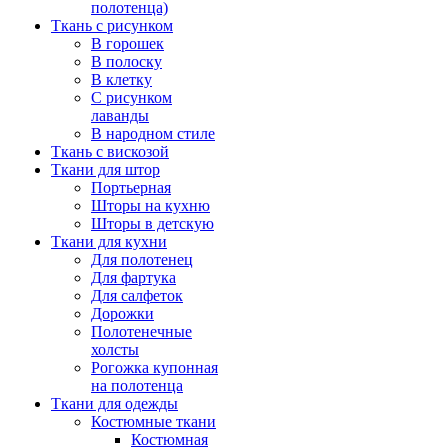
полотенца)
Ткань с рисунком
В горошек
В полоску
В клетку
С рисунком
лаванды
В народном стиле
Ткань с вискозой
Ткани для штор
Портьерная
Шторы на кухню
Шторы в детскую
Ткани для кухни
Для полотенец
Для фартука
Для салфеток
Дорожки
Полотенечные
холсты
Рогожка купонная
на полотенца
Ткани для одежды
Костюмные ткани
Костюмная