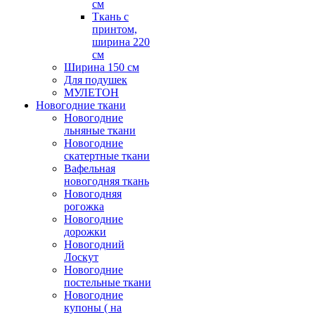
см
Ткань с
принтом,
ширина 220
см
Ширина 150 см
Для подушек
МУЛЕТОН
Новогодние ткани
Новогодние
льняные ткани
Новогодние
скатертные ткани
Вафельная
новогодняя ткань
Новогодняя
рогожка
Новогодние
дорожки
Новогодний
Лоскут
Новогодние
постельные ткани
Новогодние
купоны ( на