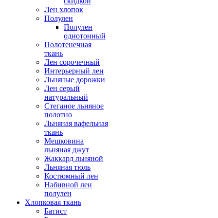
скидкой
Лен хлопок
Полулен
Полулен
однотонный
Полотенечная
ткань
Лен сорочечный
Интерьерный лен
Льняные дорожки
Лен серый
натуральный
Стеганое льняное
полотно
Льняная вафельная
ткань
Мешковина
льняная джут
Жаккард льняной
Льняная тюль
Костюмный лен
Набивной лен
полулен
Хлопковая ткань
Батист