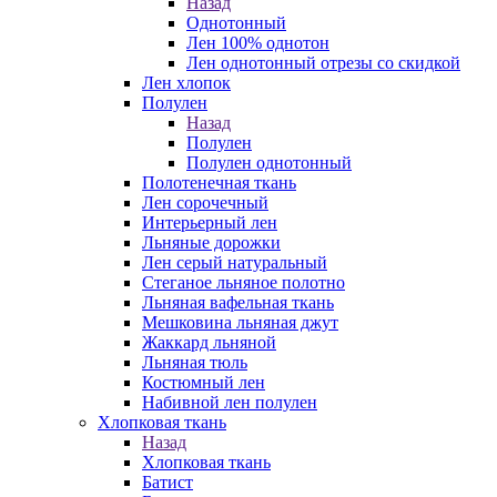
Назад
Однотонный
Лен 100% однотон
Лен однотонный отрезы со скидкой
Лен хлопок
Полулен
Назад
Полулен
Полулен однотонный
Полотенечная ткань
Лен сорочечный
Интерьерный лен
Льняные дорожки
Лен серый натуральный
Стеганое льняное полотно
Льняная вафельная ткань
Мешковина льняная джут
Жаккард льняной
Льняная тюль
Костюмный лен
Набивной лен полулен
Хлопковая ткань
Назад
Хлопковая ткань
Батист