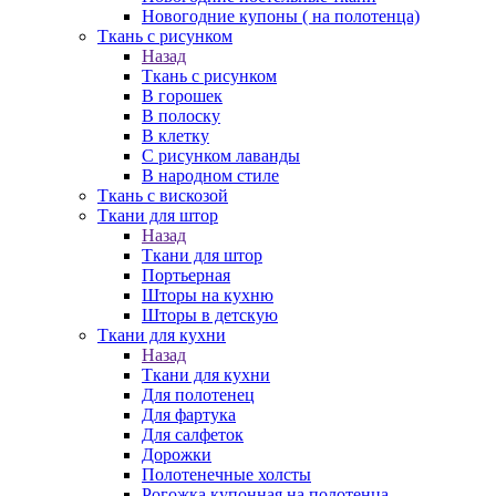
Новогодние купоны ( на полотенца)
Ткань с рисунком
Назад
Ткань с рисунком
В горошек
В полоску
В клетку
С рисунком лаванды
В народном стиле
Ткань с вискозой
Ткани для штор
Назад
Ткани для штор
Портьерная
Шторы на кухню
Шторы в детскую
Ткани для кухни
Назад
Ткани для кухни
Для полотенец
Для фартука
Для салфеток
Дорожки
Полотенечные холсты
Рогожка купонная на полотенца