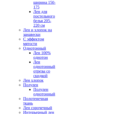
ширина 150-
175
Лен для
постельного
белья 205-
220 см
Лен и хлопок на
занавески
С эффектом
мятости
Однотонный
Лен 100%
однотон
Лен
однотонный
отрезы со
скидкой
Лен хлопок
Полулен
Полулен
однотонный
Полотенечная
ткань
Лен сорочечный
Интерьерный лен