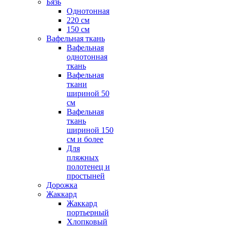
Бязь
Однотонная
220 см
150 см
Вафельная ткань
Вафельная
однотонная
ткань
Вафельная
ткани
шириной 50
см
Вафельная
ткань
шириной 150
см и более
Для
пляжных
полотенец и
простыней
Дорожка
Жаккард
Жаккард
портьерный
Хлопковый