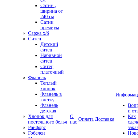
Сатин ,
ширина от
240 см
Сатин
премиум
Саржа х/б
Ситец
Детский
ситец
Набивной
ситец
Ситец
платочный
Фланель
Теплый
хлопок
Фланель в
Информац
клетку
Фланель
Воп
детская
и от
Хлопок для
О
Как
Оплата
Доставка
постельного белья
нас
сдел
Ранфорс
зака
Гобелен
Нов