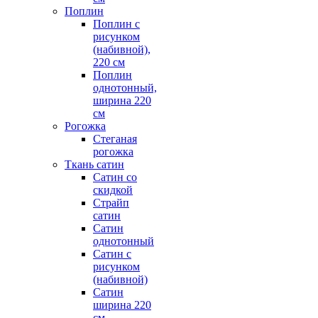
Поплин
Поплин с
рисунком
(набивной),
220 см
Поплин
однотонный,
ширина 220
см
Рогожка
Стеганая
рогожка
Ткань сатин
Сатин со
скидкой
Страйп
сатин
Сатин
однотонный
Сатин с
рисунком
(набивной)
Сатин
ширина 220
см