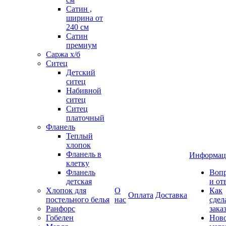
Сатин ,
ширина от
240 см
Сатин
премиум
Саржа х/б
Ситец
Детский
ситец
Набивной
ситец
Ситец
платочный
Фланель
Теплый
хлопок
Фланель в
Информац
клетку
Фланель
Воп
детская
и от
Хлопок для
О
Как
Оплата
Доставка
постельного белья
нас
сдел
Ранфорс
зака
Гобелен
Нов