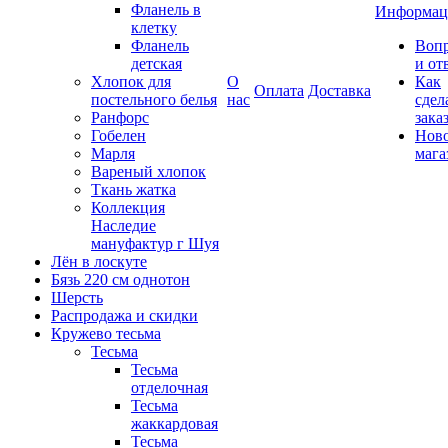
Фланель в
Информац
клетку
Фланель
Воп
детская
и от
Хлопок для
О
Как
Оплата
Доставка
постельного белья
нас
сдел
Ранфорс
зака
Гобелен
Нов
Марля
мага
Вареный хлопок
Ткань жатка
Коллекция
Наследие
мануфактур г Шуя
Лён в лоскуте
Бязь 220 см однотон
Шерсть
Распродажа и скидки
Кружево тесьма
Тесьма
Тесьма
отделочная
Тесьма
жаккардовая
Тесьма