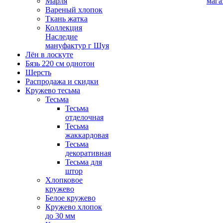
Марля
мага
Вареный хлопок
Ткань жатка
Коллекция
Наследие
мануфактур г Шуя
Лён в лоскуте
Бязь 220 см однотон
Шерсть
Распродажа и скидки
Кружево тесьма
Тесьма
Тесьма
отделочная
Тесьма
жаккардовая
Тесьма
декоративная
Тесьма для
штор
Хлопковое
кружево
Белое кружево
Кружево хлопок
до 30 мм