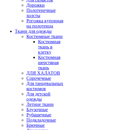
Дорожки
Полотенечные
холсты
Рогожка купонная
на полотенца
Ткани для одежды
Костюмные ткани
Костюмная
ткань в
клетку
Костюмная
шерстяная
ткань
ДЛЯ ХАЛАТОВ
Сорочечные
Для танцевальных
костюмов
Для детской
одежды
Летние ткани
Блузочные
Рубашечные
Подкладочные
Брючные