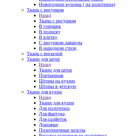
Новогодние купоны ( на полотенца)
Ткань с рисунком
Назад
Ткань с рисунком
В горошек
В полоску
В клетку
С рисунком лаванды
В народном стиле
Ткань с вискозой
Ткани для штор
Назад
Ткани для штор
Портьерная
Шторы на кухню
Шторы в детскую
Ткани для кухни
Назад
Ткани для кухни
Для полотенец
Для фартука
Для салфеток
Дорожки
Полотенечные холсты
Рогожка купонная на полотенца