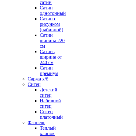
сатин
Сатин
однотонный
Сатин с
рисунком
(набивной)
Сатин
ширина 220
см
Сатин ,
ширина от
240 см
Сатин
премиум
Саржа х/б
Ситец
Детский
ситец
Набивной
ситец
Ситец
платочный
Фланель
Теплый
хлопок