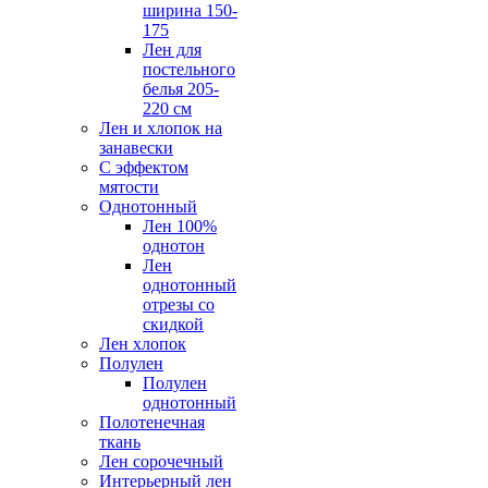
ширина 150-
175
Лен для
постельного
белья 205-
220 см
Лен и хлопок на
занавески
С эффектом
мятости
Однотонный
Лен 100%
однотон
Лен
однотонный
отрезы со
скидкой
Лен хлопок
Полулен
Полулен
однотонный
Полотенечная
ткань
Лен сорочечный
Интерьерный лен