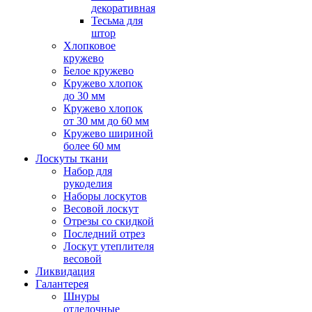
декоративная
Тесьма для
штор
Хлопковое
кружево
Белое кружево
Кружево хлопок
до 30 мм
Кружево хлопок
от 30 мм до 60 мм
Кружево шириной
более 60 мм
Лоскуты ткани
Набор для
рукоделия
Наборы лоскутов
Весовой лоскут
Отрезы со скидкой
Последний отрез
Лоскут утеплителя
весовой
Ликвидация
Галантерея
Шнуры
отделочные