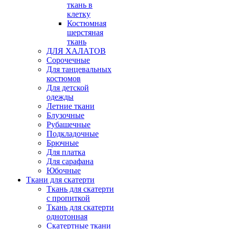
ткань в
клетку
Костюмная
шерстяная
ткань
ДЛЯ ХАЛАТОВ
Сорочечные
Для танцевальных
костюмов
Для детской
одежды
Летние ткани
Блузочные
Рубашечные
Подкладочные
Брючные
Для платка
Для сарафана
Юбочные
Ткани для скатерти
Ткань для скатерти
с пропиткой
Ткань для скатерти
однотонная
Скатертные ткани