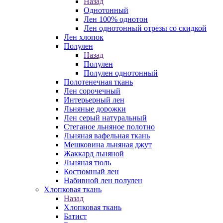
Назад
Однотонный
Лен 100% однотон
Лен однотонный отрезы со скидкой
Лен хлопок
Полулен
Назад
Полулен
Полулен однотонный
Полотенечная ткань
Лен сорочечный
Интерьерный лен
Льняные дорожки
Лен серый натуральный
Стеганое льняное полотно
Льняная вафельная ткань
Мешковина льняная джут
Жаккард льняной
Льняная тюль
Костюмный лен
Набивной лен полулен
Хлопковая ткань
Назад
Хлопковая ткань
Батист