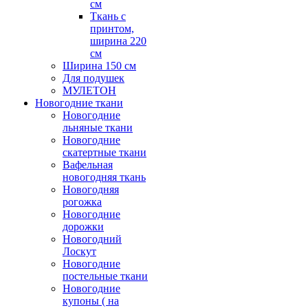
см
Ткань с
принтом,
ширина 220
см
Ширина 150 см
Для подушек
МУЛЕТОН
Новогодние ткани
Новогодние
льняные ткани
Новогодние
скатертные ткани
Вафельная
новогодняя ткань
Новогодняя
рогожка
Новогодние
дорожки
Новогодний
Лоскут
Новогодние
постельные ткани
Новогодние
купоны ( на