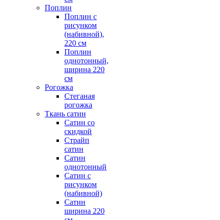
Поплин
Поплин с
рисунком
(набивной),
220 см
Поплин
однотонный,
ширина 220
см
Рогожка
Стеганая
рогожка
Ткань сатин
Сатин со
скидкой
Страйп
сатин
Сатин
однотонный
Сатин с
рисунком
(набивной)
Сатин
ширина 220
см