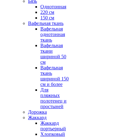
Бязь
Однотонная
220 см
150 см
Вафельная ткань
Вафельная
однотонная
ткань
Вафельная
ткани
шириной 50
см
Вафельная
ткань
шириной 150
см и более
Для
пляжных
полотенец и
простыней
Дорожка
Жаккард
Жаккард
портьерный
Хлопковый