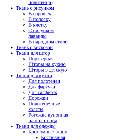
полотенца)
Ткань с рисунком
В горошек
В полоску
В клетку
С рисунком
лаванды
В народном стиле
Ткань с вискозой
Ткани для штор
Портьерная
Шторы на кухню
Шторы в детскую
Ткани для кухни
Для полотенец
Для фартука
Для салфеток
Дорожки
Полотенечные
холсты
Рогожка купонная
на полотенца
Ткани для одежды
Костюмные ткани
Костюмная