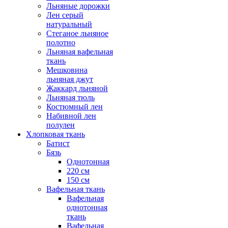
Льняные дорожки
Лен серый
натуральный
Стеганое льняное
полотно
Льняная вафельная
ткань
Мешковина
льняная джут
Жаккард льняной
Льняная тюль
Костюмный лен
Набивной лен
полулен
Хлопковая ткань
Батист
Бязь
Однотонная
220 см
150 см
Вафельная ткань
Вафельная
однотонная
ткань
Вафельная