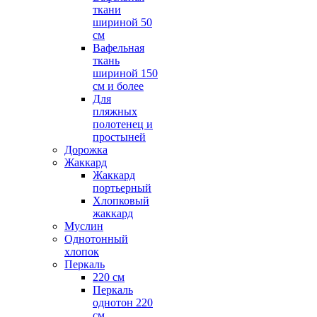
ткани
шириной 50
см
Вафельная
ткань
шириной 150
см и более
Для
пляжных
полотенец и
простыней
Дорожка
Жаккард
Жаккард
портьерный
Хлопковый
жаккард
Муслин
Однотонный
хлопок
Перкаль
220 см
Перкаль
однотон 220
см