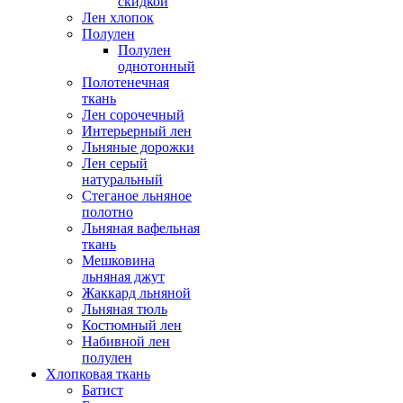
скидкой
Лен хлопок
Полулен
Полулен
однотонный
Полотенечная
ткань
Лен сорочечный
Интерьерный лен
Льняные дорожки
Лен серый
натуральный
Стеганое льняное
полотно
Льняная вафельная
ткань
Мешковина
льняная джут
Жаккард льняной
Льняная тюль
Костюмный лен
Набивной лен
полулен
Хлопковая ткань
Батист