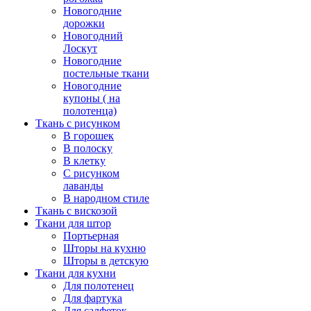
Новогодние
дорожки
Новогодний
Лоскут
Новогодние
постельные ткани
Новогодние
купоны ( на
полотенца)
Ткань с рисунком
В горошек
В полоску
В клетку
С рисунком
лаванды
В народном стиле
Ткань с вискозой
Ткани для штор
Портьерная
Шторы на кухню
Шторы в детскую
Ткани для кухни
Для полотенец
Для фартука
Для салфеток