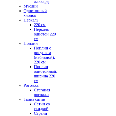
жаккард
Муслин
Однотонный
хлопок
Перкаль
220 см
Перкаль
однотон 220
см
Поплин
Поплин с
рисунком
(набивной),
220 см
Поплин
однотонный,
ширина 220
см
Рогожка
Стеганая
рогожка
Ткань сатин
Сатин со
скидкой
Страйп