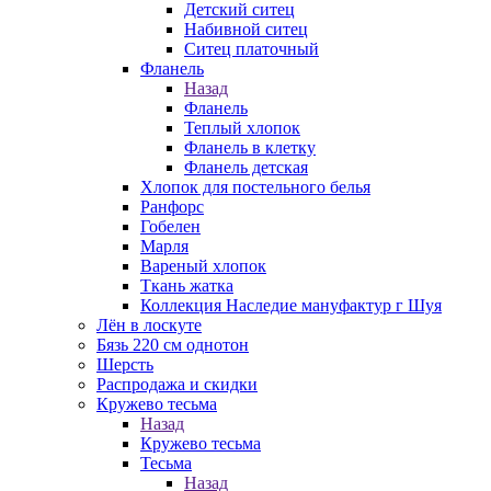
Детский ситец
Набивной ситец
Ситец платочный
Фланель
Назад
Фланель
Теплый хлопок
Фланель в клетку
Фланель детская
Хлопок для постельного белья
Ранфорс
Гобелен
Марля
Вареный хлопок
Ткань жатка
Коллекция Наследие мануфактур г Шуя
Лён в лоскуте
Бязь 220 см однотон
Шерсть
Распродажа и скидки
Кружево тесьма
Назад
Кружево тесьма
Тесьма
Назад