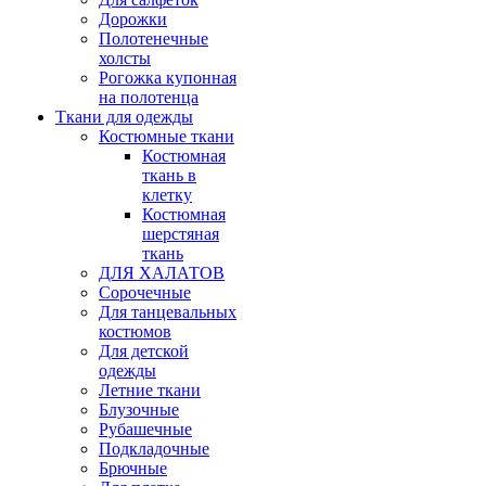
Дорожки
Полотенечные
холсты
Рогожка купонная
на полотенца
Ткани для одежды
Костюмные ткани
Костюмная
ткань в
клетку
Костюмная
шерстяная
ткань
ДЛЯ ХАЛАТОВ
Сорочечные
Для танцевальных
костюмов
Для детской
одежды
Летние ткани
Блузочные
Рубашечные
Подкладочные
Брючные