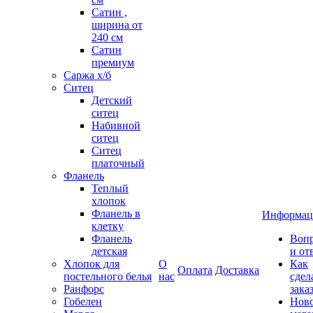
Сатин ,
ширина от
240 см
Сатин
премиум
Саржа х/б
Ситец
Детский
ситец
Набивной
ситец
Ситец
платочный
Фланель
Теплый
хлопок
Фланель в
Информац
клетку
Фланель
Воп
детская
и от
Хлопок для
О
Как
Оплата
Доставка
постельного белья
нас
сдел
Ранфорс
зака
Гобелен
Нов