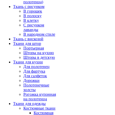
полотенца)
Ткань с рисунком
В горошек
В полоску
В клетку
С рисунком
лаванды
В народном стиле
Ткань с вискозой
Ткани для штор
Портьерная
Шторы на кухню
Шторы в детскую
Ткани для кухни
Для полотенец
Для фартука
Для салфеток
Дорожки
Полотенечные
холсты
Рогожка купонная
на полотенца
Ткани для одежды
Костюмные ткани
Костюмная