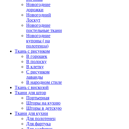
Новогодние
дорожки
Новогодний
Лоскут
Новогодние
постельные ткани
Новогодние
купоны ( на
полотенца)
Ткань с рисунком
В горошек
В полоску
В клетку
С рисунком
лаванды
В народном стиле
Ткань с вискозой
Ткани для штор
Портьерная
Шторы на кухню
Шторы в детскую
Ткани для кухни
Для полотенец
Для фартука
Для салфеток