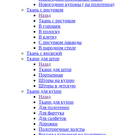
Новогодние купоны ( на полотенца)
Ткань с рисунком
Назад
Ткань с рисунком
В горошек
В полоску
В клетку
С рисунком лаванды
В народном стиле
Ткань с вискозой
Ткани для штор
Назад
Ткани для штор
Портьерная
Шторы на кухню
Шторы в детскую
Ткани для кухни
Назад
Ткани для кухни
Для полотенец
Для фартука
Для салфеток
Дорожки
Полотенечные холсты
Рогожка купонная на полотенца