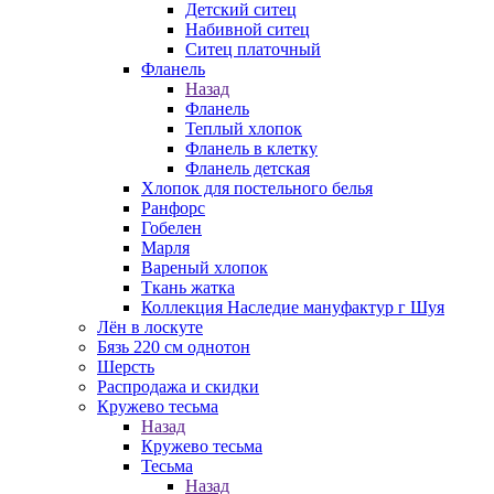
Детский ситец
Набивной ситец
Ситец платочный
Фланель
Назад
Фланель
Теплый хлопок
Фланель в клетку
Фланель детская
Хлопок для постельного белья
Ранфорс
Гобелен
Марля
Вареный хлопок
Ткань жатка
Коллекция Наследие мануфактур г Шуя
Лён в лоскуте
Бязь 220 см однотон
Шерсть
Распродажа и скидки
Кружево тесьма
Назад
Кружево тесьма
Тесьма
Назад