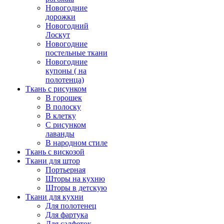
Новогодние
дорожки
Новогодний
Лоскут
Новогодние
постельные ткани
Новогодние
купоны ( на
полотенца)
Ткань с рисунком
В горошек
В полоску
В клетку
С рисунком
лаванды
В народном стиле
Ткань с вискозой
Ткани для штор
Портьерная
Шторы на кухню
Шторы в детскую
Ткани для кухни
Для полотенец
Для фартука
Для салфеток