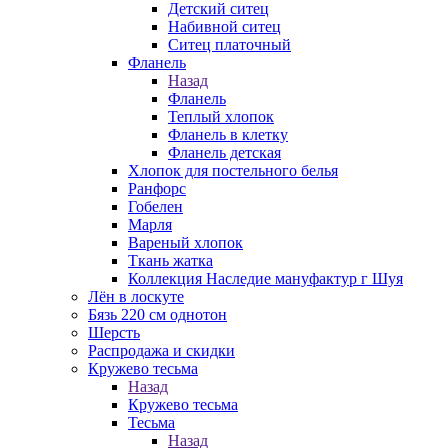
Детский ситец
Набивной ситец
Ситец платочный
Фланель
Назад
Фланель
Теплый хлопок
Фланель в клетку
Фланель детская
Хлопок для постельного белья
Ранфорс
Гобелен
Марля
Вареный хлопок
Ткань жатка
Коллекция Наследие мануфактур г Шуя
Лён в лоскуте
Бязь 220 см однотон
Шерсть
Распродажа и скидки
Кружево тесьма
Назад
Кружево тесьма
Тесьма
Назад