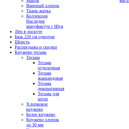
Марля
мага
Вареный хлопок
Ткань жатка
Коллекция
Наследие
мануфактур г Шуя
Лён в лоскуте
Бязь 220 см однотон
Шерсть
Распродажа и скидки
Кружево тесьма
Тесьма
Тесьма
отделочная
Тесьма
жаккардовая
Тесьма
декоративная
Тесьма для
штор
Хлопковое
кружево
Белое кружево
Кружево хлопок
до 30 мм