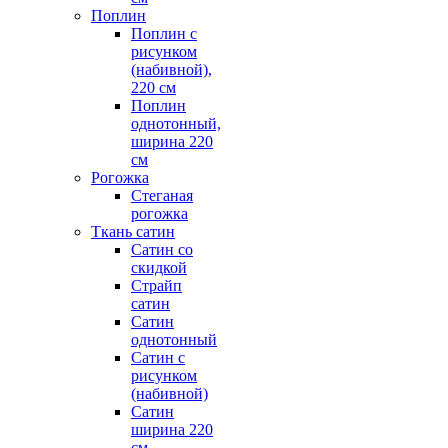
Поплин
Поплин с
рисунком
(набивной),
220 см
Поплин
однотонный,
ширина 220
см
Рогожка
Стеганая
рогожка
Ткань сатин
Сатин со
скидкой
Страйп
сатин
Сатин
однотонный
Сатин с
рисунком
(набивной)
Сатин
ширина 220
см