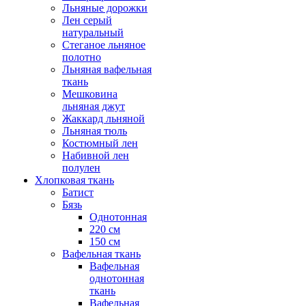
Льняные дорожки
Лен серый
натуральный
Стеганое льняное
полотно
Льняная вафельная
ткань
Мешковина
льняная джут
Жаккард льняной
Льняная тюль
Костюмный лен
Набивной лен
полулен
Хлопковая ткань
Батист
Бязь
Однотонная
220 см
150 см
Вафельная ткань
Вафельная
однотонная
ткань
Вафельная