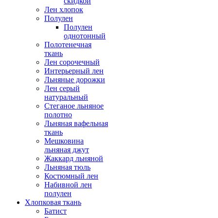
скидкой
Лен хлопок
Полулен
Полулен
однотонный
Полотенечная
ткань
Лен сорочечный
Интерьерный лен
Льняные дорожки
Лен серый
натуральный
Стеганое льняное
полотно
Льняная вафельная
ткань
Мешковина
льняная джут
Жаккард льняной
Льняная тюль
Костюмный лен
Набивной лен
полулен
Хлопковая ткань
Батист