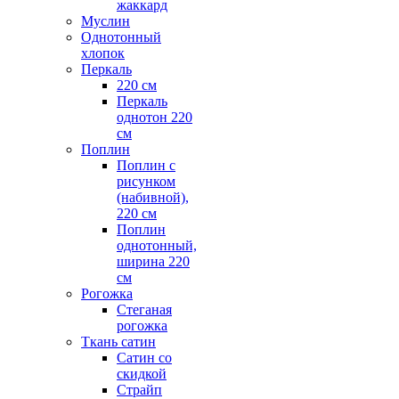
жаккард
Муслин
Однотонный
хлопок
Перкаль
220 см
Перкаль
однотон 220
см
Поплин
Поплин с
рисунком
(набивной),
220 см
Поплин
однотонный,
ширина 220
см
Рогожка
Стеганая
рогожка
Ткань сатин
Сатин со
скидкой
Страйп