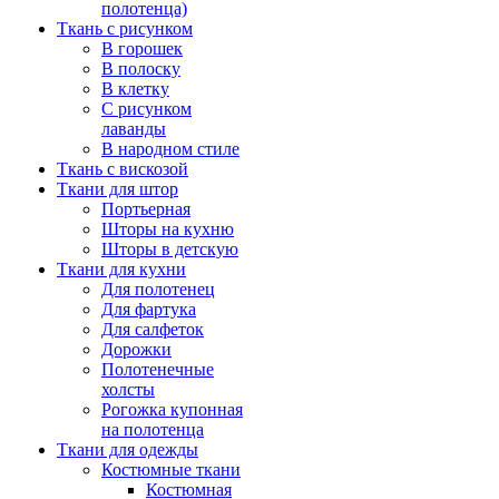
полотенца)
Ткань с рисунком
В горошек
В полоску
В клетку
С рисунком
лаванды
В народном стиле
Ткань с вискозой
Ткани для штор
Портьерная
Шторы на кухню
Шторы в детскую
Ткани для кухни
Для полотенец
Для фартука
Для салфеток
Дорожки
Полотенечные
холсты
Рогожка купонная
на полотенца
Ткани для одежды
Костюмные ткани
Костюмная