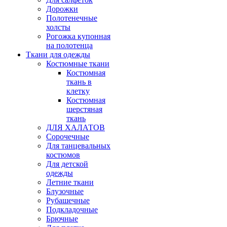
Дорожки
Полотенечные
холсты
Рогожка купонная
на полотенца
Ткани для одежды
Костюмные ткани
Костюмная
ткань в
клетку
Костюмная
шерстяная
ткань
ДЛЯ ХАЛАТОВ
Сорочечные
Для танцевальных
костюмов
Для детской
одежды
Летние ткани
Блузочные
Рубашечные
Подкладочные
Брючные