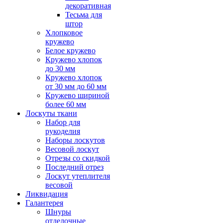
декоративная
Тесьма для
штор
Хлопковое
кружево
Белое кружево
Кружево хлопок
до 30 мм
Кружево хлопок
от 30 мм до 60 мм
Кружево шириной
более 60 мм
Лоскуты ткани
Набор для
рукоделия
Наборы лоскутов
Весовой лоскут
Отрезы со скидкой
Последний отрез
Лоскут утеплителя
весовой
Ликвидация
Галантерея
Шнуры
отделочные