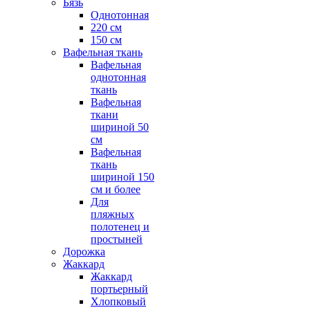
Бязь
Однотонная
220 см
150 см
Вафельная ткань
Вафельная
однотонная
ткань
Вафельная
ткани
шириной 50
см
Вафельная
ткань
шириной 150
см и более
Для
пляжных
полотенец и
простыней
Дорожка
Жаккард
Жаккард
портьерный
Хлопковый