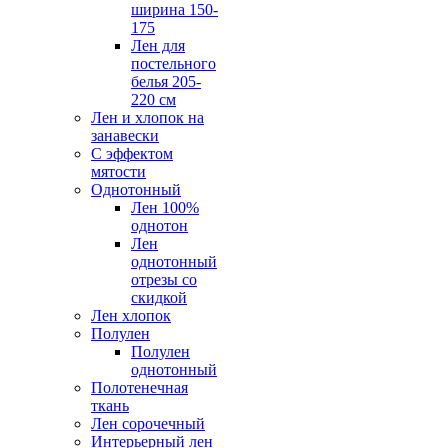
ширина 150-
175
Лен для
постельного
белья 205-
220 см
Лен и хлопок на
занавески
С эффектом
мятости
Однотонный
Лен 100%
однотон
Лен
однотонный
отрезы со
скидкой
Лен хлопок
Полулен
Полулен
однотонный
Полотенечная
ткань
Лен сорочечный
Интерьерный лен