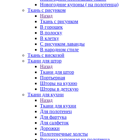
Новогодние купоны ( на полотенца)
Ткань с рисунком
Назад
Ткань с рисунком
В горошек
В полоску
В клетку
С рисунком лаванды
В народном стиле
Ткань с вискозой
Ткани для штор
Назад
Ткани для штор
Портьерная
Шторы на кухню
Шторы в детскую
Ткани для кухни
Назад
Ткани для кухни
Для полотенец
Для фартука
Для салфеток
Дорожки
Полотенечные холсты
Рогожка купонная на полотенца