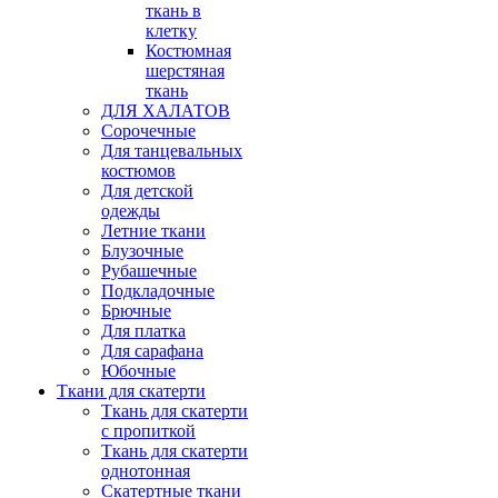
ткань в
клетку
Костюмная
шерстяная
ткань
ДЛЯ ХАЛАТОВ
Сорочечные
Для танцевальных
костюмов
Для детской
одежды
Летние ткани
Блузочные
Рубашечные
Подкладочные
Брючные
Для платка
Для сарафана
Юбочные
Ткани для скатерти
Ткань для скатерти
с пропиткой
Ткань для скатерти
однотонная
Скатертные ткани