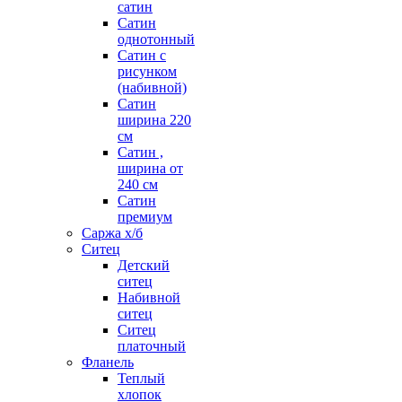
сатин
Сатин
однотонный
Сатин с
рисунком
(набивной)
Сатин
ширина 220
см
Сатин ,
ширина от
240 см
Сатин
премиум
Саржа х/б
Ситец
Детский
ситец
Набивной
ситец
Ситец
платочный
Фланель
Теплый
хлопок