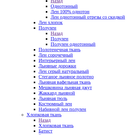
Назад
Однотонный
Лен 100% однотон
Лен однотонный отрезы со скидкой
Лен хлопок
Полулен
Назад
Полулен
Полулен однотонный
Полотенечная ткань
Лен сорочечный
Интерьерный лен
Льняные дорожки
Лен серый натуральный
Стеганое льняное полотно
Льняная вафельная ткань
Мешковина льняная джут
Жаккард льняной
Льняная тюль
Костюмный лен
Набивной лен полулен
Хлопковая ткань
Назад
Хлопковая ткань
Батист