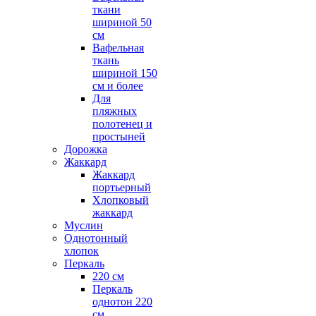
ткани
шириной 50
см
Вафельная
ткань
шириной 150
см и более
Для
пляжных
полотенец и
простыней
Дорожка
Жаккард
Жаккард
портьерный
Хлопковый
жаккард
Муслин
Однотонный
хлопок
Перкаль
220 см
Перкаль
однотон 220
см