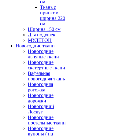
см
Ткань с
принтом,
ширина 220
см
Ширина 150 см
Для подушек
МУЛЕТОН
Новогодние ткани
Новогодние
льняные ткани
Новогодние
скатертные ткани
Вафельная
новогодняя ткань
Новогодняя
рогожка
Новогодние
дорожки
Новогодний
Лоскут
Новогодние
постельные ткани
Новогодние
купоны ( на