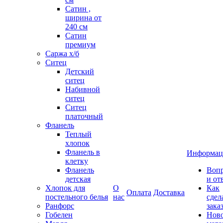
Сатин ,
ширина от
240 см
Сатин
премиум
Саржа х/б
Ситец
Детский
ситец
Набивной
ситец
Ситец
платочный
Фланель
Теплый
хлопок
Фланель в
Информац
клетку
Фланель
Воп
детская
и от
Хлопок для
О
Как
Оплата
Доставка
постельного белья
нас
сдел
Ранфорс
зака
Гобелен
Нов