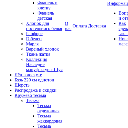
Фланель в
Информац
клетку
Фланель
Воп
детская
и от
Хлопок для
О
Как
Оплата
Доставка
постельного белья
нас
сдел
Ранфорс
зака
Гобелен
Нов
Марля
мага
Вареный хлопок
Ткань жатка
Коллекция
Наследие
мануфактур г Шуя
Лён в лоскуте
Бязь 220 см однотон
Шерсть
Распродажа и скидки
Кружево тесьма
Тесьма
Тесьма
отделочная
Тесьма
жаккардовая
Тесьма