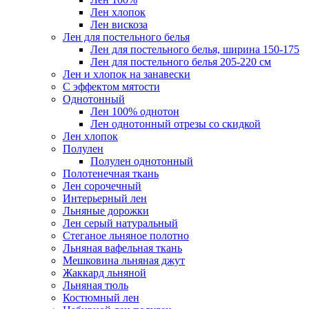
Лен хлопок
Лен вискоза
Лен для постельного белья
Лен для постельного белья, ширина 150-175
Лен для постельного белья 205-220 см
Лен и хлопок на занавески
С эффектом мятости
Однотонный
Лен 100% однотон
Лен однотонный отрезы со скидкой
Лен хлопок
Полулен
Полулен однотонный
Полотенечная ткань
Лен сорочечный
Интерьерный лен
Льняные дорожки
Лен серый натуральный
Стеганое льняное полотно
Льняная вафельная ткань
Мешковина льняная джут
Жаккард льняной
Льняная тюль
Костюмный лен