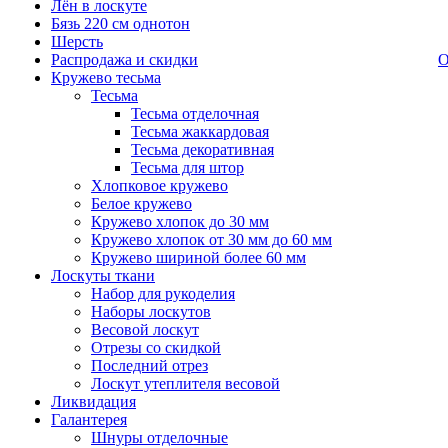
Лён в лоскуте
Бязь 220 см однотон
Шерсть
Распродажа и скидки
О
Кружево тесьма
Тесьма
Тесьма отделочная
Тесьма жаккардовая
Тесьма декоративная
Тесьма для штор
Хлопковое кружево
Белое кружево
Кружево хлопок до 30 мм
Кружево хлопок от 30 мм до 60 мм
Кружево шириной более 60 мм
Лоскуты ткани
Набор для рукоделия
Наборы лоскутов
Весовой лоскут
Отрезы со скидкой
Последний отрез
Лоскут утеплителя весовой
Ликвидация
Галантерея
Шнуры отделочные