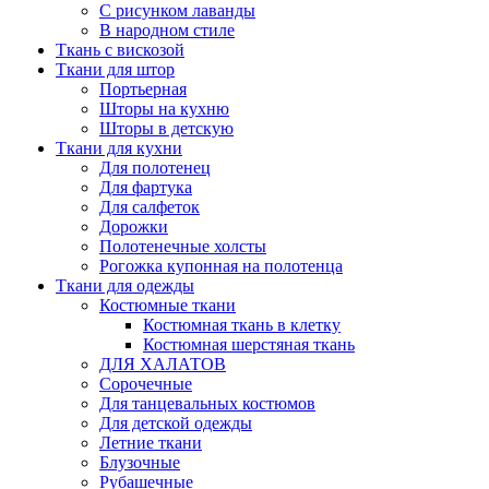
С рисунком лаванды
В народном стиле
Ткань с вискозой
Ткани для штор
Портьерная
Шторы на кухню
Шторы в детскую
Ткани для кухни
Для полотенец
Для фартука
Для салфеток
Дорожки
Полотенечные холсты
Рогожка купонная на полотенца
Ткани для одежды
Костюмные ткани
Костюмная ткань в клетку
Костюмная шерстяная ткань
ДЛЯ ХАЛАТОВ
Сорочечные
Для танцевальных костюмов
Для детской одежды
Летние ткани
Блузочные
Рубашечные