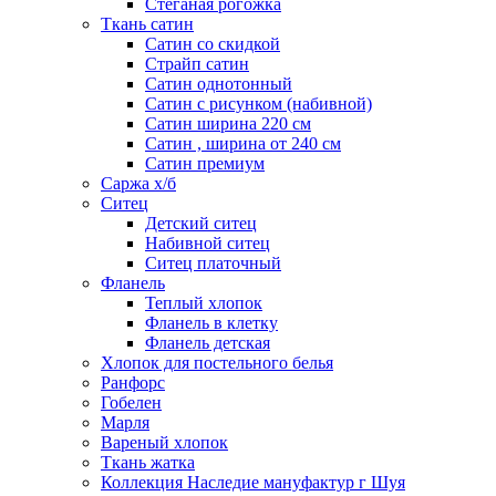
Стеганая рогожка
Ткань сатин
Сатин со скидкой
Страйп сатин
Сатин однотонный
Сатин с рисунком (набивной)
Сатин ширина 220 см
Сатин , ширина от 240 см
Сатин премиум
Саржа х/б
Ситец
Детский ситец
Набивной ситец
Ситец платочный
Фланель
Теплый хлопок
Фланель в клетку
Фланель детская
Хлопок для постельного белья
Ранфорс
Гобелен
Марля
Вареный хлопок
Ткань жатка
Коллекция Наследие мануфактур г Шуя