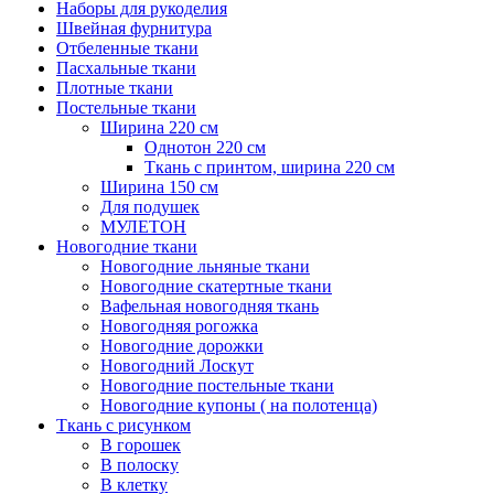
Наборы для рукоделия
Швейная фурнитура
Отбеленные ткани
Пасхальные ткани
Плотные ткани
Постельные ткани
Ширина 220 см
Однотон 220 см
Ткань с принтом, ширина 220 см
Ширина 150 см
Для подушек
МУЛЕТОН
Новогодние ткани
Новогодние льняные ткани
Новогодние скатертные ткани
Вафельная новогодняя ткань
Новогодняя рогожка
Новогодние дорожки
Новогодний Лоскут
Новогодние постельные ткани
Новогодние купоны ( на полотенца)
Ткань с рисунком
В горошек
В полоску
В клетку