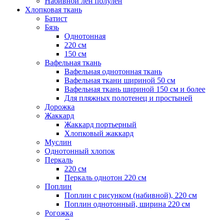
Набивной лен полулен
Хлопковая ткань
Батист
Бязь
Однотонная
220 см
150 см
Вафельная ткань
Вафельная однотонная ткань
Вафельная ткани шириной 50 см
Вафельная ткань шириной 150 см и более
Для пляжных полотенец и простыней
Дорожка
Жаккард
Жаккард портьерный
Хлопковый жаккард
Муслин
Однотонный хлопок
Перкаль
220 см
Перкаль однотон 220 см
Поплин
Поплин с рисунком (набивной), 220 см
Поплин однотонный, ширина 220 см
Рогожка