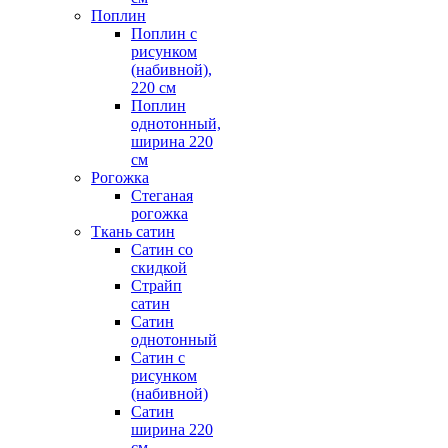
Поплин
Поплин с
рисунком
(набивной),
220 см
Поплин
однотонный,
ширина 220
см
Рогожка
Стеганая
рогожка
Ткань сатин
Сатин со
скидкой
Страйп
сатин
Сатин
однотонный
Сатин с
рисунком
(набивной)
Сатин
ширина 220
см