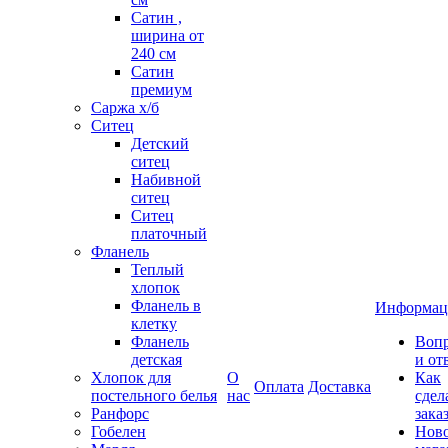
Сатин ,
ширина от
240 см
Сатин
премиум
Саржа х/б
Ситец
Детский
ситец
Набивной
ситец
Ситец
платочный
Фланель
Теплый
хлопок
Фланель в
Информац
клетку
Фланель
Воп
детская
и от
Хлопок для
О
Как
Оплата
Доставка
постельного белья
нас
сдел
Ранфорс
зака
Гобелен
Нов