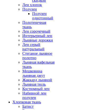
скидкой
Лен хлопок
Полулен
Полулен
однотонный
Полотенечная
ткань
Лен сорочечный
Интерьерный лен
Льняные дорожки
Лен серый
натуральный
Стеганое льняное
полотно
Льняная вафельная
ткань
Мешковина
льняная джут
Жаккард льняной
Льняная тюль
Костюмный лен
Набивной лен
полулен
Хлопковая ткань
Батист