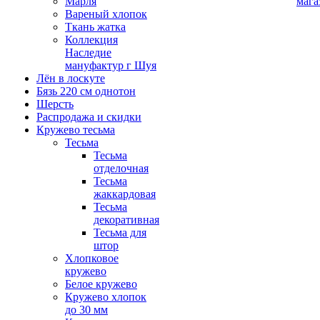
Марля
мага
Вареный хлопок
Ткань жатка
Коллекция
Наследие
мануфактур г Шуя
Лён в лоскуте
Бязь 220 см однотон
Шерсть
Распродажа и скидки
Кружево тесьма
Тесьма
Тесьма
отделочная
Тесьма
жаккардовая
Тесьма
декоративная
Тесьма для
штор
Хлопковое
кружево
Белое кружево
Кружево хлопок
до 30 мм