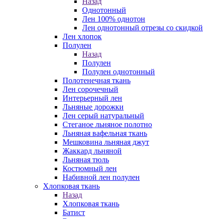
Назад
Однотонный
Лен 100% однотон
Лен однотонный отрезы со скидкой
Лен хлопок
Полулен
Назад
Полулен
Полулен однотонный
Полотенечная ткань
Лен сорочечный
Интерьерный лен
Льняные дорожки
Лен серый натуральный
Стеганое льняное полотно
Льняная вафельная ткань
Мешковина льняная джут
Жаккард льняной
Льняная тюль
Костюмный лен
Набивной лен полулен
Хлопковая ткань
Назад
Хлопковая ткань
Батист