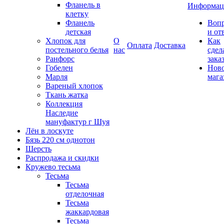
Фланель в
Информац
клетку
Фланель
Воп
детская
и от
Хлопок для
О
Как
Оплата
Доставка
постельного белья
нас
сдел
Ранфорс
зака
Гобелен
Нов
Марля
мага
Вареный хлопок
Ткань жатка
Коллекция
Наследие
мануфактур г Шуя
Лён в лоскуте
Бязь 220 см однотон
Шерсть
Распродажа и скидки
Кружево тесьма
Тесьма
Тесьма
отделочная
Тесьма
жаккардовая
Тесьма