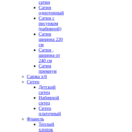
сатин
Сатин
однотонный
Сатин с
рисунком
(набивной)
Сатин
ширина 220
см
Сатин ,
ширина от
240 см
Сатин
премиум
Саржа х/б
Ситец
Детский
ситец
Набивной
ситец
Ситец
платочный
Фланель
Теплый
хлопок