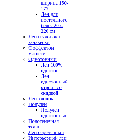
ширина 150-
175
Лен для
постельного
белья 205-
220 см
Лен и хлопок на
занавески
С эффектом
мятости
Однотонный
Лен 100%
однотон
Лен
однотонный
отрезы со
скидкой
Лен хлопок
Полулен
Полулен
однотонный
Полотенечная
ткань
Лен сорочечный
Интерьерный лен