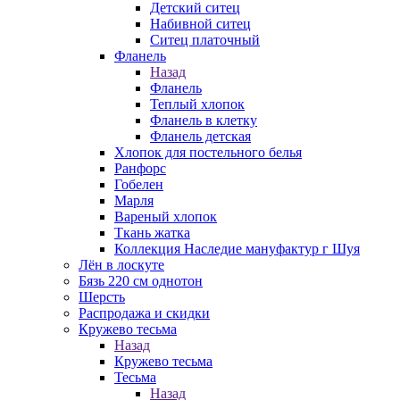
Детский ситец
Набивной ситец
Ситец платочный
Фланель
Назад
Фланель
Теплый хлопок
Фланель в клетку
Фланель детская
Хлопок для постельного белья
Ранфорс
Гобелен
Марля
Вареный хлопок
Ткань жатка
Коллекция Наследие мануфактур г Шуя
Лён в лоскуте
Бязь 220 см однотон
Шерсть
Распродажа и скидки
Кружево тесьма
Назад
Кружево тесьма
Тесьма
Назад