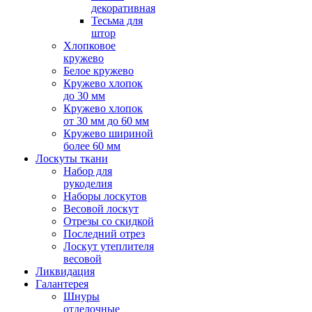
декоративная
Тесьма для
штор
Хлопковое
кружево
Белое кружево
Кружево хлопок
до 30 мм
Кружево хлопок
от 30 мм до 60 мм
Кружево шириной
более 60 мм
Лоскуты ткани
Набор для
рукоделия
Наборы лоскутов
Весовой лоскут
Отрезы со скидкой
Последний отрез
Лоскут утеплителя
весовой
Ликвидация
Галантерея
Шнуры
отделочные