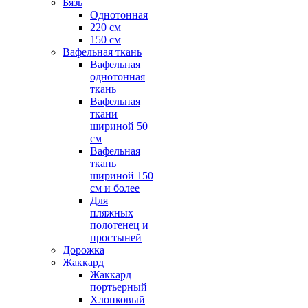
Бязь
Однотонная
220 см
150 см
Вафельная ткань
Вафельная
однотонная
ткань
Вафельная
ткани
шириной 50
см
Вафельная
ткань
шириной 150
см и более
Для
пляжных
полотенец и
простыней
Дорожка
Жаккард
Жаккард
портьерный
Хлопковый