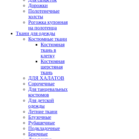
Дорожки
Полотенечные
холсты
Рогожка купонная
на полотенца
Ткани для одежды
Костюмные ткани
Костюмная
ткань в
клетку
Костюмная
шерстяная
ткань
ДЛЯ ХАЛАТОВ
Сорочечные
Для танцевальных
костюмов
Для детской
одежды
Летние ткани
Блузочные
Рубашечные
Подкладочные
Брючные