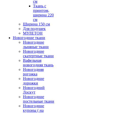
см
Ткань с
принтом,
ширина 220
см
Ширина 150 см
Для подушек
МУЛЕТОН
Новогодние ткани
Новогодние
льняные ткани
Новогодние
скатертные ткани
Вафельная
новогодняя ткань
Новогодняя
рогожка
Новогодние
дорожки
Новогодний
Лоскут
Новогодние
постельные ткани
Новогодние
купоны ( на