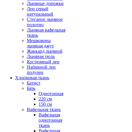
Льняные дорожки
Лен серый
натуральный
Стеганое льняное
полотно
Льняная вафельная
ткань
Мешковина
льняная джут
Жаккард льняной
Льняная тюль
Костюмный лен
Набивной лен
полулен
Хлопковая ткань
Батист
Бязь
Однотонная
220 см
150 см
Вафельная ткань
Вафельная
однотонная
ткань
Вафельная