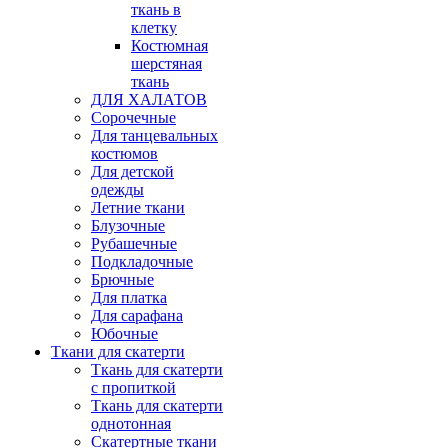
ткань в
клетку
Костюмная
шерстяная
ткань
ДЛЯ ХАЛАТОВ
Сорочечные
Для танцевальных
костюмов
Для детской
одежды
Летние ткани
Блузочные
Рубашечные
Подкладочные
Брючные
Для платка
Для сарафана
Юбочные
Ткани для скатерти
Ткань для скатерти
с пропиткой
Ткань для скатерти
однотонная
Скатертные ткани