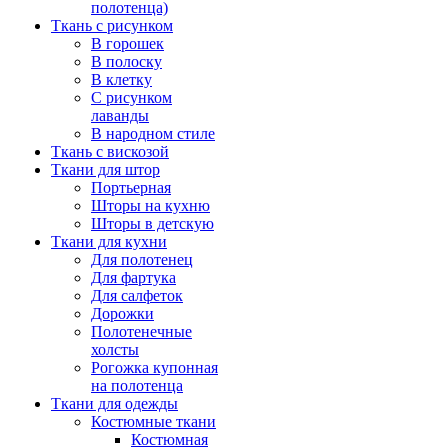
полотенца)
Ткань с рисунком
В горошек
В полоску
В клетку
С рисунком
лаванды
В народном стиле
Ткань с вискозой
Ткани для штор
Портьерная
Шторы на кухню
Шторы в детскую
Ткани для кухни
Для полотенец
Для фартука
Для салфеток
Дорожки
Полотенечные
холсты
Рогожка купонная
на полотенца
Ткани для одежды
Костюмные ткани
Костюмная