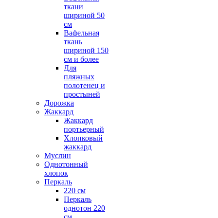
ткани
шириной 50
см
Вафельная
ткань
шириной 150
см и более
Для
пляжных
полотенец и
простыней
Дорожка
Жаккард
Жаккард
портьерный
Хлопковый
жаккард
Муслин
Однотонный
хлопок
Перкаль
220 см
Перкаль
однотон 220
см