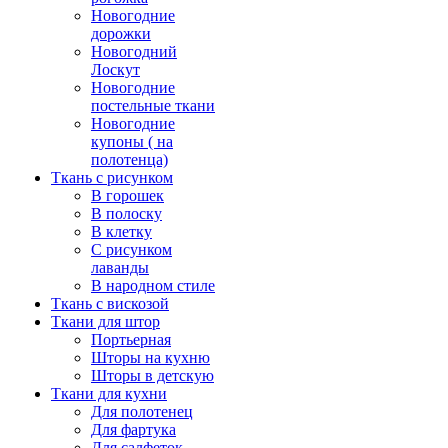
Новогодние
дорожки
Новогодний
Лоскут
Новогодние
постельные ткани
Новогодние
купоны ( на
полотенца)
Ткань с рисунком
В горошек
В полоску
В клетку
С рисунком
лаванды
В народном стиле
Ткань с вискозой
Ткани для штор
Портьерная
Шторы на кухню
Шторы в детскую
Ткани для кухни
Для полотенец
Для фартука
Для салфеток