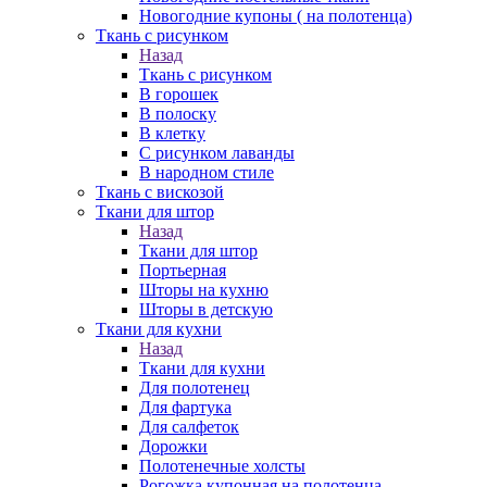
Новогодние купоны ( на полотенца)
Ткань с рисунком
Назад
Ткань с рисунком
В горошек
В полоску
В клетку
С рисунком лаванды
В народном стиле
Ткань с вискозой
Ткани для штор
Назад
Ткани для штор
Портьерная
Шторы на кухню
Шторы в детскую
Ткани для кухни
Назад
Ткани для кухни
Для полотенец
Для фартука
Для салфеток
Дорожки
Полотенечные холсты
Рогожка купонная на полотенца