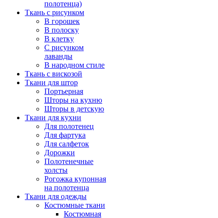
полотенца)
Ткань с рисунком
В горошек
В полоску
В клетку
С рисунком
лаванды
В народном стиле
Ткань с вискозой
Ткани для штор
Портьерная
Шторы на кухню
Шторы в детскую
Ткани для кухни
Для полотенец
Для фартука
Для салфеток
Дорожки
Полотенечные
холсты
Рогожка купонная
на полотенца
Ткани для одежды
Костюмные ткани
Костюмная