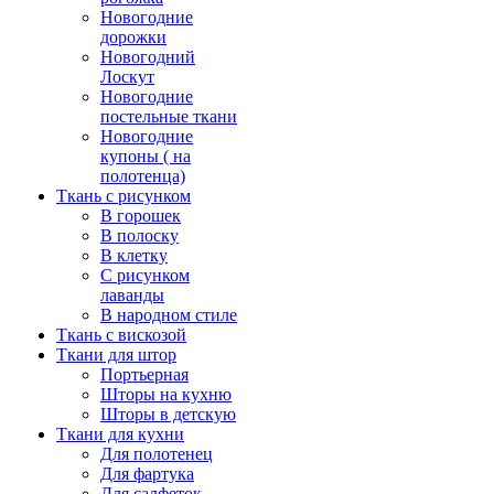
Новогодние
дорожки
Новогодний
Лоскут
Новогодние
постельные ткани
Новогодние
купоны ( на
полотенца)
Ткань с рисунком
В горошек
В полоску
В клетку
С рисунком
лаванды
В народном стиле
Ткань с вискозой
Ткани для штор
Портьерная
Шторы на кухню
Шторы в детскую
Ткани для кухни
Для полотенец
Для фартука
Для салфеток