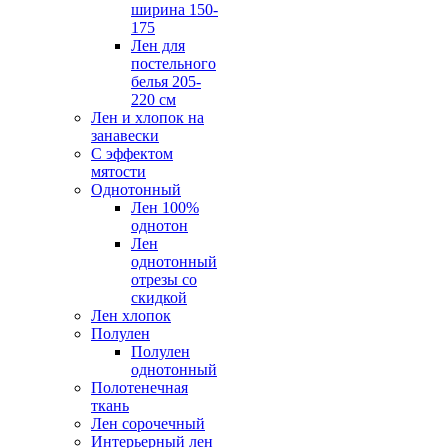
ширина 150-
175
Лен для
постельного
белья 205-
220 см
Лен и хлопок на
занавески
С эффектом
мятости
Однотонный
Лен 100%
однотон
Лен
однотонный
отрезы со
скидкой
Лен хлопок
Полулен
Полулен
однотонный
Полотенечная
ткань
Лен сорочечный
Интерьерный лен