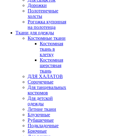
Дорожки
Полотенечные
холсты
Рогожка купонная
на полотенца
Ткани для одежды
Костюмные ткани
Костюмная
ткань в
клетку
Костюмная
шерстяная
ткань
ДЛЯ ХАЛАТОВ
Сорочечные
Для танцевальных
костюмов
Для детской
одежды
Летние ткани
Блузочные
Рубашечные
Подкладочные
Брючные