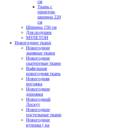
см
Ткань с
принтом,
ширина 220
см
Ширина 150 см
Для подушек
МУЛЕТОН
Новогодние ткани
Новогодние
льняные ткани
Новогодние
скатертные ткани
Вафельная
новогодняя ткань
Новогодняя
рогожка
Новогодние
дорожки
Новогодний
Лоскут
Новогодние
постельные ткани
Новогодние
купоны ( на