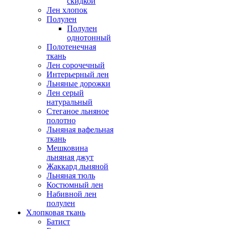
скидкой
Лен хлопок
Полулен
Полулен
однотонный
Полотенечная
ткань
Лен сорочечный
Интерьерный лен
Льняные дорожки
Лен серый
натуральный
Стеганое льняное
полотно
Льняная вафельная
ткань
Мешковина
льняная джут
Жаккард льняной
Льняная тюль
Костюмный лен
Набивной лен
полулен
Хлопковая ткань
Батист