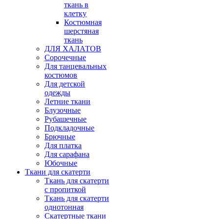
ткань в
клетку
Костюмная
шерстяная
ткань
ДЛЯ ХАЛАТОВ
Сорочечные
Для танцевальных
костюмов
Для детской
одежды
Летние ткани
Блузочные
Рубашечные
Подкладочные
Брючные
Для платка
Для сарафана
Юбочные
Ткани для скатерти
Ткань для скатерти
с пропиткой
Ткань для скатерти
однотонная
Скатертные ткани