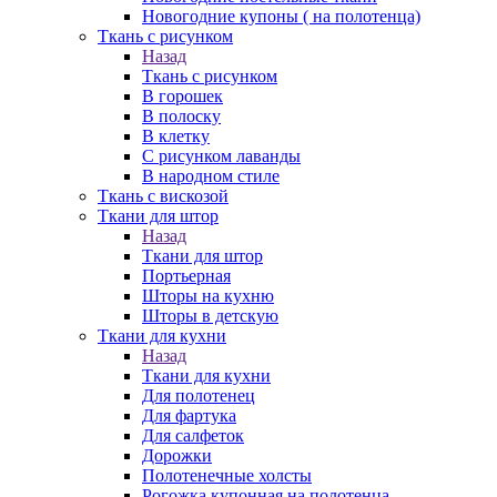
Новогодние купоны ( на полотенца)
Ткань с рисунком
Назад
Ткань с рисунком
В горошек
В полоску
В клетку
С рисунком лаванды
В народном стиле
Ткань с вискозой
Ткани для штор
Назад
Ткани для штор
Портьерная
Шторы на кухню
Шторы в детскую
Ткани для кухни
Назад
Ткани для кухни
Для полотенец
Для фартука
Для салфеток
Дорожки
Полотенечные холсты
Рогожка купонная на полотенца