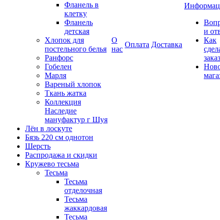
Фланель в
Информац
клетку
Фланель
Воп
детская
и от
Хлопок для
О
Как
Оплата
Доставка
постельного белья
нас
сдел
Ранфорс
зака
Гобелен
Нов
Марля
мага
Вареный хлопок
Ткань жатка
Коллекция
Наследие
мануфактур г Шуя
Лён в лоскуте
Бязь 220 см однотон
Шерсть
Распродажа и скидки
Кружево тесьма
Тесьма
Тесьма
отделочная
Тесьма
жаккардовая
Тесьма