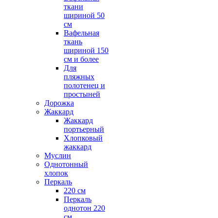
ткани
шириной 50
см
Вафельная
ткань
шириной 150
см и более
Для
пляжных
полотенец и
простыней
Дорожка
Жаккард
Жаккард
портьерный
Хлопковый
жаккард
Муслин
Однотонный
хлопок
Перкаль
220 см
Перкаль
однотон 220
см