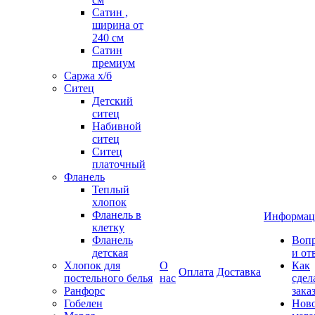
Сатин ,
ширина от
240 см
Сатин
премиум
Саржа х/б
Ситец
Детский
ситец
Набивной
ситец
Ситец
платочный
Фланель
Теплый
хлопок
Фланель в
Информац
клетку
Фланель
Воп
детская
и от
Хлопок для
О
Как
Оплата
Доставка
постельного белья
нас
сдел
Ранфорс
зака
Гобелен
Нов