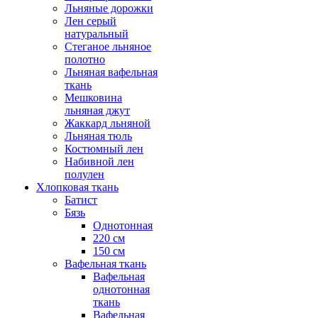
Льняные дорожки
Лен серый
натуральный
Стеганое льняное
полотно
Льняная вафельная
ткань
Мешковина
льняная джут
Жаккард льняной
Льняная тюль
Костюмный лен
Набивной лен
полулен
Хлопковая ткань
Батист
Бязь
Однотонная
220 см
150 см
Вафельная ткань
Вафельная
однотонная
ткань
Вафельная