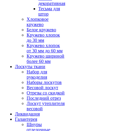
декоративная
Тесьма для
штор
Хлопковое
кружево
Белое кружево
Кружево хлопок
до 30 мм
Кружево хлопок
от 30 мм до 60 мм
Кружево шириной
более 60 мм
Лоскуты ткани
Набор для
рукоделия
Наборы лоскутов
Весовой лоскут
Отрезы со скидкой
Последний отрез
Лоскут утеплителя
весовой
Ликвидация
Галантерея
Шнуры
отделочные