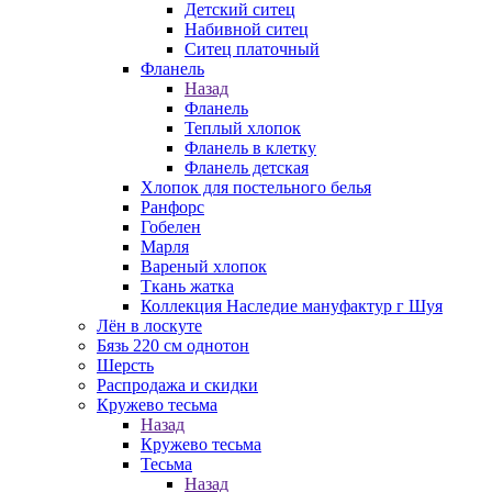
Детский ситец
Набивной ситец
Ситец платочный
Фланель
Назад
Фланель
Теплый хлопок
Фланель в клетку
Фланель детская
Хлопок для постельного белья
Ранфорс
Гобелен
Марля
Вареный хлопок
Ткань жатка
Коллекция Наследие мануфактур г Шуя
Лён в лоскуте
Бязь 220 см однотон
Шерсть
Распродажа и скидки
Кружево тесьма
Назад
Кружево тесьма
Тесьма
Назад