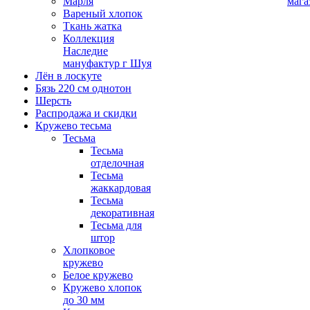
Марля
мага
Вареный хлопок
Ткань жатка
Коллекция
Наследие
мануфактур г Шуя
Лён в лоскуте
Бязь 220 см однотон
Шерсть
Распродажа и скидки
Кружево тесьма
Тесьма
Тесьма
отделочная
Тесьма
жаккардовая
Тесьма
декоративная
Тесьма для
штор
Хлопковое
кружево
Белое кружево
Кружево хлопок
до 30 мм