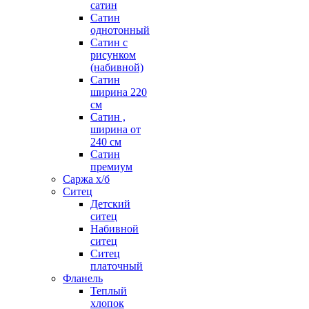
сатин
Сатин
однотонный
Сатин с
рисунком
(набивной)
Сатин
ширина 220
см
Сатин ,
ширина от
240 см
Сатин
премиум
Саржа х/б
Ситец
Детский
ситец
Набивной
ситец
Ситец
платочный
Фланель
Теплый
хлопок