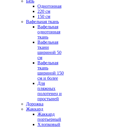
Бязь
Однотонная
220 см
150 см
Вафельная ткань
Вафельная
однотонная
ткань
Вафельная
ткани
шириной 50
см
Вафельная
ткань
шириной 150
см и более
Для
пляжных
полотенец и
простыней
Дорожка
Жаккард
Жаккард
портьерный
Хлопковый