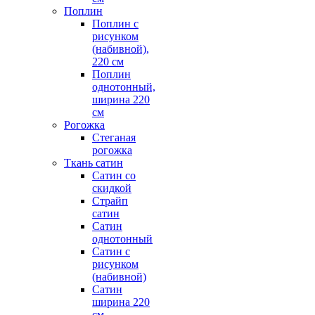
Поплин
Поплин с
рисунком
(набивной),
220 см
Поплин
однотонный,
ширина 220
см
Рогожка
Стеганая
рогожка
Ткань сатин
Сатин со
скидкой
Страйп
сатин
Сатин
однотонный
Сатин с
рисунком
(набивной)
Сатин
ширина 220
см