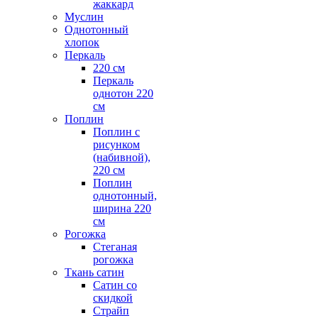
жаккард
Муслин
Однотонный
хлопок
Перкаль
220 см
Перкаль
однотон 220
см
Поплин
Поплин с
рисунком
(набивной),
220 см
Поплин
однотонный,
ширина 220
см
Рогожка
Стеганая
рогожка
Ткань сатин
Сатин со
скидкой
Страйп