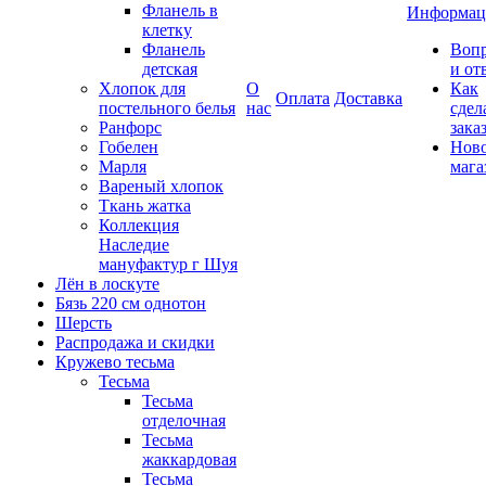
Фланель в
Информац
клетку
Фланель
Воп
детская
и от
Хлопок для
О
Как
Оплата
Доставка
постельного белья
нас
сдел
Ранфорс
зака
Гобелен
Нов
Марля
мага
Вареный хлопок
Ткань жатка
Коллекция
Наследие
мануфактур г Шуя
Лён в лоскуте
Бязь 220 см однотон
Шерсть
Распродажа и скидки
Кружево тесьма
Тесьма
Тесьма
отделочная
Тесьма
жаккардовая
Тесьма