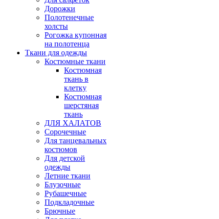
Дорожки
Полотенечные
холсты
Рогожка купонная
на полотенца
Ткани для одежды
Костюмные ткани
Костюмная
ткань в
клетку
Костюмная
шерстяная
ткань
ДЛЯ ХАЛАТОВ
Сорочечные
Для танцевальных
костюмов
Для детской
одежды
Летние ткани
Блузочные
Рубашечные
Подкладочные
Брючные