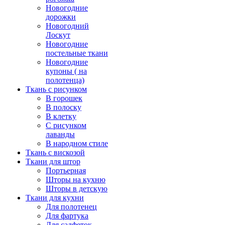
Новогодние
дорожки
Новогодний
Лоскут
Новогодние
постельные ткани
Новогодние
купоны ( на
полотенца)
Ткань с рисунком
В горошек
В полоску
В клетку
С рисунком
лаванды
В народном стиле
Ткань с вискозой
Ткани для штор
Портьерная
Шторы на кухню
Шторы в детскую
Ткани для кухни
Для полотенец
Для фартука
Для салфеток