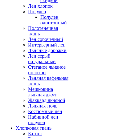
скидкой
Лен хлопок
Полулен
Полулен
однотонный
Полотенечная
ткань
Лен сорочечный
Интерьерный лен
Льняные дорожки
Лен серый
натуральный
Стеганое льняное
полотно
Льняная вафельная
ткань
Мешковина
льняная джут
Жаккард льняной
Льняная тюль
Костюмный лен
Набивной лен
полулен
Хлопковая ткань
Батист