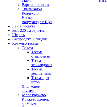
Марля
мага
Вареный хлопок
Ткань жатка
Коллекция
Наследие
мануфактур г Шуя
Лён в лоскуте
Бязь 220 см однотон
Шерсть
Распродажа и скидки
Кружево тесьма
Тесьма
Тесьма
отделочная
Тесьма
жаккардовая
Тесьма
декоративная
Тесьма для
штор
Хлопковое
кружево
Белое кружево
Кружево хлопок
до 30 мм