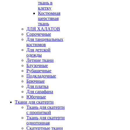
ткань в
клетку
Костюмная
шерстяная
ткань
ДЛЯ ХАЛАТОВ
Сорочечные
Для танцевальных
костюмов
Для детской
одежды
Летние ткани
Блузочные
Рубашечные
Подкладочные
Брючные
Для платка
Для сарафана
Юбочные
Ткани для скатерти
Ткань для скатерти
с пропиткой
Ткань для скатерти
однотонная
Скатертные ткани