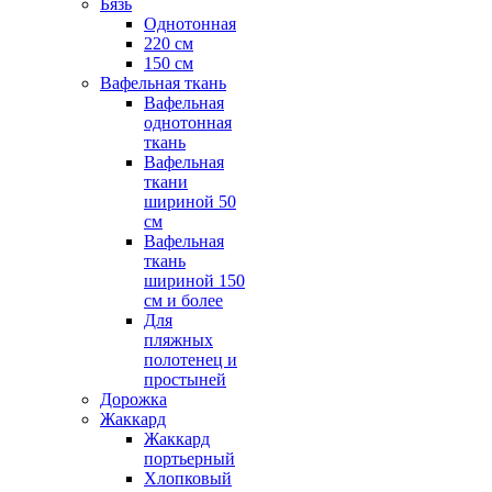
Бязь
Однотонная
220 см
150 см
Вафельная ткань
Вафельная
однотонная
ткань
Вафельная
ткани
шириной 50
см
Вафельная
ткань
шириной 150
см и более
Для
пляжных
полотенец и
простыней
Дорожка
Жаккард
Жаккард
портьерный
Хлопковый