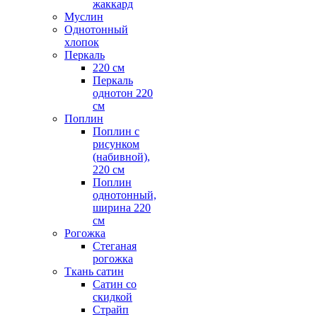
жаккард
Муслин
Однотонный
хлопок
Перкаль
220 см
Перкаль
однотон 220
см
Поплин
Поплин с
рисунком
(набивной),
220 см
Поплин
однотонный,
ширина 220
см
Рогожка
Стеганая
рогожка
Ткань сатин
Сатин со
скидкой
Страйп