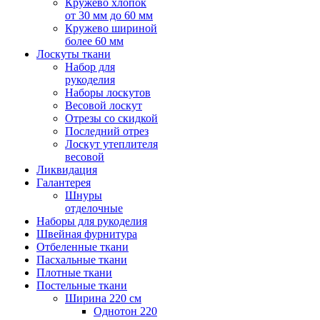
Кружево хлопок
от 30 мм до 60 мм
Кружево шириной
более 60 мм
Лоскуты ткани
Набор для
рукоделия
Наборы лоскутов
Весовой лоскут
Отрезы со скидкой
Последний отрез
Лоскут утеплителя
весовой
Ликвидация
Галантерея
Шнуры
отделочные
Наборы для рукоделия
Швейная фурнитура
Отбеленные ткани
Пасхальные ткани
Плотные ткани
Постельные ткани
Ширина 220 см
Однотон 220