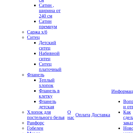
Сатин ,
ширина от
240 см
Сатин
премиум
Саржа х/б
Ситец
Детский
ситец
Набивной
ситец
Ситец
платочный
Фланель
Теплый
хлопок
Фланель в
Информац
клетку
Фланель
Воп
детская
и от
Хлопок для
О
Как
Оплата
Доставка
постельного белья
нас
сдел
Ранфорс
зака
Гобелен
Нов