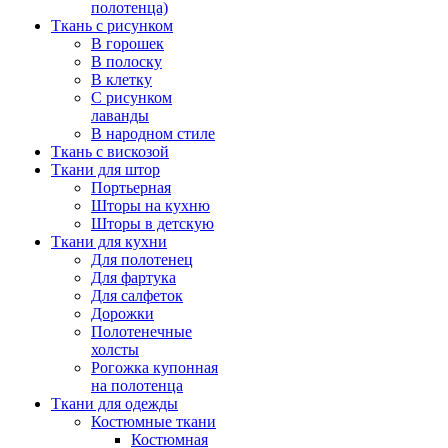
полотенца)
Ткань с рисунком
В горошек
В полоску
В клетку
С рисунком
лаванды
В народном стиле
Ткань с вискозой
Ткани для штор
Портьерная
Шторы на кухню
Шторы в детскую
Ткани для кухни
Для полотенец
Для фартука
Для салфеток
Дорожки
Полотенечные
холсты
Рогожка купонная
на полотенца
Ткани для одежды
Костюмные ткани
Костюмная