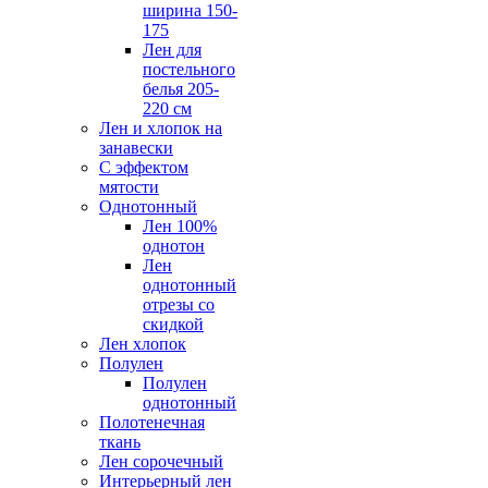
ширина 150-
175
Лен для
постельного
белья 205-
220 см
Лен и хлопок на
занавески
С эффектом
мятости
Однотонный
Лен 100%
однотон
Лен
однотонный
отрезы со
скидкой
Лен хлопок
Полулен
Полулен
однотонный
Полотенечная
ткань
Лен сорочечный
Интерьерный лен