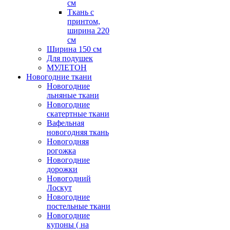
см
Ткань с
принтом,
ширина 220
см
Ширина 150 см
Для подушек
МУЛЕТОН
Новогодние ткани
Новогодние
льняные ткани
Новогодние
скатертные ткани
Вафельная
новогодняя ткань
Новогодняя
рогожка
Новогодние
дорожки
Новогодний
Лоскут
Новогодние
постельные ткани
Новогодние
купоны ( на