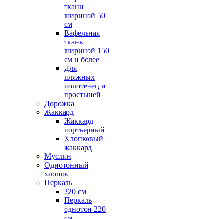
ткани
шириной 50
см
Вафельная
ткань
шириной 150
см и более
Для
пляжных
полотенец и
простыней
Дорожка
Жаккард
Жаккард
портьерный
Хлопковый
жаккард
Муслин
Однотонный
хлопок
Перкаль
220 см
Перкаль
однотон 220
см