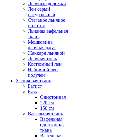
Льняные дорожки
Лен серый
натуральный
Стеганое льняное
полотно
Льняная вафельная
ткань
Мешковина
льняная джут
Жаккард льняной
Льняная тюль
Костюмный лен
Набивной лен
полулен
Хлопковая ткань
Батист
Бязь
Однотонная
220 см
150 см
Вафельная ткань
Вафельная
однотонная
ткань
Вафельная