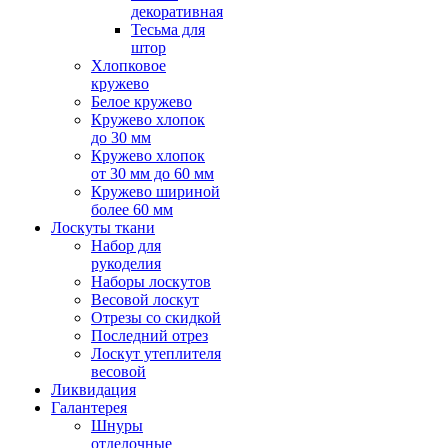
декоративная
Тесьма для
штор
Хлопковое
кружево
Белое кружево
Кружево хлопок
до 30 мм
Кружево хлопок
от 30 мм до 60 мм
Кружево шириной
более 60 мм
Лоскуты ткани
Набор для
рукоделия
Наборы лоскутов
Весовой лоскут
Отрезы со скидкой
Последний отрез
Лоскут утеплителя
весовой
Ликвидация
Галантерея
Шнуры
отделочные