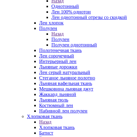
Назад
Однотонный
Лен 100% однотон
Лен однотонный отрезы со скидкой
Лен хлопок
Полулен
Назад
Полулен
Полулен однотонный
Полотенечная ткань
Лен сорочечный
Интерьерный лен
Льняные дорожки
Лен серый натуральный
Стеганое льняное полотно
Льняная вафельная ткань
Мешковина льняная джут
Жаккард льняной
Льняная тюль
Костюмный лен
Набивной лен полулен
Хлопковая ткань
Назад
Хлопковая ткань
Батист