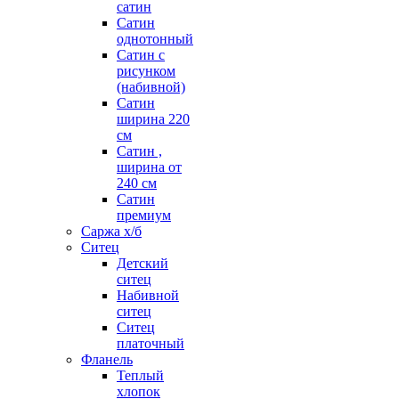
сатин
Сатин
однотонный
Сатин с
рисунком
(набивной)
Сатин
ширина 220
см
Сатин ,
ширина от
240 см
Сатин
премиум
Саржа х/б
Ситец
Детский
ситец
Набивной
ситец
Ситец
платочный
Фланель
Теплый
хлопок