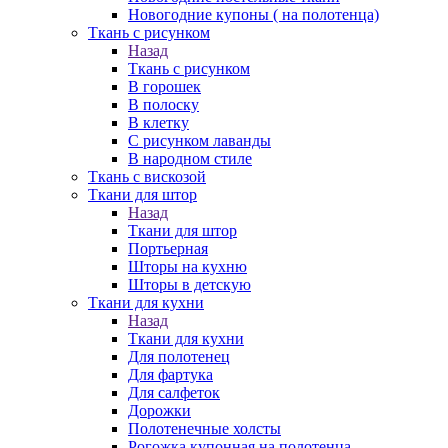
Новогодние купоны ( на полотенца)
Ткань с рисунком
Назад
Ткань с рисунком
В горошек
В полоску
В клетку
С рисунком лаванды
В народном стиле
Ткань с вискозой
Ткани для штор
Назад
Ткани для штор
Портьерная
Шторы на кухню
Шторы в детскую
Ткани для кухни
Назад
Ткани для кухни
Для полотенец
Для фартука
Для салфеток
Дорожки
Полотенечные холсты
Рогожка купонная на полотенца