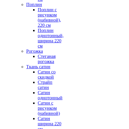
Поплин
Поплин с
рисунком
(набивной),
220 см
Поплин
однотонный,
ширина 220
см
Рогожка
Стеганая
рогожка
Ткань сатин
Сатин со
скидкой
Страйп
сатин
Сатин
однотонный
Сатин с
рисунком
(набивной)
Сатин
ширина 220
см