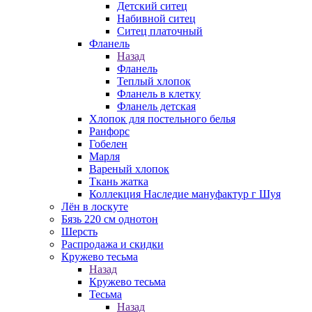
Детский ситец
Набивной ситец
Ситец платочный
Фланель
Назад
Фланель
Теплый хлопок
Фланель в клетку
Фланель детская
Хлопок для постельного белья
Ранфорс
Гобелен
Марля
Вареный хлопок
Ткань жатка
Коллекция Наследие мануфактур г Шуя
Лён в лоскуте
Бязь 220 см однотон
Шерсть
Распродажа и скидки
Кружево тесьма
Назад
Кружево тесьма
Тесьма
Назад