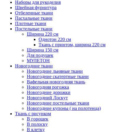
Наборы для рукоделия
Швейная фурнитура
Отбеленные ткани
Пасхальные ткани
Плотные ткани
Постельные ткани
Ширина 220 см
Однотон 220 см
Ткань с принтом, ширина 220 см
Ширина 150 см
Для подушек
МУЛЕТОН
Новогодние ткани
Новогодние льняные ткани
Новогодние скатертные ткани
Вафельная новогодняя ткань
Новогодняя рогожка
Новогодние дорожки
Новогодний Лоскут
Новогодние постельные ткани
Новогодние купоны ( на полотенца)
Ткань с рисунком
В горошек
В полоску
В клетку