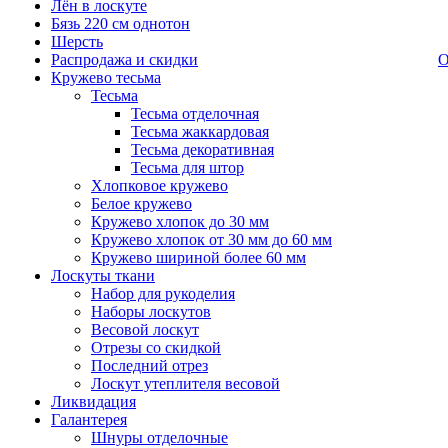
Лён в лоскуте
Бязь 220 см однотон
Шерсть
Распродажа и скидки
О
Кружево тесьма
Тесьма
Тесьма отделочная
Тесьма жаккардовая
Тесьма декоративная
Тесьма для штор
Хлопковое кружево
Белое кружево
Кружево хлопок до 30 мм
Кружево хлопок от 30 мм до 60 мм
Кружево шириной более 60 мм
Лоскуты ткани
Набор для рукоделия
Наборы лоскутов
Весовой лоскут
Отрезы со скидкой
Последний отрез
Лоскут утеплителя весовой
Ликвидация
Галантерея
Шнуры отделочные