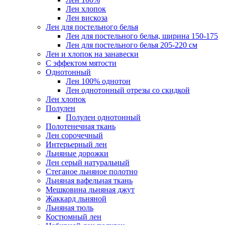
Лен хлопок
Лен вискоза
Лен для постельного белья
Лен для постельного белья, ширина 150-175
Лен для постельного белья 205-220 см
Лен и хлопок на занавески
С эффектом мятости
Однотонный
Лен 100% однотон
Лен однотонный отрезы со скидкой
Лен хлопок
Полулен
Полулен однотонный
Полотенечная ткань
Лен сорочечный
Интерьерный лен
Льняные дорожки
Лен серый натуральный
Стеганое льняное полотно
Льняная вафельная ткань
Мешковина льняная джут
Жаккард льняной
Льняная тюль
Костюмный лен