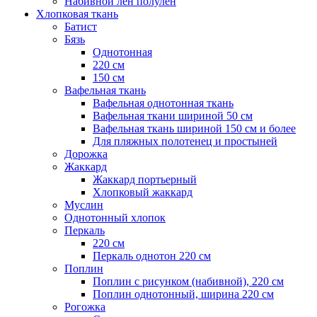
Набивной лен полулен
Хлопковая ткань
Батист
Бязь
Однотонная
220 см
150 см
Вафельная ткань
Вафельная однотонная ткань
Вафельная ткани шириной 50 см
Вафельная ткань шириной 150 см и более
Для пляжных полотенец и простыней
Дорожка
Жаккард
Жаккард портьерный
Хлопковый жаккард
Муслин
Однотонный хлопок
Перкаль
220 см
Перкаль однотон 220 см
Поплин
Поплин с рисунком (набивной), 220 см
Поплин однотонный, ширина 220 см
Рогожка