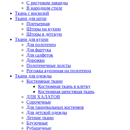
С рисунком лаванды
В народном стиле
Ткань с вискозой
Ткани для штор
Портьерная
Шторы на кухню
Шторы в детскую
Ткани для кухни
Для полотенец
Для фартука
Для салфеток
Дорожки
Полотенечные холсты
Рогожка купонная на полотенца
Ткани для одежды
Костюмные ткани
Костюмная ткань в клетку
Костюмная шерстяная ткань
ДЛЯ ХАЛАТОВ
Сорочечные
Для танцевальных костюмов
Для детской одежды
Летние ткани
Блузочные
Рубашечные