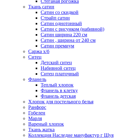
Стеганая рогожка
Ткань сатин
Сатин со скидкой
Страйп сатин
Сатин однотонный
Сатин с рисунком (набивной)
Сатин ширина 220 см
Сатин , ширина от 240 см
Сатин премиум
Саржа х/б
Ситец
Детский ситец
Набивной ситец
Ситец платочный
Фланель
Теплый хлопок
Фланель в клетку
Фланель детская
Хлопок для постельного белья
Ранфорс
Гобелен
Марля
Вареный хлопок
Ткань жатка
Коллекция Наследие мануфактур г Шуя