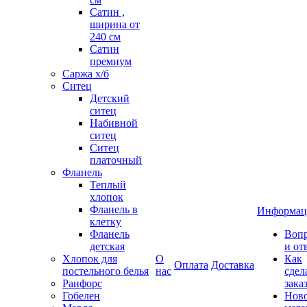
Сатин ,
ширина от
240 см
Сатин
премиум
Саржа х/б
Ситец
Детский
ситец
Набивной
ситец
Ситец
платочный
Фланель
Теплый
хлопок
Фланель в
Информац
клетку
Фланель
Воп
детская
и от
Хлопок для
О
Как
Оплата
Доставка
постельного белья
нас
сдел
Ранфорс
зака
Гобелен
Нов