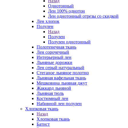
Назад
Однотонный
Лен 100% однотон
Лен однотонный отрезы со скидкой
Лен хлопок
Полулен
Назад
Полулен
Полулен однотонный
Полотенечная ткань
Лен сорочечный
Интерьерный лен
Льняные дорожки
Лен серый натуральный
Стеганое льняное полотно
Льняная вафельная ткань
Мешковина льняная джут
Жаккард льняной
Льняная тюль
Костюмный лен
Набивной лен полулен
Хлопковая ткань
Назад
Хлопковая ткань
Батист