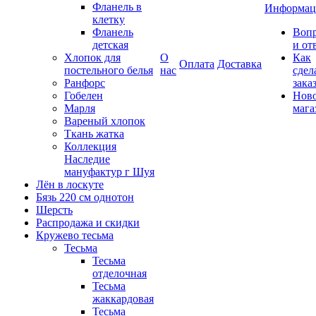
Фланель в
Информац
клетку
Фланель
Воп
детская
и от
Хлопок для
О
Как
Оплата
Доставка
постельного белья
нас
сдел
Ранфорс
зака
Гобелен
Нов
Марля
мага
Вареный хлопок
Ткань жатка
Коллекция
Наследие
мануфактур г Шуя
Лён в лоскуте
Бязь 220 см однотон
Шерсть
Распродажа и скидки
Кружево тесьма
Тесьма
Тесьма
отделочная
Тесьма
жаккардовая
Тесьма