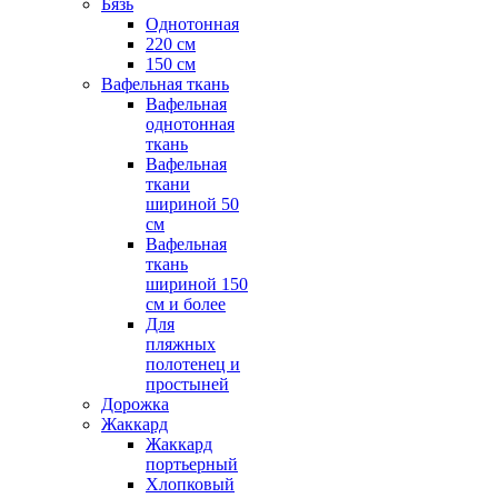
Бязь
Однотонная
220 см
150 см
Вафельная ткань
Вафельная
однотонная
ткань
Вафельная
ткани
шириной 50
см
Вафельная
ткань
шириной 150
см и более
Для
пляжных
полотенец и
простыней
Дорожка
Жаккард
Жаккард
портьерный
Хлопковый