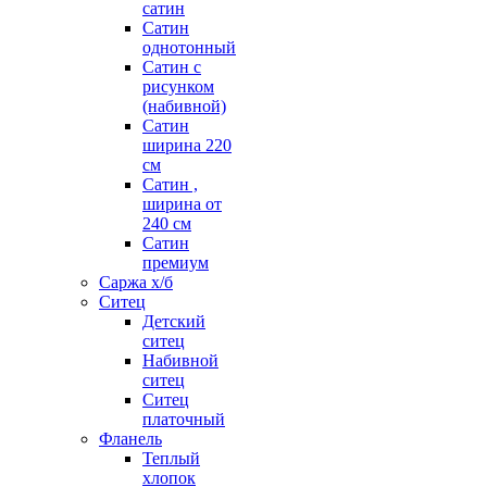
сатин
Сатин
однотонный
Сатин с
рисунком
(набивной)
Сатин
ширина 220
см
Сатин ,
ширина от
240 см
Сатин
премиум
Саржа х/б
Ситец
Детский
ситец
Набивной
ситец
Ситец
платочный
Фланель
Теплый
хлопок