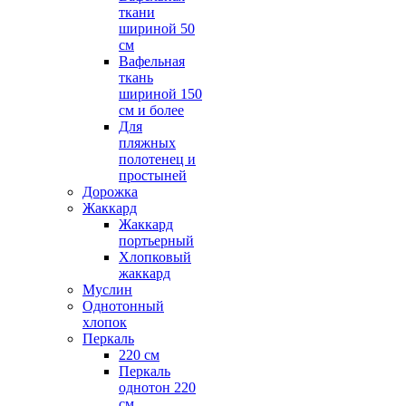
ткани
шириной 50
см
Вафельная
ткань
шириной 150
см и более
Для
пляжных
полотенец и
простыней
Дорожка
Жаккард
Жаккард
портьерный
Хлопковый
жаккард
Муслин
Однотонный
хлопок
Перкаль
220 см
Перкаль
однотон 220
см