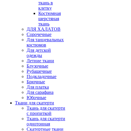
ткань в
клетку
Костюмная
шерстяная
ткань
ДЛЯ ХАЛАТОВ
Сорочечные
Для танцевальных
костюмов
Для детской
одежды
Летние ткани
Блузочные
Рубашечные
Подкладочные
Брючные
Для платка
Для сарафана
Юбочные
Ткани для скатерти
Ткань для скатерти
с пропиткой
Ткань для скатерти
однотонная
Скатертные ткани