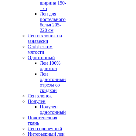
ширина 150-
175
Лен для
постельного
белья 205-
220 см
Лен и хлопок на
занавески
С эффектом
мятости
Однотонный
Лен 100%
однотон
Лен
однотонный
отрезы со
скидкой
Лен хлопок
Полулен
Полулен
однотонный
Полотенечная
ткань
Лен сорочечный
Интерьерный лен