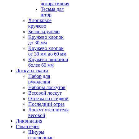
декоративная
Тесьма для
штор
Хлопковое
кружево
Белое кружево
Кружево хлопок
до 30 мм
Кружево хлопок
от 30 мм до 60 мм
Кружево шириной
более 60 мм
Лоскуты ткани
Набор для
рукоделия
Наборы лоскутов
Весовой лоскут
Отрезы со скидкой
Последний отрез
Лоскут утеплителя
весовой
Ликвидация
Галантерея
Шнуры
отделочные