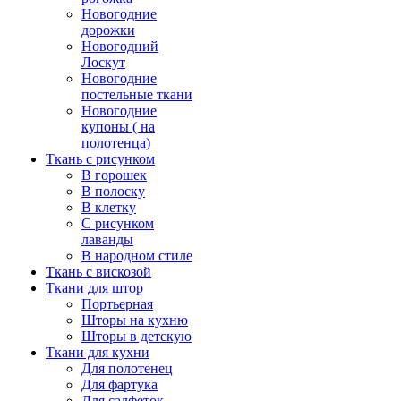
Новогодние
дорожки
Новогодний
Лоскут
Новогодние
постельные ткани
Новогодние
купоны ( на
полотенца)
Ткань с рисунком
В горошек
В полоску
В клетку
С рисунком
лаванды
В народном стиле
Ткань с вискозой
Ткани для штор
Портьерная
Шторы на кухню
Шторы в детскую
Ткани для кухни
Для полотенец
Для фартука
Для салфеток