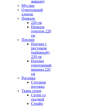
жаккард
Муслин
Однотонный
хлопок
Перкаль
220 см
Перкаль
однотон 220
см
Поплин
Поплин с
рисунком
(набивной),
220 см
Поплин
однотонный,
ширина 220
см
Рогожка
Стеганая
рогожка
Ткань сатин
Сатин со
скидкой
Страйп