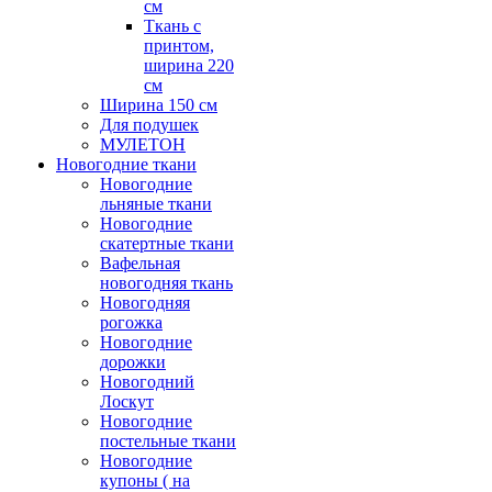
см
Ткань с
принтом,
ширина 220
см
Ширина 150 см
Для подушек
МУЛЕТОН
Новогодние ткани
Новогодние
льняные ткани
Новогодние
скатертные ткани
Вафельная
новогодняя ткань
Новогодняя
рогожка
Новогодние
дорожки
Новогодний
Лоскут
Новогодние
постельные ткани
Новогодние
купоны ( на