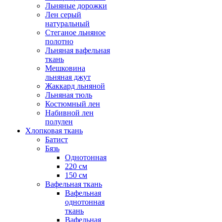
Льняные дорожки
Лен серый
натуральный
Стеганое льняное
полотно
Льняная вафельная
ткань
Мешковина
льняная джут
Жаккард льняной
Льняная тюль
Костюмный лен
Набивной лен
полулен
Хлопковая ткань
Батист
Бязь
Однотонная
220 см
150 см
Вафельная ткань
Вафельная
однотонная
ткань
Вафельная