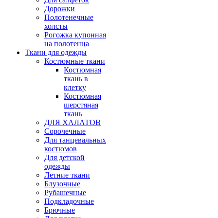
Дорожки
Полотенечные
холсты
Рогожка купонная
на полотенца
Ткани для одежды
Костюмные ткани
Костюмная
ткань в
клетку
Костюмная
шерстяная
ткань
ДЛЯ ХАЛАТОВ
Сорочечные
Для танцевальных
костюмов
Для детской
одежды
Летние ткани
Блузочные
Рубашечные
Подкладочные
Брючные