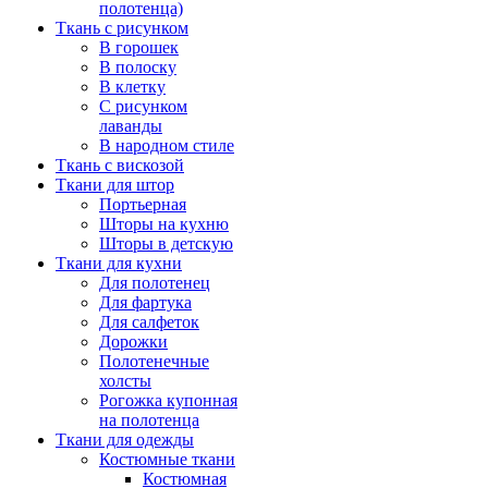
полотенца)
Ткань с рисунком
В горошек
В полоску
В клетку
С рисунком
лаванды
В народном стиле
Ткань с вискозой
Ткани для штор
Портьерная
Шторы на кухню
Шторы в детскую
Ткани для кухни
Для полотенец
Для фартука
Для салфеток
Дорожки
Полотенечные
холсты
Рогожка купонная
на полотенца
Ткани для одежды
Костюмные ткани
Костюмная