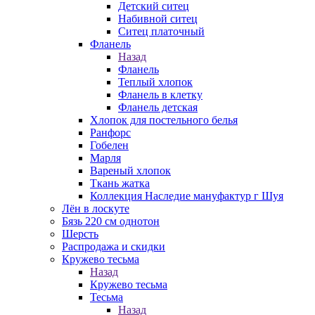
Детский ситец
Набивной ситец
Ситец платочный
Фланель
Назад
Фланель
Теплый хлопок
Фланель в клетку
Фланель детская
Хлопок для постельного белья
Ранфорс
Гобелен
Марля
Вареный хлопок
Ткань жатка
Коллекция Наследие мануфактур г Шуя
Лён в лоскуте
Бязь 220 см однотон
Шерсть
Распродажа и скидки
Кружево тесьма
Назад
Кружево тесьма
Тесьма
Назад