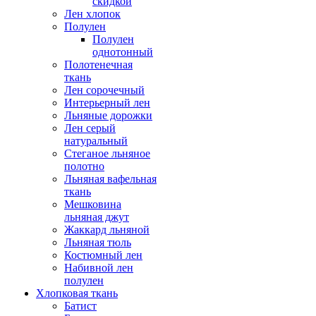
скидкой
Лен хлопок
Полулен
Полулен
однотонный
Полотенечная
ткань
Лен сорочечный
Интерьерный лен
Льняные дорожки
Лен серый
натуральный
Стеганое льняное
полотно
Льняная вафельная
ткань
Мешковина
льняная джут
Жаккард льняной
Льняная тюль
Костюмный лен
Набивной лен
полулен
Хлопковая ткань
Батист