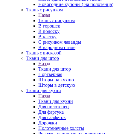
Новогодние купоны ( на полотенца)
Ткань с рисунком
Назад
Ткань с рисунком
В горошек
В полоску
В клетку
С рисунком лаванды
В народном стиле
Ткань с вискозой
Ткани для штор
Назад
Ткани для штор
Портьерная
Шторы на кухню
Шторы в детскую
Ткани для кухни
Назад
Ткани для кухни
Для полотенец
Для фартука
Для салфеток
Дорожки
Полотенечные холсты
Рогожка купонная на полотенца