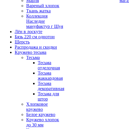
Марля
мага
Вареный хлопок
Ткань жатка
Коллекция
Наследие
мануфактур г Шуя
Лён в лоскуте
Бязь 220 см однотон
Шерсть
Распродажа и скидки
Кружево тесьма
Тесьма
Тесьма
отделочная
Тесьма
жаккардовая
Тесьма
декоративная
Тесьма для
штор
Хлопковое
кружево
Белое кружево
Кружево хлопок
до 30 мм