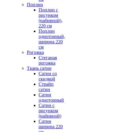
Поплин
Поплин с
рисунком
(набивной),
220 см
Поплин
однотонный,
ширина 220
см
Рогожка
Стеганая
рогожка
Ткань сатин
Сатин со
скидкой
Страйп
сатин
Сатин
однотонный
Сатин с
рисунком
(набивной)
Сатин
ширина 220
см