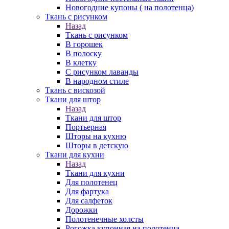
Новогодние купоны ( на полотенца)
Ткань с рисунком
Назад
Ткань с рисунком
В горошек
В полоску
В клетку
С рисунком лаванды
В народном стиле
Ткань с вискозой
Ткани для штор
Назад
Ткани для штор
Портьерная
Шторы на кухню
Шторы в детскую
Ткани для кухни
Назад
Ткани для кухни
Для полотенец
Для фартука
Для салфеток
Дорожки
Полотенечные холсты
Рогожка купонная на полотенца