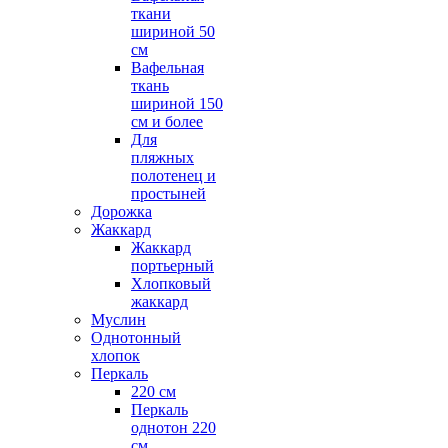
ткани
шириной 50
см
Вафельная
ткань
шириной 150
см и более
Для
пляжных
полотенец и
простыней
Дорожка
Жаккард
Жаккард
портьерный
Хлопковый
жаккард
Муслин
Однотонный
хлопок
Перкаль
220 см
Перкаль
однотон 220
см