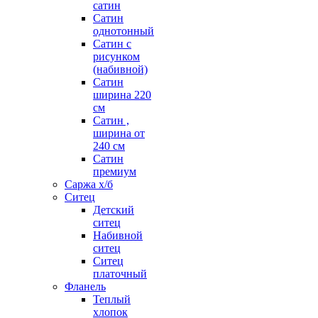
сатин
Сатин
однотонный
Сатин с
рисунком
(набивной)
Сатин
ширина 220
см
Сатин ,
ширина от
240 см
Сатин
премиум
Саржа х/б
Ситец
Детский
ситец
Набивной
ситец
Ситец
платочный
Фланель
Теплый
хлопок