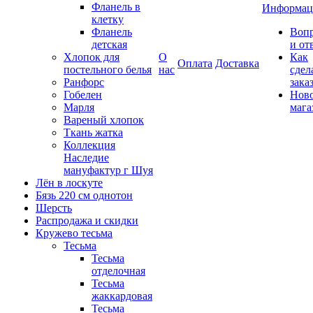
Фланель в
Информац
клетку
Фланель
Воп
детская
и от
Хлопок для
О
Как
Оплата
Доставка
постельного белья
нас
сдел
Ранфорс
зака
Гобелен
Нов
Марля
мага
Вареный хлопок
Ткань жатка
Коллекция
Наследие
мануфактур г Шуя
Лён в лоскуте
Бязь 220 см однотон
Шерсть
Распродажа и скидки
Кружево тесьма
Тесьма
Тесьма
отделочная
Тесьма
жаккардовая
Тесьма