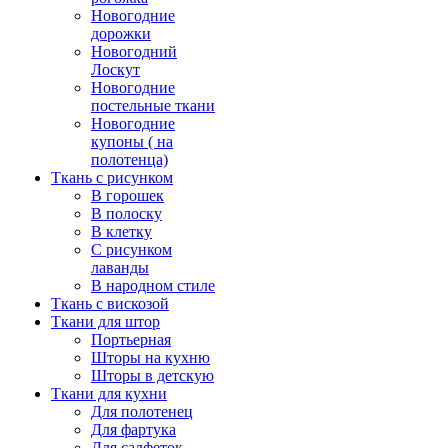
Новогодние
дорожки
Новогодний
Лоскут
Новогодние
постельные ткани
Новогодние
купоны ( на
полотенца)
Ткань с рисунком
В горошек
В полоску
В клетку
С рисунком
лаванды
В народном стиле
Ткань с вискозой
Ткани для штор
Портьерная
Шторы на кухню
Шторы в детскую
Ткани для кухни
Для полотенец
Для фартука
Для салфеток