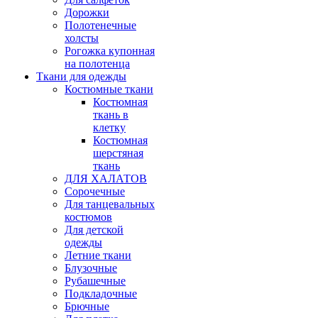
Дорожки
Полотенечные
холсты
Рогожка купонная
на полотенца
Ткани для одежды
Костюмные ткани
Костюмная
ткань в
клетку
Костюмная
шерстяная
ткань
ДЛЯ ХАЛАТОВ
Сорочечные
Для танцевальных
костюмов
Для детской
одежды
Летние ткани
Блузочные
Рубашечные
Подкладочные
Брючные