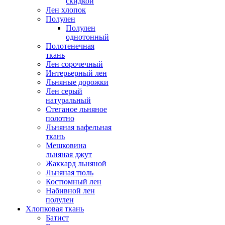
скидкой
Лен хлопок
Полулен
Полулен
однотонный
Полотенечная
ткань
Лен сорочечный
Интерьерный лен
Льняные дорожки
Лен серый
натуральный
Стеганое льняное
полотно
Льняная вафельная
ткань
Мешковина
льняная джут
Жаккард льняной
Льняная тюль
Костюмный лен
Набивной лен
полулен
Хлопковая ткань
Батист