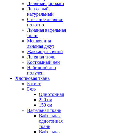
Льняные дорожки
Лен серый
натуральный
Стеганое льняное
полотно
Льняная вафельная
ткань
Мешковина
льняная джут
Жаккард льняной
Льняная тюль
Костюмный лен
Набивной лен
полулен
Хлопковая ткань
Батист
Бязь
Однотонная
220 см
150 см
Вафельная ткань
Вафельная
однотонная
ткань
Вафельная