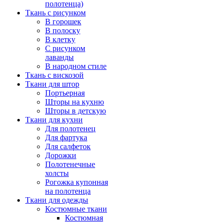
полотенца)
Ткань с рисунком
В горошек
В полоску
В клетку
С рисунком
лаванды
В народном стиле
Ткань с вискозой
Ткани для штор
Портьерная
Шторы на кухню
Шторы в детскую
Ткани для кухни
Для полотенец
Для фартука
Для салфеток
Дорожки
Полотенечные
холсты
Рогожка купонная
на полотенца
Ткани для одежды
Костюмные ткани
Костюмная