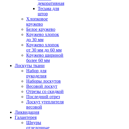
декоративная
Тесьма для
штор
Хлопковое
кружево
Белое кружево
Кружево хлопок
до 30 мм
Кружево хлопок
от 30 мм до 60 мм
Кружево шириной
более 60 мм
Лоскуты ткани
Набор для
рукоделия
Наборы лоскутов
Весовой лоскут
Отрезы со скидкой
Последний отрез
Лоскут утеплителя
весовой
Ликвидация
Галантерея
Шнуры
отделочные