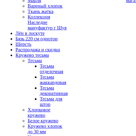
Марля
мага
Вареный хлопок
Ткань жатка
Коллекция
Наследие
мануфактур г Шуя
Лён в лоскуте
Бязь 220 см однотон
Шерсть
Распродажа и скидки
Кружево тесьма
Тесьма
Тесьма
отделочная
Тесьма
жаккардовая
Тесьма
декоративная
Тесьма для
штор
Хлопковое
кружево
Белое кружево
Кружево хлопок
до 30 мм