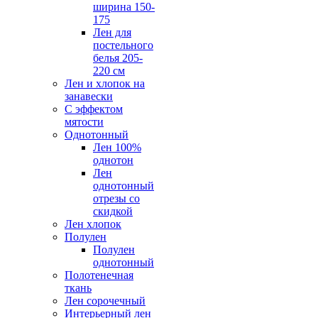
ширина 150-
175
Лен для
постельного
белья 205-
220 см
Лен и хлопок на
занавески
С эффектом
мятости
Однотонный
Лен 100%
однотон
Лен
однотонный
отрезы со
скидкой
Лен хлопок
Полулен
Полулен
однотонный
Полотенечная
ткань
Лен сорочечный
Интерьерный лен