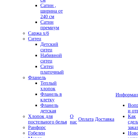
Сатин ,
ширина от
240 см
Сатин
премиум
Саржа х/б
Ситец
Детский
ситец
Набивной
ситец
Ситец
платочный
Фланель
Теплый
хлопок
Фланель в
Информац
клетку
Фланель
Воп
детская
и от
Хлопок для
О
Как
Оплата
Доставка
постельного белья
нас
сдел
Ранфорс
зака
Гобелен
Нов