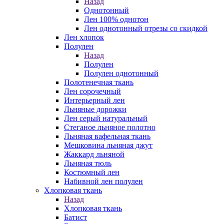
Назад
Однотонный
Лен 100% однотон
Лен однотонный отрезы со скидкой
Лен хлопок
Полулен
Назад
Полулен
Полулен однотонный
Полотенечная ткань
Лен сорочечный
Интерьерный лен
Льняные дорожки
Лен серый натуральный
Стеганое льняное полотно
Льняная вафельная ткань
Мешковина льняная джут
Жаккард льняной
Льняная тюль
Костюмный лен
Набивной лен полулен
Хлопковая ткань
Назад
Хлопковая ткань
Батист