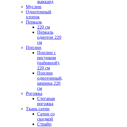
жаккард
Муслин
Однотонный
хлопок
Перкаль
220 см
Перкаль
однотон 220
см
Поплин
Поплин с
рисунком
(набивной),
220 см
Поплин
однотонный,
ширина 220
см
Рогожка
Стеганая
рогожка
Ткань сатин
Сатин со
скидкой
Страйп