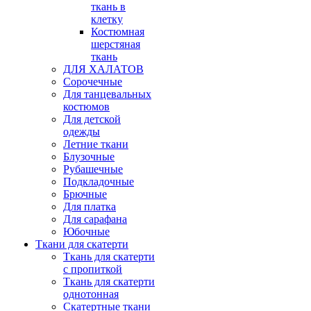
ткань в
клетку
Костюмная
шерстяная
ткань
ДЛЯ ХАЛАТОВ
Сорочечные
Для танцевальных
костюмов
Для детской
одежды
Летние ткани
Блузочные
Рубашечные
Подкладочные
Брючные
Для платка
Для сарафана
Юбочные
Ткани для скатерти
Ткань для скатерти
с пропиткой
Ткань для скатерти
однотонная
Скатертные ткани