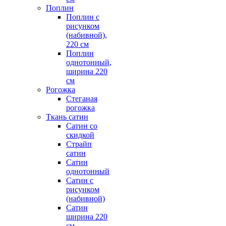
Поплин
Поплин с
рисунком
(набивной),
220 см
Поплин
однотонный,
ширина 220
см
Рогожка
Стеганая
рогожка
Ткань сатин
Сатин со
скидкой
Страйп
сатин
Сатин
однотонный
Сатин с
рисунком
(набивной)
Сатин
ширина 220
см