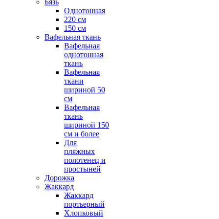
Бязь
Однотонная
220 см
150 см
Вафельная ткань
Вафельная
однотонная
ткань
Вафельная
ткани
шириной 50
см
Вафельная
ткань
шириной 150
см и более
Для
пляжных
полотенец и
простыней
Дорожка
Жаккард
Жаккард
портьерный
Хлопковый