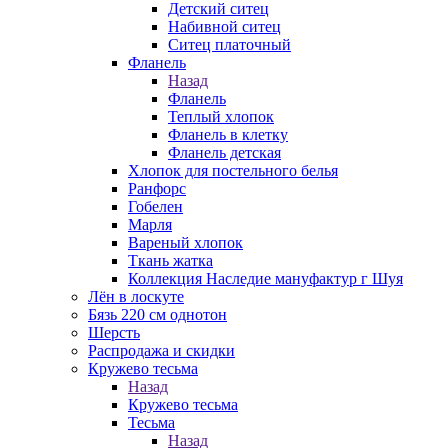
Детский ситец
Набивной ситец
Ситец платочный
Фланель
Назад
Фланель
Теплый хлопок
Фланель в клетку
Фланель детская
Хлопок для постельного белья
Ранфорс
Гобелен
Марля
Вареный хлопок
Ткань жатка
Коллекция Наследие мануфактур г Шуя
Лён в лоскуте
Бязь 220 см однотон
Шерсть
Распродажа и скидки
Кружево тесьма
Назад
Кружево тесьма
Тесьма
Назад