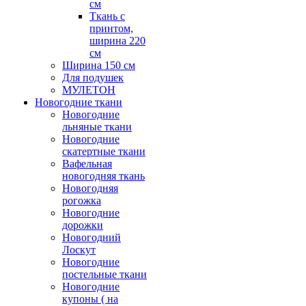
см
Ткань с
принтом,
ширина 220
см
Ширина 150 см
Для подушек
МУЛЕТОН
Новогодние ткани
Новогодние
льняные ткани
Новогодние
скатертные ткани
Вафельная
новогодняя ткань
Новогодняя
рогожка
Новогодние
дорожки
Новогодний
Лоскут
Новогодние
постельные ткани
Новогодние
купоны ( на