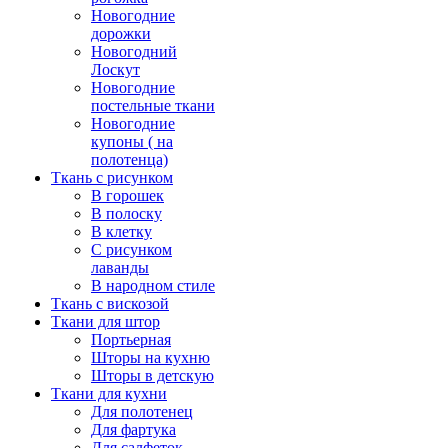
Новогодние
дорожки
Новогодний
Лоскут
Новогодние
постельные ткани
Новогодние
купоны ( на
полотенца)
Ткань с рисунком
В горошек
В полоску
В клетку
С рисунком
лаванды
В народном стиле
Ткань с вискозой
Ткани для штор
Портьерная
Шторы на кухню
Шторы в детскую
Ткани для кухни
Для полотенец
Для фартука
Для салфеток