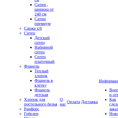
Сатин ,
ширина от
240 см
Сатин
премиум
Саржа х/б
Ситец
Детский
ситец
Набивной
ситец
Ситец
платочный
Фланель
Теплый
хлопок
Фланель в
Информац
клетку
Фланель
Воп
детская
и от
Хлопок для
О
Как
Оплата
Доставка
постельного белья
нас
сдел
Ранфорс
зака
Гобелен
Нов