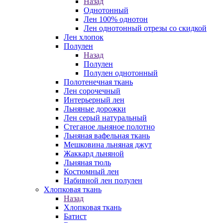
Назад
Однотонный
Лен 100% однотон
Лен однотонный отрезы со скидкой
Лен хлопок
Полулен
Назад
Полулен
Полулен однотонный
Полотенечная ткань
Лен сорочечный
Интерьерный лен
Льняные дорожки
Лен серый натуральный
Стеганое льняное полотно
Льняная вафельная ткань
Мешковина льняная джут
Жаккард льняной
Льняная тюль
Костюмный лен
Набивной лен полулен
Хлопковая ткань
Назад
Хлопковая ткань
Батист