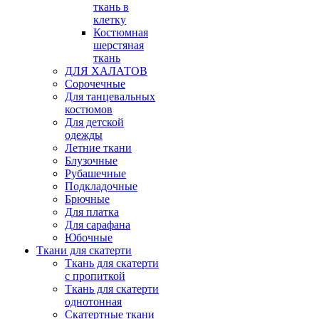
ткань в
клетку
Костюмная
шерстяная
ткань
ДЛЯ ХАЛАТОВ
Сорочечные
Для танцевальных
костюмов
Для детской
одежды
Летние ткани
Блузочные
Рубашечные
Подкладочные
Брючные
Для платка
Для сарафана
Юбочные
Ткани для скатерти
Ткань для скатерти
с пропиткой
Ткань для скатерти
однотонная
Скатертные ткани