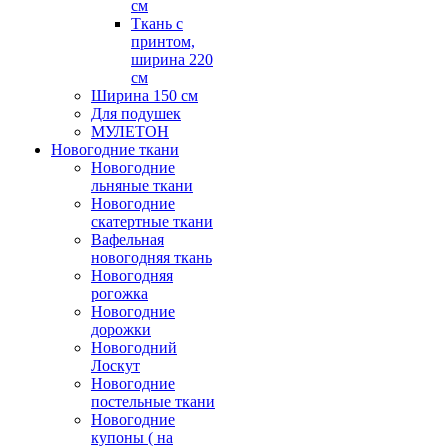
см
Ткань с
принтом,
ширина 220
см
Ширина 150 см
Для подушек
МУЛЕТОН
Новогодние ткани
Новогодние
льняные ткани
Новогодние
скатертные ткани
Вафельная
новогодняя ткань
Новогодняя
рогожка
Новогодние
дорожки
Новогодний
Лоскут
Новогодние
постельные ткани
Новогодние
купоны ( на