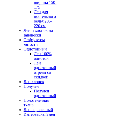
ширина 150-
175
Лен для
постельного
белья 205-
220 см
Лен и хлопок на
занавески
С эффектом
мятости
Однотонный
Лен 100%
однотон
Лен
однотонный
отрезы со
скидкой
Лен хлопок
Полулен
Полулен
однотонный
Полотенечная
ткань
Лен сорочечный
Интерьерный лен