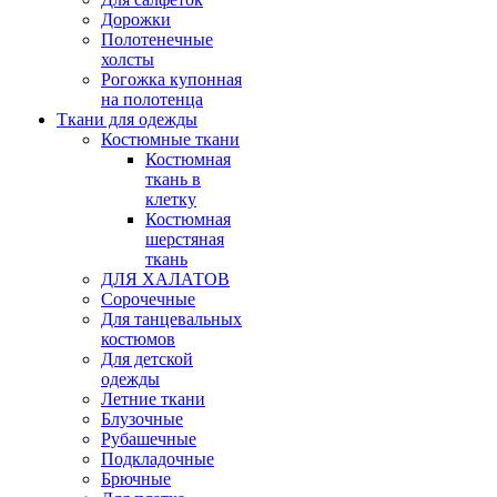
Дорожки
Полотенечные
холсты
Рогожка купонная
на полотенца
Ткани для одежды
Костюмные ткани
Костюмная
ткань в
клетку
Костюмная
шерстяная
ткань
ДЛЯ ХАЛАТОВ
Сорочечные
Для танцевальных
костюмов
Для детской
одежды
Летние ткани
Блузочные
Рубашечные
Подкладочные
Брючные