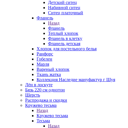
Детский ситец
Набивной ситец
Ситец платочный
Фланель
Назад
Фланель
Теплый хлопок
Фланель в клетку
Фланель детская
Хлопок для постельного белья
Ранфорс
Гобелен
Марля
Вареный хлопок
Ткань жатка
Коллекция Наследие мануфактур г Шуя
Лён в лоскуте
Бязь 220 см однотон
Шерсть
Распродажа и скидки
Кружево тесьма
Назад
Кружево тесьма
Тесьма
Назад