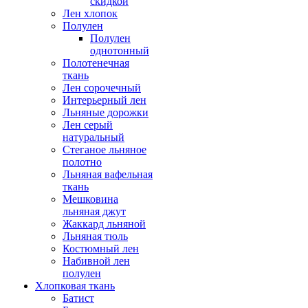
скидкой
Лен хлопок
Полулен
Полулен
однотонный
Полотенечная
ткань
Лен сорочечный
Интерьерный лен
Льняные дорожки
Лен серый
натуральный
Стеганое льняное
полотно
Льняная вафельная
ткань
Мешковина
льняная джут
Жаккард льняной
Льняная тюль
Костюмный лен
Набивной лен
полулен
Хлопковая ткань
Батист