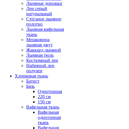
Льняные дорожки
Лен серый
натуральный
Стеганое льняное
полотно
Льняная вафельная
ткань
Мешковина
льняная джут
Жаккард льняной
Льняная тюль
Костюмный лен
Набивной лен
полулен
Хлопковая ткань
Батист
Бязь
Однотонная
220 см
150 см
Вафельная ткань
Вафельная
однотонная
ткань
Вафельная