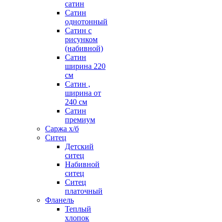
сатин
Сатин
однотонный
Сатин с
рисунком
(набивной)
Сатин
ширина 220
см
Сатин ,
ширина от
240 см
Сатин
премиум
Саржа х/б
Ситец
Детский
ситец
Набивной
ситец
Ситец
платочный
Фланель
Теплый
хлопок