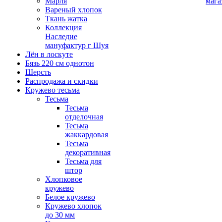
Марля
мага
Вареный хлопок
Ткань жатка
Коллекция
Наследие
мануфактур г Шуя
Лён в лоскуте
Бязь 220 см однотон
Шерсть
Распродажа и скидки
Кружево тесьма
Тесьма
Тесьма
отделочная
Тесьма
жаккардовая
Тесьма
декоративная
Тесьма для
штор
Хлопковое
кружево
Белое кружево
Кружево хлопок
до 30 мм