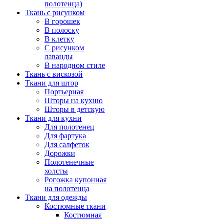
полотенца)
Ткань с рисунком
В горошек
В полоску
В клетку
С рисунком
лаванды
В народном стиле
Ткань с вискозой
Ткани для штор
Портьерная
Шторы на кухню
Шторы в детскую
Ткани для кухни
Для полотенец
Для фартука
Для салфеток
Дорожки
Полотенечные
холсты
Рогожка купонная
на полотенца
Ткани для одежды
Костюмные ткани
Костюмная