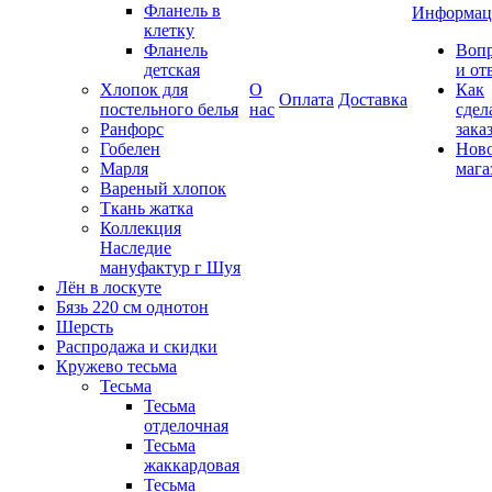
Фланель в
Информац
клетку
Фланель
Воп
детская
и от
Хлопок для
О
Как
Оплата
Доставка
постельного белья
нас
сдел
Ранфорс
зака
Гобелен
Нов
Марля
мага
Вареный хлопок
Ткань жатка
Коллекция
Наследие
мануфактур г Шуя
Лён в лоскуте
Бязь 220 см однотон
Шерсть
Распродажа и скидки
Кружево тесьма
Тесьма
Тесьма
отделочная
Тесьма
жаккардовая
Тесьма