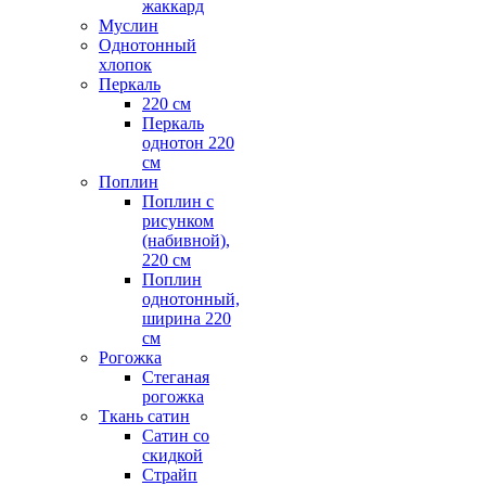
жаккард
Муслин
Однотонный
хлопок
Перкаль
220 см
Перкаль
однотон 220
см
Поплин
Поплин с
рисунком
(набивной),
220 см
Поплин
однотонный,
ширина 220
см
Рогожка
Стеганая
рогожка
Ткань сатин
Сатин со
скидкой
Страйп