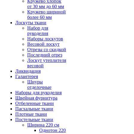
Кружево хлопок
от 30 мм до 60 мм
Кружево шириной
более 60 мм
Лоскуты ткани
Набор для
рукоделия
Наборы лоскутов
Весовой лоскут
Отрезы со скидкой
Последний отрез
Лоскут утеплителя
весовой
Ликвидация
Галантерея
Шнуры
отделочные
Наборы для рукоделия
Швейная фурнитура
Отбеленные ткани
Пасхальные ткани
Плотные ткани
Постельные ткани
Ширина 220 см
Однотон 220