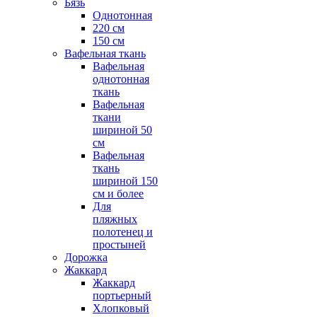
Бязь
Однотонная
220 см
150 см
Вафельная ткань
Вафельная
однотонная
ткань
Вафельная
ткани
шириной 50
см
Вафельная
ткань
шириной 150
см и более
Для
пляжных
полотенец и
простыней
Дорожка
Жаккард
Жаккард
портьерный
Хлопковый