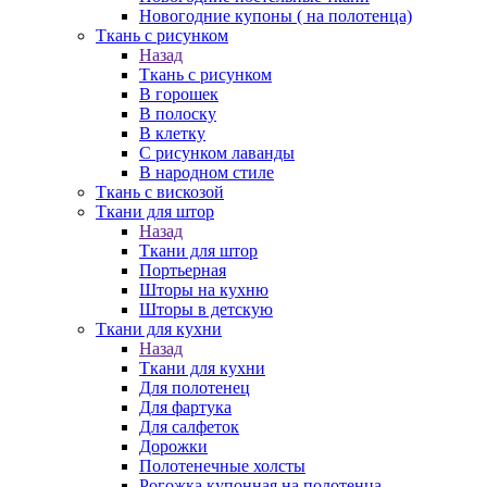
Новогодние купоны ( на полотенца)
Ткань с рисунком
Назад
Ткань с рисунком
В горошек
В полоску
В клетку
С рисунком лаванды
В народном стиле
Ткань с вискозой
Ткани для штор
Назад
Ткани для штор
Портьерная
Шторы на кухню
Шторы в детскую
Ткани для кухни
Назад
Ткани для кухни
Для полотенец
Для фартука
Для салфеток
Дорожки
Полотенечные холсты
Рогожка купонная на полотенца