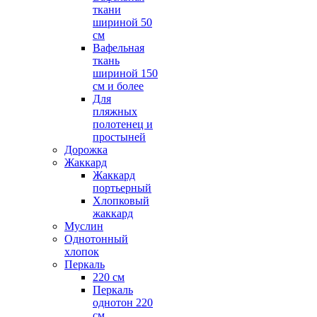
ткани
шириной 50
см
Вафельная
ткань
шириной 150
см и более
Для
пляжных
полотенец и
простыней
Дорожка
Жаккард
Жаккард
портьерный
Хлопковый
жаккард
Муслин
Однотонный
хлопок
Перкаль
220 см
Перкаль
однотон 220
см