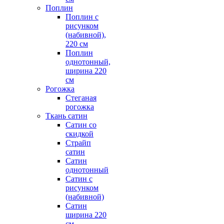
Поплин
Поплин с
рисунком
(набивной),
220 см
Поплин
однотонный,
ширина 220
см
Рогожка
Стеганая
рогожка
Ткань сатин
Сатин со
скидкой
Страйп
сатин
Сатин
однотонный
Сатин с
рисунком
(набивной)
Сатин
ширина 220
см