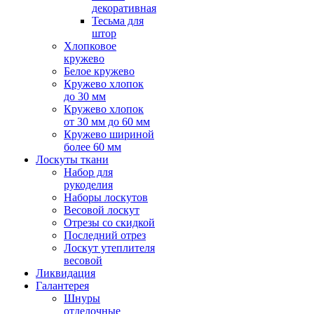
декоративная
Тесьма для
штор
Хлопковое
кружево
Белое кружево
Кружево хлопок
до 30 мм
Кружево хлопок
от 30 мм до 60 мм
Кружево шириной
более 60 мм
Лоскуты ткани
Набор для
рукоделия
Наборы лоскутов
Весовой лоскут
Отрезы со скидкой
Последний отрез
Лоскут утеплителя
весовой
Ликвидация
Галантерея
Шнуры
отделочные