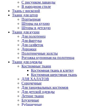
С рисунком лаванды
В народном стиле
Ткань с вискозой
Ткани для штор
Портьерная
Шторы на кухню
Шторы в детскую
Ткани для кухни
Для полотенец
Для фартука
Для салфеток
Дорожки
Полотенечные холсты
Рогожка купонная на полотенца
Ткани для одежды
Костюмные ткани
Костюмная ткань в клетку
Костюмная шерстяная ткань
ДЛЯ ХАЛАТОВ
Сорочечные
Для танцевальных костюмов
Для детской одежды
Летние ткани
Блузочные
Рубашечные