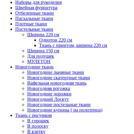
Наборы для рукоделия
Швейная фурнитура
Отбеленные ткани
Пасхальные ткани
Плотные ткани
Постельные ткани
Ширина 220 см
Однотон 220 см
Ткань с принтом, ширина 220 см
Ширина 150 см
Для подушек
МУЛЕТОН
Новогодние ткани
Новогодние льняные ткани
Новогодние скатертные ткани
Вафельная новогодняя ткань
Новогодняя рогожка
Новогодние дорожки
Новогодний Лоскут
Новогодние постельные ткани
Новогодние купоны ( на полотенца)
Ткань с рисунком
В горошек
В полоску
В клетку