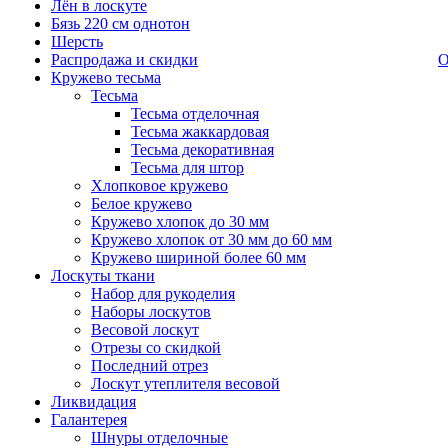
Лён в лоскуте
Бязь 220 см однотон
Шерсть
Распродажа и скидки
О
Кружево тесьма
Тесьма
Тесьма отделочная
Тесьма жаккардовая
Тесьма декоративная
Тесьма для штор
Хлопковое кружево
Белое кружево
Кружево хлопок до 30 мм
Кружево хлопок от 30 мм до 60 мм
Кружево шириной более 60 мм
Лоскуты ткани
Набор для рукоделия
Наборы лоскутов
Весовой лоскут
Отрезы со скидкой
Последний отрез
Лоскут утеплителя весовой
Ликвидация
Галантерея
Шнуры отделочные