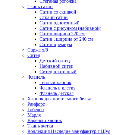
Стеганая рогожка
Ткань сатин
Сатин со скидкой
Страйп сатин
Сатин однотонный
Сатин с рисунком (набивной)
Сатин ширина 220 см
Сатин , ширина от 240 см
Сатин премиум
Саржа х/б
Ситец
Детский ситец
Набивной ситец
Ситец платочный
Фланель
Теплый хлопок
Фланель в клетку
Фланель детская
Хлопок для постельного белья
Ранфорс
Гобелен
Марля
Вареный хлопок
Ткань жатка
Коллекция Наследие мануфактур г Шуя