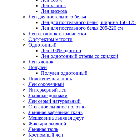
Лен хлопок
Лен вискоза
Лен для постельного белья
Лен для постельного белья, ширина 150-175
Лен для постельного белья 205-220 см
Лен и хлопок на занавески
С эффектом мятости
Однотонный
Лен 100% однотон
Лен однотонный отрезы со скидкой
Лен хлопок
Полулен
Полулен однотонный
Полотенечная ткань
Лен сорочечный
Интерьерный лен
Льняные дорожки
Лен серый натуральный
Стеганое льняное полотно
Льняная вафельная ткань
Мешковина льняная джут
Жаккард льняной
Льняная тюль
Костюмный лен