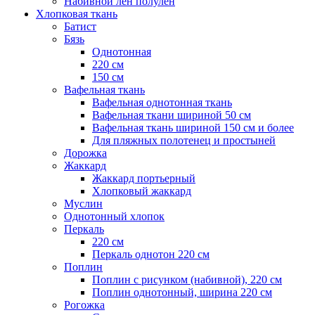
Набивной лен полулен
Хлопковая ткань
Батист
Бязь
Однотонная
220 см
150 см
Вафельная ткань
Вафельная однотонная ткань
Вафельная ткани шириной 50 см
Вафельная ткань шириной 150 см и более
Для пляжных полотенец и простыней
Дорожка
Жаккард
Жаккард портьерный
Хлопковый жаккард
Муслин
Однотонный хлопок
Перкаль
220 см
Перкаль однотон 220 см
Поплин
Поплин с рисунком (набивной), 220 см
Поплин однотонный, ширина 220 см
Рогожка