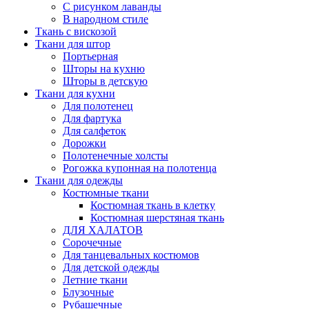
С рисунком лаванды
В народном стиле
Ткань с вискозой
Ткани для штор
Портьерная
Шторы на кухню
Шторы в детскую
Ткани для кухни
Для полотенец
Для фартука
Для салфеток
Дорожки
Полотенечные холсты
Рогожка купонная на полотенца
Ткани для одежды
Костюмные ткани
Костюмная ткань в клетку
Костюмная шерстяная ткань
ДЛЯ ХАЛАТОВ
Сорочечные
Для танцевальных костюмов
Для детской одежды
Летние ткани
Блузочные
Рубашечные