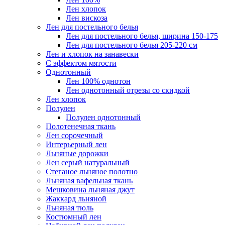
Лен хлопок
Лен вискоза
Лен для постельного белья
Лен для постельного белья, ширина 150-175
Лен для постельного белья 205-220 см
Лен и хлопок на занавески
С эффектом мятости
Однотонный
Лен 100% однотон
Лен однотонный отрезы со скидкой
Лен хлопок
Полулен
Полулен однотонный
Полотенечная ткань
Лен сорочечный
Интерьерный лен
Льняные дорожки
Лен серый натуральный
Стеганое льняное полотно
Льняная вафельная ткань
Мешковина льняная джут
Жаккард льняной
Льняная тюль
Костюмный лен