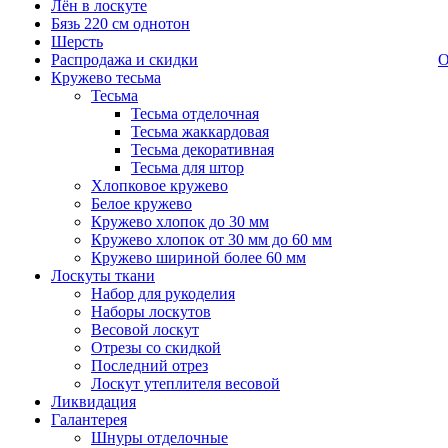
Лён в лоскуте
Бязь 220 см однотон
Шерсть
Распродажа и скидки
О
Кружево тесьма
Тесьма
Тесьма отделочная
Тесьма жаккардовая
Тесьма декоративная
Тесьма для штор
Хлопковое кружево
Белое кружево
Кружево хлопок до 30 мм
Кружево хлопок от 30 мм до 60 мм
Кружево шириной более 60 мм
Лоскуты ткани
Набор для рукоделия
Наборы лоскутов
Весовой лоскут
Отрезы со скидкой
Последний отрез
Лоскут утеплителя весовой
Ликвидация
Галантерея
Шнуры отделочные