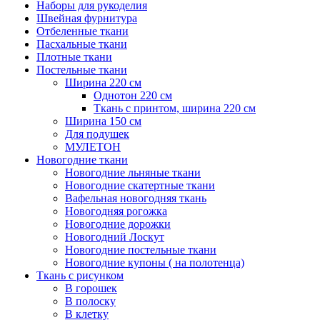
Наборы для рукоделия
Швейная фурнитура
Отбеленные ткани
Пасхальные ткани
Плотные ткани
Постельные ткани
Ширина 220 см
Однотон 220 см
Ткань с принтом, ширина 220 см
Ширина 150 см
Для подушек
МУЛЕТОН
Новогодние ткани
Новогодние льняные ткани
Новогодние скатертные ткани
Вафельная новогодняя ткань
Новогодняя рогожка
Новогодние дорожки
Новогодний Лоскут
Новогодние постельные ткани
Новогодние купоны ( на полотенца)
Ткань с рисунком
В горошек
В полоску
В клетку