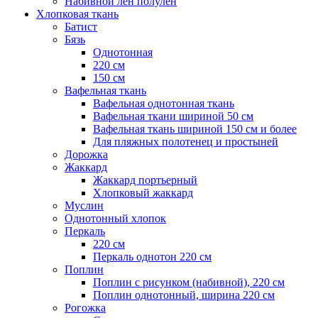
Набивной лен полулен
Хлопковая ткань
Батист
Бязь
Однотонная
220 см
150 см
Вафельная ткань
Вафельная однотонная ткань
Вафельная ткани шириной 50 см
Вафельная ткань шириной 150 см и более
Для пляжных полотенец и простыней
Дорожка
Жаккард
Жаккард портьерный
Хлопковый жаккард
Муслин
Однотонный хлопок
Перкаль
220 см
Перкаль однотон 220 см
Поплин
Поплин с рисунком (набивной), 220 см
Поплин однотонный, ширина 220 см
Рогожка