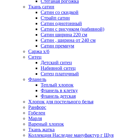
Стеганая рогожка
Ткань сатин
Сатин со скидкой
Страйп сатин
Сатин однотонный
Сатин с рисунком (набивной)
Сатин ширина 220 см
Сатин , ширина от 240 см
Сатин премиум
Саржа х/б
Ситец
Детский ситец
Набивной ситец
Ситец платочный
Фланель
Теплый хлопок
Фланель в клетку
Фланель детская
Хлопок для постельного белья
Ранфорс
Гобелен
Марля
Вареный хлопок
Ткань жатка
Коллекция Наследие мануфактур г Шуя