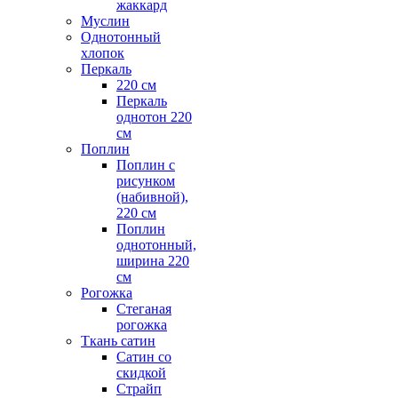
жаккард
Муслин
Однотонный
хлопок
Перкаль
220 см
Перкаль
однотон 220
см
Поплин
Поплин с
рисунком
(набивной),
220 см
Поплин
однотонный,
ширина 220
см
Рогожка
Стеганая
рогожка
Ткань сатин
Сатин со
скидкой
Страйп