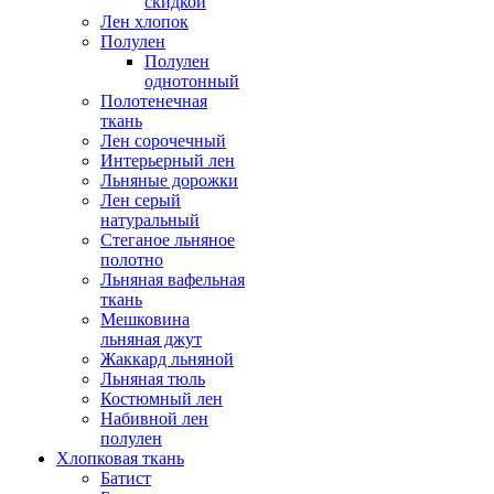
скидкой
Лен хлопок
Полулен
Полулен
однотонный
Полотенечная
ткань
Лен сорочечный
Интерьерный лен
Льняные дорожки
Лен серый
натуральный
Стеганое льняное
полотно
Льняная вафельная
ткань
Мешковина
льняная джут
Жаккард льняной
Льняная тюль
Костюмный лен
Набивной лен
полулен
Хлопковая ткань
Батист