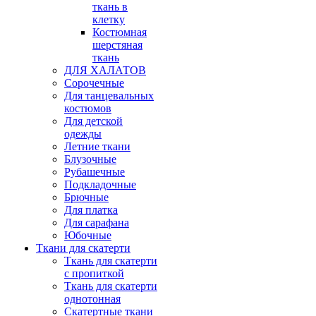
ткань в
клетку
Костюмная
шерстяная
ткань
ДЛЯ ХАЛАТОВ
Сорочечные
Для танцевальных
костюмов
Для детской
одежды
Летние ткани
Блузочные
Рубашечные
Подкладочные
Брючные
Для платка
Для сарафана
Юбочные
Ткани для скатерти
Ткань для скатерти
с пропиткой
Ткань для скатерти
однотонная
Скатертные ткани