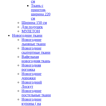
см
Ткань с
принтом,
ширина 220
см
Ширина 150 см
Для подушек
МУЛЕТОН
Новогодние ткани
Новогодние
льняные ткани
Новогодние
скатертные ткани
Вафельная
новогодняя ткань
Новогодняя
рогожка
Новогодние
дорожки
Новогодний
Лоскут
Новогодние
постельные ткани
Новогодние
купоны ( на