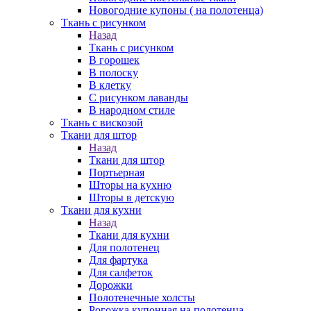
Новогодние купоны ( на полотенца)
Ткань с рисунком
Назад
Ткань с рисунком
В горошек
В полоску
В клетку
С рисунком лаванды
В народном стиле
Ткань с вискозой
Ткани для штор
Назад
Ткани для штор
Портьерная
Шторы на кухню
Шторы в детскую
Ткани для кухни
Назад
Ткани для кухни
Для полотенец
Для фартука
Для салфеток
Дорожки
Полотенечные холсты
Рогожка купонная на полотенца