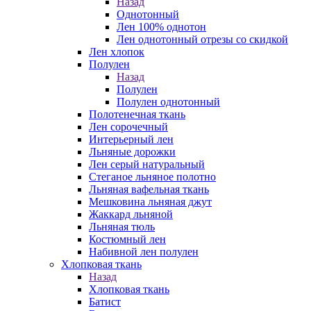
Назад
Однотонный
Лен 100% однотон
Лен однотонный отрезы со скидкой
Лен хлопок
Полулен
Назад
Полулен
Полулен однотонный
Полотенечная ткань
Лен сорочечный
Интерьерный лен
Льняные дорожки
Лен серый натуральный
Стеганое льняное полотно
Льняная вафельная ткань
Мешковина льняная джут
Жаккард льняной
Льняная тюль
Костюмный лен
Набивной лен полулен
Хлопковая ткань
Назад
Хлопковая ткань
Батист