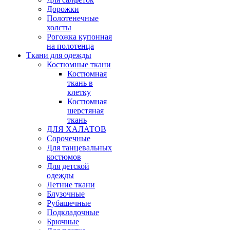
Дорожки
Полотенечные
холсты
Рогожка купонная
на полотенца
Ткани для одежды
Костюмные ткани
Костюмная
ткань в
клетку
Костюмная
шерстяная
ткань
ДЛЯ ХАЛАТОВ
Сорочечные
Для танцевальных
костюмов
Для детской
одежды
Летние ткани
Блузочные
Рубашечные
Подкладочные
Брючные