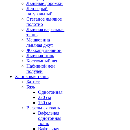
Льняные дорожки
Лен серый
натуральный
Стеганое льняное
полотно
Льняная вафельная
ткань
Мешковина
льняная джут
Жаккард льняной
Льняная тюль
Костюмный лен
Набивной лен
полулен
Хлопковая ткань
Батист
Бязь
Однотонная
220 см
150 см
Вафельная ткань
Вафельная
однотонная
ткань
Вафельная