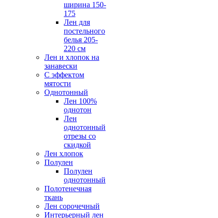
ширина 150-
175
Лен для
постельного
белья 205-
220 см
Лен и хлопок на
занавески
С эффектом
мятости
Однотонный
Лен 100%
однотон
Лен
однотонный
отрезы со
скидкой
Лен хлопок
Полулен
Полулен
однотонный
Полотенечная
ткань
Лен сорочечный
Интерьерный лен