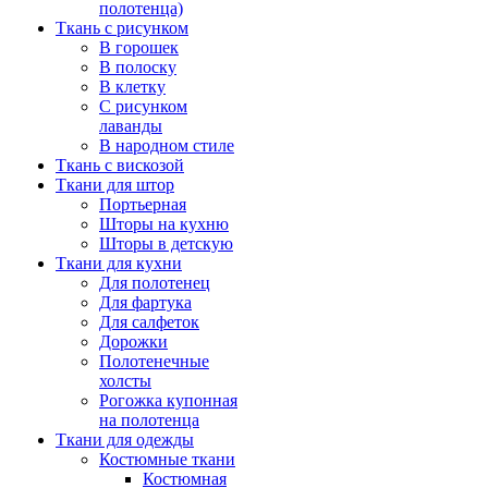
полотенца)
Ткань с рисунком
В горошек
В полоску
В клетку
С рисунком
лаванды
В народном стиле
Ткань с вискозой
Ткани для штор
Портьерная
Шторы на кухню
Шторы в детскую
Ткани для кухни
Для полотенец
Для фартука
Для салфеток
Дорожки
Полотенечные
холсты
Рогожка купонная
на полотенца
Ткани для одежды
Костюмные ткани
Костюмная