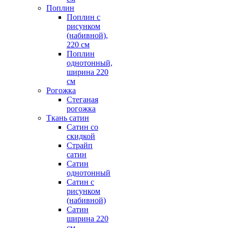
Поплин
Поплин с
рисунком
(набивной),
220 см
Поплин
однотонный,
ширина 220
см
Рогожка
Стеганая
рогожка
Ткань сатин
Сатин со
скидкой
Страйп
сатин
Сатин
однотонный
Сатин с
рисунком
(набивной)
Сатин
ширина 220
см