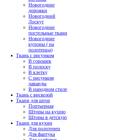
Новогодние
дорожки
Новогодний
Лоскут
Новогодние
постельные ткани
Новогодние
купоны ( на
полотенца)
Ткань с рисунком
В горошек
В полоску
В клетку
С рисунком
лаванды
В народном стиле
Ткань с вискозой
Ткани для штор
Портьерная
Шторы на кухню
Шторы в детскую
Ткани для кухни
Для полотенец
Для фартука
Для салфеток