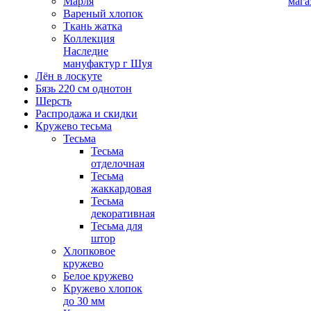
Марля
мага
Вареный хлопок
Ткань жатка
Коллекция
Наследие
мануфактур г Шуя
Лён в лоскуте
Бязь 220 см однотон
Шерсть
Распродажа и скидки
Кружево тесьма
Тесьма
Тесьма
отделочная
Тесьма
жаккардовая
Тесьма
декоративная
Тесьма для
штор
Хлопковое
кружево
Белое кружево
Кружево хлопок
до 30 мм