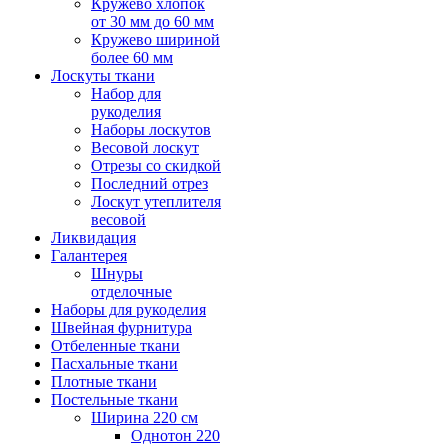
Кружево хлопок
от 30 мм до 60 мм
Кружево шириной
более 60 мм
Лоскуты ткани
Набор для
рукоделия
Наборы лоскутов
Весовой лоскут
Отрезы со скидкой
Последний отрез
Лоскут утеплителя
весовой
Ликвидация
Галантерея
Шнуры
отделочные
Наборы для рукоделия
Швейная фурнитура
Отбеленные ткани
Пасхальные ткани
Плотные ткани
Постельные ткани
Ширина 220 см
Однотон 220