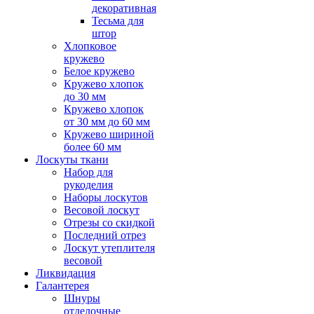
декоративная
Тесьма для
штор
Хлопковое
кружево
Белое кружево
Кружево хлопок
до 30 мм
Кружево хлопок
от 30 мм до 60 мм
Кружево шириной
более 60 мм
Лоскуты ткани
Набор для
рукоделия
Наборы лоскутов
Весовой лоскут
Отрезы со скидкой
Последний отрез
Лоскут утеплителя
весовой
Ликвидация
Галантерея
Шнуры
отделочные