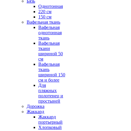
Бязь
Однотонная
220 см
150 см
Вафельная ткань
Вафельная
однотонная
ткань
Вафельная
ткани
шириной 50
см
Вафельная
ткань
шириной 150
см и более
Для
пляжных
полотенец и
простыней
Дорожка
Жаккард
Жаккард
портьерный
Хлопковый