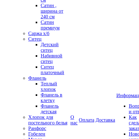
Сатин ,
ширина от
240 см
Сатин
премиум
Саржа х/б
Ситец
Детский
ситец
Набивной
ситец
Ситец
платочный
Фланель
Теплый
хлопок
Фланель в
Информац
клетку
Фланель
Воп
детская
и от
Хлопок для
О
Как
Оплата
Доставка
постельного белья
нас
сдел
Ранфорс
зака
Гобелен
Нов