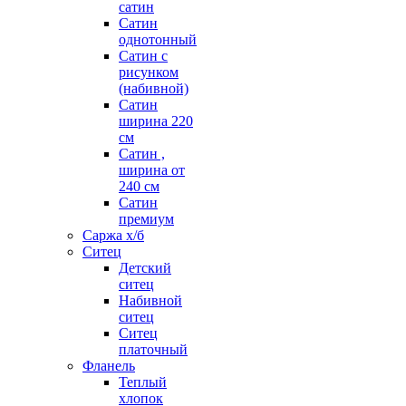
сатин
Сатин
однотонный
Сатин с
рисунком
(набивной)
Сатин
ширина 220
см
Сатин ,
ширина от
240 см
Сатин
премиум
Саржа х/б
Ситец
Детский
ситец
Набивной
ситец
Ситец
платочный
Фланель
Теплый
хлопок