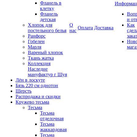
Фланель в
Информац
клетку
Фланель
Воп
детская
и от
Хлопок для
О
Как
Оплата
Доставка
постельного белья
нас
сдел
Ранфорс
зака
Гобелен
Нов
Марля
мага
Вареный хлопок
Ткань жатка
Коллекция
Наследие
мануфактур г Шуя
Лён в лоскуте
Бязь 220 см однотон
Шерсть
Распродажа и скидки
Кружево тесьма
Тесьма
Тесьма
отделочная
Тесьма
жаккардовая
Тесьма