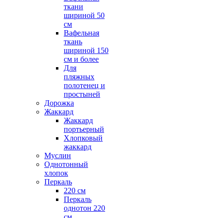
ткани
шириной 50
см
Вафельная
ткань
шириной 150
см и более
Для
пляжных
полотенец и
простыней
Дорожка
Жаккард
Жаккард
портьерный
Хлопковый
жаккард
Муслин
Однотонный
хлопок
Перкаль
220 см
Перкаль
однотон 220
см