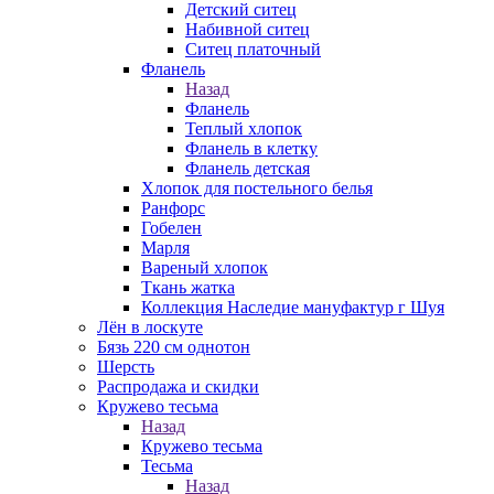
Детский ситец
Набивной ситец
Ситец платочный
Фланель
Назад
Фланель
Теплый хлопок
Фланель в клетку
Фланель детская
Хлопок для постельного белья
Ранфорс
Гобелен
Марля
Вареный хлопок
Ткань жатка
Коллекция Наследие мануфактур г Шуя
Лён в лоскуте
Бязь 220 см однотон
Шерсть
Распродажа и скидки
Кружево тесьма
Назад
Кружево тесьма
Тесьма
Назад