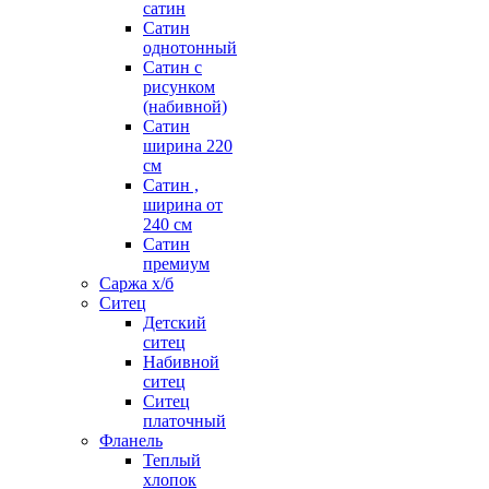
сатин
Сатин
однотонный
Сатин с
рисунком
(набивной)
Сатин
ширина 220
см
Сатин ,
ширина от
240 см
Сатин
премиум
Саржа х/б
Ситец
Детский
ситец
Набивной
ситец
Ситец
платочный
Фланель
Теплый
хлопок