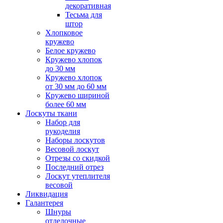
декоративная
Тесьма для
штор
Хлопковое
кружево
Белое кружево
Кружево хлопок
до 30 мм
Кружево хлопок
от 30 мм до 60 мм
Кружево шириной
более 60 мм
Лоскуты ткани
Набор для
рукоделия
Наборы лоскутов
Весовой лоскут
Отрезы со скидкой
Последний отрез
Лоскут утеплителя
весовой
Ликвидация
Галантерея
Шнуры
отделочные