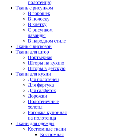
полотенца)
Ткань с рисунком
В горошек
В полоску
В клетку
С рисунком
лаванды
В народном стиле
Ткань с вискозой
Ткани для штор
Портьерная
Шторы на кухню
Шторы в детскую
Ткани для кухни
Для полотенец
Для фартука
Для салфеток
Дорожки
Полотенечные
холсты
Рогожка купонная
на полотенца
Ткани для одежды
Костюмные ткани
Костюмная