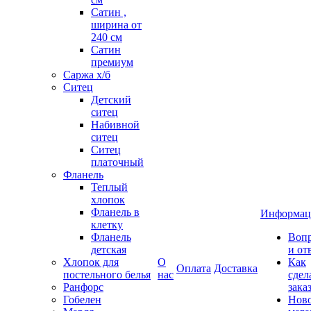
Сатин ,
ширина от
240 см
Сатин
премиум
Саржа х/б
Ситец
Детский
ситец
Набивной
ситец
Ситец
платочный
Фланель
Теплый
хлопок
Фланель в
Информац
клетку
Фланель
Воп
детская
и от
Хлопок для
О
Как
Оплата
Доставка
постельного белья
нас
сдел
Ранфорс
зака
Гобелен
Нов