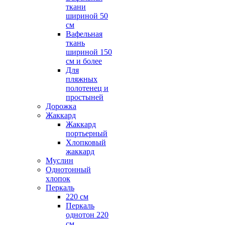
ткани
шириной 50
см
Вафельная
ткань
шириной 150
см и более
Для
пляжных
полотенец и
простыней
Дорожка
Жаккард
Жаккард
портьерный
Хлопковый
жаккард
Муслин
Однотонный
хлопок
Перкаль
220 см
Перкаль
однотон 220
см