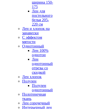
ширина 150-
175
Лен для
постельного
белья 205-
220 см
Лен и хлопок на
занавески
С эффектом
мятости
Однотонный
Лен 100%
однотон
Лен
однотонный
отрезы со
скидкой
Лен хлопок
Полулен
Полулен
однотонный
Полотенечная
ткань
Лен сорочечный
Интерьерный лен