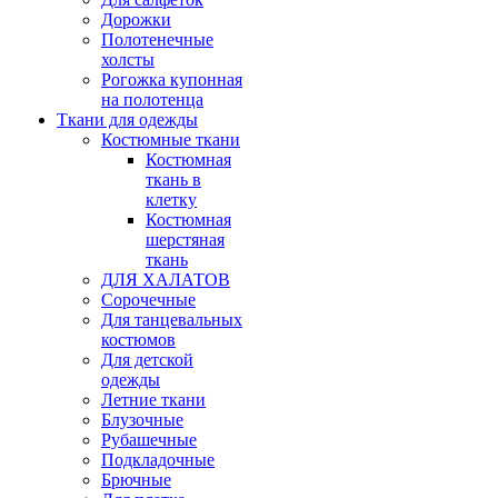
Дорожки
Полотенечные
холсты
Рогожка купонная
на полотенца
Ткани для одежды
Костюмные ткани
Костюмная
ткань в
клетку
Костюмная
шерстяная
ткань
ДЛЯ ХАЛАТОВ
Сорочечные
Для танцевальных
костюмов
Для детской
одежды
Летние ткани
Блузочные
Рубашечные
Подкладочные
Брючные