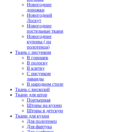
Новогодние
дорожки
Новогодний
Лоскут
Новогодние
постельные ткани
Новогодние
купоны ( на
полотенца)
Ткань с рисунком
В горошек
В полоску
В клетку
С рисунком
лаванды
В народном стиле
Ткань с вискозой
Ткани для штор
Портьерная
Шторы на кухню
Шторы в детскую
Ткани для кухни
Для полотенец
Для фартука
Для салфеток