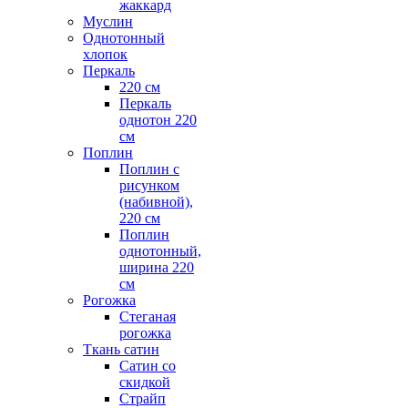
жаккард
Муслин
Однотонный
хлопок
Перкаль
220 см
Перкаль
однотон 220
см
Поплин
Поплин с
рисунком
(набивной),
220 см
Поплин
однотонный,
ширина 220
см
Рогожка
Стеганая
рогожка
Ткань сатин
Сатин со
скидкой
Страйп