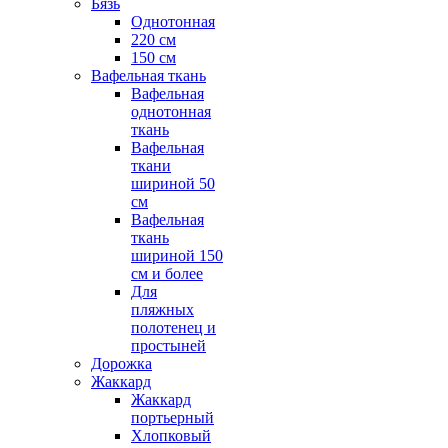
Бязь
Однотонная
220 см
150 см
Вафельная ткань
Вафельная
однотонная
ткань
Вафельная
ткани
шириной 50
см
Вафельная
ткань
шириной 150
см и более
Для
пляжных
полотенец и
простыней
Дорожка
Жаккард
Жаккард
портьерный
Хлопковый