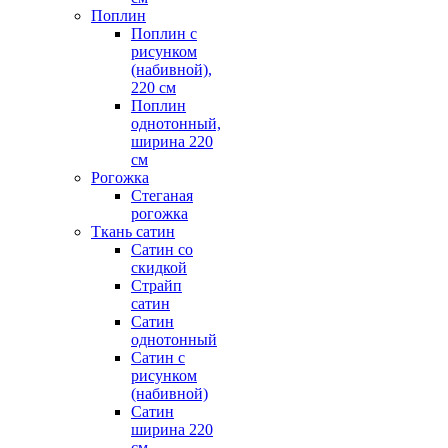
Поплин
Поплин с
рисунком
(набивной),
220 см
Поплин
однотонный,
ширина 220
см
Рогожка
Стеганая
рогожка
Ткань сатин
Сатин со
скидкой
Страйп
сатин
Сатин
однотонный
Сатин с
рисунком
(набивной)
Сатин
ширина 220
см