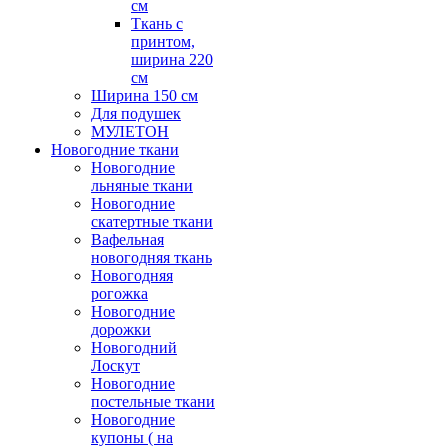
см
Ткань с
принтом,
ширина 220
см
Ширина 150 см
Для подушек
МУЛЕТОН
Новогодние ткани
Новогодние
льняные ткани
Новогодние
скатертные ткани
Вафельная
новогодняя ткань
Новогодняя
рогожка
Новогодние
дорожки
Новогодний
Лоскут
Новогодние
постельные ткани
Новогодние
купоны ( на