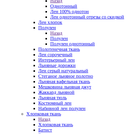
Назад
Однотонный
Лен 100% однотон
Лен однотонный отрезы со скидкой
Лен хлопок
Полулен
Назад
Полулен
Полулен однотонный
Полотенечная ткань
Лен сорочечный
Интерьерный лен
Льняные дорожки
Лен серый натуральный
Стеганое льняное полотно
Льняная вафельная ткань
Мешковина льняная джут
Жаккард льняной
Льняная тюль
Костюмный лен
Набивной лен полулен
Хлопковая ткань
Назад
Хлопковая ткань
Батист