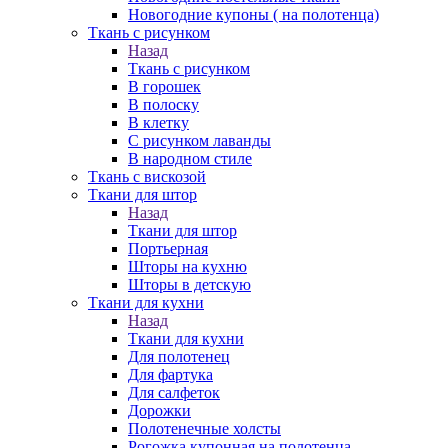
Новогодние купоны ( на полотенца)
Ткань с рисунком
Назад
Ткань с рисунком
В горошек
В полоску
В клетку
С рисунком лаванды
В народном стиле
Ткань с вискозой
Ткани для штор
Назад
Ткани для штор
Портьерная
Шторы на кухню
Шторы в детскую
Ткани для кухни
Назад
Ткани для кухни
Для полотенец
Для фартука
Для салфеток
Дорожки
Полотенечные холсты
Рогожка купонная на полотенца