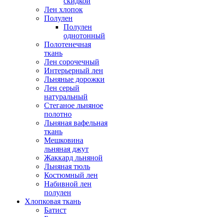
скидкой
Лен хлопок
Полулен
Полулен
однотонный
Полотенечная
ткань
Лен сорочечный
Интерьерный лен
Льняные дорожки
Лен серый
натуральный
Стеганое льняное
полотно
Льняная вафельная
ткань
Мешковина
льняная джут
Жаккард льняной
Льняная тюль
Костюмный лен
Набивной лен
полулен
Хлопковая ткань
Батист