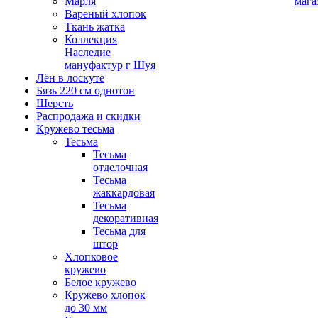
Марля
мага
Вареный хлопок
Ткань жатка
Коллекция
Наследие
мануфактур г Шуя
Лён в лоскуте
Бязь 220 см однотон
Шерсть
Распродажа и скидки
Кружево тесьма
Тесьма
Тесьма
отделочная
Тесьма
жаккардовая
Тесьма
декоративная
Тесьма для
штор
Хлопковое
кружево
Белое кружево
Кружево хлопок
до 30 мм