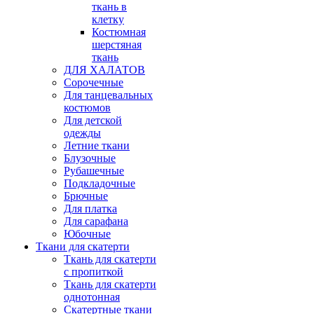
ткань в
клетку
Костюмная
шерстяная
ткань
ДЛЯ ХАЛАТОВ
Сорочечные
Для танцевальных
костюмов
Для детской
одежды
Летние ткани
Блузочные
Рубашечные
Подкладочные
Брючные
Для платка
Для сарафана
Юбочные
Ткани для скатерти
Ткань для скатерти
с пропиткой
Ткань для скатерти
однотонная
Скатертные ткани