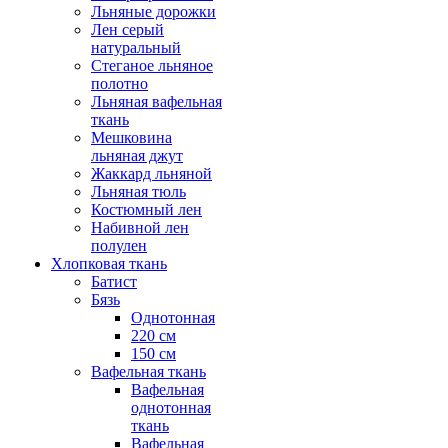
Льняные дорожки
Лен серый
натуральный
Стеганое льняное
полотно
Льняная вафельная
ткань
Мешковина
льняная джут
Жаккард льняной
Льняная тюль
Костюмный лен
Набивной лен
полулен
Хлопковая ткань
Батист
Бязь
Однотонная
220 см
150 см
Вафельная ткань
Вафельная
однотонная
ткань
Вафельная