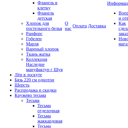
Фланель в
Информац
клетку
Фланель
Воп
детская
и от
Хлопок для
О
Как
Оплата
Доставка
постельного белья
нас
сдел
Ранфорс
зака
Гобелен
Нов
Марля
мага
Вареный хлопок
Ткань жатка
Коллекция
Наследие
мануфактур г Шуя
Лён в лоскуте
Бязь 220 см однотон
Шерсть
Распродажа и скидки
Кружево тесьма
Тесьма
Тесьма
отделочная
Тесьма
жаккардовая
Тесьма