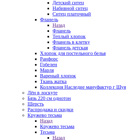
Детский ситец
Набивной ситец
Ситец платочный
Фланель
Назад
Фланель
Теплый хлопок
Фланель в клетку
Фланель детская
Хлопок для постельного белья
Ранфорс
Гобелен
Марля
Вареный хлопок
Ткань жатка
Коллекция Наследие мануфактур г Шуя
Лён в лоскуте
Бязь 220 см однотон
Шерсть
Распродажа и скидки
Кружево тесьма
Назад
Кружево тесьма
Тесьма
Назад