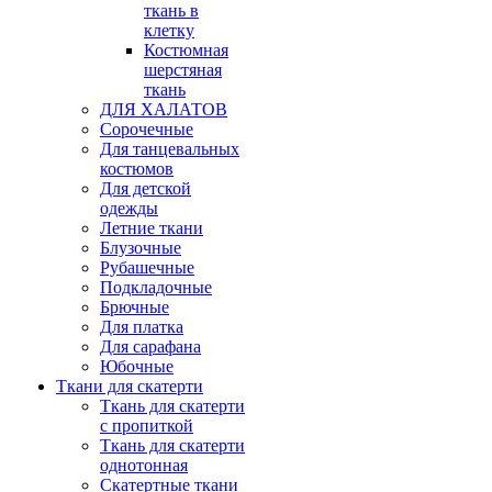
ткань в
клетку
Костюмная
шерстяная
ткань
ДЛЯ ХАЛАТОВ
Сорочечные
Для танцевальных
костюмов
Для детской
одежды
Летние ткани
Блузочные
Рубашечные
Подкладочные
Брючные
Для платка
Для сарафана
Юбочные
Ткани для скатерти
Ткань для скатерти
с пропиткой
Ткань для скатерти
однотонная
Скатертные ткани