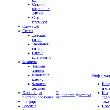
Сатин ,
ширина от
240 см
Сатин
премиум
Саржа х/б
Ситец
Детский
ситец
Набивной
ситец
Ситец
платочный
Фланель
Теплый
хлопок
Фланель в
Информац
клетку
Фланель
Воп
детская
и от
Хлопок для
О
Как
Оплата
Доставка
постельного белья
нас
сдел
Ранфорс
зака
Гобелен
Нов