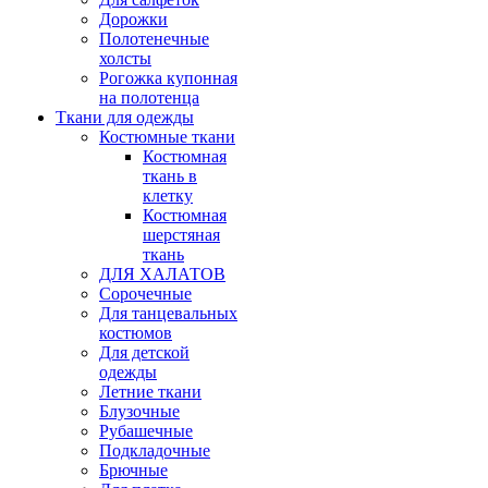
Дорожки
Полотенечные
холсты
Рогожка купонная
на полотенца
Ткани для одежды
Костюмные ткани
Костюмная
ткань в
клетку
Костюмная
шерстяная
ткань
ДЛЯ ХАЛАТОВ
Сорочечные
Для танцевальных
костюмов
Для детской
одежды
Летние ткани
Блузочные
Рубашечные
Подкладочные
Брючные