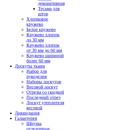
декоративная
Тесьма для
штор
Хлопковое
кружево
Белое кружево
Кружево хлопок
до 30 мм
Кружево хлопок
от 30 мм до 60 мм
Кружево шириной
более 60 мм
Лоскуты ткани
Набор для
рукоделия
Наборы лоскутов
Весовой лоскут
Отрезы со скидкой
Последний отрез
Лоскут утеплителя
весовой
Ликвидация
Галантерея
Шнуры
отделочные