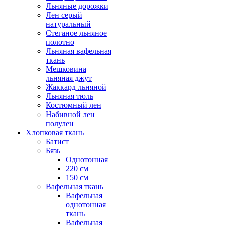
Льняные дорожки
Лен серый
натуральный
Стеганое льняное
полотно
Льняная вафельная
ткань
Мешковина
льняная джут
Жаккард льняной
Льняная тюль
Костюмный лен
Набивной лен
полулен
Хлопковая ткань
Батист
Бязь
Однотонная
220 см
150 см
Вафельная ткань
Вафельная
однотонная
ткань
Вафельная