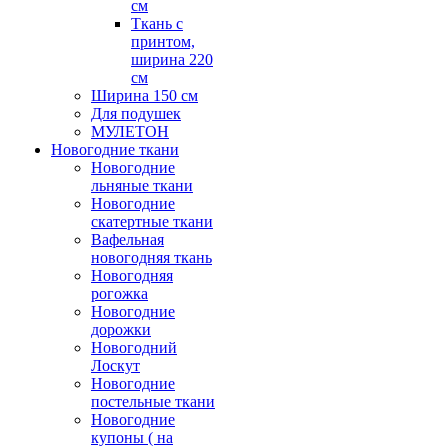
см
Ткань с
принтом,
ширина 220
см
Ширина 150 см
Для подушек
МУЛЕТОН
Новогодние ткани
Новогодние
льняные ткани
Новогодние
скатертные ткани
Вафельная
новогодняя ткань
Новогодняя
рогожка
Новогодние
дорожки
Новогодний
Лоскут
Новогодние
постельные ткани
Новогодние
купоны ( на