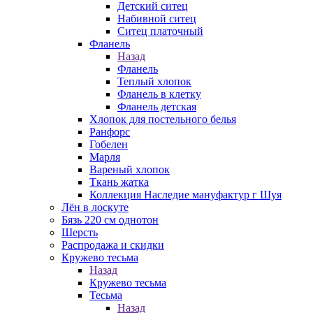
Детский ситец
Набивной ситец
Ситец платочный
Фланель
Назад
Фланель
Теплый хлопок
Фланель в клетку
Фланель детская
Хлопок для постельного белья
Ранфорс
Гобелен
Марля
Вареный хлопок
Ткань жатка
Коллекция Наследие мануфактур г Шуя
Лён в лоскуте
Бязь 220 см однотон
Шерсть
Распродажа и скидки
Кружево тесьма
Назад
Кружево тесьма
Тесьма
Назад