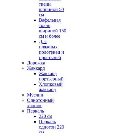
ткани
шириной 50
см
Вафельная
ткань
шириной 150
см и более
Для
пляжных
полотенец и
простыней
Дорожка
Жаккард
Жаккард
портьерный
Хлопковый
жаккард
Муслин
Однотонный
хлопок
Перкаль
220 см
Перкаль
однотон 220
см