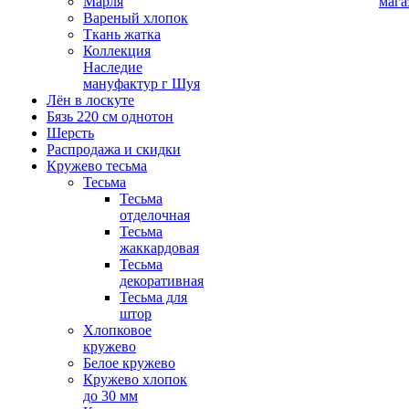
Марля
мага
Вареный хлопок
Ткань жатка
Коллекция
Наследие
мануфактур г Шуя
Лён в лоскуте
Бязь 220 см однотон
Шерсть
Распродажа и скидки
Кружево тесьма
Тесьма
Тесьма
отделочная
Тесьма
жаккардовая
Тесьма
декоративная
Тесьма для
штор
Хлопковое
кружево
Белое кружево
Кружево хлопок
до 30 мм