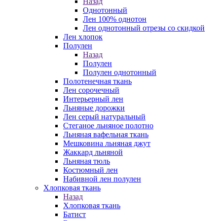
Назад
Однотонный
Лен 100% однотон
Лен однотонный отрезы со скидкой
Лен хлопок
Полулен
Назад
Полулен
Полулен однотонный
Полотенечная ткань
Лен сорочечный
Интерьерный лен
Льняные дорожки
Лен серый натуральный
Стеганое льняное полотно
Льняная вафельная ткань
Мешковина льняная джут
Жаккард льняной
Льняная тюль
Костюмный лен
Набивной лен полулен
Хлопковая ткань
Назад
Хлопковая ткань
Батист