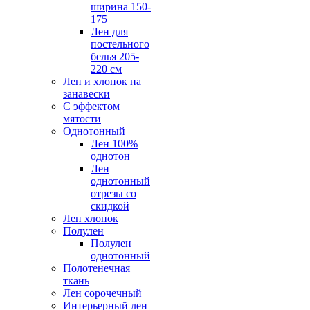
ширина 150-
175
Лен для
постельного
белья 205-
220 см
Лен и хлопок на
занавески
С эффектом
мятости
Однотонный
Лен 100%
однотон
Лен
однотонный
отрезы со
скидкой
Лен хлопок
Полулен
Полулен
однотонный
Полотенечная
ткань
Лен сорочечный
Интерьерный лен