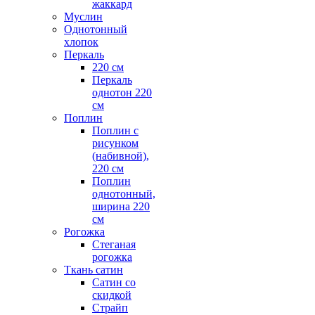
жаккард
Муслин
Однотонный
хлопок
Перкаль
220 см
Перкаль
однотон 220
см
Поплин
Поплин с
рисунком
(набивной),
220 см
Поплин
однотонный,
ширина 220
см
Рогожка
Стеганая
рогожка
Ткань сатин
Сатин со
скидкой
Страйп