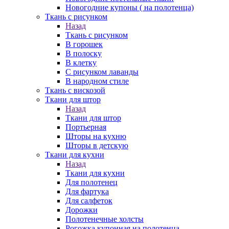
Новогодние купоны ( на полотенца)
Ткань с рисунком
Назад
Ткань с рисунком
В горошек
В полоску
В клетку
С рисунком лаванды
В народном стиле
Ткань с вискозой
Ткани для штор
Назад
Ткани для штор
Портьерная
Шторы на кухню
Шторы в детскую
Ткани для кухни
Назад
Ткани для кухни
Для полотенец
Для фартука
Для салфеток
Дорожки
Полотенечные холсты
Рогожка купонная на полотенца