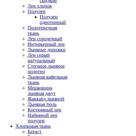
скидкой
Лен хлопок
Полулен
Полулен
однотонный
Полотенечная
ткань
Лен сорочечный
Интерьерный лен
Льняные дорожки
Лен серый
натуральный
Стеганое льняное
полотно
Льняная вафельная
ткань
Мешковина
льняная джут
Жаккард льняной
Льняная тюль
Костюмный лен
Набивной лен
полулен
Хлопковая ткань
Батист