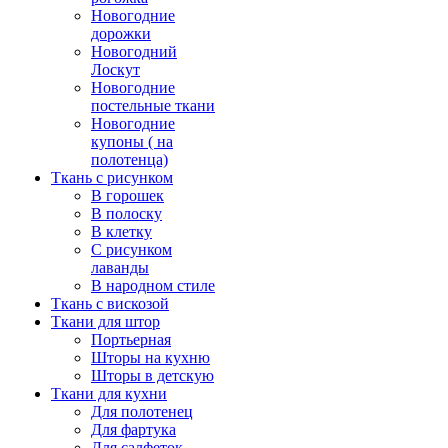
Новогодние
дорожки
Новогодний
Лоскут
Новогодние
постельные ткани
Новогодние
купоны ( на
полотенца)
Ткань с рисунком
В горошек
В полоску
В клетку
С рисунком
лаванды
В народном стиле
Ткань с вискозой
Ткани для штор
Портьерная
Шторы на кухню
Шторы в детскую
Ткани для кухни
Для полотенец
Для фартука
Для салфеток