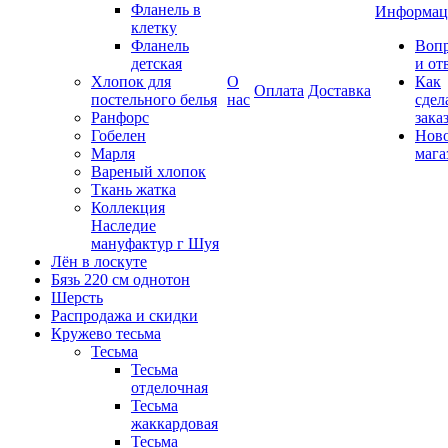
Фланель в
Информац
клетку
Фланель
Воп
детская
и от
Хлопок для
О
Как
Оплата
Доставка
постельного белья
нас
сдел
Ранфорс
зака
Гобелен
Нов
Марля
мага
Вареный хлопок
Ткань жатка
Коллекция
Наследие
мануфактур г Шуя
Лён в лоскуте
Бязь 220 см однотон
Шерсть
Распродажа и скидки
Кружево тесьма
Тесьма
Тесьма
отделочная
Тесьма
жаккардовая
Тесьма