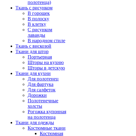
полотенца)
Ткань с рисунком
В горошек
В полоску
В клетку
С рисунком
лаванды
В народном стиле
Ткань с вискозой
Ткани для штор
Портьерная
Шторы на кухню
Шторы в детскую
Ткани для кухни
Для полотенец
Для фартука
Для салфеток
Дорожки
Полотенечные
холсты
Рогожка купонная
на полотенца
Ткани для одежды
Костюмные ткани
Костюмная