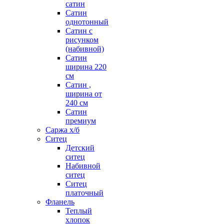
сатин
Сатин
однотонный
Сатин с
рисунком
(набивной)
Сатин
ширина 220
см
Сатин ,
ширина от
240 см
Сатин
премиум
Саржа х/б
Ситец
Детский
ситец
Набивной
ситец
Ситец
платочный
Фланель
Теплый
хлопок