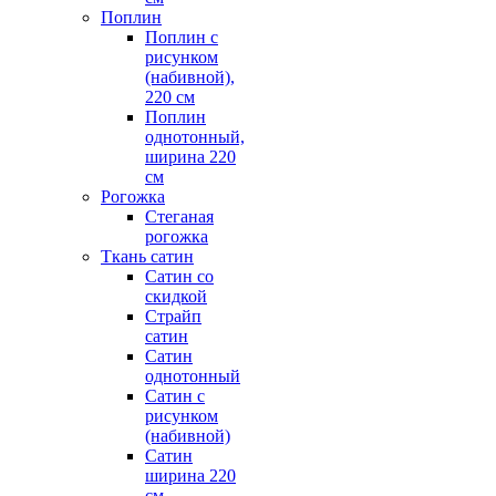
Поплин
Поплин с
рисунком
(набивной),
220 см
Поплин
однотонный,
ширина 220
см
Рогожка
Стеганая
рогожка
Ткань сатин
Сатин со
скидкой
Страйп
сатин
Сатин
однотонный
Сатин с
рисунком
(набивной)
Сатин
ширина 220
см