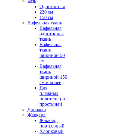
Бязь
Однотонная
220 см
150 см
Вафельная ткань
Вафельная
однотонная
ткань
Вафельная
ткани
шириной 50
см
Вафельная
ткань
шириной 150
см и более
Для
пляжных
полотенец и
простыней
Дорожка
Жаккард
Жаккард
портьерный
Хлопковый