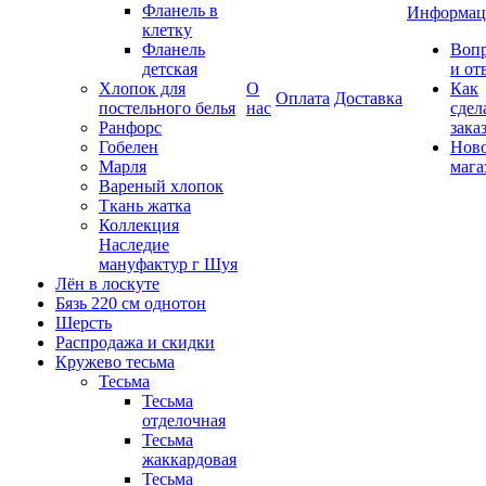
Фланель в
Информац
клетку
Фланель
Воп
детская
и от
Хлопок для
О
Как
Оплата
Доставка
постельного белья
нас
сдел
Ранфорс
зака
Гобелен
Нов
Марля
мага
Вареный хлопок
Ткань жатка
Коллекция
Наследие
мануфактур г Шуя
Лён в лоскуте
Бязь 220 см однотон
Шерсть
Распродажа и скидки
Кружево тесьма
Тесьма
Тесьма
отделочная
Тесьма
жаккардовая
Тесьма