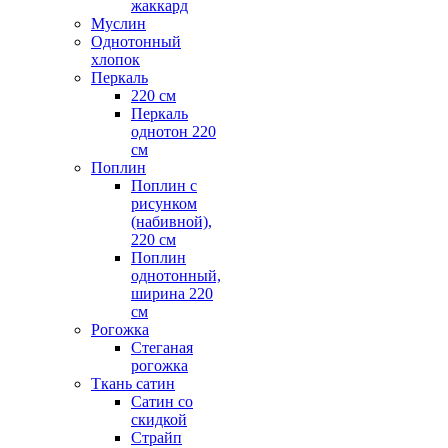
жаккард
Муслин
Однотонный
хлопок
Перкаль
220 см
Перкаль
однотон 220
см
Поплин
Поплин с
рисунком
(набивной),
220 см
Поплин
однотонный,
ширина 220
см
Рогожка
Стеганая
рогожка
Ткань сатин
Сатин со
скидкой
Страйп