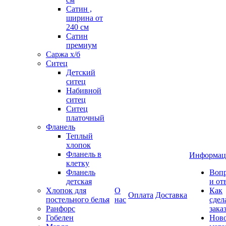
Сатин ,
ширина от
240 см
Сатин
премиум
Саржа х/б
Ситец
Детский
ситец
Набивной
ситец
Ситец
платочный
Фланель
Теплый
хлопок
Фланель в
Информац
клетку
Фланель
Воп
детская
и от
Хлопок для
О
Как
Оплата
Доставка
постельного белья
нас
сдел
Ранфорс
зака
Гобелен
Нов