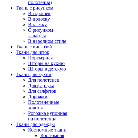
полотенца)
Ткань с рисунком
В горошек
В полоску
В клетку
С рисунком
лаванды
В народном стиле
Ткань с вискозой
Ткани для штор
Портьерная
Шторы на кухню
Шторы в детскую
Ткани для кухни
Для полотенец
Для фартука
Для салфеток
Дорожки
Полотенечные
холсты
Рогожка купонная
на полотенца
Ткани для одежды
Костюмные ткани
Костюмная