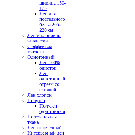
ширина 150-
175
Лен для
постельного
белья 205-
220 см
Лен и хлопок на
занавески
С эффектом
мятости
Однотонный
Лен 100%
однотон
Лен
однотонный
отрезы со
скидкой
Лен хлопок
Полулен
Полулен
однотонный
Полотенечная
ткань
Лен сорочечный
Интерьерный лен