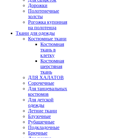
Дорожки
Полотенечные
холсты
Рогожка купонная
на полотенца
Ткани для одежды
Костюмные ткани
Костюмная
ткань в
клетку
Костюмная
шерстяная
ткань
ДЛЯ ХАЛАТОВ
Сорочечные
Для танцевальных
костюмов
Для детской
одежды
Летние ткани
Блузочные
Рубашечные
Подкладочные
Брючные