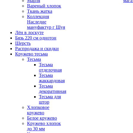
Марля
мага
Вареный хлопок
Ткань жатка
Коллекция
Наследие
мануфактур г Шуя
Лён в лоскуте
Бязь 220 см однотон
Шерсть
Распродажа и скидки
Кружево тесьма
Тесьма
Тесьма
отделочная
Тесьма
жаккардовая
Тесьма
декоративная
Тесьма для
штор
Хлопковое
кружево
Белое кружево
Кружево хлопок
до 30 мм