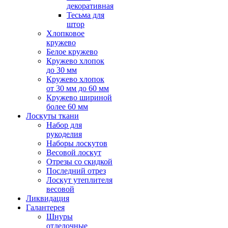
декоративная
Тесьма для
штор
Хлопковое
кружево
Белое кружево
Кружево хлопок
до 30 мм
Кружево хлопок
от 30 мм до 60 мм
Кружево шириной
более 60 мм
Лоскуты ткани
Набор для
рукоделия
Наборы лоскутов
Весовой лоскут
Отрезы со скидкой
Последний отрез
Лоскут утеплителя
весовой
Ликвидация
Галантерея
Шнуры
отделочные