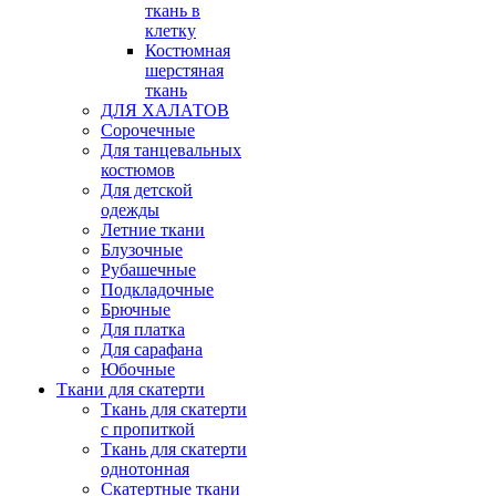
ткань в
клетку
Костюмная
шерстяная
ткань
ДЛЯ ХАЛАТОВ
Сорочечные
Для танцевальных
костюмов
Для детской
одежды
Летние ткани
Блузочные
Рубашечные
Подкладочные
Брючные
Для платка
Для сарафана
Юбочные
Ткани для скатерти
Ткань для скатерти
с пропиткой
Ткань для скатерти
однотонная
Скатертные ткани