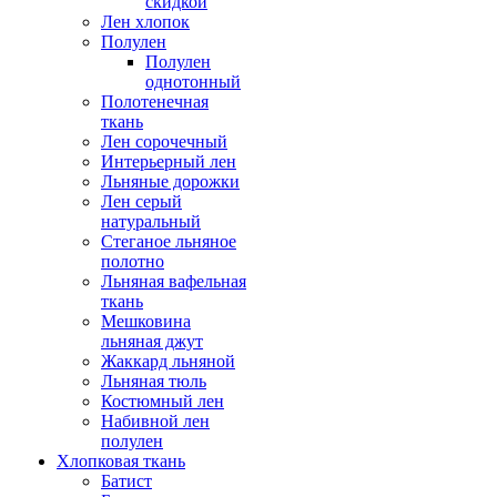
скидкой
Лен хлопок
Полулен
Полулен
однотонный
Полотенечная
ткань
Лен сорочечный
Интерьерный лен
Льняные дорожки
Лен серый
натуральный
Стеганое льняное
полотно
Льняная вафельная
ткань
Мешковина
льняная джут
Жаккард льняной
Льняная тюль
Костюмный лен
Набивной лен
полулен
Хлопковая ткань
Батист