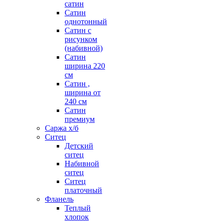
сатин
Сатин
однотонный
Сатин с
рисунком
(набивной)
Сатин
ширина 220
см
Сатин ,
ширина от
240 см
Сатин
премиум
Саржа х/б
Ситец
Детский
ситец
Набивной
ситец
Ситец
платочный
Фланель
Теплый
хлопок