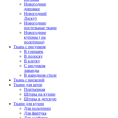
Новогодние
дорожки
Новогодний
Лоскут
Новогодние
постельные ткани
Новогодние
купоны ( на
полотенца)
Ткань с рисунком
В горошек
В полоску
В клетку
С рисунком
лаванды
В народном стиле
Ткань с вискозой
Ткани для штор
Портьерная
Шторы на кухню
Шторы в детскую
Ткани для кухни
Для полотенец
Для фартука
Для салфеток