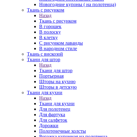
Новогодние купоны ( на полотенца)
Ткань с рисунком
Назад
Ткань с рисунком
В горошек
В полоску
В клетку
С рисунком лаванды
В народном стиле
Ткань с вискозой
Ткани для штор
Назад
Ткани для штор
Портьерная
Шторы на кухню
Шторы в детскую
Ткани для кухни
Назад
Ткани для кухни
Для полотенец
Для фартука
Для салфеток
Дорожки
Полотенечные холсты
Рогожка купонная на полотенца