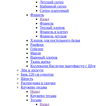
Детский ситец
Набивной ситец
Ситец платочный
Фланель
Назад
Фланель
Теплый хлопок
Фланель в клетку
Фланель детская
Хлопок для постельного белья
Ранфорс
Гобелен
Марля
Вареный хлопок
Ткань жатка
Коллекция Наследие мануфактур г Шуя
Лён в лоскуте
Бязь 220 см однотон
Шерсть
Распродажа и скидки
Кружево тесьма
Назад
Кружево тесьма
Тесьма
Назад