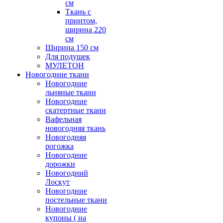
см
Ткань с
принтом,
ширина 220
см
Ширина 150 см
Для подушек
МУЛЕТОН
Новогодние ткани
Новогодние
льняные ткани
Новогодние
скатертные ткани
Вафельная
новогодняя ткань
Новогодняя
рогожка
Новогодние
дорожки
Новогодний
Лоскут
Новогодние
постельные ткани
Новогодние
купоны ( на