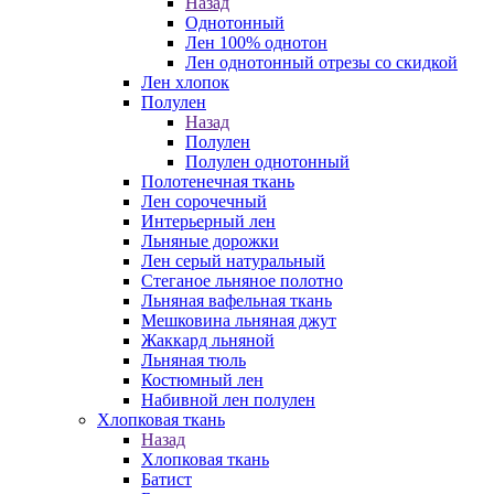
Назад
Однотонный
Лен 100% однотон
Лен однотонный отрезы со скидкой
Лен хлопок
Полулен
Назад
Полулен
Полулен однотонный
Полотенечная ткань
Лен сорочечный
Интерьерный лен
Льняные дорожки
Лен серый натуральный
Стеганое льняное полотно
Льняная вафельная ткань
Мешковина льняная джут
Жаккард льняной
Льняная тюль
Костюмный лен
Набивной лен полулен
Хлопковая ткань
Назад
Хлопковая ткань
Батист