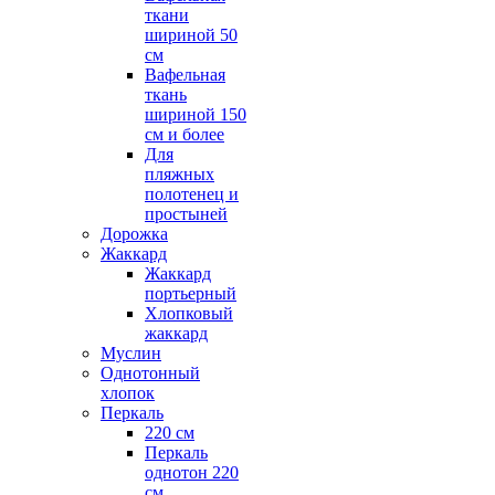
ткани
шириной 50
см
Вафельная
ткань
шириной 150
см и более
Для
пляжных
полотенец и
простыней
Дорожка
Жаккард
Жаккард
портьерный
Хлопковый
жаккард
Муслин
Однотонный
хлопок
Перкаль
220 см
Перкаль
однотон 220
см