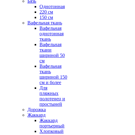
Бязь
Однотонная
220 см
150 см
Вафельная ткань
Вафельная
однотонная
ткань
Вафельная
ткани
шириной 50
см
Вафельная
ткань
шириной 150
см и более
Для
пляжных
полотенец и
простыней
Дорожка
Жаккард
Жаккард
портьерный
Хлопковый