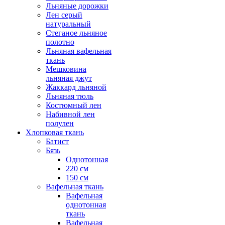
Льняные дорожки
Лен серый
натуральный
Стеганое льняное
полотно
Льняная вафельная
ткань
Мешковина
льняная джут
Жаккард льняной
Льняная тюль
Костюмный лен
Набивной лен
полулен
Хлопковая ткань
Батист
Бязь
Однотонная
220 см
150 см
Вафельная ткань
Вафельная
однотонная
ткань
Вафельная