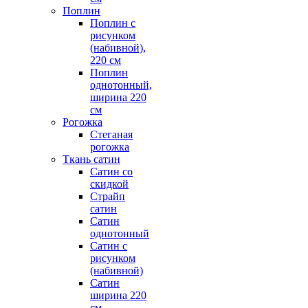
Поплин
Поплин с
рисунком
(набивной),
220 см
Поплин
однотонный,
ширина 220
см
Рогожка
Стеганая
рогожка
Ткань сатин
Сатин со
скидкой
Страйп
сатин
Сатин
однотонный
Сатин с
рисунком
(набивной)
Сатин
ширина 220
см