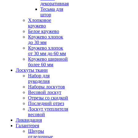
декоративная
Тесьма для
штор
Хлопковое
кружево
Белое кружево
Кружево хлопок
до 30 мм
Кружево хлопок
от 30 мм до 60 мм
Кружево шириной
более 60 мм
Лоскуты ткани
Набор для
рукоделия
Наборы лоскутов
Весовой лоскут
Отрезы со скидкой
Последний отрез
Лоскут утеплителя
весовой
Ликвидация
Галантерея
Шнуры
отделочные