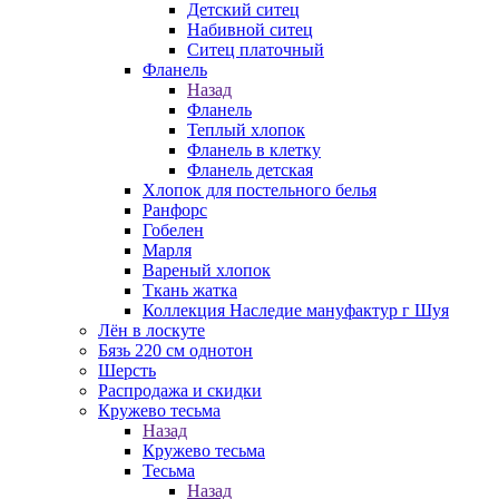
Детский ситец
Набивной ситец
Ситец платочный
Фланель
Назад
Фланель
Теплый хлопок
Фланель в клетку
Фланель детская
Хлопок для постельного белья
Ранфорс
Гобелен
Марля
Вареный хлопок
Ткань жатка
Коллекция Наследие мануфактур г Шуя
Лён в лоскуте
Бязь 220 см однотон
Шерсть
Распродажа и скидки
Кружево тесьма
Назад
Кружево тесьма
Тесьма
Назад