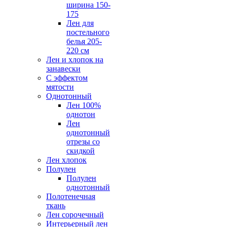
ширина 150-
175
Лен для
постельного
белья 205-
220 см
Лен и хлопок на
занавески
С эффектом
мятости
Однотонный
Лен 100%
однотон
Лен
однотонный
отрезы со
скидкой
Лен хлопок
Полулен
Полулен
однотонный
Полотенечная
ткань
Лен сорочечный
Интерьерный лен