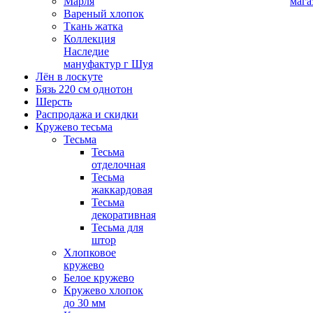
Марля
мага
Вареный хлопок
Ткань жатка
Коллекция
Наследие
мануфактур г Шуя
Лён в лоскуте
Бязь 220 см однотон
Шерсть
Распродажа и скидки
Кружево тесьма
Тесьма
Тесьма
отделочная
Тесьма
жаккардовая
Тесьма
декоративная
Тесьма для
штор
Хлопковое
кружево
Белое кружево
Кружево хлопок
до 30 мм