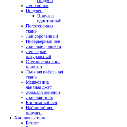
скидкой
Лен хлопок
Полулен
Полулен
однотонный
Полотенечная
ткань
Лен сорочечный
Интерьерный лен
Льняные дорожки
Лен серый
натуральный
Стеганое льняное
полотно
Льняная вафельная
ткань
Мешковина
льняная джут
Жаккард льняной
Льняная тюль
Костюмный лен
Набивной лен
полулен
Хлопковая ткань
Батист