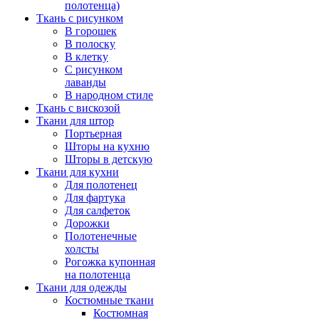
полотенца)
Ткань с рисунком
В горошек
В полоску
В клетку
С рисунком
лаванды
В народном стиле
Ткань с вискозой
Ткани для штор
Портьерная
Шторы на кухню
Шторы в детскую
Ткани для кухни
Для полотенец
Для фартука
Для салфеток
Дорожки
Полотенечные
холсты
Рогожка купонная
на полотенца
Ткани для одежды
Костюмные ткани
Костюмная