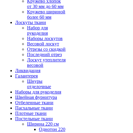
Кружево хлопок
от 30 мм до 60 мм
Кружево шириной
более 60 мм
Лоскуты ткани
Набор для
рукоделия
Наборы лоскутов
Весовой лоскут
Отрезы со скидкой
Последний отрез
Лоскут утеплителя
весовой
Ликвидация
Галантерея
Шнуры
отделочные
Наборы для рукоделия
Швейная фурнитура
Отбеленные ткани
Пасхальные ткани
Плотные ткани
Постельные ткани
Ширина 220 см
Однотон 220