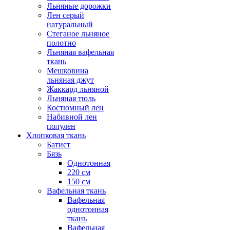
Льняные дорожки
Лен серый
натуральный
Стеганое льняное
полотно
Льняная вафельная
ткань
Мешковина
льняная джут
Жаккард льняной
Льняная тюль
Костюмный лен
Набивной лен
полулен
Хлопковая ткань
Батист
Бязь
Однотонная
220 см
150 см
Вафельная ткань
Вафельная
однотонная
ткань
Вафельная