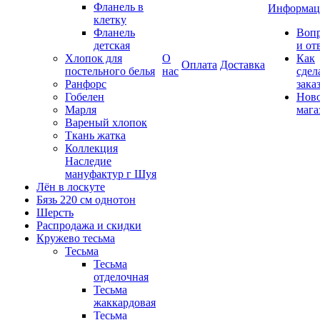
Фланель в
Информац
клетку
Фланель
Воп
детская
и от
Хлопок для
О
Как
Оплата
Доставка
постельного белья
нас
сдел
Ранфорс
зака
Гобелен
Нов
Марля
мага
Вареный хлопок
Ткань жатка
Коллекция
Наследие
мануфактур г Шуя
Лён в лоскуте
Бязь 220 см однотон
Шерсть
Распродажа и скидки
Кружево тесьма
Тесьма
Тесьма
отделочная
Тесьма
жаккардовая
Тесьма