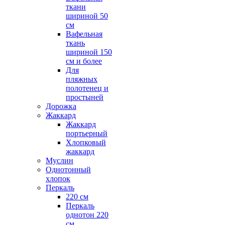
ткани
шириной 50
см
Вафельная
ткань
шириной 150
см и более
Для
пляжных
полотенец и
простыней
Дорожка
Жаккард
Жаккард
портьерный
Хлопковый
жаккард
Муслин
Однотонный
хлопок
Перкаль
220 см
Перкаль
однотон 220
см