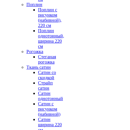
Поплин
Поплин с
рисунком
(набивной),
220 см
Поплин
однотонный,
ширина 220
см
Рогожка
Стеганая
рогожка
Ткань сатин
Сатин со
скидкой
Страйп
сатин
Сатин
однотонный
Сатин с
рисунком
(набивной)
Сатин
ширина 220
см