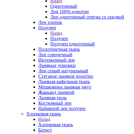
Назад
Однотонный
Лен 100% однотон
Лен однотонный отрезы со скидкой
Лен хлопок
Полулен
Назад
Полулен
Полулен однотонный
Полотенечная ткань
Лен сорочечный
Интерьерный лен
Льняные дорожки
Лен серый натуральный
Стеганое льняное полотно
Льняная вафельная ткань
Мешковина льняная джут
Жаккард льняной
Льняная тюль
Костюмный лен
Набивной лен полулен
Хлопковая ткань
Назад
Хлопковая ткань
Батист