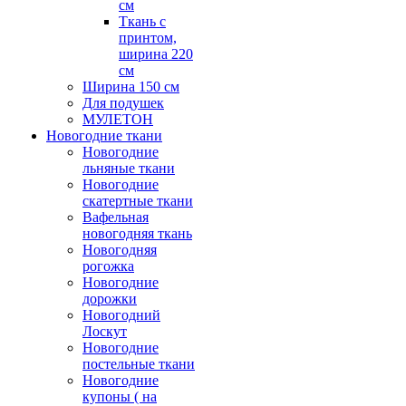
см
Ткань с
принтом,
ширина 220
см
Ширина 150 см
Для подушек
МУЛЕТОН
Новогодние ткани
Новогодние
льняные ткани
Новогодние
скатертные ткани
Вафельная
новогодняя ткань
Новогодняя
рогожка
Новогодние
дорожки
Новогодний
Лоскут
Новогодние
постельные ткани
Новогодние
купоны ( на