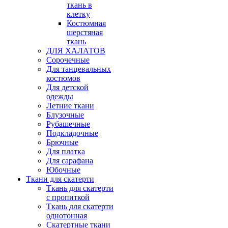
ткань в
клетку
Костюмная
шерстяная
ткань
ДЛЯ ХАЛАТОВ
Сорочечные
Для танцевальных
костюмов
Для детской
одежды
Летние ткани
Блузочные
Рубашечные
Подкладочные
Брючные
Для платка
Для сарафана
Юбочные
Ткани для скатерти
Ткань для скатерти
с пропиткой
Ткань для скатерти
однотонная
Скатертные ткани