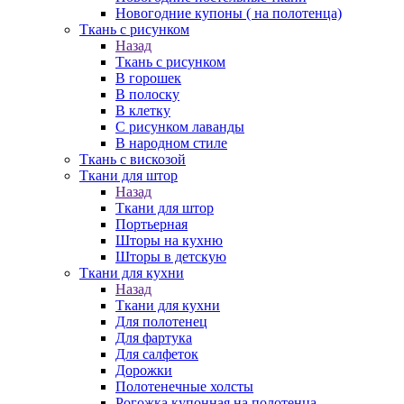
Новогодние купоны ( на полотенца)
Ткань с рисунком
Назад
Ткань с рисунком
В горошек
В полоску
В клетку
С рисунком лаванды
В народном стиле
Ткань с вискозой
Ткани для штор
Назад
Ткани для штор
Портьерная
Шторы на кухню
Шторы в детскую
Ткани для кухни
Назад
Ткани для кухни
Для полотенец
Для фартука
Для салфеток
Дорожки
Полотенечные холсты
Рогожка купонная на полотенца