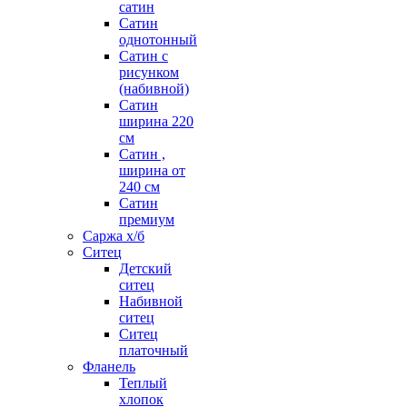
сатин
Сатин
однотонный
Сатин с
рисунком
(набивной)
Сатин
ширина 220
см
Сатин ,
ширина от
240 см
Сатин
премиум
Саржа х/б
Ситец
Детский
ситец
Набивной
ситец
Ситец
платочный
Фланель
Теплый
хлопок