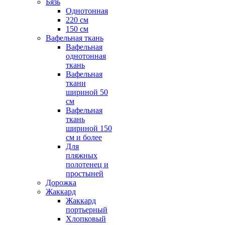
Бязь
Однотонная
220 см
150 см
Вафельная ткань
Вафельная
однотонная
ткань
Вафельная
ткани
шириной 50
см
Вафельная
ткань
шириной 150
см и более
Для
пляжных
полотенец и
простыней
Дорожка
Жаккард
Жаккард
портьерный
Хлопковый