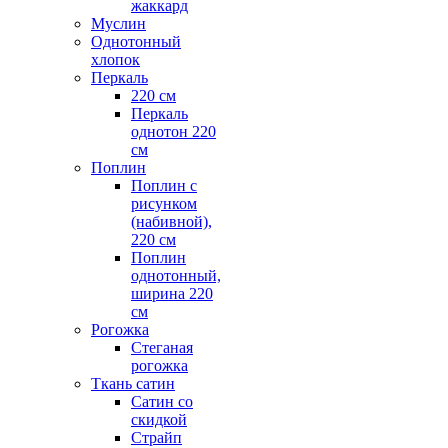
жаккард
Муслин
Однотонный
хлопок
Перкаль
220 см
Перкаль
однотон 220
см
Поплин
Поплин с
рисунком
(набивной),
220 см
Поплин
однотонный,
ширина 220
см
Рогожка
Стеганая
рогожка
Ткань сатин
Сатин со
скидкой
Страйп