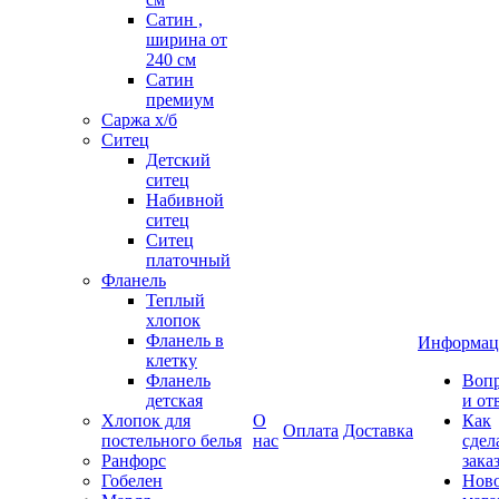
Сатин ,
ширина от
240 см
Сатин
премиум
Саржа х/б
Ситец
Детский
ситец
Набивной
ситец
Ситец
платочный
Фланель
Теплый
хлопок
Фланель в
Информац
клетку
Фланель
Воп
детская
и от
Хлопок для
О
Как
Оплата
Доставка
постельного белья
нас
сдел
Ранфорс
зака
Гобелен
Нов