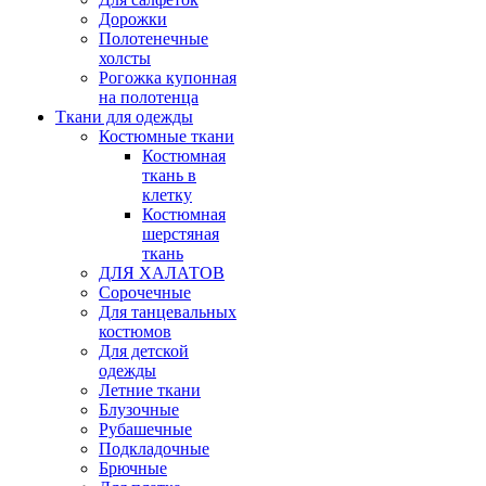
Дорожки
Полотенечные
холсты
Рогожка купонная
на полотенца
Ткани для одежды
Костюмные ткани
Костюмная
ткань в
клетку
Костюмная
шерстяная
ткань
ДЛЯ ХАЛАТОВ
Сорочечные
Для танцевальных
костюмов
Для детской
одежды
Летние ткани
Блузочные
Рубашечные
Подкладочные
Брючные