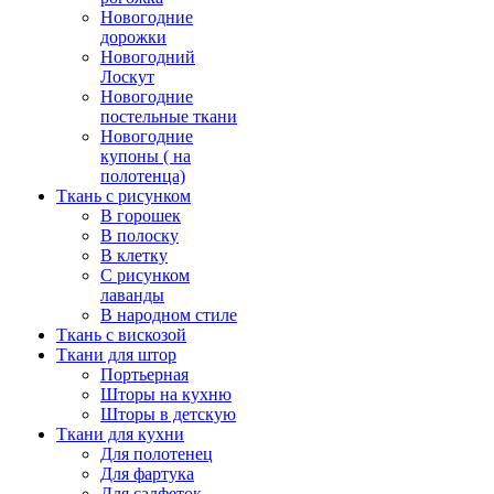
Новогодние
дорожки
Новогодний
Лоскут
Новогодние
постельные ткани
Новогодние
купоны ( на
полотенца)
Ткань с рисунком
В горошек
В полоску
В клетку
С рисунком
лаванды
В народном стиле
Ткань с вискозой
Ткани для штор
Портьерная
Шторы на кухню
Шторы в детскую
Ткани для кухни
Для полотенец
Для фартука
Для салфеток