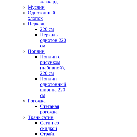
жаккард
Муслин
Однотонный
хлопок
Перкаль
220 см
Перкаль
однотон 220
см
Поплин
Поплин с
рисунком
(набивной),
220 см
Поплин
однотонный,
ширина 220
см
Рогожка
Стеганая
рогожка
Ткань сатин
Сатин со
скидкой
Страйп