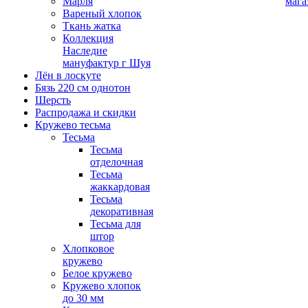
Марля
мага
Вареный хлопок
Ткань жатка
Коллекция
Наследие
мануфактур г Шуя
Лён в лоскуте
Бязь 220 см однотон
Шерсть
Распродажа и скидки
Кружево тесьма
Тесьма
Тесьма
отделочная
Тесьма
жаккардовая
Тесьма
декоративная
Тесьма для
штор
Хлопковое
кружево
Белое кружево
Кружево хлопок
до 30 мм