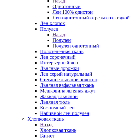
Назад
Однотонный
Лен 100% однотон
Лен однотонный отрезы со скидкой
Лен хлопок
Полулен
Назад
Полулен
Полулен однотонный
Полотенечная ткань
Лен сорочечный
Интерьерный лен
Льняные дорожки
Лен серый натуральный
Стеганое льняное полотно
Льняная вафельная ткань
Мешковина льняная джут
Жаккард льняной
Льняная тюль
Костюмный лен
Набивной лен полулен
Хлопковая ткань
Назад
Хлопковая ткань
Батист