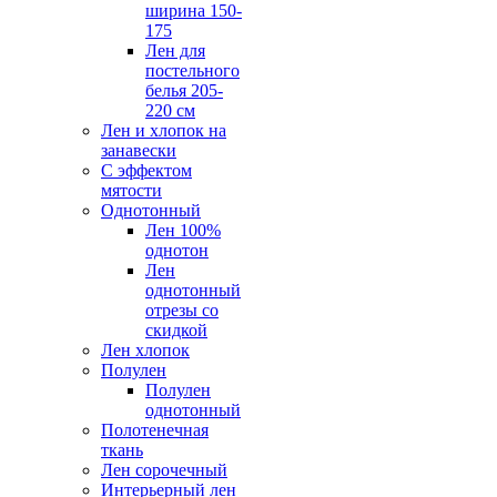
ширина 150-
175
Лен для
постельного
белья 205-
220 см
Лен и хлопок на
занавески
С эффектом
мятости
Однотонный
Лен 100%
однотон
Лен
однотонный
отрезы со
скидкой
Лен хлопок
Полулен
Полулен
однотонный
Полотенечная
ткань
Лен сорочечный
Интерьерный лен