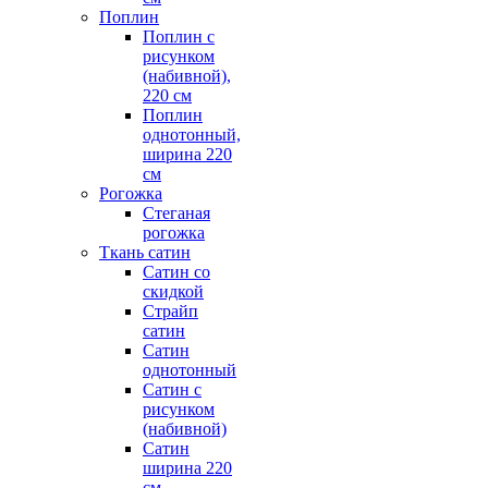
Поплин
Поплин с
рисунком
(набивной),
220 см
Поплин
однотонный,
ширина 220
см
Рогожка
Стеганая
рогожка
Ткань сатин
Сатин со
скидкой
Страйп
сатин
Сатин
однотонный
Сатин с
рисунком
(набивной)
Сатин
ширина 220
см