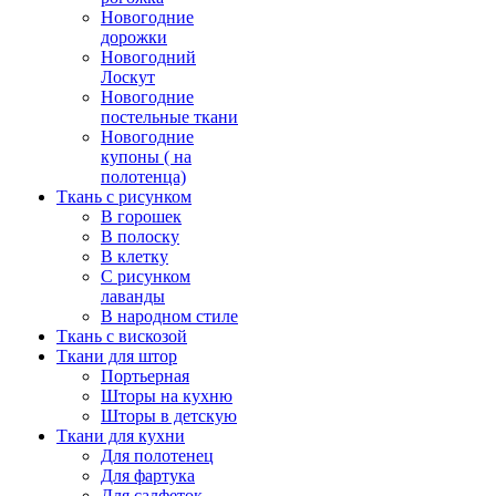
Новогодние
дорожки
Новогодний
Лоскут
Новогодние
постельные ткани
Новогодние
купоны ( на
полотенца)
Ткань с рисунком
В горошек
В полоску
В клетку
С рисунком
лаванды
В народном стиле
Ткань с вискозой
Ткани для штор
Портьерная
Шторы на кухню
Шторы в детскую
Ткани для кухни
Для полотенец
Для фартука
Для салфеток