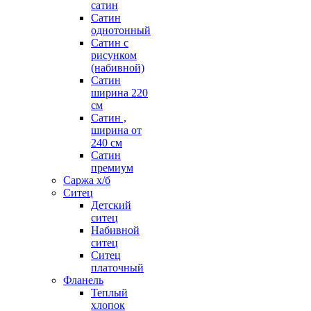
сатин
Сатин
однотонный
Сатин с
рисунком
(набивной)
Сатин
ширина 220
см
Сатин ,
ширина от
240 см
Сатин
премиум
Саржа х/б
Ситец
Детский
ситец
Набивной
ситец
Ситец
платочный
Фланель
Теплый
хлопок