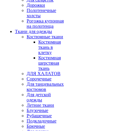
Дорожки
Полотенечные
холсты
Рогожка купонная
на полотенца
Ткани для одежды
Костюмные ткани
Костюмная
ткань в
клетку
Костюмная
шерстяная
ткань
ДЛЯ ХАЛАТОВ
Сорочечные
Для танцевальных
костюмов
Для детской
одежды
Летние ткани
Блузочные
Рубашечные
Подкладочные
Брючные