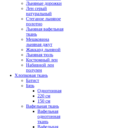
Льняные дорожки
Лен серый
натуральный
Стеганое льняное
полотно
Льняная вафельная
ткань
Мешковина
льняная джут
Жаккард льняной
Льняная тюль
Костюмный лен
Набивной лен
полулен
Хлопковая ткань
Батист
Бязь
Однотонная
220 см
150 см
Вафельная ткань
Вафельная
однотонная
ткань
Вафельная