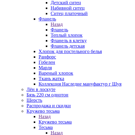
Детский ситец
Набивной ситец
Ситец платочный
Фланель
Назад
Фланель
Теплый хлопок
Фланель в клетку
Фланель детская
Хлопок для постельного белья
Ранфорс
Гобелен
Марля
Вареный хлопок
Ткань жатка
Коллекция Наследие мануфактур г Шуя
Лён в лоскуте
Бязь 220 см однотон
Шерсть
Распродажа и скидки
Кружево тесьма
Назад
Кружево тесьма
Тесьма
Назад