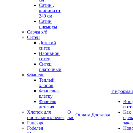
Сатин ,
ширина от
240 см
Сатин
премиум
Саржа х/б
Ситец
Детский
ситец
Набивной
ситец
Ситец
платочный
Фланель
Теплый
хлопок
Фланель в
Информац
клетку
Фланель
Воп
детская
и от
Хлопок для
О
Как
Оплата
Доставка
постельного белья
нас
сдел
Ранфорс
зака
Гобелен
Нов