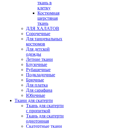
ткань в
клетку
Костюмная
шерстяная
ткань
ДЛЯ ХАЛАТОВ
Сорочечные
Для танцевальных
костюмов
Для детской
одежды
Летние ткани
Блузочные
Рубашечные
Подкладочные
Брючные
Для платка
Для сарафана
Юбочные
Ткани для скатерти
Ткань для скатерти
с пропиткой
Ткань для скатерти
однотонная
Скатертные ткани