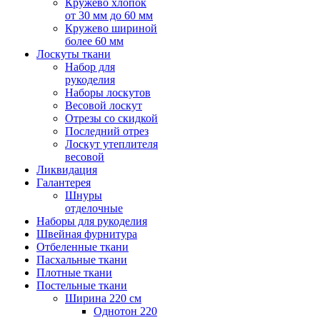
Кружево хлопок
от 30 мм до 60 мм
Кружево шириной
более 60 мм
Лоскуты ткани
Набор для
рукоделия
Наборы лоскутов
Весовой лоскут
Отрезы со скидкой
Последний отрез
Лоскут утеплителя
весовой
Ликвидация
Галантерея
Шнуры
отделочные
Наборы для рукоделия
Швейная фурнитура
Отбеленные ткани
Пасхальные ткани
Плотные ткани
Постельные ткани
Ширина 220 см
Однотон 220