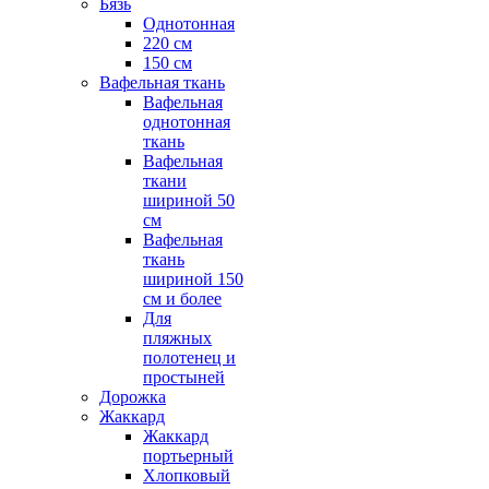
Бязь
Однотонная
220 см
150 см
Вафельная ткань
Вафельная
однотонная
ткань
Вафельная
ткани
шириной 50
см
Вафельная
ткань
шириной 150
см и более
Для
пляжных
полотенец и
простыней
Дорожка
Жаккард
Жаккард
портьерный
Хлопковый