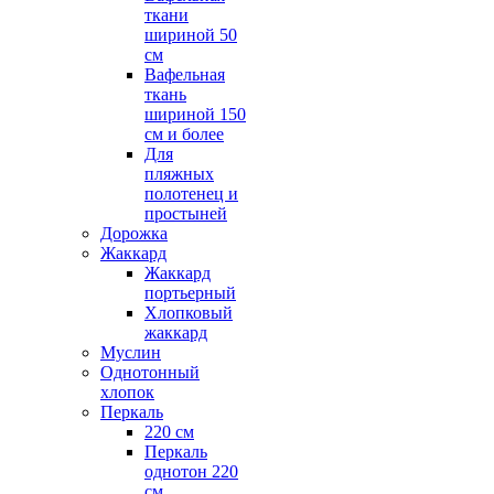
ткани
шириной 50
см
Вафельная
ткань
шириной 150
см и более
Для
пляжных
полотенец и
простыней
Дорожка
Жаккард
Жаккард
портьерный
Хлопковый
жаккард
Муслин
Однотонный
хлопок
Перкаль
220 см
Перкаль
однотон 220
см