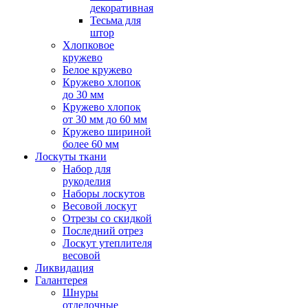
декоративная
Тесьма для
штор
Хлопковое
кружево
Белое кружево
Кружево хлопок
до 30 мм
Кружево хлопок
от 30 мм до 60 мм
Кружево шириной
более 60 мм
Лоскуты ткани
Набор для
рукоделия
Наборы лоскутов
Весовой лоскут
Отрезы со скидкой
Последний отрез
Лоскут утеплителя
весовой
Ликвидация
Галантерея
Шнуры
отделочные