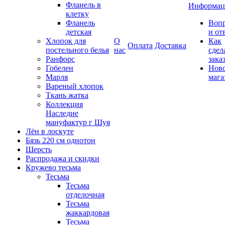
Фланель в
Информац
клетку
Фланель
Воп
детская
и от
Хлопок для
О
Как
Оплата
Доставка
постельного белья
нас
сдел
Ранфорс
зака
Гобелен
Нов
Марля
мага
Вареный хлопок
Ткань жатка
Коллекция
Наследие
мануфактур г Шуя
Лён в лоскуте
Бязь 220 см однотон
Шерсть
Распродажа и скидки
Кружево тесьма
Тесьма
Тесьма
отделочная
Тесьма
жаккардовая
Тесьма