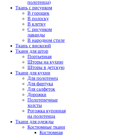
полотенца)
Ткань с рисунком
В горошек
В полоску
В клетку
С рисунком
лаванды
В народном стиле
Ткань с вискозой
Ткани для штор
Портьерная
Шторы на кухню
Шторы в детскую
Ткани для кухни
Для полотенец
Для фартука
Для салфеток
Дорожки
Полотенечные
холсты
Рогожка купонная
на полотенца
Ткани для одежды
Костюмные ткани
Костюмная