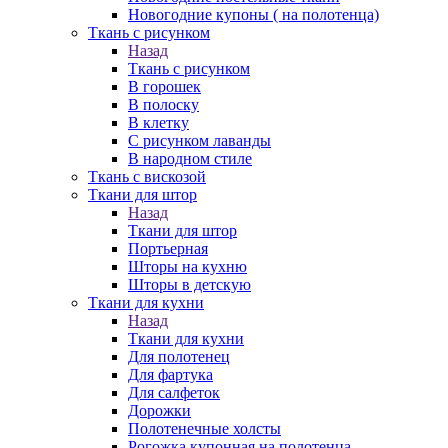
Новогодние купоны ( на полотенца)
Ткань с рисунком
Назад
Ткань с рисунком
В горошек
В полоску
В клетку
С рисунком лаванды
В народном стиле
Ткань с вискозой
Ткани для штор
Назад
Ткани для штор
Портьерная
Шторы на кухню
Шторы в детскую
Ткани для кухни
Назад
Ткани для кухни
Для полотенец
Для фартука
Для салфеток
Дорожки
Полотенечные холсты
Рогожка купонная на полотенца