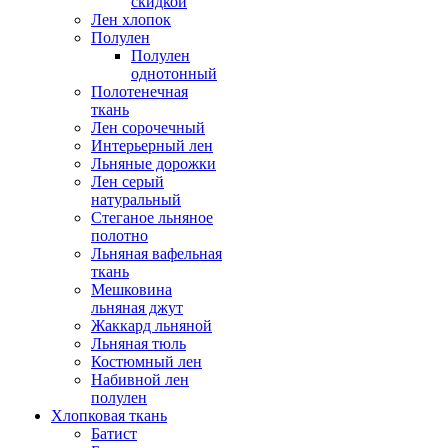
скидкой
Лен хлопок
Полулен
Полулен
однотонный
Полотенечная
ткань
Лен сорочечный
Интерьерный лен
Льняные дорожки
Лен серый
натуральный
Стеганое льняное
полотно
Льняная вафельная
ткань
Мешковина
льняная джут
Жаккард льняной
Льняная тюль
Костюмный лен
Набивной лен
полулен
Хлопковая ткань
Батист