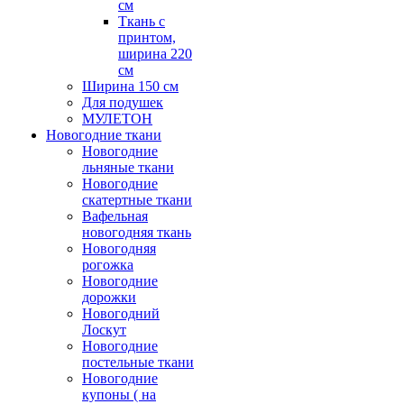
см
Ткань с
принтом,
ширина 220
см
Ширина 150 см
Для подушек
МУЛЕТОН
Новогодние ткани
Новогодние
льняные ткани
Новогодние
скатертные ткани
Вафельная
новогодняя ткань
Новогодняя
рогожка
Новогодние
дорожки
Новогодний
Лоскут
Новогодние
постельные ткани
Новогодние
купоны ( на