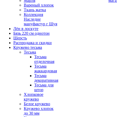
Марля
мага
Вареный хлопок
Ткань жатка
Коллекция
Наследие
мануфактур г Шуя
Лён в лоскуте
Бязь 220 см однотон
Шерсть
Распродажа и скидки
Кружево тесьма
Тесьма
Тесьма
отделочная
Тесьма
жаккардовая
Тесьма
декоративная
Тесьма для
штор
Хлопковое
кружево
Белое кружево
Кружево хлопок
до 30 мм