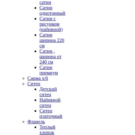
сатин
Сатин
однотонный
Сатин с
рисунком
(набивной)
Сатин
ширина 220
см
Сатин ,
ширина от
240 см
Сатин
премиум
Саржа х/б
Ситец
Детский
ситец
Набивной
ситец
Ситец
платочный
Фланель
Теплый
хлопок