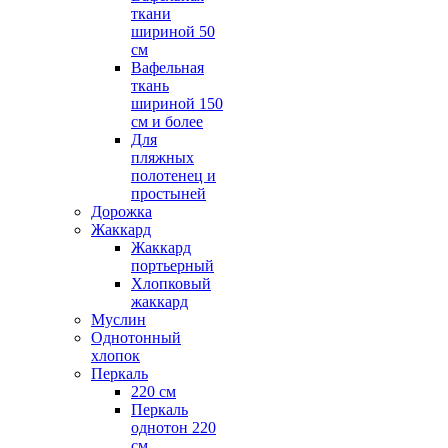
ткани
шириной 50
см
Вафельная
ткань
шириной 150
см и более
Для
пляжных
полотенец и
простыней
Дорожка
Жаккард
Жаккард
портьерный
Хлопковый
жаккард
Муслин
Однотонный
хлопок
Перкаль
220 см
Перкаль
однотон 220
см