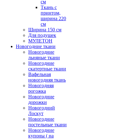
см
Ткань с
принтом,
ширина 220
см
Ширина 150 см
Для подушек
МУЛЕТОН
Новогодние ткани
Новогодние
льняные ткани
Новогодние
скатертные ткани
Вафельная
новогодняя ткань
Новогодняя
рогожка
Новогодние
дорожки
Новогодний
Лоскут
Новогодние
постельные ткани
Новогодние
купоны ( на