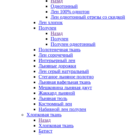
Назад
Однотонный
Лен 100% однотон
Лен однотонный отрезы со скидкой
Лен хлопок
Полулен
Назад
Полулен
Полулен однотонный
Полотенечная ткань
Лен сорочечный
Интерьерный лен
Льняные дорожки
Лен серый натуральный
Стеганое льняное полотно
Льняная вафельная ткань
Мешковина льняная джут
Жаккард льняной
Льняная тюль
Костюмный лен
Набивной лен полулен
Хлопковая ткань
Назад
Хлопковая ткань
Батист