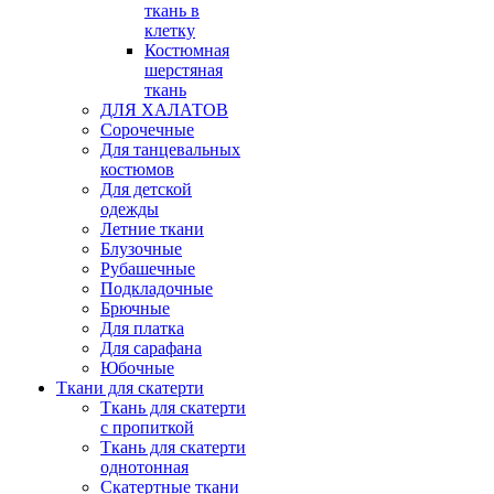
ткань в
клетку
Костюмная
шерстяная
ткань
ДЛЯ ХАЛАТОВ
Сорочечные
Для танцевальных
костюмов
Для детской
одежды
Летние ткани
Блузочные
Рубашечные
Подкладочные
Брючные
Для платка
Для сарафана
Юбочные
Ткани для скатерти
Ткань для скатерти
с пропиткой
Ткань для скатерти
однотонная
Скатертные ткани