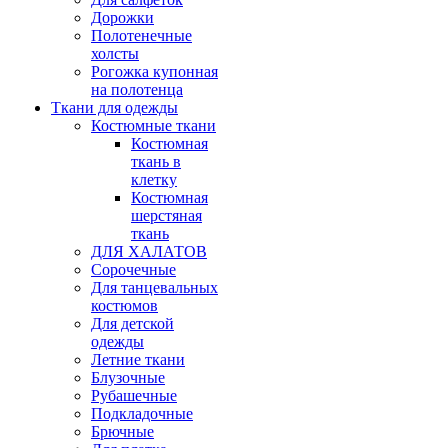
Дорожки
Полотенечные
холсты
Рогожка купонная
на полотенца
Ткани для одежды
Костюмные ткани
Костюмная
ткань в
клетку
Костюмная
шерстяная
ткань
ДЛЯ ХАЛАТОВ
Сорочечные
Для танцевальных
костюмов
Для детской
одежды
Летние ткани
Блузочные
Рубашечные
Подкладочные
Брючные