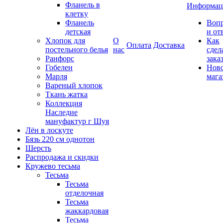
Фланель в
Информац
клетку
Фланель
Воп
детская
и от
Хлопок для
О
Как
Оплата
Доставка
постельного белья
нас
сдел
Ранфорс
зака
Гобелен
Нов
Марля
мага
Вареный хлопок
Ткань жатка
Коллекция
Наследие
мануфактур г Шуя
Лён в лоскуте
Бязь 220 см однотон
Шерсть
Распродажа и скидки
Кружево тесьма
Тесьма
Тесьма
отделочная
Тесьма
жаккардовая
Тесьма