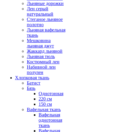
Льняные дорожки
Лен серый
натуральный
Стеганое льняное
полотно
Льняная вафельная
ткань
Мешковина
льняная джут
Жаккард льняной
Льняная тюль
Костюмный лен
Набивной лен
полулен
Хлопковая ткань
Батист
Бязь
Однотонная
220 см
150 см
Вафельная ткань
Вафельная
однотонная
ткань
Вафельная