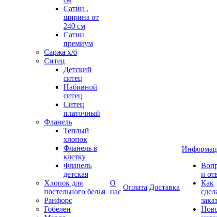
Сатин ,
ширина от
240 см
Сатин
премиум
Саржа х/б
Ситец
Детский
ситец
Набивной
ситец
Ситец
платочный
Фланель
Теплый
хлопок
Фланель в
Информац
клетку
Фланель
Воп
детская
и от
Хлопок для
О
Как
Оплата
Доставка
постельного белья
нас
сдел
Ранфорс
зака
Гобелен
Нов