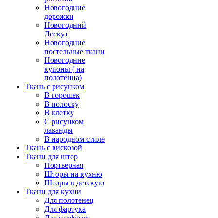
Новогодние
дорожки
Новогодний
Лоскут
Новогодние
постельные ткани
Новогодние
купоны ( на
полотенца)
Ткань с рисунком
В горошек
В полоску
В клетку
С рисунком
лаванды
В народном стиле
Ткань с вискозой
Ткани для штор
Портьерная
Шторы на кухню
Шторы в детскую
Ткани для кухни
Для полотенец
Для фартука
Для салфеток