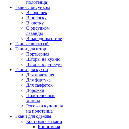
полотенца)
Ткань с рисунком
В горошек
В полоску
В клетку
С рисунком
лаванды
В народном стиле
Ткань с вискозой
Ткани для штор
Портьерная
Шторы на кухню
Шторы в детскую
Ткани для кухни
Для полотенец
Для фартука
Для салфеток
Дорожки
Полотенечные
холсты
Рогожка купонная
на полотенца
Ткани для одежды
Костюмные ткани
Костюмная