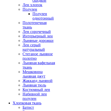
скидкой
Лен хлопок
Полулен
Полулен
однотонный
Полотенечная
ткань
Лен сорочечный
Интерьерный лен
Льняные дорожки
Лен серый
натуральный
Стеганое льняное
полотно
Льняная вафельная
ткань
Мешковина
льняная джут
Жаккард льняной
Льняная тюль
Костюмный лен
Набивной лен
полулен
Хлопковая ткань
Батист