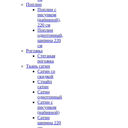
Поплин
Поплин с
рисунком
(набивной),
220 см
Поплин
однотонный,
ширина 220
см
Рогожка
Стеганая
рогожка
Ткань сатин
Сатин со
скидкой
Страйп
сатин
Сатин
однотонный
Сатин с
рисунком
(набивной)
Сатин
ширина 220
см