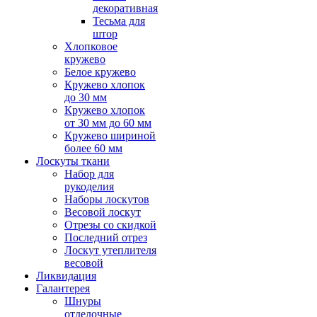
декоративная
Тесьма для
штор
Хлопковое
кружево
Белое кружево
Кружево хлопок
до 30 мм
Кружево хлопок
от 30 мм до 60 мм
Кружево шириной
более 60 мм
Лоскуты ткани
Набор для
рукоделия
Наборы лоскутов
Весовой лоскут
Отрезы со скидкой
Последний отрез
Лоскут утеплителя
весовой
Ликвидация
Галантерея
Шнуры
отделочные