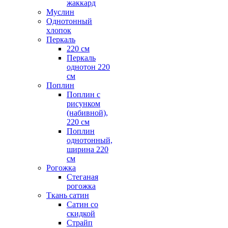
жаккард
Муслин
Однотонный
хлопок
Перкаль
220 см
Перкаль
однотон 220
см
Поплин
Поплин с
рисунком
(набивной),
220 см
Поплин
однотонный,
ширина 220
см
Рогожка
Стеганая
рогожка
Ткань сатин
Сатин со
скидкой
Страйп