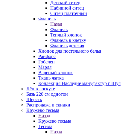
Детский ситец
Набивной ситец
Ситец платочный
Фланель
Назад
Фланель
Теплый хлопок
Фланель в клетку
Фланель детская
Хлопок для постельного белья
Ранфорс
Гобелен
Марля
Вареный хлопок
Ткань жатка
Коллекция Наследие мануфактур г Шуя
Лён в лоскуте
Бязь 220 см однотон
Шерсть
Распродажа и скидки
Кружево тесьма
Назад
Кружево тесьма
Тесьма
Назад