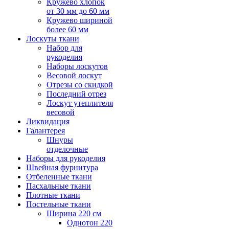
Кружево хлопок
от 30 мм до 60 мм
Кружево шириной
более 60 мм
Лоскуты ткани
Набор для
рукоделия
Наборы лоскутов
Весовой лоскут
Отрезы со скидкой
Последний отрез
Лоскут утеплителя
весовой
Ликвидация
Галантерея
Шнуры
отделочные
Наборы для рукоделия
Швейная фурнитура
Отбеленные ткани
Пасхальные ткани
Плотные ткани
Постельные ткани
Ширина 220 см
Однотон 220