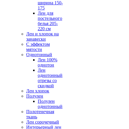
ширина 150-
175
Лен для
постельного
белья 205-
220 см
Лен и хлопок на
занавески
С эффектом
мятости
Однотонный
Лен 100%
однотон
Лен
однотонный
отрезы со
скидкой
Лен хлопок
Полулен
Полулен
однотонный
Полотенечная
ткань
Лен сорочечный
Интерьерный лен