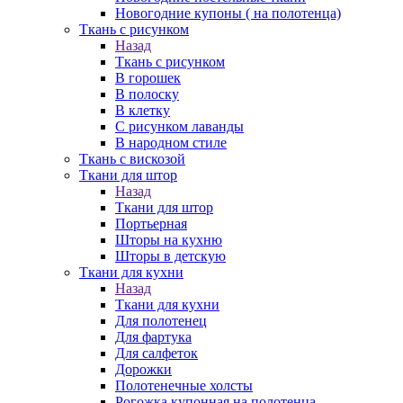
Новогодние купоны ( на полотенца)
Ткань с рисунком
Назад
Ткань с рисунком
В горошек
В полоску
В клетку
С рисунком лаванды
В народном стиле
Ткань с вискозой
Ткани для штор
Назад
Ткани для штор
Портьерная
Шторы на кухню
Шторы в детскую
Ткани для кухни
Назад
Ткани для кухни
Для полотенец
Для фартука
Для салфеток
Дорожки
Полотенечные холсты
Рогожка купонная на полотенца