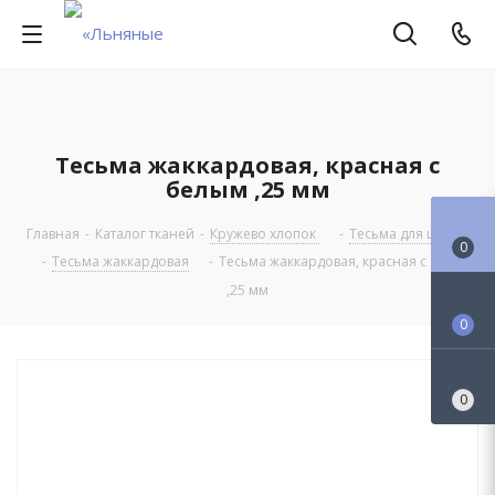
Тесьма жаккардовая, красная с
белым ,25 мм
Главная
-
Каталог тканей
-
Кружево хлопок
-
Тесьма для шитья
0
-
Тесьма жаккардовая
-
Тесьма жаккардовая, красная с белым
,25 мм
0
0