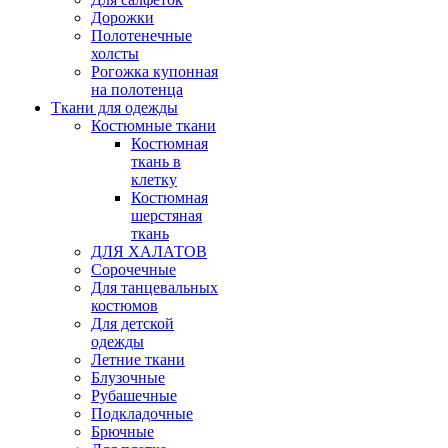
Дорожки
Полотенечные
холсты
Рогожка купонная
на полотенца
Ткани для одежды
Костюмные ткани
Костюмная
ткань в
клетку
Костюмная
шерстяная
ткань
ДЛЯ ХАЛАТОВ
Сорочечные
Для танцевальных
костюмов
Для детской
одежды
Летние ткани
Блузочные
Рубашечные
Подкладочные
Брючные