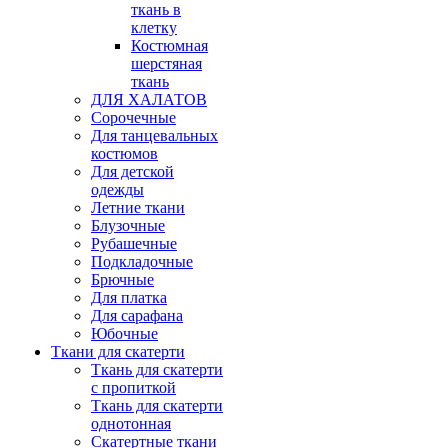
ткань в
клетку
Костюмная
шерстяная
ткань
ДЛЯ ХАЛАТОВ
Сорочечные
Для танцевальных
костюмов
Для детской
одежды
Летние ткани
Блузочные
Рубашечные
Подкладочные
Брючные
Для платка
Для сарафана
Юбочные
Ткани для скатерти
Ткань для скатерти
с пропиткой
Ткань для скатерти
однотонная
Скатертные ткани