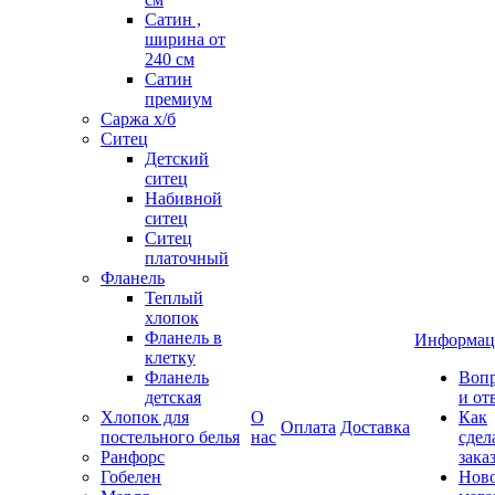
Сатин ,
ширина от
240 см
Сатин
премиум
Саржа х/б
Ситец
Детский
ситец
Набивной
ситец
Ситец
платочный
Фланель
Теплый
хлопок
Фланель в
Информац
клетку
Фланель
Воп
детская
и от
Хлопок для
О
Как
Оплата
Доставка
постельного белья
нас
сдел
Ранфорс
зака
Гобелен
Нов