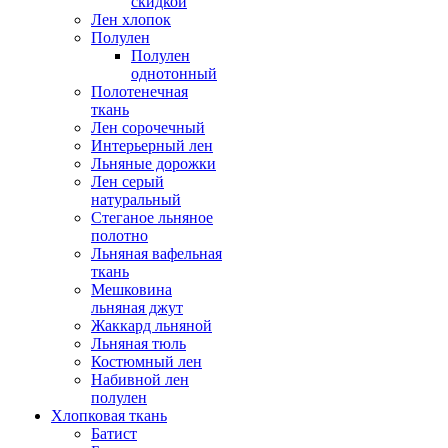
скидкой
Лен хлопок
Полулен
Полулен
однотонный
Полотенечная
ткань
Лен сорочечный
Интерьерный лен
Льняные дорожки
Лен серый
натуральный
Стеганое льняное
полотно
Льняная вафельная
ткань
Мешковина
льняная джут
Жаккард льняной
Льняная тюль
Костюмный лен
Набивной лен
полулен
Хлопковая ткань
Батист