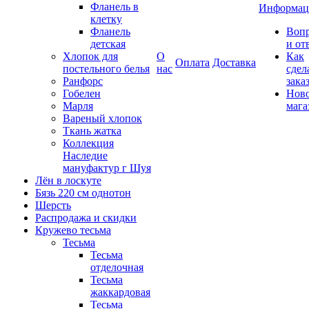
Фланель в
Информац
клетку
Фланель
Воп
детская
и от
Хлопок для
О
Как
Оплата
Доставка
постельного белья
нас
сдел
Ранфорс
зака
Гобелен
Нов
Марля
мага
Вареный хлопок
Ткань жатка
Коллекция
Наследие
мануфактур г Шуя
Лён в лоскуте
Бязь 220 см однотон
Шерсть
Распродажа и скидки
Кружево тесьма
Тесьма
Тесьма
отделочная
Тесьма
жаккардовая
Тесьма