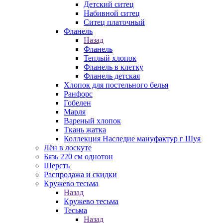
Детский ситец
Набивной ситец
Ситец платочный
Фланель
Назад
Фланель
Теплый хлопок
Фланель в клетку
Фланель детская
Хлопок для постельного белья
Ранфорс
Гобелен
Марля
Вареный хлопок
Ткань жатка
Коллекция Наследие мануфактур г Шуя
Лён в лоскуте
Бязь 220 см однотон
Шерсть
Распродажа и скидки
Кружево тесьма
Назад
Кружево тесьма
Тесьма
Назад