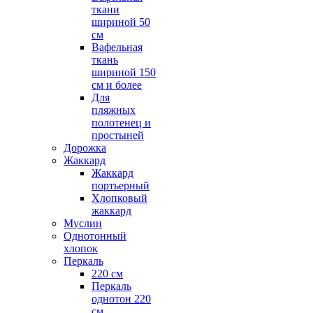
ткани
шириной 50
см
Вафельная
ткань
шириной 150
см и более
Для
пляжных
полотенец и
простыней
Дорожка
Жаккард
Жаккард
портьерный
Хлопковый
жаккард
Муслин
Однотонный
хлопок
Перкаль
220 см
Перкаль
однотон 220
см