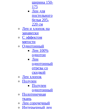
ширина 150-
175
Лен для
постельного
белья 205-
220 см
Лен и хлопок на
занавески
С эффектом
мятости
Однотонный
Лен 100%
однотон
Лен
однотонный
отрезы со
скидкой
Лен хлопок
Полулен
Полулен
однотонный
Полотенечная
ткань
Лен сорочечный
Интерьерный лен