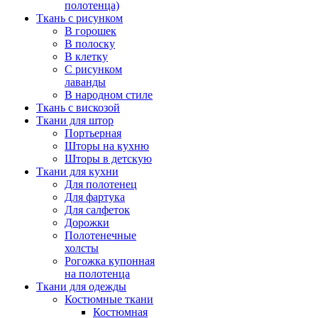
полотенца)
Ткань с рисунком
В горошек
В полоску
В клетку
С рисунком
лаванды
В народном стиле
Ткань с вискозой
Ткани для штор
Портьерная
Шторы на кухню
Шторы в детскую
Ткани для кухни
Для полотенец
Для фартука
Для салфеток
Дорожки
Полотенечные
холсты
Рогожка купонная
на полотенца
Ткани для одежды
Костюмные ткани
Костюмная