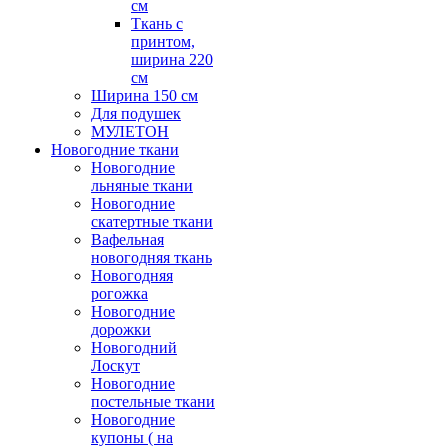
см
Ткань с
принтом,
ширина 220
см
Ширина 150 см
Для подушек
МУЛЕТОН
Новогодние ткани
Новогодние
льняные ткани
Новогодние
скатертные ткани
Вафельная
новогодняя ткань
Новогодняя
рогожка
Новогодние
дорожки
Новогодний
Лоскут
Новогодние
постельные ткани
Новогодние
купоны ( на