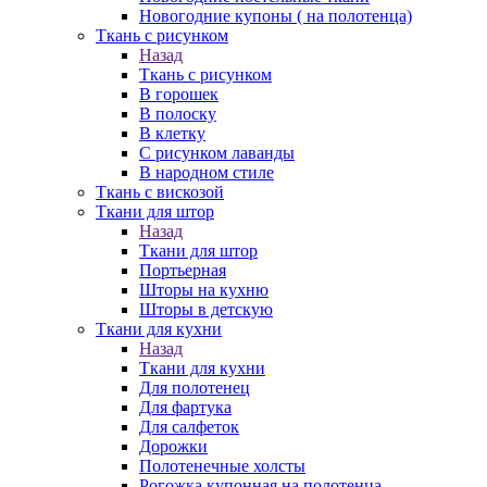
Новогодние купоны ( на полотенца)
Ткань с рисунком
Назад
Ткань с рисунком
В горошек
В полоску
В клетку
С рисунком лаванды
В народном стиле
Ткань с вискозой
Ткани для штор
Назад
Ткани для штор
Портьерная
Шторы на кухню
Шторы в детскую
Ткани для кухни
Назад
Ткани для кухни
Для полотенец
Для фартука
Для салфеток
Дорожки
Полотенечные холсты
Рогожка купонная на полотенца