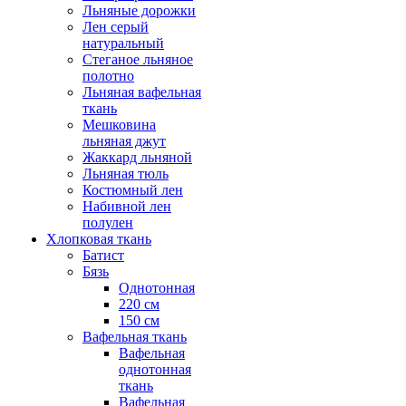
Льняные дорожки
Лен серый
натуральный
Стеганое льняное
полотно
Льняная вафельная
ткань
Мешковина
льняная джут
Жаккард льняной
Льняная тюль
Костюмный лен
Набивной лен
полулен
Хлопковая ткань
Батист
Бязь
Однотонная
220 см
150 см
Вафельная ткань
Вафельная
однотонная
ткань
Вафельная