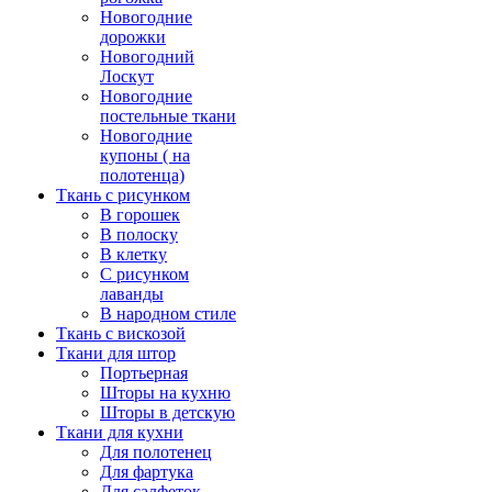
Новогодние
дорожки
Новогодний
Лоскут
Новогодние
постельные ткани
Новогодние
купоны ( на
полотенца)
Ткань с рисунком
В горошек
В полоску
В клетку
С рисунком
лаванды
В народном стиле
Ткань с вискозой
Ткани для штор
Портьерная
Шторы на кухню
Шторы в детскую
Ткани для кухни
Для полотенец
Для фартука
Для салфеток