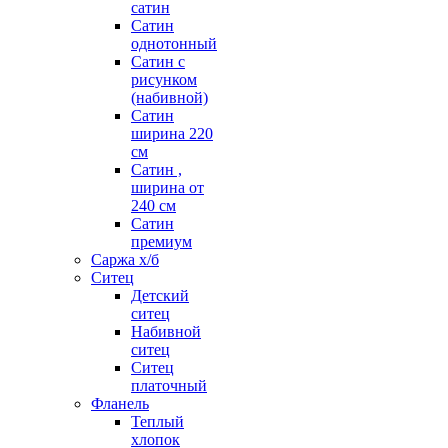
сатин
Сатин
однотонный
Сатин с
рисунком
(набивной)
Сатин
ширина 220
см
Сатин ,
ширина от
240 см
Сатин
премиум
Саржа х/б
Ситец
Детский
ситец
Набивной
ситец
Ситец
платочный
Фланель
Теплый
хлопок