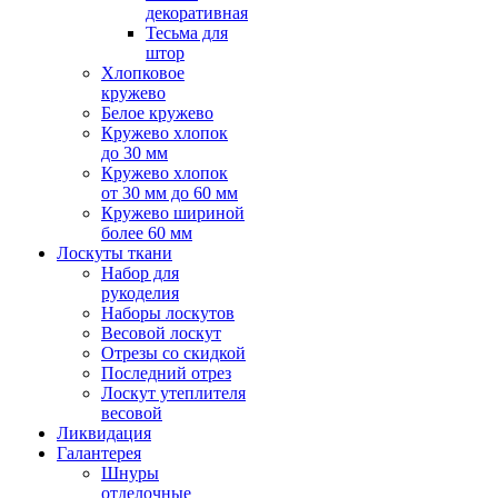
декоративная
Тесьма для
штор
Хлопковое
кружево
Белое кружево
Кружево хлопок
до 30 мм
Кружево хлопок
от 30 мм до 60 мм
Кружево шириной
более 60 мм
Лоскуты ткани
Набор для
рукоделия
Наборы лоскутов
Весовой лоскут
Отрезы со скидкой
Последний отрез
Лоскут утеплителя
весовой
Ликвидация
Галантерея
Шнуры
отделочные