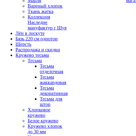
Марля
мага
Вареный хлопок
Ткань жатка
Коллекция
Наследие
мануфактур г Шуя
Лён в лоскуте
Бязь 220 см однотон
Шерсть
Распродажа и скидки
Кружево тесьма
Тесьма
Тесьма
отделочная
Тесьма
жаккардовая
Тесьма
декоративная
Тесьма для
штор
Хлопковое
кружево
Белое кружево
Кружево хлопок
до 30 мм