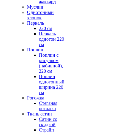
жаккард
Муслин
Однотонный
хлопок
Перкаль
220 см
Перкаль
однотон 220
см
Поплин
Поплин с
рисунком
(набивной),
220 см
Поплин
однотонный,
ширина 220
см
Рогожка
Стеганая
рогожка
Ткань сатин
Сатин со
скидкой
Страйп