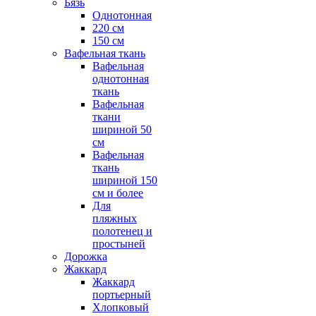
Бязь
Однотонная
220 см
150 см
Вафельная ткань
Вафельная
однотонная
ткань
Вафельная
ткани
шириной 50
см
Вафельная
ткань
шириной 150
см и более
Для
пляжных
полотенец и
простыней
Дорожка
Жаккард
Жаккард
портьерный
Хлопковый