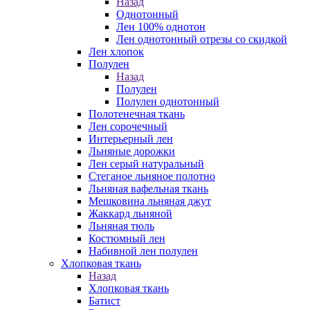
Назад
Однотонный
Лен 100% однотон
Лен однотонный отрезы со скидкой
Лен хлопок
Полулен
Назад
Полулен
Полулен однотонный
Полотенечная ткань
Лен сорочечный
Интерьерный лен
Льняные дорожки
Лен серый натуральный
Стеганое льняное полотно
Льняная вафельная ткань
Мешковина льняная джут
Жаккард льняной
Льняная тюль
Костюмный лен
Набивной лен полулен
Хлопковая ткань
Назад
Хлопковая ткань
Батист