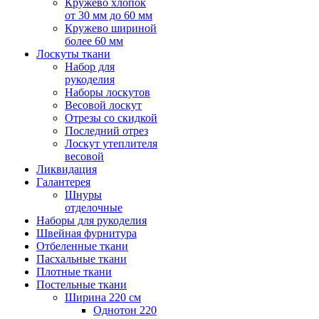
Кружево хлопок
от 30 мм до 60 мм
Кружево шириной
более 60 мм
Лоскуты ткани
Набор для
рукоделия
Наборы лоскутов
Весовой лоскут
Отрезы со скидкой
Последний отрез
Лоскут утеплителя
весовой
Ликвидация
Галантерея
Шнуры
отделочные
Наборы для рукоделия
Швейная фурнитура
Отбеленные ткани
Пасхальные ткани
Плотные ткани
Постельные ткани
Ширина 220 см
Однотон 220