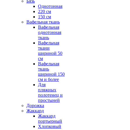
Бязь
Однотонная
220 см
150 см
Вафельная ткань
Вафельная
однотонная
ткань
Вафельная
ткани
шириной 50
см
Вафельная
ткань
шириной 150
см и более
Для
пляжных
полотенец и
простыней
Дорожка
Жаккард
Жаккард
портьерный
Хлопковый