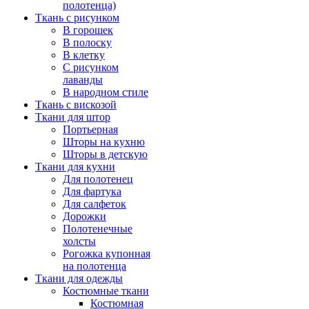
полотенца)
Ткань с рисунком
В горошек
В полоску
В клетку
С рисунком
лаванды
В народном стиле
Ткань с вискозой
Ткани для штор
Портьерная
Шторы на кухню
Шторы в детскую
Ткани для кухни
Для полотенец
Для фартука
Для салфеток
Дорожки
Полотенечные
холсты
Рогожка купонная
на полотенца
Ткани для одежды
Костюмные ткани
Костюмная