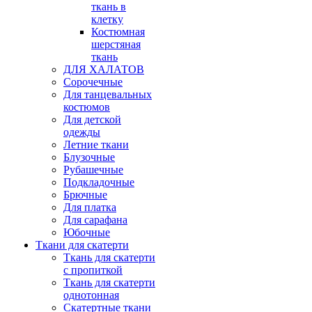
ткань в
клетку
Костюмная
шерстяная
ткань
ДЛЯ ХАЛАТОВ
Сорочечные
Для танцевальных
костюмов
Для детской
одежды
Летние ткани
Блузочные
Рубашечные
Подкладочные
Брючные
Для платка
Для сарафана
Юбочные
Ткани для скатерти
Ткань для скатерти
с пропиткой
Ткань для скатерти
однотонная
Скатертные ткани