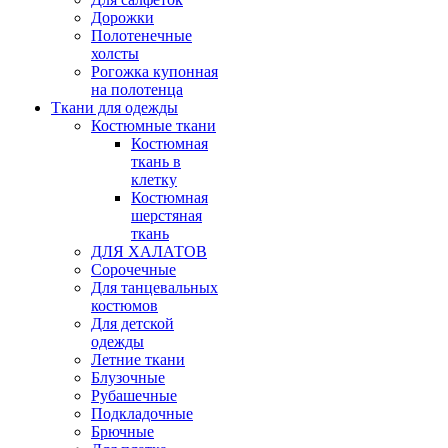
Дорожки
Полотенечные
холсты
Рогожка купонная
на полотенца
Ткани для одежды
Костюмные ткани
Костюмная
ткань в
клетку
Костюмная
шерстяная
ткань
ДЛЯ ХАЛАТОВ
Сорочечные
Для танцевальных
костюмов
Для детской
одежды
Летние ткани
Блузочные
Рубашечные
Подкладочные
Брючные