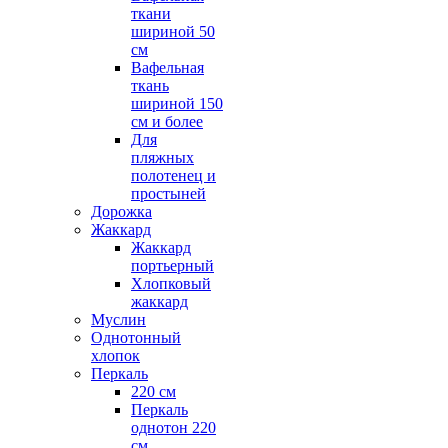
ткани
шириной 50
см
Вафельная
ткань
шириной 150
см и более
Для
пляжных
полотенец и
простыней
Дорожка
Жаккард
Жаккард
портьерный
Хлопковый
жаккард
Муслин
Однотонный
хлопок
Перкаль
220 см
Перкаль
однотон 220
см