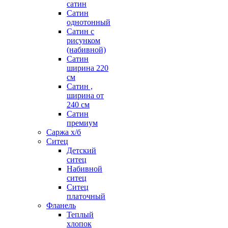
сатин
Сатин
однотонный
Сатин с
рисунком
(набивной)
Сатин
ширина 220
см
Сатин ,
ширина от
240 см
Сатин
премиум
Саржа х/б
Ситец
Детский
ситец
Набивной
ситец
Ситец
платочный
Фланель
Теплый
хлопок