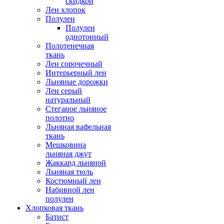
скидкой
Лен хлопок
Полулен
Полулен
однотонный
Полотенечная
ткань
Лен сорочечный
Интерьерный лен
Льняные дорожки
Лен серый
натуральный
Стеганое льняное
полотно
Льняная вафельная
ткань
Мешковина
льняная джут
Жаккард льняной
Льняная тюль
Костюмный лен
Набивной лен
полулен
Хлопковая ткань
Батист