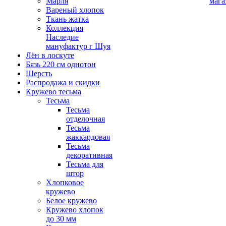
Марля
мага
Вареный хлопок
Ткань жатка
Коллекция
Наследие
мануфактур г Шуя
Лён в лоскуте
Бязь 220 см однотон
Шерсть
Распродажа и скидки
Кружево тесьма
Тесьма
Тесьма
отделочная
Тесьма
жаккардовая
Тесьма
декоративная
Тесьма для
штор
Хлопковое
кружево
Белое кружево
Кружево хлопок
до 30 мм