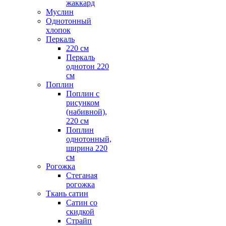
жаккард
Муслин
Однотонный
хлопок
Перкаль
220 см
Перкаль
однотон 220
см
Поплин
Поплин с
рисунком
(набивной),
220 см
Поплин
однотонный,
ширина 220
см
Рогожка
Стеганая
рогожка
Ткань сатин
Сатин со
скидкой
Страйп