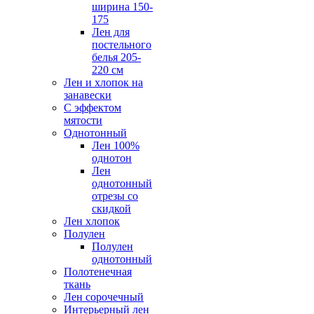
ширина 150-
175
Лен для
постельного
белья 205-
220 см
Лен и хлопок на
занавески
С эффектом
мятости
Однотонный
Лен 100%
однотон
Лен
однотонный
отрезы со
скидкой
Лен хлопок
Полулен
Полулен
однотонный
Полотенечная
ткань
Лен сорочечный
Интерьерный лен