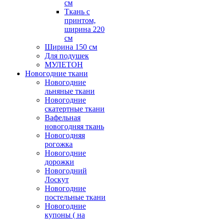
см
Ткань с
принтом,
ширина 220
см
Ширина 150 см
Для подушек
МУЛЕТОН
Новогодние ткани
Новогодние
льняные ткани
Новогодние
скатертные ткани
Вафельная
новогодняя ткань
Новогодняя
рогожка
Новогодние
дорожки
Новогодний
Лоскут
Новогодние
постельные ткани
Новогодние
купоны ( на