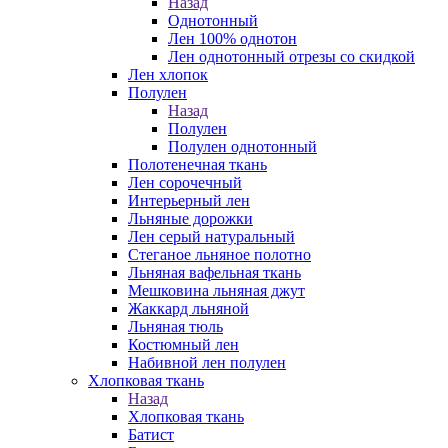
Назад
Однотонный
Лен 100% однотон
Лен однотонный отрезы со скидкой
Лен хлопок
Полулен
Назад
Полулен
Полулен однотонный
Полотенечная ткань
Лен сорочечный
Интерьерный лен
Льняные дорожки
Лен серый натуральный
Стеганое льняное полотно
Льняная вафельная ткань
Мешковина льняная джут
Жаккард льняной
Льняная тюль
Костюмный лен
Набивной лен полулен
Хлопковая ткань
Назад
Хлопковая ткань
Батист