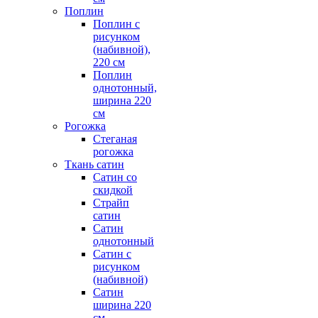
Поплин
Поплин с
рисунком
(набивной),
220 см
Поплин
однотонный,
ширина 220
см
Рогожка
Стеганая
рогожка
Ткань сатин
Сатин со
скидкой
Страйп
сатин
Сатин
однотонный
Сатин с
рисунком
(набивной)
Сатин
ширина 220
см