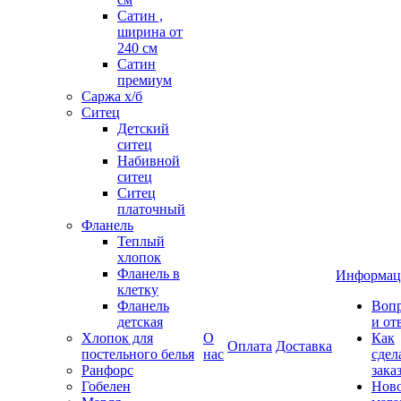
Сатин ,
ширина от
240 см
Сатин
премиум
Саржа х/б
Ситец
Детский
ситец
Набивной
ситец
Ситец
платочный
Фланель
Теплый
хлопок
Фланель в
Информац
клетку
Фланель
Воп
детская
и от
Хлопок для
О
Как
Оплата
Доставка
постельного белья
нас
сдел
Ранфорс
зака
Гобелен
Нов