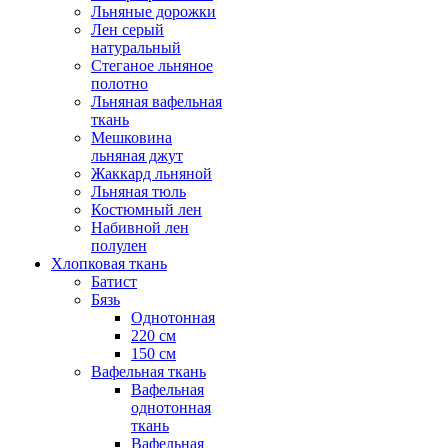
Льняные дорожки
Лен серый
натуральный
Стеганое льняное
полотно
Льняная вафельная
ткань
Мешковина
льняная джут
Жаккард льняной
Льняная тюль
Костюмный лен
Набивной лен
полулен
Хлопковая ткань
Батист
Бязь
Однотонная
220 см
150 см
Вафельная ткань
Вафельная
однотонная
ткань
Вафельная