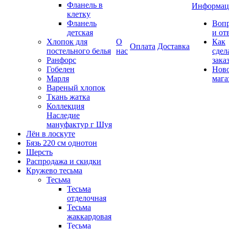
Фланель в
Информац
клетку
Фланель
Воп
детская
и от
Хлопок для
О
Как
Оплата
Доставка
постельного белья
нас
сдел
Ранфорс
зака
Гобелен
Нов
Марля
мага
Вареный хлопок
Ткань жатка
Коллекция
Наследие
мануфактур г Шуя
Лён в лоскуте
Бязь 220 см однотон
Шерсть
Распродажа и скидки
Кружево тесьма
Тесьма
Тесьма
отделочная
Тесьма
жаккардовая
Тесьма