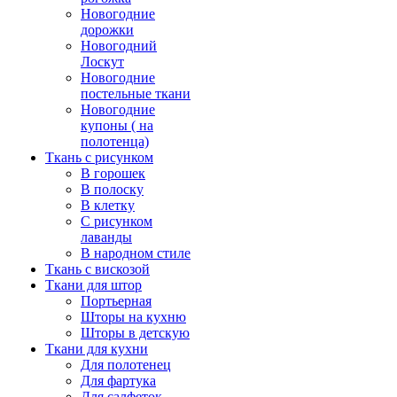
Новогодние
дорожки
Новогодний
Лоскут
Новогодние
постельные ткани
Новогодние
купоны ( на
полотенца)
Ткань с рисунком
В горошек
В полоску
В клетку
С рисунком
лаванды
В народном стиле
Ткань с вискозой
Ткани для штор
Портьерная
Шторы на кухню
Шторы в детскую
Ткани для кухни
Для полотенец
Для фартука
Для салфеток