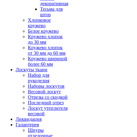
декоративная
Тесьма для
штор
Хлопковое
кружево
Белое кружево
Кружево хлопок
до 30 мм
Кружево хлопок
от 30 мм до 60 мм
Кружево шириной
более 60 мм
Лоскуты ткани
Набор для
рукоделия
Наборы лоскутов
Весовой лоскут
Отрезы со скидкой
Последний отрез
Лоскут утеплителя
весовой
Ликвидация
Галантерея
Шнуры
отделочные