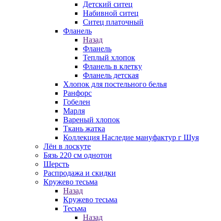
Детский ситец
Набивной ситец
Ситец платочный
Фланель
Назад
Фланель
Теплый хлопок
Фланель в клетку
Фланель детская
Хлопок для постельного белья
Ранфорс
Гобелен
Марля
Вареный хлопок
Ткань жатка
Коллекция Наследие мануфактур г Шуя
Лён в лоскуте
Бязь 220 см однотон
Шерсть
Распродажа и скидки
Кружево тесьма
Назад
Кружево тесьма
Тесьма
Назад