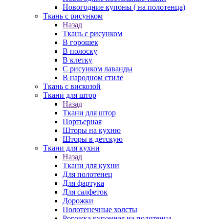
Новогодние купоны ( на полотенца)
Ткань с рисунком
Назад
Ткань с рисунком
В горошек
В полоску
В клетку
С рисунком лаванды
В народном стиле
Ткань с вискозой
Ткани для штор
Назад
Ткани для штор
Портьерная
Шторы на кухню
Шторы в детскую
Ткани для кухни
Назад
Ткани для кухни
Для полотенец
Для фартука
Для салфеток
Дорожки
Полотенечные холсты
Рогожка купонная на полотенца