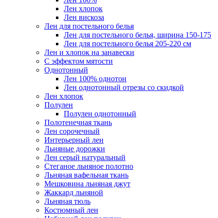
Лен хлопок
Лен вискоза
Лен для постельного белья
Лен для постельного белья, ширина 150-175
Лен для постельного белья 205-220 см
Лен и хлопок на занавески
С эффектом мятости
Однотонный
Лен 100% однотон
Лен однотонный отрезы со скидкой
Лен хлопок
Полулен
Полулен однотонный
Полотенечная ткань
Лен сорочечный
Интерьерный лен
Льняные дорожки
Лен серый натуральный
Стеганое льняное полотно
Льняная вафельная ткань
Мешковина льняная джут
Жаккард льняной
Льняная тюль
Костюмный лен