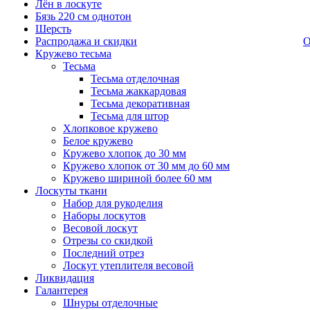
Лён в лоскуте
Бязь 220 см однотон
Шерсть
Распродажа и скидки
О
Кружево тесьма
Тесьма
Тесьма отделочная
Тесьма жаккардовая
Тесьма декоративная
Тесьма для штор
Хлопковое кружево
Белое кружево
Кружево хлопок до 30 мм
Кружево хлопок от 30 мм до 60 мм
Кружево шириной более 60 мм
Лоскуты ткани
Набор для рукоделия
Наборы лоскутов
Весовой лоскут
Отрезы со скидкой
Последний отрез
Лоскут утеплителя весовой
Ликвидация
Галантерея
Шнуры отделочные