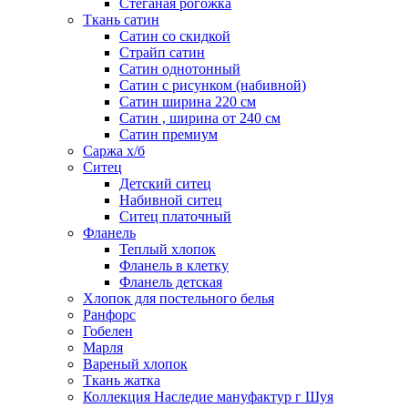
Стеганая рогожка
Ткань сатин
Сатин со скидкой
Страйп сатин
Сатин однотонный
Сатин с рисунком (набивной)
Сатин ширина 220 см
Сатин , ширина от 240 см
Сатин премиум
Саржа х/б
Ситец
Детский ситец
Набивной ситец
Ситец платочный
Фланель
Теплый хлопок
Фланель в клетку
Фланель детская
Хлопок для постельного белья
Ранфорс
Гобелен
Марля
Вареный хлопок
Ткань жатка
Коллекция Наследие мануфактур г Шуя