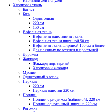
Набивной лен полулен
Хлопковая ткань
Батист
Бязь
Однотонная
220 см
150 см
Вафельная ткань
Вафельная однотонная ткань
Вафельная ткани шириной 50 см
Вафельная ткань шириной 150 см и более
Для пляжных полотенец и простыней
Дорожка
Жаккард
Жаккард портьерный
Хлопковый жаккард
Муслин
Однотонный хлопок
Перкаль
220 см
Перкаль однотон 220 см
Поплин
Поплин с рисунком (набивной), 220 см
Поплин однотонный, ширина 220 см
Рогожка