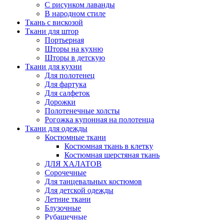
С рисунком лаванды
В народном стиле
Ткань с вискозой
Ткани для штор
Портьерная
Шторы на кухню
Шторы в детскую
Ткани для кухни
Для полотенец
Для фартука
Для салфеток
Дорожки
Полотенечные холсты
Рогожка купонная на полотенца
Ткани для одежды
Костюмные ткани
Костюмная ткань в клетку
Костюмная шерстяная ткань
ДЛЯ ХАЛАТОВ
Сорочечные
Для танцевальных костюмов
Для детской одежды
Летние ткани
Блузочные
Рубашечные