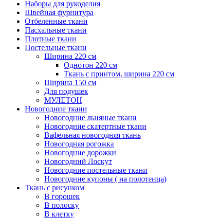
Наборы для рукоделия
Швейная фурнитура
Отбеленные ткани
Пасхальные ткани
Плотные ткани
Постельные ткани
Ширина 220 см
Однотон 220 см
Ткань с принтом, ширина 220 см
Ширина 150 см
Для подушек
МУЛЕТОН
Новогодние ткани
Новогодние льняные ткани
Новогодние скатертные ткани
Вафельная новогодняя ткань
Новогодняя рогожка
Новогодние дорожки
Новогодний Лоскут
Новогодние постельные ткани
Новогодние купоны ( на полотенца)
Ткань с рисунком
В горошек
В полоску
В клетку