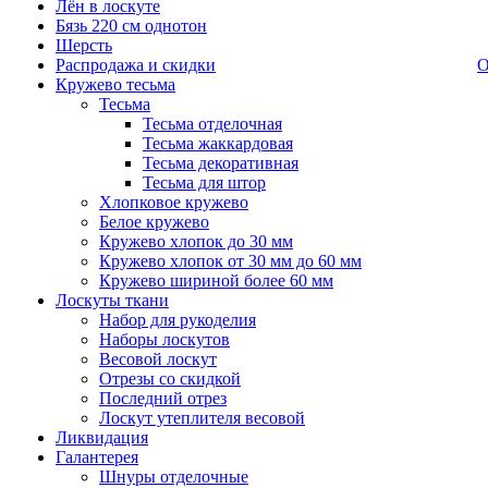
Лён в лоскуте
Бязь 220 см однотон
Шерсть
Распродажа и скидки
О
Кружево тесьма
Тесьма
Тесьма отделочная
Тесьма жаккардовая
Тесьма декоративная
Тесьма для штор
Хлопковое кружево
Белое кружево
Кружево хлопок до 30 мм
Кружево хлопок от 30 мм до 60 мм
Кружево шириной более 60 мм
Лоскуты ткани
Набор для рукоделия
Наборы лоскутов
Весовой лоскут
Отрезы со скидкой
Последний отрез
Лоскут утеплителя весовой
Ликвидация
Галантерея
Шнуры отделочные