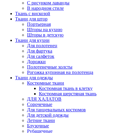
С рисунком лаванды
В народном стиле
Ткань с вискозой
Ткани для штор
Портьерная
Шторы на кухню
Шторы в детскую
Ткани для кухни
Для полотенец
Для фартука
Для салфеток
Дорожки
Полотенечные холсты
Рогожка купонная на полотенца
Ткани для одежды
Костюмные ткани
Костюмная ткань в клетку
Костюмная шерстяная ткань
ДЛЯ ХАЛАТОВ
Сорочечные
Для танцевальных костюмов
Для детской одежды
Летние ткани
Блузочные
Рубашечные