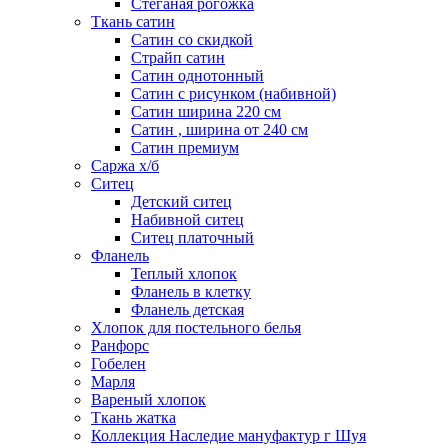
Стеганая рогожка
Ткань сатин
Сатин со скидкой
Страйп сатин
Сатин однотонный
Сатин с рисунком (набивной)
Сатин ширина 220 см
Сатин , ширина от 240 см
Сатин премиум
Саржа х/б
Ситец
Детский ситец
Набивной ситец
Ситец платочный
Фланель
Теплый хлопок
Фланель в клетку
Фланель детская
Хлопок для постельного белья
Ранфорс
Гобелен
Марля
Вареный хлопок
Ткань жатка
Коллекция Наследие мануфактур г Шуя