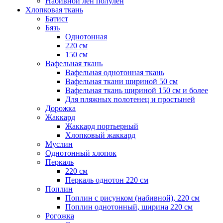
Набивной лен полулен
Хлопковая ткань
Батист
Бязь
Однотонная
220 см
150 см
Вафельная ткань
Вафельная однотонная ткань
Вафельная ткани шириной 50 см
Вафельная ткань шириной 150 см и более
Для пляжных полотенец и простыней
Дорожка
Жаккард
Жаккард портьерный
Хлопковый жаккард
Муслин
Однотонный хлопок
Перкаль
220 см
Перкаль однотон 220 см
Поплин
Поплин с рисунком (набивной), 220 см
Поплин однотонный, ширина 220 см
Рогожка