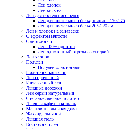
Лен хлопок
Лен вискоза
Лен для постельного белья
Лен для постельного белья, ширина 150-175
Лен для постельного белья 205-220 см
Лен и хлопок на занавески
С эффектом мятости
Однотонный
Лен 100% однотон
Лен однотонный отрезы со скидкой
Лен хлопок
Полулен
Полулен однотонный
Полотенечная ткань
Лен сорочечный
Интерьерный лен
Льняные дорожки
Лен серый натуральный
Стеганое льняное полотно
Льняная вафельная ткань
Мешковина льняная джут
Жаккард льняной
Льняная тюль
Костюмный лен