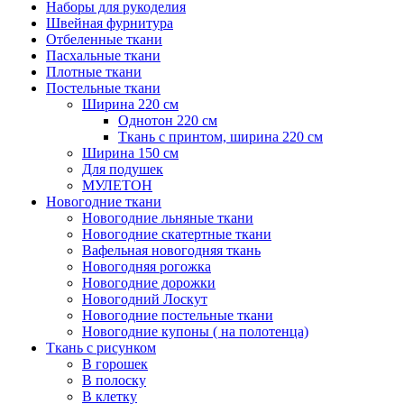
Наборы для рукоделия
Швейная фурнитура
Отбеленные ткани
Пасхальные ткани
Плотные ткани
Постельные ткани
Ширина 220 см
Однотон 220 см
Ткань с принтом, ширина 220 см
Ширина 150 см
Для подушек
МУЛЕТОН
Новогодние ткани
Новогодние льняные ткани
Новогодние скатертные ткани
Вафельная новогодняя ткань
Новогодняя рогожка
Новогодние дорожки
Новогодний Лоскут
Новогодние постельные ткани
Новогодние купоны ( на полотенца)
Ткань с рисунком
В горошек
В полоску
В клетку