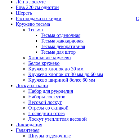
Лён в лоскуте
Бязь 220 см однотон
Шерсть
Распродажа и скидки
О
Кружево тесьма
Тесьма
Тесьма отделочная
Тесьма жаккардовая
Тесьма декоративная
Тесьма для штор
Хлопковое кружево
Белое кружево
Кружево хлопок до 30 мм
Кружево хлопок от 30 мм до 60 мм
Кружево шириной более 60 мм
Лоскуты ткани
Набор для рукоделия
Наборы лоскутов
Весовой лоскут
Отрезы со скидкой
Последний отрез
Лоскут утеплителя весовой
Ликвидация
Галантерея
Шнуры отделочные