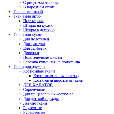
С рисунком лаванды
В народном стиле
Ткань с вискозой
Ткани для штор
Портьерная
Шторы на кухню
Шторы в детскую
Ткани для кухни
Для полотенец
Для фартука
Для салфеток
Дорожки
Полотенечные холсты
Рогожка купонная на полотенца
Ткани для одежды
Костюмные ткани
Костюмная ткань в клетку
Костюмная шерстяная ткань
ДЛЯ ХАЛАТОВ
Сорочечные
Для танцевальных костюмов
Для детской одежды
Летние ткани
Блузочные
Рубашечные