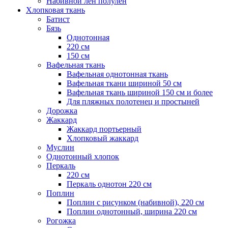
Набивной лен полулен
Хлопковая ткань
Батист
Бязь
Однотонная
220 см
150 см
Вафельная ткань
Вафельная однотонная ткань
Вафельная ткани шириной 50 см
Вафельная ткань шириной 150 см и более
Для пляжных полотенец и простыней
Дорожка
Жаккард
Жаккард портьерный
Хлопковый жаккард
Муслин
Однотонный хлопок
Перкаль
220 см
Перкаль однотон 220 см
Поплин
Поплин с рисунком (набивной), 220 см
Поплин однотонный, ширина 220 см
Рогожка