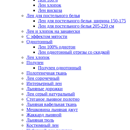
Лен хлопок
Лен вискоза
Лен для постельного белья
Лен для постельного белья, ширина 150-175
Лен для постельного белья 205-220 см
Лен и хлопок на занавески
С эффектом мятости
Однотонный
Лен 100% однотон
Лен однотонный отрезы со скидкой
Лен хлопок
Полулен
Полулен однотонный
Полотенечная ткань
Лен сорочечный
Интерьерный лен
Льняные дорожки
Лен серый натуральный
Стеганое льняное полотно
Льняная вафельная ткань
Мешковина льняная джут
Жаккард льняной
Льняная тюль
Костюмный лен