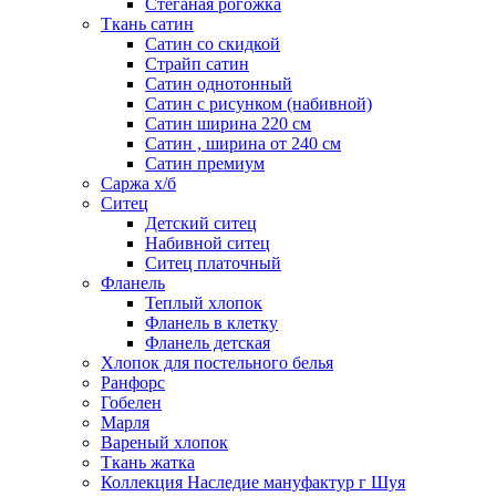
Стеганая рогожка
Ткань сатин
Сатин со скидкой
Страйп сатин
Сатин однотонный
Сатин с рисунком (набивной)
Сатин ширина 220 см
Сатин , ширина от 240 см
Сатин премиум
Саржа х/б
Ситец
Детский ситец
Набивной ситец
Ситец платочный
Фланель
Теплый хлопок
Фланель в клетку
Фланель детская
Хлопок для постельного белья
Ранфорс
Гобелен
Марля
Вареный хлопок
Ткань жатка
Коллекция Наследие мануфактур г Шуя