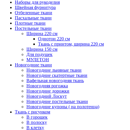
Наборы для рукоделия
Швейная фурнитура
Отбеленные ткани
Пасхальные ткани
Плотные ткани
Постельные ткани
Ширина 220 см
Однотон 220 см
Ткань с принтом, ширина 220 см
Ширина 150 см
Для подушек
МУЛЕТОН
Новогодние ткани
Новогодние льняные ткани
Новогодние скатертные ткани
Вафельная новогодняя ткань
Новогодняя рогожка
Новогодние дорожки
Новогодний Лоскут
Новогодние постельные ткани
Новогодние купоны ( на полотенца)
Ткань с рисунком
В горошек
В полоску
В клетку