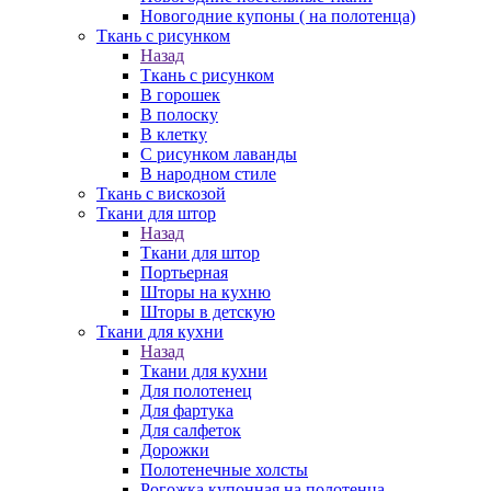
Новогодние купоны ( на полотенца)
Ткань с рисунком
Назад
Ткань с рисунком
В горошек
В полоску
В клетку
С рисунком лаванды
В народном стиле
Ткань с вискозой
Ткани для штор
Назад
Ткани для штор
Портьерная
Шторы на кухню
Шторы в детскую
Ткани для кухни
Назад
Ткани для кухни
Для полотенец
Для фартука
Для салфеток
Дорожки
Полотенечные холсты
Рогожка купонная на полотенца