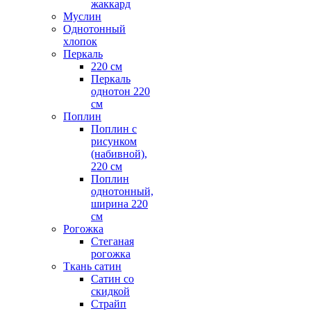
жаккард
Муслин
Однотонный
хлопок
Перкаль
220 см
Перкаль
однотон 220
см
Поплин
Поплин с
рисунком
(набивной),
220 см
Поплин
однотонный,
ширина 220
см
Рогожка
Стеганая
рогожка
Ткань сатин
Сатин со
скидкой
Страйп