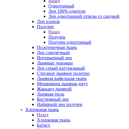
Назад
Однотонный
Лен 100% однотон
Лен однотонный отрезы со скидкой
Лен хлопок
Полулен
Назад
Полулен
Полулен однотонный
Полотенечная ткань
Лен сорочечный
Интерьерный лен
Льняные дорожки
Лен серый натуральный
Стеганое льняное полотно
Льняная вафельная ткань
Мешковина льняная джут
Жаккард льняной
Льняная тюль
Костюмный лен
Набивной лен полулен
Хлопковая ткань
Назад
Хлопковая ткань
Батист