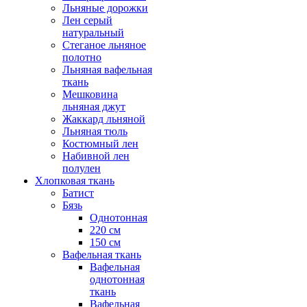
Льняные дорожки
Лен серый
натуральный
Стеганое льняное
полотно
Льняная вафельная
ткань
Мешковина
льняная джут
Жаккард льняной
Льняная тюль
Костюмный лен
Набивной лен
полулен
Хлопковая ткань
Батист
Бязь
Однотонная
220 см
150 см
Вафельная ткань
Вафельная
однотонная
ткань
Вафельная