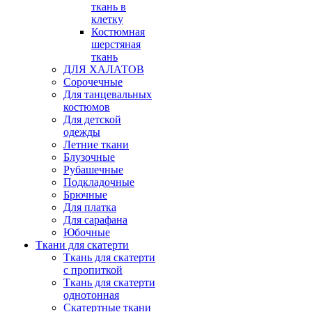
ткань в
клетку
Костюмная
шерстяная
ткань
ДЛЯ ХАЛАТОВ
Сорочечные
Для танцевальных
костюмов
Для детской
одежды
Летние ткани
Блузочные
Рубашечные
Подкладочные
Брючные
Для платка
Для сарафана
Юбочные
Ткани для скатерти
Ткань для скатерти
с пропиткой
Ткань для скатерти
однотонная
Скатертные ткани