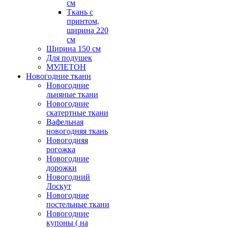
см
Ткань с
принтом,
ширина 220
см
Ширина 150 см
Для подушек
МУЛЕТОН
Новогодние ткани
Новогодние
льняные ткани
Новогодние
скатертные ткани
Вафельная
новогодняя ткань
Новогодняя
рогожка
Новогодние
дорожки
Новогодний
Лоскут
Новогодние
постельные ткани
Новогодние
купоны ( на