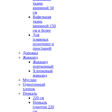
ткани
шириной 50
см
Вафельная
ткань
шириной 150
см и более
Для
пляжных
полотенец и
простыней
Дорожка
Жаккард
Жаккард
портьерный
Хлопковый
жаккард
Муслин
Однотонный
хлопок
Перкаль
220 см
Перкаль
однотон 220
см