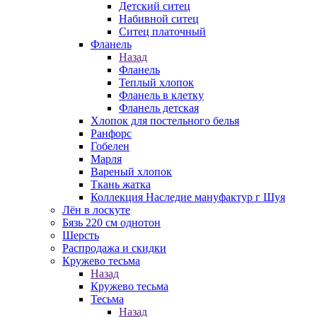
Детский ситец
Набивной ситец
Ситец платочный
Фланель
Назад
Фланель
Теплый хлопок
Фланель в клетку
Фланель детская
Хлопок для постельного белья
Ранфорс
Гобелен
Марля
Вареный хлопок
Ткань жатка
Коллекция Наследие мануфактур г Шуя
Лён в лоскуте
Бязь 220 см однотон
Шерсть
Распродажа и скидки
Кружево тесьма
Назад
Кружево тесьма
Тесьма
Назад