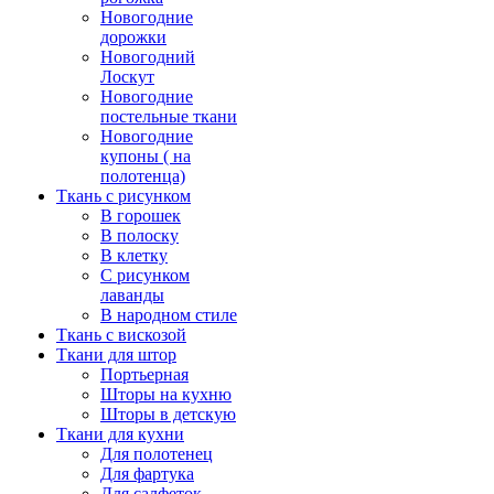
Новогодние
дорожки
Новогодний
Лоскут
Новогодние
постельные ткани
Новогодние
купоны ( на
полотенца)
Ткань с рисунком
В горошек
В полоску
В клетку
С рисунком
лаванды
В народном стиле
Ткань с вискозой
Ткани для штор
Портьерная
Шторы на кухню
Шторы в детскую
Ткани для кухни
Для полотенец
Для фартука
Для салфеток