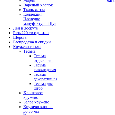
Марля
мага
Вареный хлопок
Ткань жатка
Коллекция
Наследие
мануфактур г Шуя
Лён в лоскуте
Бязь 220 см однотон
Шерсть
Распродажа и скидки
Кружево тесьма
Тесьма
Тесьма
отделочная
Тесьма
жаккардовая
Тесьма
декоративная
Тесьма для
штор
Хлопковое
кружево
Белое кружево
Кружево хлопок
до 30 мм