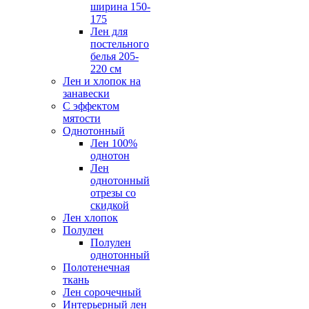
ширина 150-
175
Лен для
постельного
белья 205-
220 см
Лен и хлопок на
занавески
С эффектом
мятости
Однотонный
Лен 100%
однотон
Лен
однотонный
отрезы со
скидкой
Лен хлопок
Полулен
Полулен
однотонный
Полотенечная
ткань
Лен сорочечный
Интерьерный лен