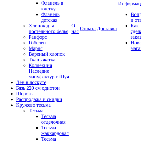
Фланель в
Информац
клетку
Фланель
Воп
детская
и от
Хлопок для
О
Как
Оплата
Доставка
постельного белья
нас
сдел
Ранфорс
зака
Гобелен
Нов
Марля
мага
Вареный хлопок
Ткань жатка
Коллекция
Наследие
мануфактур г Шуя
Лён в лоскуте
Бязь 220 см однотон
Шерсть
Распродажа и скидки
Кружево тесьма
Тесьма
Тесьма
отделочная
Тесьма
жаккардовая
Тесьма