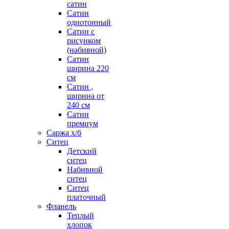
сатин
Сатин
однотонный
Сатин с
рисунком
(набивной)
Сатин
ширина 220
см
Сатин ,
ширина от
240 см
Сатин
премиум
Саржа х/б
Ситец
Детский
ситец
Набивной
ситец
Ситец
платочный
Фланель
Теплый
хлопок