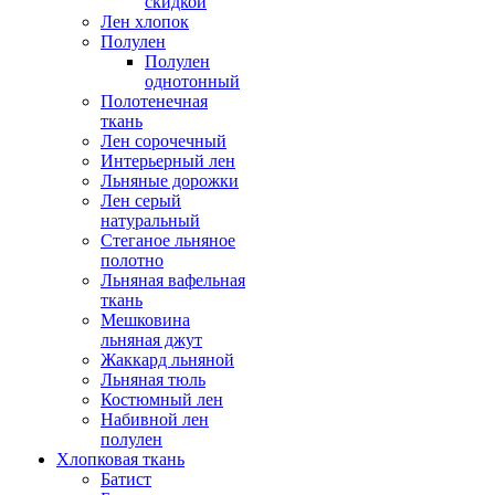
скидкой
Лен хлопок
Полулен
Полулен
однотонный
Полотенечная
ткань
Лен сорочечный
Интерьерный лен
Льняные дорожки
Лен серый
натуральный
Стеганое льняное
полотно
Льняная вафельная
ткань
Мешковина
льняная джут
Жаккард льняной
Льняная тюль
Костюмный лен
Набивной лен
полулен
Хлопковая ткань
Батист