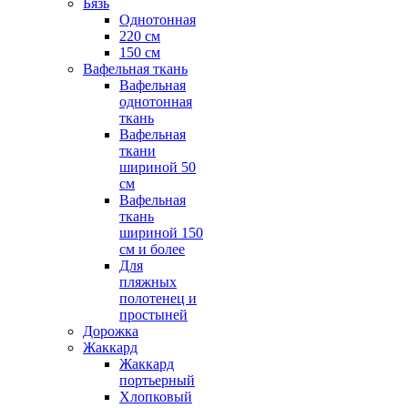
Бязь
Однотонная
220 см
150 см
Вафельная ткань
Вафельная
однотонная
ткань
Вафельная
ткани
шириной 50
см
Вафельная
ткань
шириной 150
см и более
Для
пляжных
полотенец и
простыней
Дорожка
Жаккард
Жаккард
портьерный
Хлопковый