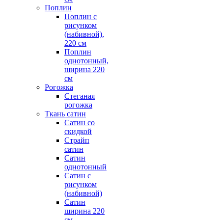
Поплин
Поплин с
рисунком
(набивной),
220 см
Поплин
однотонный,
ширина 220
см
Рогожка
Стеганая
рогожка
Ткань сатин
Сатин со
скидкой
Страйп
сатин
Сатин
однотонный
Сатин с
рисунком
(набивной)
Сатин
ширина 220
см