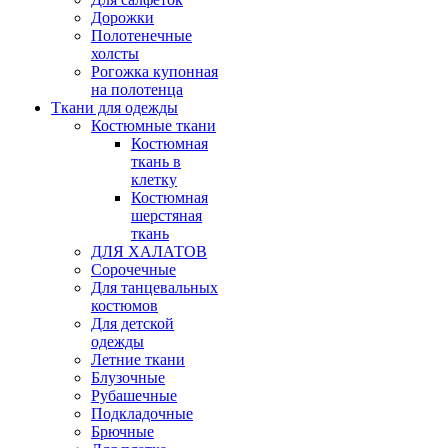
Дорожки
Полотенечные
холсты
Рогожка купонная
на полотенца
Ткани для одежды
Костюмные ткани
Костюмная
ткань в
клетку
Костюмная
шерстяная
ткань
ДЛЯ ХАЛАТОВ
Сорочечные
Для танцевальных
костюмов
Для детской
одежды
Летние ткани
Блузочные
Рубашечные
Подкладочные
Брючные