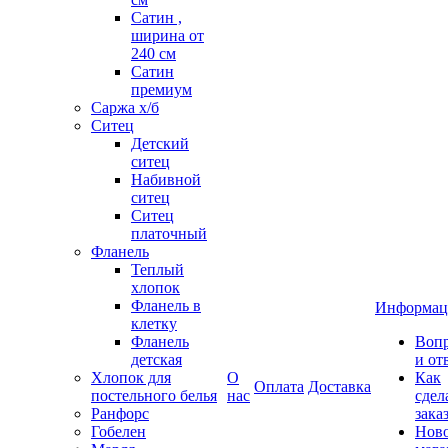
Сатин ,
ширина от
240 см
Сатин
премиум
Саржа х/б
Ситец
Детский
ситец
Набивной
ситец
Ситец
платочный
Фланель
Теплый
хлопок
Фланель в
Информац
клетку
Фланель
Воп
детская
и от
Хлопок для
О
Как
Оплата
Доставка
постельного белья
нас
сдел
Ранфорс
зака
Гобелен
Нов