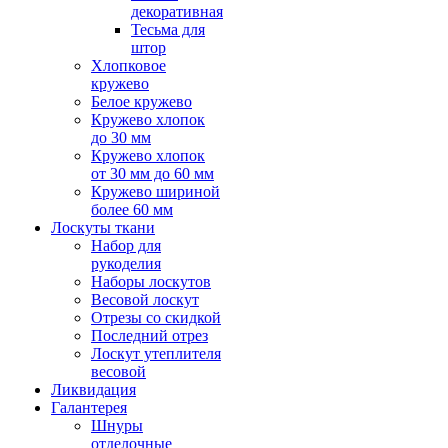
декоративная
Тесьма для
штор
Хлопковое
кружево
Белое кружево
Кружево хлопок
до 30 мм
Кружево хлопок
от 30 мм до 60 мм
Кружево шириной
более 60 мм
Лоскуты ткани
Набор для
рукоделия
Наборы лоскутов
Весовой лоскут
Отрезы со скидкой
Последний отрез
Лоскут утеплителя
весовой
Ликвидация
Галантерея
Шнуры
отделочные