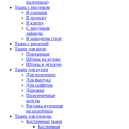
полотенца)
Ткань с рисунком
В горошек
В полоску
В клетку
С рисунком
лаванды
В народном стиле
Ткань с вискозой
Ткани для штор
Портьерная
Шторы на кухню
Шторы в детскую
Ткани для кухни
Для полотенец
Для фартука
Для салфеток
Дорожки
Полотенечные
холсты
Рогожка купонная
на полотенца
Ткани для одежды
Костюмные ткани
Костюмная