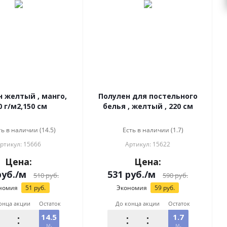
 желтый , манго,
Полулен для постельного
0 г/м2,150 см
белья , желтый , 220 см
ть в наличии (14.5)
Есть в наличии (1.7)
ртикул: 15666
Артикул: 15622
Цена:
Цена:
уб.
/м
531
руб.
/м
510
руб.
590
руб.
номия
51
руб.
Экономия
59
руб.
онца акции
Остаток
До конца акции
Остаток
14.5
1.7
м.
м.