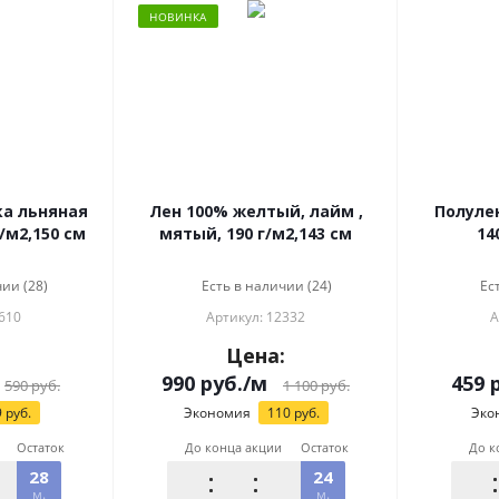
НОВИНКА
ка льняная
Лен 100% желтый, лайм ,
Полулен
/м2,150 см
мятый, 190 г/м2,143 см
14
ии (28)
Есть в наличии (24)
Ес
610
Артикул: 12332
А
:
Цена:
990
руб.
/м
459
р
590
руб.
1 100
руб.
9
руб.
Экономия
110
руб.
Эко
Остаток
До конца акции
Остаток
До к
28
24
м.
м.