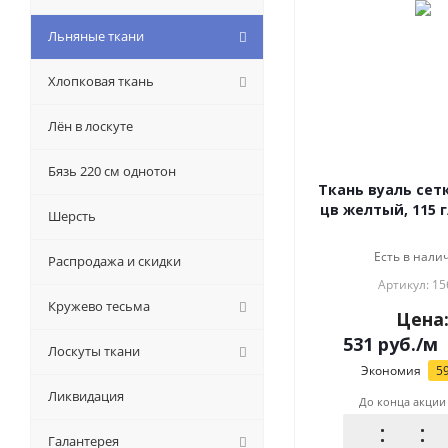
Льняные ткани
Хлопковая ткань
Лён в лоскуте
Бязь 220 см однотон
Ткань вуаль сет
цв желтый, 115 г
Шерсть
Есть в налич
Распродажа и скидки
Артикул: 15
Кружево тесьма
Цена
531
руб.
/м
Лоскуты ткани
Экономия
5
Ликвидация
До конца акции
Галантерея