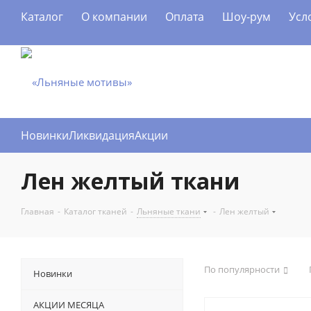
Каталог
О компании
Оплата
Шоу-рум
Усл
Новинки
Ликвидация
Акции
Лен желтый ткани
Главная
-
Каталог тканей
-
Льняные ткани
-
Лен желтый
По популярности
Новинки
АКЦИИ МЕСЯЦА