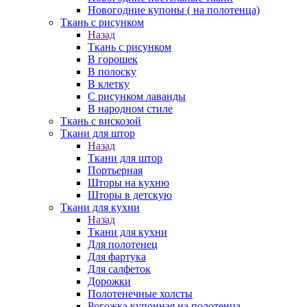
Новогодние купоны ( на полотенца)
Ткань с рисунком
Назад
Ткань с рисунком
В горошек
В полоску
В клетку
С рисунком лаванды
В народном стиле
Ткань с вискозой
Ткани для штор
Назад
Ткани для штор
Портьерная
Шторы на кухню
Шторы в детскую
Ткани для кухни
Назад
Ткани для кухни
Для полотенец
Для фартука
Для салфеток
Дорожки
Полотенечные холсты
Рогожка купонная на полотенца