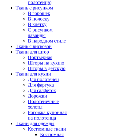
полотенца)
Ткань с рисунком
В горошек
В полоску
В клетку
С рисунком
лаванды
В народном стиле
Ткань с вискозой
Ткани для штор
Портьерная
Шторы на кухню
Шторы в детскую
Ткани для кухни
Для полотенец
Для фартука
Для салфеток
Дорожки
Полотенечные
холсты
Рогожка купонная
на полотенца
Ткани для одежды
Костюмные ткани
Костюмная