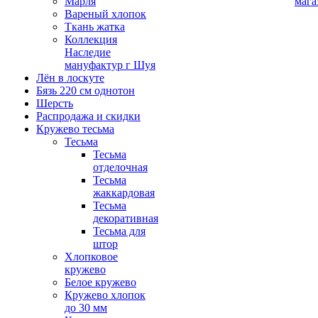
Марля
мага
Вареный хлопок
Ткань жатка
Коллекция
Наследие
мануфактур г Шуя
Лён в лоскуте
Бязь 220 см однотон
Шерсть
Распродажа и скидки
Кружево тесьма
Тесьма
Тесьма
отделочная
Тесьма
жаккардовая
Тесьма
декоративная
Тесьма для
штор
Хлопковое
кружево
Белое кружево
Кружево хлопок
до 30 мм