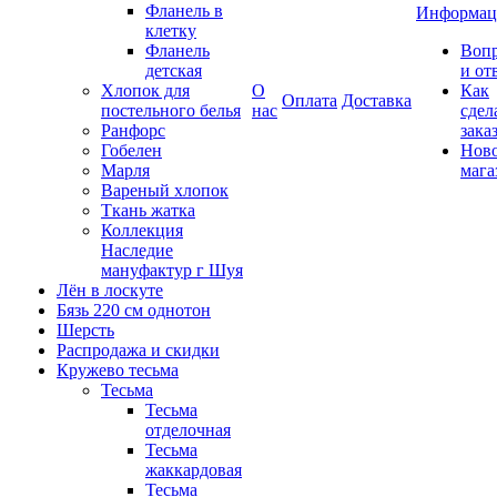
Фланель в
Информац
клетку
Фланель
Воп
детская
и от
Хлопок для
О
Как
Оплата
Доставка
постельного белья
нас
сдел
Ранфорс
зака
Гобелен
Нов
Марля
мага
Вареный хлопок
Ткань жатка
Коллекция
Наследие
мануфактур г Шуя
Лён в лоскуте
Бязь 220 см однотон
Шерсть
Распродажа и скидки
Кружево тесьма
Тесьма
Тесьма
отделочная
Тесьма
жаккардовая
Тесьма