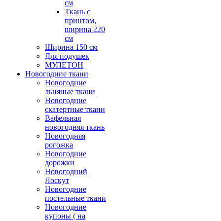
см
Ткань с
принтом,
ширина 220
см
Ширина 150 см
Для подушек
МУЛЕТОН
Новогодние ткани
Новогодние
льняные ткани
Новогодние
скатертные ткани
Вафельная
новогодняя ткань
Новогодняя
рогожка
Новогодние
дорожки
Новогодний
Лоскут
Новогодние
постельные ткани
Новогодние
купоны ( на