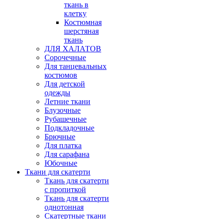
ткань в
клетку
Костюмная
шерстяная
ткань
ДЛЯ ХАЛАТОВ
Сорочечные
Для танцевальных
костюмов
Для детской
одежды
Летние ткани
Блузочные
Рубашечные
Подкладочные
Брючные
Для платка
Для сарафана
Юбочные
Ткани для скатерти
Ткань для скатерти
с пропиткой
Ткань для скатерти
однотонная
Скатертные ткани