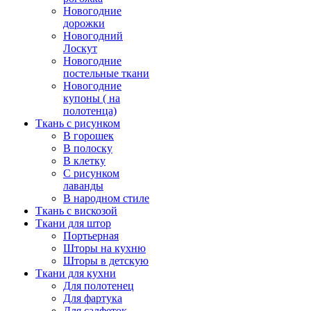
Новогодние
дорожки
Новогодний
Лоскут
Новогодние
постельные ткани
Новогодние
купоны ( на
полотенца)
Ткань с рисунком
В горошек
В полоску
В клетку
С рисунком
лаванды
В народном стиле
Ткань с вискозой
Ткани для штор
Портьерная
Шторы на кухню
Шторы в детскую
Ткани для кухни
Для полотенец
Для фартука
Для салфеток