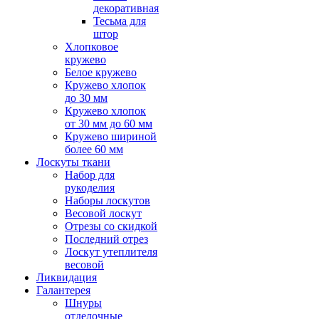
декоративная
Тесьма для
штор
Хлопковое
кружево
Белое кружево
Кружево хлопок
до 30 мм
Кружево хлопок
от 30 мм до 60 мм
Кружево шириной
более 60 мм
Лоскуты ткани
Набор для
рукоделия
Наборы лоскутов
Весовой лоскут
Отрезы со скидкой
Последний отрез
Лоскут утеплителя
весовой
Ликвидация
Галантерея
Шнуры
отделочные