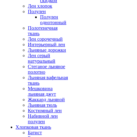
скидкой
Лен хлопок
Полулен
Полулен
однотонный
Полотенечная
ткань
Лен сорочечный
Интерьерный лен
Льняные дорожки
Лен серый
натуральный
Стеганое льняное
полотно
Льняная вафельная
ткань
Мешковина
льняная джут
Жаккард льняной
Льняная тюль
Костюмный лен
Набивной лен
полулен
Хлопковая ткань
Батист