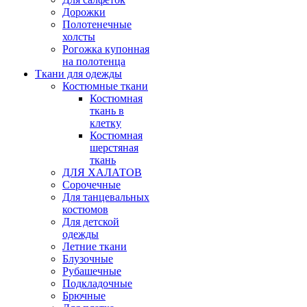
Дорожки
Полотенечные
холсты
Рогожка купонная
на полотенца
Ткани для одежды
Костюмные ткани
Костюмная
ткань в
клетку
Костюмная
шерстяная
ткань
ДЛЯ ХАЛАТОВ
Сорочечные
Для танцевальных
костюмов
Для детской
одежды
Летние ткани
Блузочные
Рубашечные
Подкладочные
Брючные