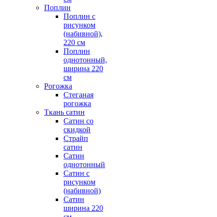
Поплин
Поплин с
рисунком
(набивной),
220 см
Поплин
однотонный,
ширина 220
см
Рогожка
Стеганая
рогожка
Ткань сатин
Сатин со
скидкой
Страйп
сатин
Сатин
однотонный
Сатин с
рисунком
(набивной)
Сатин
ширина 220
см