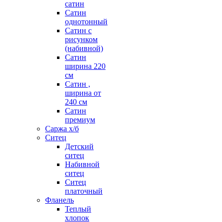
сатин
Сатин
однотонный
Сатин с
рисунком
(набивной)
Сатин
ширина 220
см
Сатин ,
ширина от
240 см
Сатин
премиум
Саржа х/б
Ситец
Детский
ситец
Набивной
ситец
Ситец
платочный
Фланель
Теплый
хлопок