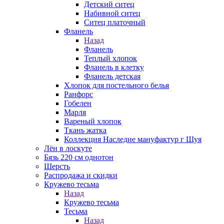
Детский ситец
Набивной ситец
Ситец платочный
Фланель
Назад
Фланель
Теплый хлопок
Фланель в клетку
Фланель детская
Хлопок для постельного белья
Ранфорс
Гобелен
Марля
Вареный хлопок
Ткань жатка
Коллекция Наследие мануфактур г Шуя
Лён в лоскуте
Бязь 220 см однотон
Шерсть
Распродажа и скидки
Кружево тесьма
Назад
Кружево тесьма
Тесьма
Назад