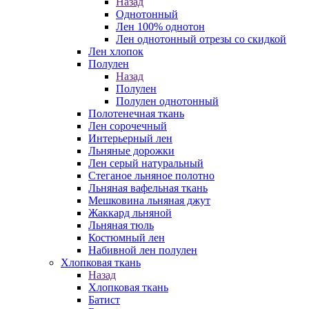
Назад
Однотонный
Лен 100% однотон
Лен однотонный отрезы со скидкой
Лен хлопок
Полулен
Назад
Полулен
Полулен однотонный
Полотенечная ткань
Лен сорочечный
Интерьерный лен
Льняные дорожки
Лен серый натуральный
Стеганое льняное полотно
Льняная вафельная ткань
Мешковина льняная джут
Жаккард льняной
Льняная тюль
Костюмный лен
Набивной лен полулен
Хлопковая ткань
Назад
Хлопковая ткань
Батист